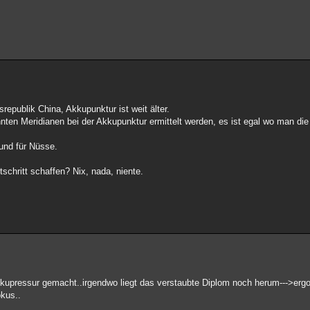
epublik China, Akkupunktur ist weit älter.
nnten Meridianen bei der Akkupunktur ermittelt werden, es ist egal wo man die
 und für Nüsse.
schritt schaffen? Nix, nada, niente.
Akupressur gemacht..irgendwo liegt das verstaubte Diplom noch herum--->erg
okus..