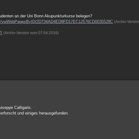
Studenten an der Uni Bonn Akupunkturkurse belegen?
F3E7/vwWebPagesByID/2D734AD4ED8FD17EC12576CD0035528C
(Archiv-Versi
7/
(Archiv-Version vom 07.04.2016)
iseppe Calligaris.
erforscht und einiges herausgefunden.