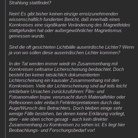
Strahlung stattfindet?
Nein! Es gibt bisher keinen einzige ernstzunehmenden
wissenschaftlich fundierten Bericht, daß innerhalb eines
Kornkreises eine signifikante Veränderung des Magnetfeldes
stattgefunden hat oder außergewöhnlicher Magnetismus
gemessen wurde.
Sind die oft gesichteten Lichtbälle auserirdische Lichter? Wenn
ja von wo sollen diese auserirdischen Lichter kommen?
In der Tat werden immer wiedr im Zusammenhang mit
Kornkreisen seltsame Licherscheinung beobachtet. Doch
besteht bei keiner tatsächlich dokumentierten
Lichterscheinung ein kausaler Zusammenhang mit den
Kornkreisen. Viele der Lichterscheinung sind auf teils leicht
erklärbare Ursachen zurückzuführen: Film- und
Fotoanomalien bspw. verursacht durch Materialfehler oder
Reflexionen oder einfach Fehlinterpretationen durch das
Auge/Wunsch des Betrachters. Doch bleiben einige sehr
wenige Fälle bestehen, bei denen keine Erklärung vorliegt,
aber - wie oben schon gesagt - auch kein direkter
Zusammenhang zu Kornkreisen zu sehen ist. Es liegt hier
Beobachtungs- und Forschungsbedarf vor!