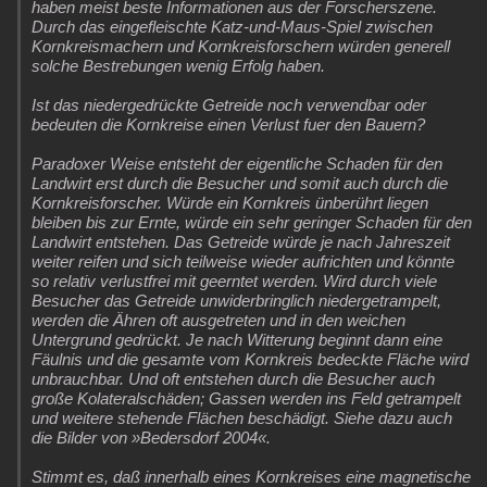
haben meist beste Informationen aus der Forscherszene.
Durch das eingefleischte Katz-und-Maus-Spiel zwischen
Kornkreismachern und Kornkreisforschern würden generell
solche Bestrebungen wenig Erfolg haben.
Ist das niedergedrückte Getreide noch verwendbar oder
bedeuten die Kornkreise einen Verlust fuer den Bauern?
Paradoxer Weise entsteht der eigentliche Schaden für den
Landwirt erst durch die Besucher und somit auch durch die
Kornkreisforscher. Würde ein Kornkreis ünberührt liegen
bleiben bis zur Ernte, würde ein sehr geringer Schaden für den
Landwirt entstehen. Das Getreide würde je nach Jahreszeit
weiter reifen und sich teilweise wieder aufrichten und könnte
so relativ verlustfrei mit geerntet werden. Wird durch viele
Besucher das Getreide unwiderbringlich niedergetrampelt,
werden die Ähren oft ausgetreten und in den weichen
Untergrund gedrückt. Je nach Witterung beginnt dann eine
Fäulnis und die gesamte vom Kornkreis bedeckte Fläche wird
unbrauchbar. Und oft entstehen durch die Besucher auch
große Kolateralschäden; Gassen werden ins Feld getrampelt
und weitere stehende Flächen beschädigt. Siehe dazu auch
die Bilder von »Bedersdorf 2004«.
Stimmt es, daß innerhalb eines Kornkreises eine magnetische