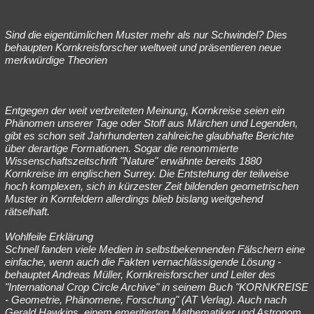
Sind die eigentümlichen Muster mehr als nur Schwindel? Dies
behaupten Kornkreisforscher weltweit und präsentieren neue
merkwürdige Theorien
Entgegen der weit verbreiteten Meinung, Kornkreise seien ein
Phänomen unserer Tage oder Stoff aus Märchen und Legenden,
gibt es schon seit Jahrhunderten zahlreiche glaubhafte Berichte
über derartige Formationen. Sogar die renommierte
Wissenschaftszeitschrift "Nature" erwähnte bereits 1880
Kornkreise im englischen Surrey. Die Entstehung der teilweise
hoch komplexen, sich in kürzester Zeit bildenden geometrischen
Muster in Kornfeldern allerdings blieb bislang weitgehend
rätselhaft.
Wohlfeile Erklärung
Schnell fanden viele Medien in selbstbekennenden Fälschern eine
einfache, wenn auch die Fakten vernachlässigende Lösung -
behauptet Andreas Müller, Kornkreisforscher und Leiter des
"International Crop Circle Archive" in seinem Buch "KORNKREISE
- Geometrie, Phänomene, Forschung" (AT Verlag). Auch nach
Gerald Hawkins, einem emeritierten Mathematiker und Astronom