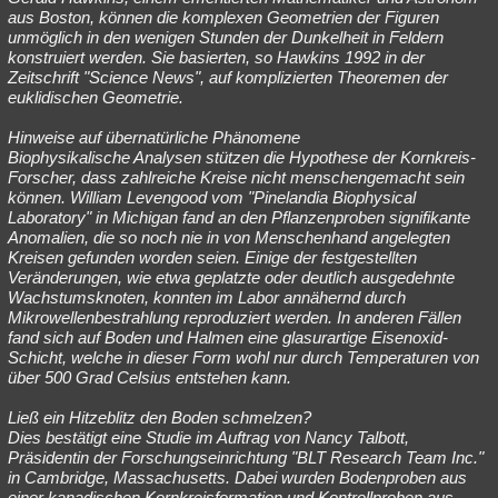
aus Boston, können die komplexen Geometrien der Figuren
unmöglich in den wenigen Stunden der Dunkelheit in Feldern
konstruiert werden. Sie basierten, so Hawkins 1992 in der
Zeitschrift "Science News", auf komplizierten Theoremen der
euklidischen Geometrie.
Hinweise auf übernatürliche Phänomene
Biophysikalische Analysen stützen die Hypothese der Kornkreis-
Forscher, dass zahlreiche Kreise nicht menschengemacht sein
können. William Levengood vom "Pinelandia Biophysical
Laboratory" in Michigan fand an den Pflanzenproben signifikante
Anomalien, die so noch nie in von Menschenhand angelegten
Kreisen gefunden worden seien. Einige der festgestellten
Veränderungen, wie etwa geplatzte oder deutlich ausgedehnte
Wachstumsknoten, konnten im Labor annähernd durch
Mikrowellenbestrahlung reproduziert werden. In anderen Fällen
fand sich auf Boden und Halmen eine glasurartige Eisenoxid-
Schicht, welche in dieser Form wohl nur durch Temperaturen von
über 500 Grad Celsius entstehen kann.
Ließ ein Hitzeblitz den Boden schmelzen?
Dies bestätigt eine Studie im Auftrag von Nancy Talbott,
Präsidentin der Forschungseinrichtung "BLT Research Team Inc."
in Cambridge, Massachusetts. Dabei wurden Bodenproben aus
einer kanadischen Kornkreisformation und Kontrollproben aus