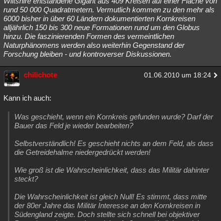
Wiltshire entstandene Gigant aus 409 Kreisen auf einer Fläche von
rund 50 000 Quadratmetern. Vermutlich kommen zu den mehr als
6000 bisher in über 60 Ländern dokumentierten Kornkreisen
alljährlich 150 bis 300 neue Formationen rund um den Globus
hinzu. Die faszinierenden Formen des vermeintlichen
Naturphänomens werden also weiterhin Gegenstand der
Forschung bleiben - und kontroverser Diskussionen.
chilichote
01.06.2010 um 18:24
Kann ich auch:
Was geschieht, wenn ein Kornkreis gefunden wurde? Darf der
Bauer das Feld je wieder bearbeiten?
Selbstverständlich! Es geschieht nichts an dem Feld, als dass
die Getreidehalme niedergedrückt werden!
Wie groß ist die Wahrscheinlichkeit, dass das Militär dahinter
steckt?
Die Wahrscheinlichkeit ist gleich Null! Es stimmt, dass mitte
der 80er Jahre das Militär Interesse an den Kornkreisen in
Südengland zeigte. Doch stellte sich schnell bei objektiver