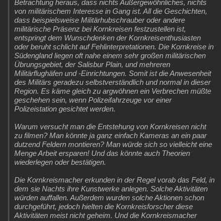
Betrachtung heraus, dass nichts Außergewöhnliches, nichts
von militärischem Interesse in Gang ist. All die Geschichten,
dass beispielsweise Militärhubschrauber oder andere
militärische Präsenz bei Kornkreisen festzustellen ist,
entspringt dem Wunschdenken der Kornkreisenthusiasten
oder beruht schlicht auf Fehlinterpretationen. Die Kornkreise in
Südengland liegen oft nahe einem sehr großen militärischen
Übrungsgebiet, der Salisbur Plain, und mehreren
Militärflughäfen und -Einrichtungen. Somit ist die Anwesenheit
des Militärs geradezu selbstverständlich und normal in dieser
Region. Es käme gleich zu argwöhnen ein Verbrechen müßte
geschehen sein, wenn Polizeifahrzeuge vor einer
Polizeistation gesichtet werden.
Warum versucht man die Entstehung von Kornkreisen nicht
zu filmen? Man könnte ja ganz einfach Kameras an ein paar
dutzend Feldern montieren? Man würde sich so vielleicht eine
Menge Arbeit ersparen! Und das könnte auch Theorien
wiederlegen oder bestätigen.
Die Kornkreismacher erkunden in der Regel vorab das Feld, in
dem sie Nachts ihre Kunstwerke anlegen. Solche Aktivitäten
würden auffallen. Außerdem wurden solche Aktionen schon
durchgeführt, jedoch hielten die Kornkreisforscher diese
Aktivitäten meist nicht geheim. Und die Kornkreismacher