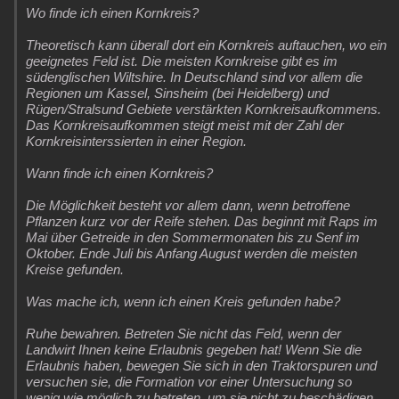
Wo finde ich einen Kornkreis?
Theoretisch kann überall dort ein Kornkreis auftauchen, wo ein
geeignetes Feld ist. Die meisten Kornkreise gibt es im
südenglischen Wiltshire. In Deutschland sind vor allem die
Regionen um Kassel, Sinsheim (bei Heidelberg) und
Rügen/Stralsund Gebiete verstärkten Kornkreisaufkommens.
Das Kornkreisaufkommen steigt meist mit der Zahl der
Kornkreisinterssierten in einer Region.
Wann finde ich einen Kornkreis?
Die Möglichkeit besteht vor allem dann, wenn betroffene
Pflanzen kurz vor der Reife stehen. Das beginnt mit Raps im
Mai über Getreide in den Sommermonaten bis zu Senf im
Oktober. Ende Juli bis Anfang August werden die meisten
Kreise gefunden.
Was mache ich, wenn ich einen Kreis gefunden habe?
Ruhe bewahren. Betreten Sie nicht das Feld, wenn der
Landwirt Ihnen keine Erlaubnis gegeben hat! Wenn Sie die
Erlaubnis haben, bewegen Sie sich in den Traktorspuren und
versuchen sie, die Formation vor einer Untersuchung so
wenig wie möglich zu betreten, um sie nicht zu beschädigen.