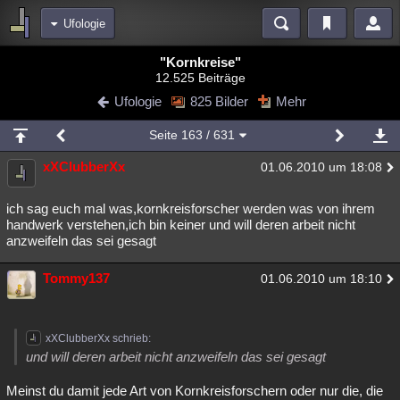
Ufologie
Bereiche
"Kornkreise"
12.525 Beiträge
Echtzeit
Diskussionen
Blogs
Videos
Statistiken
Ufologie
825 Bilder
Mehr
Chat
Wiki
Neuigkeiten
2
Seite
163
/ 631
meine Rubriken
xXClubberXx
01.06.2010 um 18:08
Menschen
Wissenschaft
Politik
Mystery
Kriminalfälle
Spiritualität
Verschwörungen
Technologie
Ufologie
ich sag euch mal was,kornkreisforscher werden was von ihrem
handwerk verstehen,ich bin keiner und will deren arbeit nicht
anzweifeln das sei gesagt
Natur
Umfragen
Unterhaltung
weitere Rubriken
Tommy137
01.06.2010 um 18:10
Philosophie
Träume
Orte
Esoterik
Literatur
Astronomie
Helpdesk
Gruppen
Gaming
Filme
xXClubberXx schrieb:
und will deren arbeit nicht anzweifeln das sei gesagt
Musik
Clash
Verbesserungen
Allmystery
English
Meinst du damit jede Art von Kornkreisforschern oder nur die, die
Übersichten