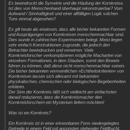
Es beeindruckt die Symetrie und die Häufung der Kornkreise.
Ist dies von Menschenhand überhaupt rekonstruierbar? Vom
Aufwand / Sinnhaftigkeit und einer allfälligen Logik solchen
Tuns einmal abgesehen?
Es gilt heute als erwiesen, dass alle bisher bekannten Formen
und Ausprägungen von Kornkreisen menschenmachbar sind.
Dies wurde in zahlreichen Experimenten belegt. Meist liegen
sehr einfach Konstruktionen zugrunde, die jedoch den
Betrachter beeindrucken und verwirren. Viele
Kornkreisforscher verkomplizieren mögliche Macharten von
einzelnen Formationen, in dem Glauben, somit den Beweis
führen zu können, daß diese nicht menschenmachbar seinen.
Die bisher bekannten vermeintlichen »Echtheitskriterien« von
Kornkreisen lassen sich allesamt mit bekannten
physikalischen, chemischen oder biologischen Begebenheiten
erklären.
Der Sinn der Kornkreis läßt sich vielleicht am einfachsten
darauf reduzieren, dass die Kornkreismacher den
Kornkreisforschern ein Mysterium liefern möchten!
Was ist ein Kornkreis?
Ein Kornkreis ist in einer erkennbaren Form niedergelegtes
Getreide in einem Feld mit ansonsten stehender Feldfrucht.