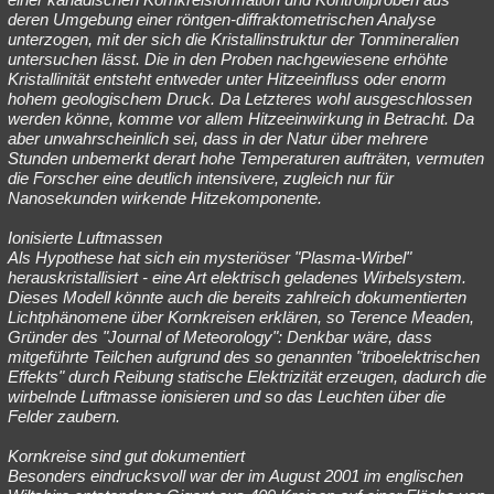
deren Umgebung einer röntgen-diffraktometrischen Analyse
unterzogen, mit der sich die Kristallinstruktur der Tonmineralien
untersuchen lässt. Die in den Proben nachgewiesene erhöhte
Kristallinität entsteht entweder unter Hitzeeinfluss oder enorm
hohem geologischem Druck. Da Letzteres wohl ausgeschlossen
werden könne, komme vor allem Hitzeeinwirkung in Betracht. Da
aber unwahrscheinlich sei, dass in der Natur über mehrere
Stunden unbemerkt derart hohe Temperaturen aufträten, vermuten
die Forscher eine deutlich intensivere, zugleich nur für
Nanosekunden wirkende Hitzekomponente.
Ionisierte Luftmassen
Als Hypothese hat sich ein mysteriöser "Plasma-Wirbel"
herauskristallisiert - eine Art elektrisch geladenes Wirbelsystem.
Dieses Modell könnte auch die bereits zahlreich dokumentierten
Lichtphänomene über Kornkreisen erklären, so Terence Meaden,
Gründer des "Journal of Meteorology": Denkbar wäre, dass
mitgeführte Teilchen aufgrund des so genannten "triboelektrischen
Effekts" durch Reibung statische Elektrizität erzeugen, dadurch die
wirbelnde Luftmasse ionisieren und so das Leuchten über die
Felder zaubern.
Kornkreise sind gut dokumentiert
Besonders eindrucksvoll war der im August 2001 im englischen