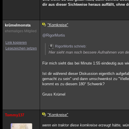
dir aus dieser Sichtweise heraus auffällt, ohne 
"Kornkreise"
krümelmonsta
ehemaliges Mitglied
@RigorMortis
Link kopieren
RigorMortis schrieb:
Lesezeichen setzen
Hier sieht man noch bessere Aufnahmen von den
Für mich sieht das bei Minute 1:55 eindeutig aus wie
Ist dir während dieser Diskussion eigentlich aufge
gemacht zu sein" und dann umschwenkst zu "Viellei
kommt es zu diesem 180° Schwenk?
Gruss Krümel
"Kornkreise"
Tommy137
wenn ein traktor diese kornkreise erzeugt hätte, wü