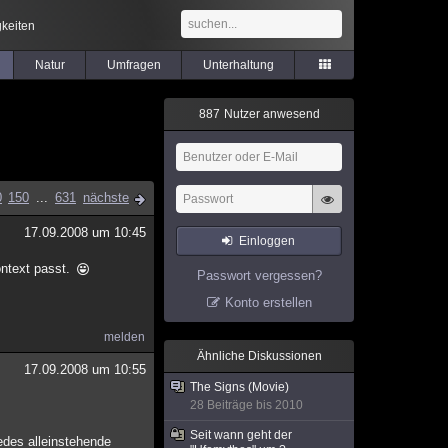
keiten
Natur
Umfragen
Unterhaltung
8
8
7
Nutzer anwesend
0
150
...
631
nächste
17.09.2008 um 10:45
Einloggen
ontext passt.
Passwort vergessen?
Konto erstellen
melden
Ähnliche Diskussionen
17.09.2008 um 10:55
The Signs (Movie)
28 Beiträge bis 2010
Seit wann geht der
jedes alleinstehende