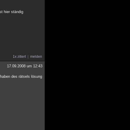
t hier ständig
1x zitiert
melden
17.09.2008 um 12:43
 haben des rätsels lösung