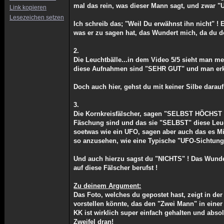
mal das rein, was dieser Mann sagt, und zwa
Link kopieren
Lesezeichen setzen
Ich schreib das; "Weil Du erwähnst ihn nicht" ! 
was er zu sagen hat, das Wundert mich, da du do
2.
Die Leuchtbälle...in dem Video 5/5 sieht man 
diese Aufnahmen sind "SEHR GUT" und man erk
Doch auch hier, gehst du mit keiner Silbe darau
3.
Die Kornkreisfälscher, sagen "SELBST HÖCHST 
Fäschung sind und das sie "SELBST" diese Leuc
soetwas wie ein UFO, sagen aber auch das es Mil
so anzusehen, wie eine Typische "UFO-Sichtung
Und auch hierzu sagst du "NICHTS" ! Das Wunde
auf diese Fälscher berufst !
Zu deinem Argument:
Das Foto, welches du gepostet hast, zeigt in der
vorstellen könnte, das den "Zwei Mann" in ein
KK ist wirklich super einfach gehalten und abso
Zweifel dran!