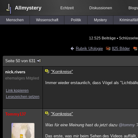
Allmystery
Echtzeit
Diskussionen
Blogs
Menschen
Wissenschaft
Politik
Mystery
Kriminalfäl
12.525 Beiträge
▪ Schlüsselw
Rubrik Ufologie
825 Bilder
Seite 50 von 631
"Kornkreise"
nick.rivers
ehemaliges Mitglied
Immer wieder erstaunlich, dass Vögel als "Lichtbälle
Link kopieren
Lesezeichen setzen
"Kornkreise"
Tommy137
Was für eine Meinung hast du jetzt dazu
@tommy
Das erste, was mir beim Sehen des Videos auffällt, 