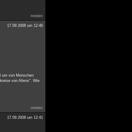
melden
17.09.2008 um 12:40
iert um von Menschen
kreise von Aliens". Wie
melden
17.09.2008 um 12:41