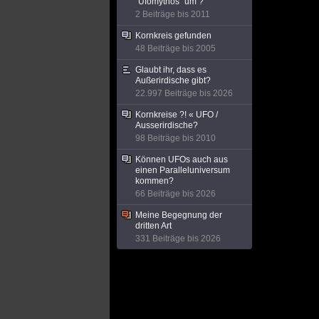
"Ufomythos" um ?
2 Beiträge bis 2011
Kornkreis gefunden
48 Beiträge bis 2005
Glaubt ihr, dass es
Außerirdische gibt?
22.997 Beiträge bis 2026
Kornkreise ?! « UFO /
Ausserirdische?
98 Beiträge bis 2010
Können UFOs auch aus
einen Paralleluniversum
kommen?
66 Beiträge bis 2026
Meine Begegnung der
dritten Art
331 Beiträge bis 2026