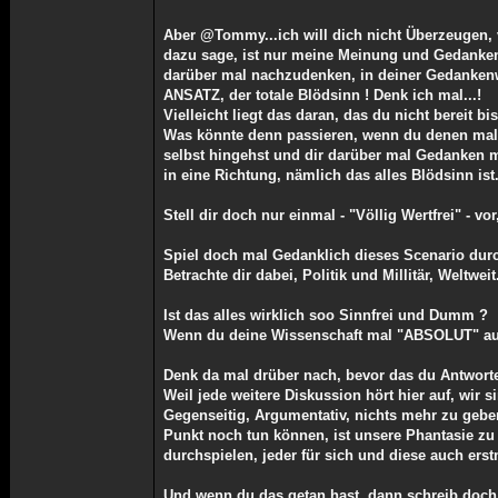
Aber @Tommy...ich will dich nicht Überzeugen, 
dazu sage, ist nur meine Meinung und Gedanke
darüber mal nachzudenken, in deiner Gedankenwe
ANSATZ, der totale Blödsinn ! Denk ich mal...!
Vielleicht liegt das daran, das du nicht bereit b
Was könnte denn passieren, wenn du denen ma
selbst hingehst und dir darüber mal Gedanken 
in eine Richtung, nämlich das alles Blödsinn ist
Stell dir doch nur einmal - "Völlig Wertfrei" - vor
Spiel doch mal Gedanklich dieses Scenario durc
Betrachte dir dabei, Politik und Millitär, Weltw
Ist das alles wirklich soo Sinnfrei und Dumm ?
Wenn du deine Wissenschaft mal "ABSOLUT" auf 
Denk da mal drüber nach, bevor das du Antwortes
Weil jede weitere Diskussion hört hier auf, wir 
Gegenseitig, Argumentativ, nichts mehr zu gebe
Punkt noch tun können, ist unsere Phantasie z
durchspielen, jeder für sich und diese auch erst
Und wenn du das getan hast, dann schreib doch 