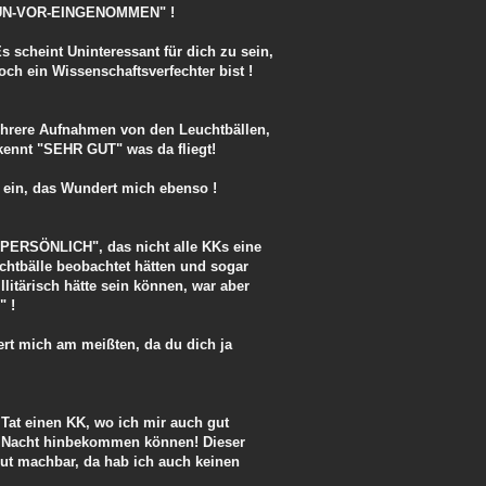
r "UN-VOR-EINGENOMMEN" !
Es scheint Uninteressant für dich zu sein,
ch ein Wissenschaftsverfechter bist !
mehrere Aufnahmen von den Leuchtbällen,
ennt "SEHR GUT" was da fliegt!
f ein, das Wundert mich ebenso !
PERSÖNLICH", das nicht alle KKs eine
htbälle beobachtet hätten und sogar
litärisch hätte sein können, war aber
" !
rt mich am meißten, da du dich ja
 Tat einen KK, wo ich mir auch gut
er Nacht hinbekommen können! Dieser
lut machbar, da hab ich auch keinen