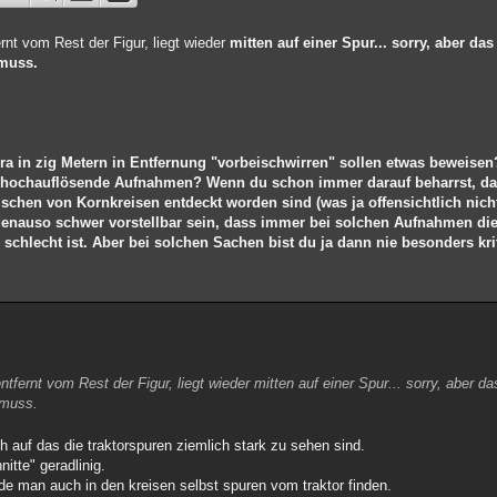
ernt vom Rest der Figur, liegt wieder
mitten auf einer Spur... sorry, aber das
 muss.
era in zig Metern in Entfernung "vorbeischwirren" sollen etwas beweise
e hochauflösende Aufnahmen? Wenn du schon immer darauf beharrst, das
schen von Kornkreisen entdeckt worden sind (was ja offensichtlich nich
genauso schwer vorstellbar sein, dass immer bei solchen Aufnahmen die
schlecht ist. Aber bei solchen Sachen bist du ja dann nie besonders kr
entfernt vom Rest der Figur, liegt wieder mitten auf einer Spur... sorry, aber da
 muss.
h auf das die traktorspuren ziemlich stark zu sehen sind.
itte" geradlinig.
rde man auch in den kreisen selbst spuren vom traktor finden.