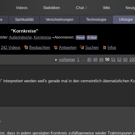
Videos
Statistiken
Chat
Wiki
Neuig
2
le
Spiritualität
Verschwörungen
Technologie
Ufologie
"Kornkreise"
örter:
Außerirdische
,
Kornkreise
▪ Abonnieren:
Feed
E-Mail
242 Videos
Beobachten
Antworten
Suchen
Infos
vorherige
1
...
40
48
49
50
51
52
60
10
" interpretiert werden weil's gerade mal in den vermeintlich übernatürlichen K
?
ist, dass in jedem gezeigten Kornkreis zufälligerweise wieder Traktorspuren 