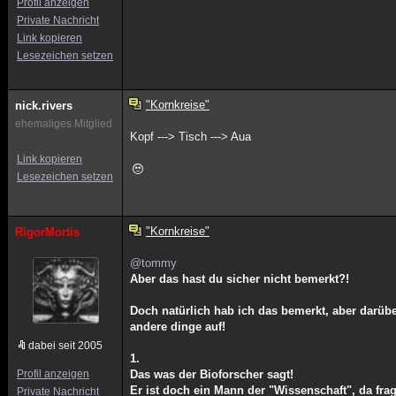
Profil anzeigen
Private Nachricht
Link kopieren
Lesezeichen setzen
"Kornkreise"
nick.rivers
ehemaliges Mitglied
Kopf ---> Tisch ---> Aua
Link kopieren
Lesezeichen setzen
"Kornkreise"
RigorMortis
@tommy
Aber das hast du sicher nicht bemerkt?!
Doch natürlich hab ich das bemerkt, aber darüb
andere dinge auf!
dabei seit 2005
1.
Profil anzeigen
Das was der Bioforscher sagt!
Er ist doch ein Mann der "Wissenschaft", da fra
Private Nachricht