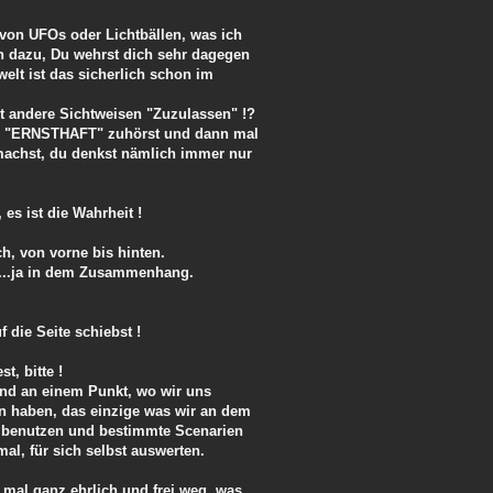
von UFOs oder Lichtbällen, was ich
n dazu, Du wehrst dich sehr dagegen
lt ist das sicherlich schon im
ist andere Sichtweisen "Zuzulassen" !?
l "ERNSTHAFT" zuhörst und dann mal
machst, du denkst nämlich immer nur
.
, es ist die Wahrheit !
h, von vorne bis hinten.
eit...ja in dem Zusammenhang.
die Seite schiebst !
t, bitte !
sind an einem Punkt, wo wir uns
n haben, das einzige was wir an dem
u benutzen und bestimmte Scenarien
mal, für sich selbst auswerten.
mal ganz ehrlich und frei weg, was