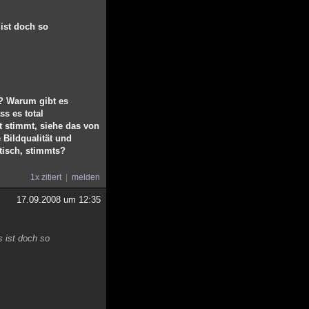
 ist doch so
n? Warum gibt es
s es total
t stimmt, siehe das von
 Bildqualität und
itisch, stimmts?
1x zitiert
melden
17.09.2008 um 12:35
s ist doch so