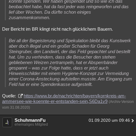
konnte spenden. Wir haben gespendet und so wie ich das
beobachtet habe, hat da fast jeder was reingeworfen und das
lief über Wochen. Da dürfte schon einiges
zusammenkommen.
Der Bericht im BR klingt nicht nach glücklichem Bauern.
Bei all der Begeisterung und Spekulation bleibt das Kunstwerk
aber doch illegal und ein großer Schaden für Georg
Steingruber, den Landwirt, der das Feld gepachtet und bestellt
hat. Um zu verhindern, dass die Besucher den stehen
gebliebenen Weizen zertrampeln, hat er Absperrbänder
gespannt – was zur Folge hatte, dass er jetzt auch
Hinweisschilder mit einem Hygiene-Konzept zur Vermeidung
einer Corona-Ansteckung aufstellen musste. Am Eingang zum
Feld hat er eine Spendenkasse aufgestellt.
Quelle:
https://www.br.de/nachrichten/bayern/kornkreis-am-
ammersee-wie-koennte-er-entstanden-sein,S6Da1v9
(Archiv-Version
vom 31.08.2020)
SchuhmannFu
01.09.2020 um 09:46
ehemaliges Mitglied