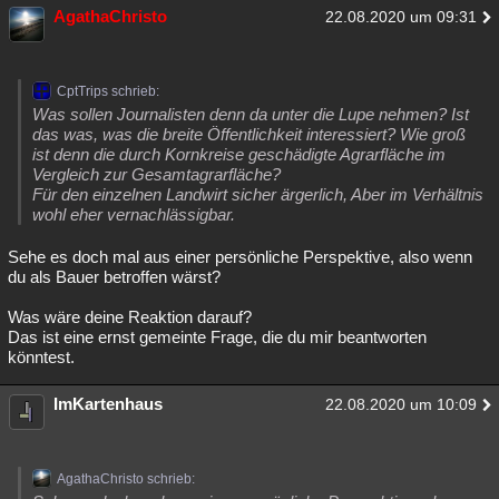
AgathaChristo
22.08.2020 um 09:31
Besucht
Teilgenommen
Alle
Neue
Geschlossen
Lesenswert
Schlüsselwörter
CptTrips schrieb:
Was sollen Journalisten denn da unter die Lupe nehmen? Ist
das was, was die breite Öffentlichkeit interessiert? Wie groß
ist denn die durch Kornkreise geschädigte Agrarfläche im
Vergleich zur Gesamtagrarfläche?
Für den einzelnen Landwirt sicher ärgerlich, Aber im Verhältnis
wohl eher vernachlässigbar.
Sehe es doch mal aus einer persönliche Perspektive, also wenn
du als Bauer betroffen wärst?
Was wäre deine Reaktion darauf?
Das ist eine ernst gemeinte Frage, die du mir beantworten
könntest.
ImKartenhaus
22.08.2020 um 10:09
AgathaChristo schrieb: