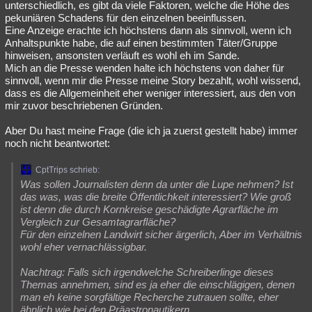
unterschiedlich, es gibt da viele Faktoren, welche die Höhe des
pekuniären Schadens für den einzelnen beeinflussen.
Eine Anzeige erachte ich höchstens dann als sinnvoll, wenn ich
Anhaltspunkte habe, die auf einen bestimmten Täter/Gruppe
hinweisen, ansonsten verläuft es wohl eh im Sande.
Mich an die Presse wenden halte ich höchstens von daher für
sinnvoll, wenn mir die Presse meine Story bezahlt, wohl wissend,
dass es die Allgemeinheit eher weniger interessiert, aus den von
mir zuvor beschriebenen Gründen.
Aber Du hast meine Frage (die ich ja zuerst gestellt habe) immer
noch nicht beantwortet:
CptTrips schrieb:
Was sollen Journalisten denn da unter die Lupe nehmen? Ist
das was, was die breite Öffentlichkeit interessiert? Wie groß
ist denn die durch Kornkreise geschädigte Agrarfläche im
Vergleich zur Gesamtagrarfläche?
Für den einzelnen Landwirt sicher ärgerlich, Aber im Verhältnis
wohl eher vernachlässigbar.
Nachtrag: Falls sich irgendwelche Schreiberlinge dieses
Themas annehmen, sind es ja eher die einschlägigen, denen
man eh keine sorgfältige Recherche zutrauen sollte, eher
ähnlich wie bei den Präastronautikern.