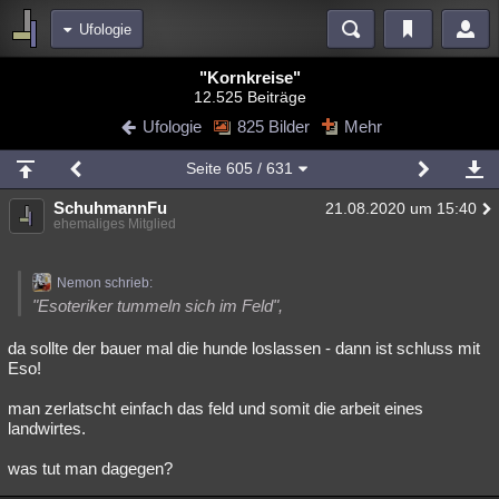
Ufologie
Bereiche
"Kornkreise"
12.525 Beiträge
Echtzeit
Diskussionen
Blogs
Videos
Statistiken
Ufologie
825 Bilder
Mehr
Chat
Wiki
Neuigkeiten
Seite
605
/ 631
meine Rubriken
SchuhmannFu
21.08.2020 um 15:40
Menschen
Wissenschaft
Politik
Mystery
Kriminalfälle
ehemaliges Mitglied
Spiritualität
Verschwörungen
Technologie
Ufologie
Nemon schrieb:
Natur
Umfragen
Unterhaltung
"Esoteriker tummeln sich im Feld",
weitere Rubriken
da sollte der bauer mal die hunde loslassen - dann ist schluss mit
Eso!
Philosophie
Träume
Orte
Esoterik
Literatur
man zerlatscht einfach das feld und somit die arbeit eines
Astronomie
Helpdesk
Gruppen
Gaming
Filme
landwirtes.
Musik
Clash
Verbesserungen
Allmystery
English
was tut man dagegen?
Übersichten