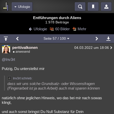
Ufologie
Bereiche
Entführungen durch Aliens
1.978 Beiträge
Echtzeit
Diskussionen
Blogs
Videos
Statistiken
Ufologie
60 Bilder
Mehr
Chat
Wiki
Neuigkeiten
2
Seite
57
/ 100
meine Rubriken
perttivalkonen
04.03.2022 um 18:06
Menschen
Wissenschaft
Politik
Mystery
Kriminalfälle
anwesend
Spiritualität
Verschwörungen
Technologie
Ufologie
@Inv3rt
Putzig, Du unterstellst mir
Natur
Umfragen
Unterhaltung
weitere Rubriken
Inv3rt schrieb:
dass wir uns solche Grundsatz- oder Wissensfragen
Philosophie
Träume
Orte
Esoterik
Literatur
(Fingerarbeit ist ja auch Arbeit) auch mal sparen können
Astronomie
Helpdesk
Gruppen
Gaming
Filme
natürlich ohne jeglichen Hinweis, wo das bei mir nach sowas
klingt,
Musik
Clash
Verbesserungen
Allmystery
English
und auch sonst bringst Du Null Substanz für Dein
Übersichten