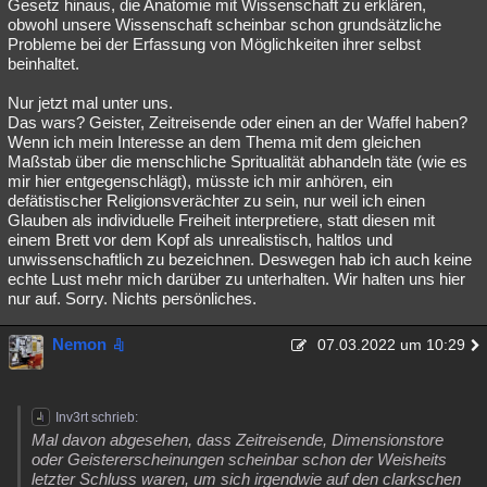
Gesetz hinaus, die Anatomie mit Wissenschaft zu erklären,
obwohl unsere Wissenschaft scheinbar schon grundsätzliche
Probleme bei der Erfassung von Möglichkeiten ihrer selbst
beinhaltet.
Nur jetzt mal unter uns.
Das wars? Geister, Zeitreisende oder einen an der Waffel haben?
Wenn ich mein Interesse an dem Thema mit dem gleichen
Maßstab über die menschliche Spritualität abhandeln täte (wie es
mir hier entgegenschlägt), müsste ich mir anhören, ein
defätistischer Religionsverächter zu sein, nur weil ich einen
Glauben als individuelle Freiheit interpretiere, statt diesen mit
einem Brett vor dem Kopf als unrealistisch, haltlos und
unwissenschaftlich zu bezeichnen. Deswegen hab ich auch keine
echte Lust mehr mich darüber zu unterhalten. Wir halten uns hier
nur auf. Sorry. Nichts persönliches.
Nemon
07.03.2022 um 10:29
Inv3rt schrieb:
Mal davon abgesehen, dass Zeitreisende, Dimensionstore
oder Geistererscheinungen scheinbar schon der Weisheits
letzter Schluss waren, um sich irgendwie auf den clarkschen