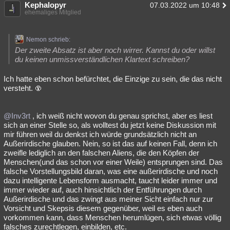
Kephalopyr
07.03.2022 um 10:48
ehemaliges Mitglied
Nemon schrieb:
Der zweite Absatz ist aber noch wirrer. Kannst du oder willst
du keinen unmissverständlichen Klartext schreiben?
Ich hatte eben schon befürchtet, die Einzige zu sein, die das nicht
versteht.
@Inv3rt
, ich weiß nicht wovon du genau sprichst, aber es liest
sich an einer Stelle so, als wolltest du jetzt keine Diskussion mit
mir führen weil du denkst ich würde grundsätzlich nicht an
Außerirdische glauben. Nein, so ist das auf keinen Fall, denn ich
zweifle lediglich an den falschen Aliens, die den Köpfen der
Menschen(und das schon vor einer Weile) entsprungen sind. Das
falsche Vorstellungsbild daran, was eine außerirdische und noch
dazu intelligente Lebensform ausmacht, taucht leider immer und
immer wieder auf, auch hinsichtlich der Entführungen durch
Außerirdische und das zwingt aus meiner Sicht einfach nur zur
Vorsicht und Skepsis diesem gegenüber, weil es eben auch
vorkommen kann, dass Menschen herumlügen, sich etwas völlig
falsches zurechtlegen, einbilden, etc.