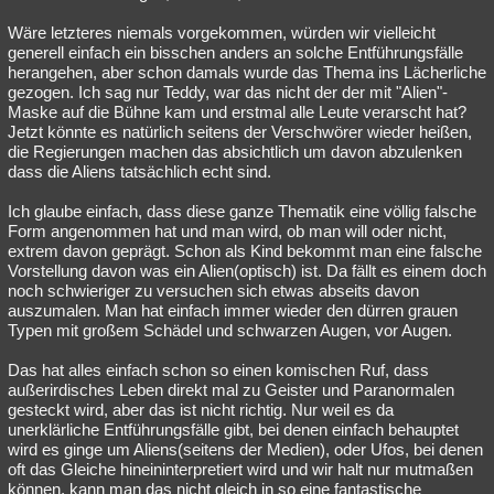
Wäre letzteres niemals vorgekommen, würden wir vielleicht
generell einfach ein bisschen anders an solche Entführungsfälle
herangehen, aber schon damals wurde das Thema ins Lächerliche
gezogen. Ich sag nur Teddy, war das nicht der der mit "Alien"-
Maske auf die Bühne kam und erstmal alle Leute verarscht hat?
Jetzt könnte es natürlich seitens der Verschwörer wieder heißen,
die Regierungen machen das absichtlich um davon abzulenken
dass die Aliens tatsächlich echt sind.
Ich glaube einfach, dass diese ganze Thematik eine völlig falsche
Form angenommen hat und man wird, ob man will oder nicht,
extrem davon geprägt. Schon als Kind bekommt man eine falsche
Vorstellung davon was ein Alien(optisch) ist. Da fällt es einem doch
noch schwieriger zu versuchen sich etwas abseits davon
auszumalen. Man hat einfach immer wieder den dürren grauen
Typen mit großem Schädel und schwarzen Augen, vor Augen.
Das hat alles einfach schon so einen komischen Ruf, dass
außerirdisches Leben direkt mal zu Geister und Paranormalen
gesteckt wird, aber das ist nicht richtig. Nur weil es da
unerklärliche Entführungsfälle gibt, bei denen einfach behauptet
wird es ginge um Aliens(seitens der Medien), oder Ufos, bei denen
oft das Gleiche hineininterpretiert wird und wir halt nur mutmaßen
können, kann man das nicht gleich in so eine fantastische