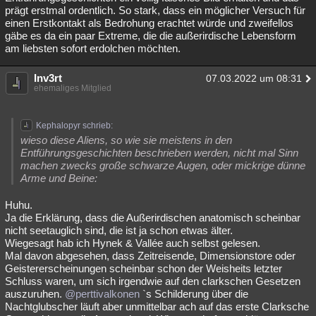
prägt erstmal ordentlich. So stark, dass ein möglicher Versuch für
einen Erstkontakt als Bedrohung erachtet würde und zweifellos
gäbe es da ein paar Extreme, die die außerirdische Lebensform
am liebsten sofort erdolchen möchten.
Inv3rt
07.03.2022 um 08:31
ehemaliges Mitglied
Kephalopyr schrieb:
wieso diese Aliens, so wie sie meistens in den
Entführungsgeschichten beschrieben werden, nicht mal Sinn
machen zwecks große schwarze Augen, oder mickrige dünne
Arme und Beine:
Huhu.
Ja die Erklärung, dass die Außerirdischen anatomisch scheinbar
nicht seetauglich sind, die ist ja schon etwas älter.
Wiegesagt hab ich Hynek & Vallée auch selbst gelesen.
Mal davon abgesehen, dass Zeitreisende, Dimensionstore oder
Geistererscheinungen scheinbar schon der Weisheits letzter
Schluss waren, um sich irgendwie auf den clarkschen Gesetzen
auszuruhen.
@perttivalkonen
`s Schilderung über die
Nachtglubscher läuft aber unmittelbar ach auf das erste Clarksche