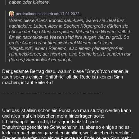
haben oder kleinere.
perttivalkonen schrieb am 17.01.2022:
Wären diese Aliens koboldmaki-klein, wären sie ideal fürs
nachtaktive Leben. Aber in Sachen Körpergröße dürften sie
eher in der Liga Mensch spielen. Mit anderen Worten, selbst
für ein nachtaktives Wesen sind ihre Augen viel zu groß. So
große Augen bräuchten nicht mal Wesen auf einem
"Vagabund", einem Planemo, also einem planetengroßen
Himmelskörper, der nicht um eine Sonne kreist, sondern nur
(fernes) Sternenlicht empfängt.
Der gesamte Beitrag dazu, warum diese "Greys"(von denen ja
auch seitens einiger "Entführte" oft die Rede ist) keinen Sinn
machen, ist auf Seite 46 !
-----------------------------------------------------------------
Und das ist allein schon ein Punkt, wo man stutzig werden kann
und alles mal ein bisschen mehr hinterfragen sollte.
Ich behaupte hier nicht, dass grundsätzlich jede
Entführungsgeschichte Schwachsinn ist, aber so einige sind es
leider im nachhinein ganz offensichtlich, weil sie eben berechtigte
Fragen aufwerfen und einige Punkte am Ende keinen Sinn mehr