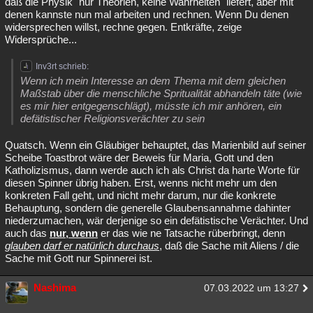
daß die Physik "nur Theorien, keine Wahrheiten" liefert, aber mit
denen kannste nun mal arbeiten und rechnen. Wenn Du denen
widersprechen willst, rechne gegen. Entkräfte, zeige
Widersprüche...
Inv3rt schrieb:
Wenn ich mein Interesse an dem Thema mit dem gleichen
Maßstab über die menschliche Spritualität abhandeln täte (wie
es mir hier entgegenschlägt), müsste ich mir anhören, ein
defätistischer Religionsverächter zu sein
Quatsch. Wenn ein Gläubiger behauptet, das Marienbild auf seiner
Scheibe Toastbrot wäre der Beweis für Maria, Gott und den
Katholizismus, dann werde auch ich als Christ da harte Worte für
diesen Spinner übrig haben. Erst, wenns nicht mehr um den
konkreten Fall geht, und nicht mehr darum, nur die konkrete
Behauptung, sondern die generelle Glaubensannahme dahinter
niederzumachen, wär derjenige so ein defätistische Verächter. Und
auch das
nur, wenn
er das wie ne Tatsache rüberbringt, denn
glauben darf er natürlich durchaus
, daß die Sache mit Aliens / die
Sache mit Gott nur Spinnerei ist.
Nashima
07.03.2022 um 13:27