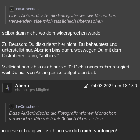
Besucht
Teilgenommen
Alle
Neue
Geschlossen
Inv3rt schrieb:
Dass Außerirdische die Fotografie wie wir Menschen
Lesenswert
Schlüsselwörter
verwenden, täte mich tatsächlich überraschen
selbst dann nicht, wo dem widersprochen wurde.
Zu Deutsch: Du diskutierst hier nicht, Du behauptest und
unterstellst nur. Aber ich bins dann, weswegen Du mit dem
Diskutieren, ähm, "aufhörst".
Vielleicht hab ich ja auch nur so für Dich unangenehm re-agiert,
weil Du hier von Anfang an so aufgetreten bist...
Alienp.
04.03.2022 um 18:13
ehemaliges Mitglied
Inv3rt schrieb:
Dass Außerirdische die Fotografie wie wir Menschen
verwenden, täte mich tatsächlich überraschen.
in diese richtung wollte ich nun wirklich
nicht
vordringen!