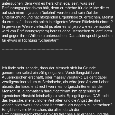
untersuchen, dem wird es herzlichst egal sein, was sein
Entführungsopfer davon hält, denn er möchte für die Mühe die er
auf sich nimmt, ja auch "belohnt" werden und sein Ziel der
Untersuchung und nachfolgenden Ergebnisse zu erreichen. Meinst
du ernsthaft, dass ein solch intelligentes Wesen Rücksicht nimmt?
In gewisser Weise vielleicht ja, aber es ist ja(so wie es behauptet
wird von Entführungsopfern) bereits dabei Menschen zu entführen
und gegen ihren Willen zu untersuchen. Das allein spricht ja schon
für etwas in Richtung "Scharlatan".
-------------------------------------------------------
Ich finde sehr schade, dass der Mensch sich im Grunde
genommen selbst ein völlig negatives Vorstellungsbild von
Außerirdischen erschafft, oder massiv verstärkt. Es geht dabei
verallgemeinernd um Außerirdische, als wäre jede Art von Leben
abseits der Erde, erst recht wenn es fortgeschrittener als der
Mensch ist, automatisch darauf getrimmt ihm gegenüber in
irgendeiner Hinsicht feindselig zu sein. Spiegelt genau DAS nicht
das typische, menschliche Verhalten und die Angst der ihren
wieder, alles was unbekannt ist erstmal als negativ zu betrachten?
Es gibt so viele Menschen, die allein durch die
Entführungsgeschichten ein völlig falsches Bild erhalten und das