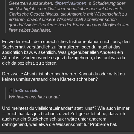
Gesetzen auszuruhen.
@perttivalkonen
`s Schilderung über
die Nachtglubscher läuft aber unmittelbar ach auf das erste
Clarksche Gesetz hinaus, die Anatomie mit Wissenschaft zu
erklären, obwohl unsere Wissenschaft scheinbar schon
grundsätzliche Probleme bei der Erfassung von Möglichkeiten
ihrer selbst beinhaltet.
Entweder reicht dein sprachliches Instrumentarium nicht aus, den
Sachverhalt verständlich zu formulieren, oder du machst das
absichtlich bzw. wissentlich. Was gegenüber allen Anderen ein
Affront ist. Zudem würde es jetzt dazugehören, das, auf was du
dich da beziehst, zu zitieren.
Der zweite Absatz ist aber noch wirrer. Kannst du oder willst du
keinen unmissverständlichen Klartext schreiben?
Inv3rt schrieb:
Wir halten uns hier nur auf.
Und meintest du vielleicht „einander“ statt „uns“? Wie auch immer
— mich hat das jetzt schon zu viel Zeit gekostet ohne, dass ich
auch nur ein Stückchen schlauer wäre unter anderem
dahingehend, was etwa die Wissenschaft für Probleme hat.