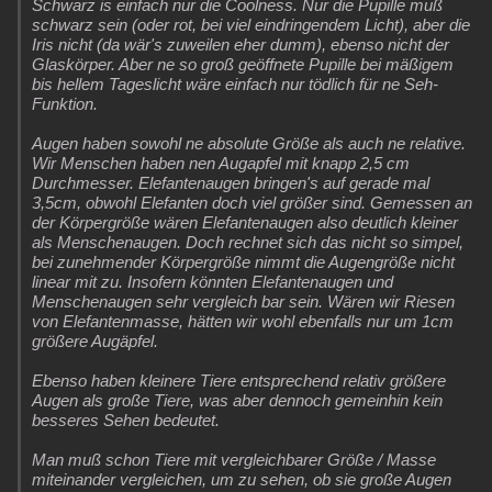
Schwarz is einfach nur die Coolness. Nur die Pupille muß
schwarz sein (oder rot, bei viel eindringendem Licht), aber die
Iris nicht (da wär's zuweilen eher dumm), ebenso nicht der
Glaskörper. Aber ne so groß geöffnete Pupille bei mäßigem
bis hellem Tageslicht wäre einfach nur tödlich für ne Seh-
Funktion.
Augen haben sowohl ne absolute Größe als auch ne relative.
Wir Menschen haben nen Augapfel mit knapp 2,5 cm
Durchmesser. Elefantenaugen bringen's auf gerade mal
3,5cm, obwohl Elefanten doch viel größer sind. Gemessen an
der Körpergröße wären Elefantenaugen also deutlich kleiner
als Menschenaugen. Doch rechnet sich das nicht so simpel,
bei zunehmender Körpergröße nimmt die Augengröße nicht
linear mit zu. Insofern könnten Elefantenaugen und
Menschenaugen sehr vergleich bar sein. Wären wir Riesen
von Elefantenmasse, hätten wir wohl ebenfalls nur um 1cm
größere Augäpfel.
Ebenso haben kleinere Tiere entsprechend relativ größere
Augen als große Tiere, was aber dennoch gemeinhin kein
besseres Sehen bedeutet.
Man muß schon Tiere mit vergleichbarer Größe / Masse
miteinander vergleichen, um zu sehen, ob sie große Augen