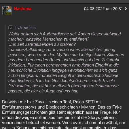
Nashima
04.03.2022 um 20:51
Inv3rt schrieb:
Wofür sollten sich Außerirdische seit Äonen diesen Aufwand
machen, einzelne Menschen zu entführen?
Uns seit Jahrtausenden zu stalken?
Für eine Aufklärung zur Invasion ist es allemal Zeit genug
gewesen, wenn man den Mythen um Lichtgestalten, Stimmen
aus dem brennenden Busch und Atlantis auf dem Zeitstrahl
inkludiert. Für einen permanenten ambulanten Eingriff in die
menschliche Evolution hingegen evolutioniert es sich ganz
schön langsam. Für einen Eingriff in die Geschichtshistorie
aber finden sich in den Geschichtsbüchern ziemlich viele
Gräueltaten, die nicht zur ethisch überlegenen Gottesrasse
passen, die hier ein Auge auf uns hat.
Du wirfst mir hier Zuviel in einen Topf, Paläo-SETI mit
Entführungsstorys und Bibelgeschichten / Mythen. Das es Fake
Entführungsgeschichten gibt steht eigentlich ausser Frage. Nur
schon deswegen sollten aus meiner Sicht die Storys getrennt
voneinander betrachtet werden. Wie zuvor schonmal erwähnt, nur
weil es Scharlatane gibt bedeutet das nicht automatisch, dass