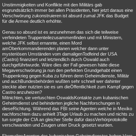
Unstimmigkeiten und Konflikte mit den Militärs gab
esgrundsätzlich immer bei allen Präsidenten, hier jetzt daraus eine
Verschwörung zukonstruieren ist absurd zumal JFK das Budget
für die Armee deutlich erhöhte.
Genau so absurd ist es anzunehmen das sich die teilweise
verfeindeten Truppenteilezusammenfinden und mit Ministern,
welche JFK selbst ernannte, einen Mord
amOberkommandierenden planen welcher dann unter
mysteriösen Umständen vom damaligenTodfeind der USA
(Castro) finanziert und letztendlich durch Oswald auch
durchgeführtwurde. Wäre dies der Fall gewesen hätte diese
Megaverschwörung ja nun den perfekten Grundgehabt einen
Truppenkrieg gegen Kuba zu führen denn Geheimdienste, Militär
und auchBundesbehörden wußten sehr schnell wer dahinter
steckte aber nutzten sie es um dieÖffentlichkeit zum Kampf gegen
Castro anzuheizen?
Mitnichten, sie vertuschten OswaldsKontakte zum kubanischen
Geheimdienst und behinderten jegliche Nachforschungen in
dieseRichtung. Während das FBI seine Agenten welche in Mexiko
nachforschten dazu anhielt 3Tage Urlaub zu machen und nichts zu
tun sorgte der CIA an gleicher Stelle dafür dassVerhörprotokolle
verschwanden und Zeugen unter Druck gesetzt wurden.
EhemaligeAgenten des kubanischen Geheimdienstes haben klare