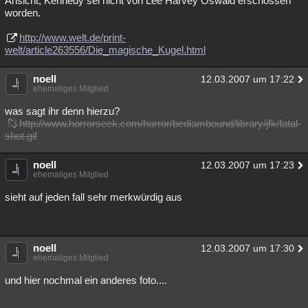
Ansicht, Kennedy sei nicht von Lee Harvey Oswald erschossen
worden.
http://www.welt.de/print-
welt/article263556/Die_magische_Kugel.html
noell
12.03.2007 um 17:22
ehemaliges Mitglied
was sagt ihr denn hierzu?
http://www.horrorseek.com/horror/bedlambound/library/jfk/fatal-
shot.gif
noell
12.03.2007 um 17:23
ehemaliges Mitglied
sieht auf jeden fall sehr merkwürdig aus
noell
12.03.2007 um 17:30
ehemaliges Mitglied
und hier nochmal ein anderes foto....