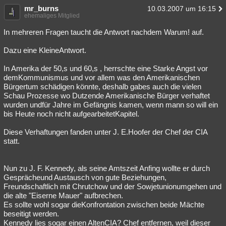
mr_burns
10.03.2007 um 16:15
ehemaliges Mitglied
In mehreren Fragen taucht die Antwort nachdem Warum! auf.
Dazu eine KleineAntwort.
In Amerika der 50,s und 60,s , herrschte eine Starke Angst vor
demKommunismus und vor allem was den Amerikanischen
Bürgertum schädigen könnte, deshalb gabes auch die vielen
Schau Prozesse wo Dutzende Amerikanische Bürger verhaftet
wurden undfür Jahre im Gefängnis kamen, wenn mann so will ein
bis Heute noch nicht aufgearbeitetKapitel.
Diese Verhaftungen fanden unter J. E.Hoofer der Chef der CIA
statt.
Nun zu J. F. Kennedy, als seine Amtszeit Anfing wollte er durch
Gesprächeund Austausch von gute Beziehungen,
Freundschaftlich mit Chrutchow und der Sowjetunionumgehen und
die alte "Eiserne Mauer" aufbrechen.
Es sollte wohl sogar dieKonfrontation zwischen beide Mächte
beseitigt werden.
Kennedy lies sogar einen AltenCIA? Chef entfernen, weil dieser