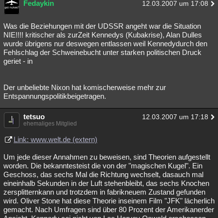
Fedaykin
12.03.2007 um 17:08
Was die Beziehungen mit der UDSSR angeht war die Situation
NIE!!!! kritischer als zurZeit Kennedys (Kubakrise), Alan Dulles
wurde übrigens nur deswegen entlassen weil Kennedydurch den
Fehlschlag der Schweinebucht unter starken politischen Druck
geriet - in
Der unbeliebte Nixon hat komischerweise mehr zur
Entspannungspolitikbeigetragen.
tetsuo
12.03.2007 um 17:18
ehemaliges Mitglied
Link: www.welt.de (extern)
Um jede dieser Annahmen zu beweisen, sind Theorien aufgestellt
worden. Die bekanntesteist die von der "magischen Kugel". Ein
Geschoss, das sechs Mal die Richtung wechselt, dasauch mal
eineinhalb Sekunden in der Luft stehenbleibt, das sechs Knochen
zersplitternkann und trotzdem in fabrikneuem Zustand gefunden
wird. Oliver Stone hat diese Theorie inseinem Film "JFK" lächerlich
gemacht. Nach Umfragen sind über 80 Prozent der Amerikanerder