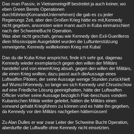
Das man Passiv, in Vietnameingriff bestreitet ja auch keiner, wo
eben Green Berets Operationen
durchführten(KomandoUnternehmen) die gab es zu jeder
Regierungs Zeit, aber den Großen Krieg hätte es mit,Kennedy
nicht gegeben, ansonsten wäre mann auch in Kuba einmarschiert
nach der SchweineBucht Operation.
Was aber nicht geschah, genau wie Kennedy den Exil-Guerilleros
diein Mississippie Ausgebildet wurden die Luftunterstützung
verweigerte, Kennedy wolltekeinen Krieg mit Kuba!
Das du die Kuba Krise ansprichst, finde ich sehr gut, dagenau
Kennedy wieder exemplarisch gegen den willen der Militärs
handelte! und von einemKrieg absah, gegen den willen der Militärs,
die einen Krieg wollten, dazu passt auch dieAussage eines
Luftwaffen Piloten, der seine Aussage wenige Stunden zurückhielt
auf WunschKennedy, so lange wo sich Kennedy und Chrustschow
auf eine Friedliche Lösung geeinigthatten, hätte der Luftwaffen
Officier vorher seine Aussage bezüglich Flak-beschuss vondem
Kubanischen Militär weiter geleitet, hätten die Militärs einen
vorwand gehabt Kriegführen zu können und es hätte ihn gegeben,
da Kennedy vor den Militärs nachgeben hättemüssen!
Zu Alan Dulles er war zwar Leiter der Schweine Bucht Operation,
aberdurfte die Luftwaffe ohne Kennedy nicht einsetzten.