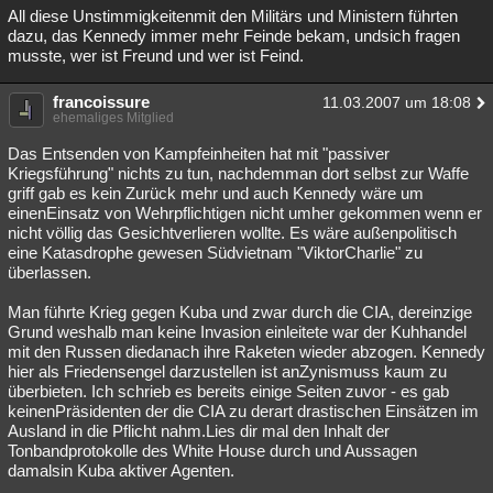
All diese Unstimmigkeitenmit den Militärs und Ministern führten
dazu, das Kennedy immer mehr Feinde bekam, undsich fragen
musste, wer ist Freund und wer ist Feind.
francoissure
11.03.2007 um 18:08
ehemaliges Mitglied
Das Entsenden von Kampfeinheiten hat mit "passiver
Kriegsführung" nichts zu tun, nachdemman dort selbst zur Waffe
griff gab es kein Zurück mehr und auch Kennedy wäre um
einenEinsatz von Wehrpflichtigen nicht umher gekommen wenn er
nicht völlig das Gesichtverlieren wollte. Es wäre außenpolitisch
eine Katasdrophe gewesen Südvietnam "ViktorCharlie" zu
überlassen.
Man führte Krieg gegen Kuba und zwar durch die CIA, dereinzige
Grund weshalb man keine Invasion einleitete war der Kuhhandel
mit den Russen diedanach ihre Raketen wieder abzogen. Kennedy
hier als Friedensengel darzustellen ist anZynismuss kaum zu
überbieten. Ich schrieb es bereits einige Seiten zuvor - es gab
keinenPräsidenten der die CIA zu derart drastischen Einsätzen im
Ausland in die Pflicht nahm.Lies dir mal den Inhalt der
Tonbandprotokolle des White House durch und Aussagen
damalsin Kuba aktiver Agenten.