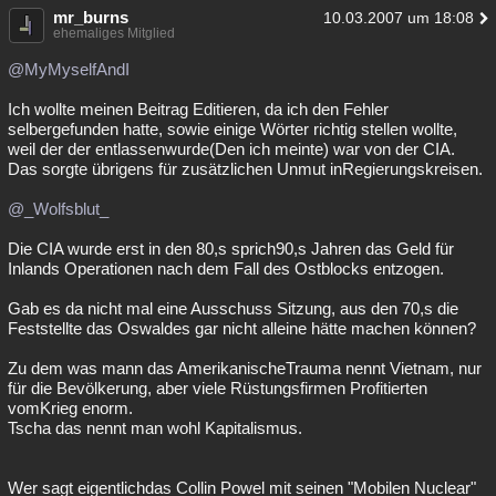
mr_burns
10.03.2007 um 18:08
ehemaliges Mitglied
@MyMyselfAndI
Ich wollte meinen Beitrag Editieren, da ich den Fehler
selbergefunden hatte, sowie einige Wörter richtig stellen wollte,
weil der der entlassenwurde(Den ich meinte) war von der CIA.
Das sorgte übrigens für zusätzlichen Unmut inRegierungskreisen.
@_Wolfsblut_
Die CIA wurde erst in den 80,s sprich90,s Jahren das Geld für
Inlands Operationen nach dem Fall des Ostblocks entzogen.
Gab es da nicht mal eine Ausschuss Sitzung, aus den 70,s die
Feststellte das Oswaldes gar nicht alleine hätte machen können?
Zu dem was mann das AmerikanischeTrauma nennt Vietnam, nur
für die Bevölkerung, aber viele Rüstungsfirmen Profitierten
vomKrieg enorm.
Tscha das nennt man wohl Kapitalismus.
Wer sagt eigentlichdas Collin Powel mit seinen "Mobilen Nuclear"