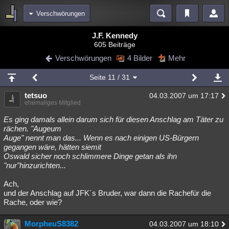
Verschwörungen
Bereiche
J.F. Kennedy
605 Beiträge
Echtzeit
Diskussionen
Blogs
Videos
Statistiken
Verschwörungen
4 Bilder
Mehr
Chat
Wiki
Neuigkeiten
Seite
11
/ 31
meine Rubriken
tetsuo
04.03.2007 um 17:17
Menschen
Wissenschaft
Politik
Mystery
Kriminalfälle
ehemaliges Mitglied
Spiritualität
Verschwörungen
Technologie
Ufologie
Es ging damals allein darum sich für diesen Anschlag am Täter zu
rächen. "Augeum
Auge" nennt man das... Wenn es nach einigen US-Bürgern
Natur
Umfragen
Unterhaltung
gegangen wäre, hätten siemit
weitere Rubriken
Oswald sicher noch schlimmere Dinge getan als ihn
"nur"hinzurichten...
Philosophie
Träume
Orte
Esoterik
Literatur
Ach,
Astronomie
Helpdesk
Gruppen
Gaming
Filme
und der Anschlag auf JFK´s Bruder, war dann die Rachefür die
Rache, oder wie?
Musik
Clash
Verbesserungen
Allmystery
English
MorpheuS8382
04.03.2007 um 18:10
Übersichten