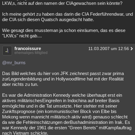
LKW,s, nicht auf den namen der CIAgewachsen sein könnte?
Ich meine gehört zu haben das darin die CIA Federführendwar, und
die CIA sich diesen Quatsch ausgedacht hatte.
Wie gesagt dies mussteman ja schon einräumen, das es diese
"LKW,s" nicht gab....
francoissure
11.03.2007 um 12:56
ehemaliges Mitglied
@mr_burns
Das Bild welches du hier von JFK zeichnest passt zwar prima
zurLegendenbildung und in Hollywoodfilme hat mit der Realität
aber nichts zu tun.
Es war die Administration Kennedy welche überhaupt erst ein
aktives militärischesEingreifen in Indochina auf breiter Basis
ermöglichte und in die Tat umsetzte. Hier stehter mit seiner
Zunkftsprognose (ein kommunistischer Block von Elbe bis
Mekong wenn mannicht militärisch aktiv wird) genauso schlecht
da wie die Fehleinschätzungen derBushadministration im Irak. Es
war Kennedy der 1961 die ersten "Green Berets" mitKampfauftrag
nach Vietnam schickte.