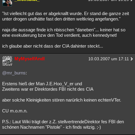
"Ist vielleicht gut das er abgeknallt wurde. Er stand die ganze zeit
unter drogen undhätte fast den dritten weltkrieg angefangen."
naja die aussage finde ich nbisschen "daneben"... keiner hat so
eine exekutierung bzw den Tod verdient, auch kennedynet!
ich glaube aber nicht dass der CIA dahinter steckt...
MyMyselfAndI
10.03.2007 um 17:11
@mr_burns
:
Erstens hieß der Man J.E.Hoo_V_er und
Zweitens war er Direktordes FBI nicht des CIA
aber solche Kleinigkeiten stören narürlich keinen echtenVTer.
CU m.o.m.n.
P.S.: Laut Wiki trägt der z.Z. stellvertrendeDirektor fes FBI den
schönen Nachnamen "Pistole" - ich finds witzig. ;-)