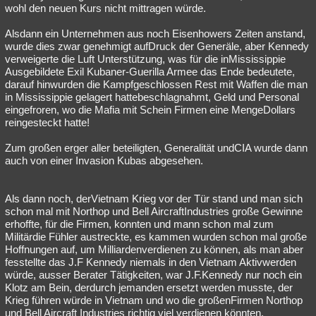
wohl den neuen Kurs nicht mittragen würde.
Alsdann ein Unternehmen aus noch Eisenhowers Zeiten anstand,
wurde dies zwar genehmigt aufDruck der Generäle, aber Kennedy
verweigerte die Luft Unterstützung, was für die inMississippie
Ausgebildete Exil Kubaner-Guerilla Armee das Ende bedeutete,
darauf hinwurden die Kampfgeschlossen Rest mit Waffen die man
in Mississippie gelagert hattebeschlagnahmt, Geld und Personal
eingefroren, wo die Mafia mit Schein Firmen eine MengeDollars
reingesteckt hatte!
Zum großen erger aller beteiligten, Generalität undCIA wurde dann
auch von einer Invasion Kubas abgesehen.
Als dann noch, derVietnam Krieg vor der Tür stand und man sich
schon mal mit Northop und Bell AircraftIndustries große Gewinne
erhoffte, für die Firmen, konnten und mann schon mal zum
Militärdie Fühler austreckte, es kammen wurden schon mal große
Hoffnungen auf, um Milliardenverdienen zu können, als man aber
fesstellte das J.F Kennedy niemals in den Vietnam Aktivwerden
würde, ausser Berater Tätigkeiten, war J.F.Kennedy nur noch ein
Klotz am Bein, derdurch jemanden ersetzt werden musste, der
Krieg führen würde in Vietnam und wo die großenFirmen Northop
und Bell Aircraft Industries richtig viel verdienen könnten.