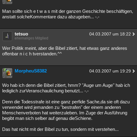
Besucht
Teilgenommen
Alle
Neue
Geschlossen
Man sollte sich e t w a s mit der ganzen Geschichte beschäftigen,
anstatt solcheKommentare dazu abzugeben... -.-
Lesenswert
Schlüsselwörter
tetsuo
04.03.2007 um 18:22
ehemaliges Mitglied
Wer Politik meint, aber die Bibel zitiert, hat etwas ganz anderes
offenbar n i c h tverstanden.^^
MorpheuS8382
04.03.2007 um 19:29
Wo hab ich denn die Bibel zitiert, hmm? "Auge um Auge" hab ich
lediglich zurVeranschaulichung benutzt... -.-
Denn die Todesstrafe ist eine ganz perfide Sache,da sie oft dazu
verwendet wird jemanden zu "bestrafen" der einem anderen
Menschenverboten hat weiterzuleben. Im Zuge der Ausführung
begibt man sich selber auf genau dieSchiene.
Das hat nicht mit der Bibel zu tun, sondern mit verstehen...