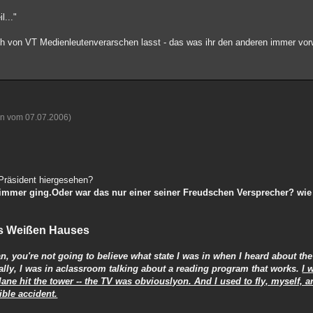
l..."
ch von VT Medienleutenverarschen lasst - das was ihr den anderen immer vorw
on vom 07.07.2006)
Präsident hiergesehen?
immer ging.Oder war das nur einer seiner Freudschen Versprecher? wie
des Weißen Hauses
, you're not going to believe what state I was in when I heard about the t
ually, I was in aclassroom talking about a reading program that works.
I 
ane hit the tower -- the TV was obviouslyon. And I used to fly, myself, and
ible accident.