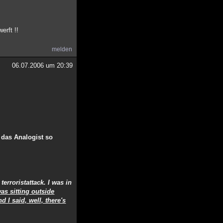
erft !!
melden
06.07.2006 um 20:39
 das Analogist so
erroristattack. I was in
was sitting outside
 I said, well, there's