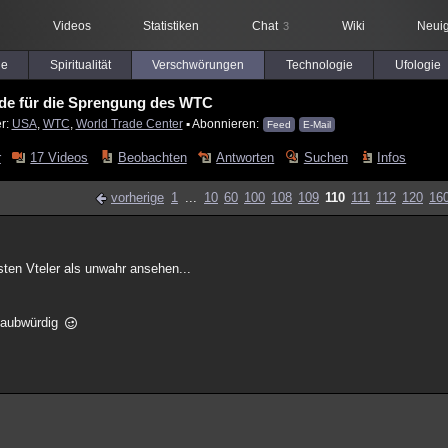
Videos
Statistiken
Chat
Wiki
Neuig
3
le
Spiritualität
Verschwörungen
Technologie
Ufologie
de für die Sprengung des WTC
er:
USA
,
WTC
,
World Trade Center
▪ Abonnieren:
Feed
E-Mail
r
17 Videos
Beobachten
Antworten
Suchen
Infos
vorherige
1
...
10
60
100
108
109
110
111
112
120
16
sten Vteler als unwahr ansehen...
glaubwürdig