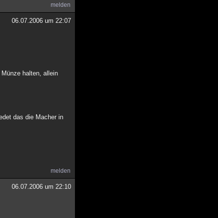
melden
06.07.2006 um 22:07
 Münze halten, allein
edet das die Macher in
melden
06.07.2006 um 22:10