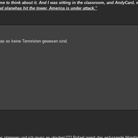
ime to think about it. And I was sitting in the classroom, and AndyCard, 
d planehas hit the tower, America is under attack."
das es keine Terroristen gewesen sind.
 es stimmen und ich muss es glauben??? Rafael meint das esfurzende Mond