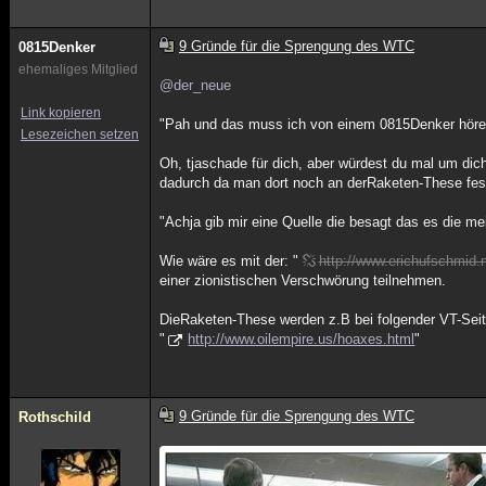
9 Gründe für die Sprengung des WTC
0815Denker
ehemaliges Mitglied
@der_neue
Link kopieren
"Pah und das muss ich von einem 0815Denker hören
Lesezeichen setzen
Oh, tjaschade für dich, aber würdest du mal um dic
dadurch da man dort noch an derRaketen-These fest
"Achja gib mir eine Quelle die besagt das es die me
Wie wäre es mit der: "
http://www.erichufschmid
einer zionistischen Verschwörung teilnehmen.
DieRaketen-These werden z.B bei folgender VT-Seit
"
http://www.oilempire.us/hoaxes.html
"
9 Gründe für die Sprengung des WTC
Rothschild