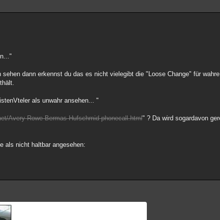
..."
h sehen dann erkennst du das es nicht vielegibt die "Loose Change" für wahre
hält.
istenVteler als unwahr ansehen... "
.net/Avery-Rowe-Bermas-Hufschmid-phonecall.html
" ? Da wird sogardavon ger
e als nicht haltbar angesehen: