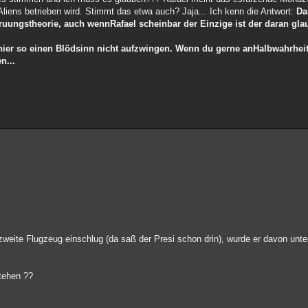
iens betrieben wird. Stimmt das etwa auch? Jaja... Ich kenn die Antwort:
Da
ruungstheorie, auch wennRafael scheinbar der Einzige ist der daran glau
 hier so einen Blödsinn nicht aufzwingen. Wenn du gerne anHalbwahrheit
n...
aszweite Flugzeug einschlug (da saß der Presi schon drin), wurde er davon unt
tehen ??