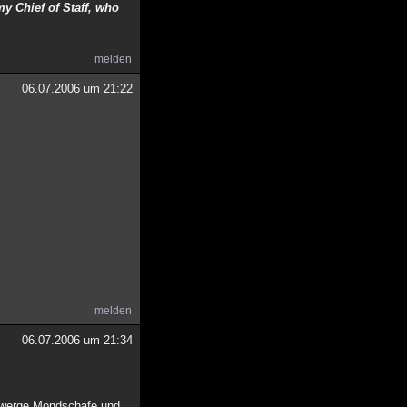
my Chief of Staff, who
melden
06.07.2006 um 21:22
melden
06.07.2006 um 21:34
zwerge Mondschafe und