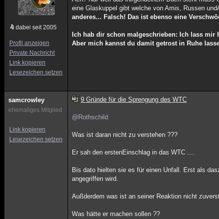
eine Glaskuppel gibt welche von Amis, Russen undAl
anderes... Falsch! Das ist ebenso eine Verschwö
dabei seit 2005
Ich hab dir schon malgeschrieben: Ich lass mir
Profil anzeigen
Aber mich kannst du damit getrost in Ruhe lasse
Private Nachricht
Link kopieren
Lesezeichen setzen
9 Gründe für die Sprengung des WTC
samcrowley
ehemaliges Mitglied
@Rothschild
Link kopieren
Was ist daran nicht zu verstehen ???
Lesezeichen setzen
Er sah den erstenEinschlag in das WTC ....
Bis dato hielten sie es für einen Unfall. Erst als d
angegriffen wird.
Außderdem was ist an seiner Reaktion nicht zuvers
Was hätte er machen sollen ??