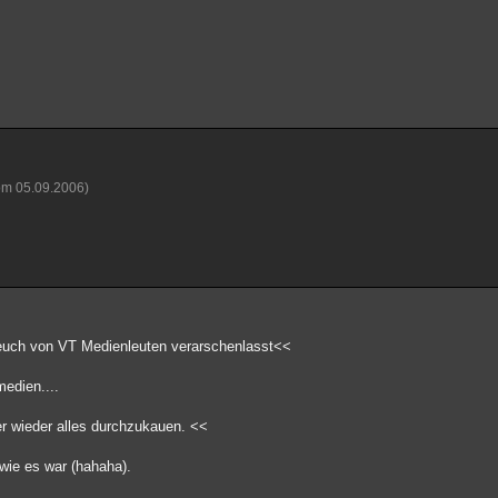
vom 05.09.2006)
 euch von VT Medienleuten verarschenlasst<<
edien....
er wieder alles durchzukauen. <<
wie es war (hahaha).