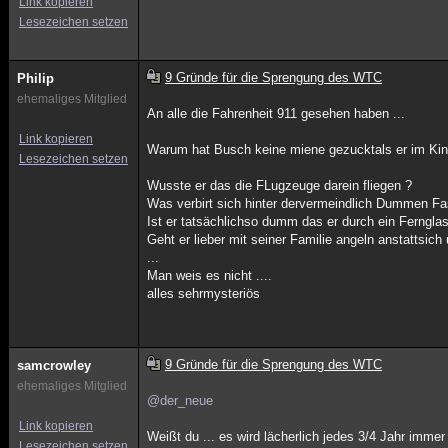
Link kopieren
Lesezeichen setzen
9 Gründe für die Sprengung des WTC
Philip
ehemaliges Mitglied
An alle die Fahrenheit 911 gesehen haben ...
Link kopieren
Warum hat Busch keine miene gezucktals er im Kind
Lesezeichen setzen
Wusste er das die FLugzeuge darein fliegen ?
Was verbirt sich hinter dervermeindlich Dummen Fas
Ist er tatsächlichso dumm das er durch ein Ferngla
Geht er lieber mit seiner Familie angeln anstattsic
...
Man weis es nicht ....
alles sehrmysteriös
9 Gründe für die Sprengung des WTC
samcrowley
ehemaliges Mitglied
@der_neue
Link kopieren
Weißt du ... es wird lächerlich jedes 3/4 Jahr imm
Lesezeichen setzen