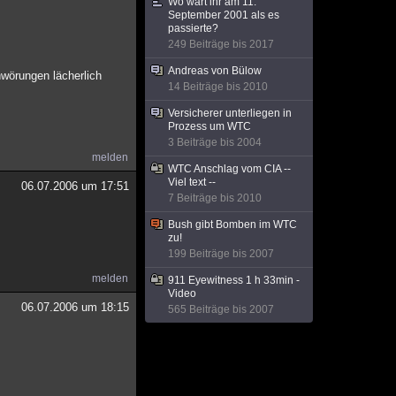
Wo wart ihr am 11.
September 2001 als es
passierte?
249 Beiträge bis 2017
Andreas von Bülow
wörungen lächerlich
14 Beiträge bis 2010
Versicherer unterliegen in
Prozess um WTC
3 Beiträge bis 2004
melden
WTC Anschlag vom CIA --
Viel text --
06.07.2006 um 17:51
7 Beiträge bis 2010
Bush gibt Bomben im WTC
zu!
199 Beiträge bis 2007
melden
911 Eyewitness 1 h 33min -
Video
06.07.2006 um 18:15
565 Beiträge bis 2007