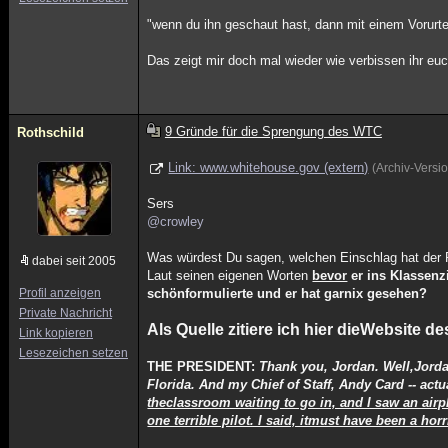
"wenn du ihn geschaut hast, dann mit einem Vorurtei
Das zeigt mir doch mal wieder wie verbissen ihr eu
9 Gründe für die Sprengung des WTC
Rothschild
Link: www.whitehouse.gov (extern)
(Archiv-Versi
Sers
@crowley
Was würdest Du sagen, welchen Einschlag hat der 
dabei seit 2005
Laut seinen eigenen Worten
bevor
er ins Klassenz
Profil anzeigen
schönformulierte und er hat garnix gesehen?
Private Nachricht
Als Quelle zitiere ich hier dieWebsite 
Link kopieren
Lesezeichen setzen
THE PRESIDENT:
Thank you, Jordan. Well,Jordan
Florida. And my Chief of Staff, Andy Card -- act
theclassroom waiting to go in, and I saw an airpl
one terrible pilot. I said, itmust have been a horr