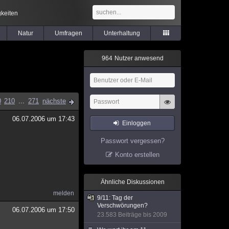
keiten
Natur
Umfragen
Unterhaltung
9
6
4
Nutzer anwesend
0
210
...
271
nächste
06.07.2006 um 17:43
Einloggen
Passwort vergessen?
Konto erstellen
Ähnliche Diskussionen
melden
9/11: Tag der
Verschwörungen?
06.07.2006 um 17:50
23.583 Beiträge bis 2009