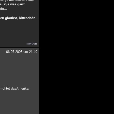
s istja was ganz
bt...
en glaubst, bitteschön.
melden
06.07.2006 um 21:49
errichtet dasAmerika