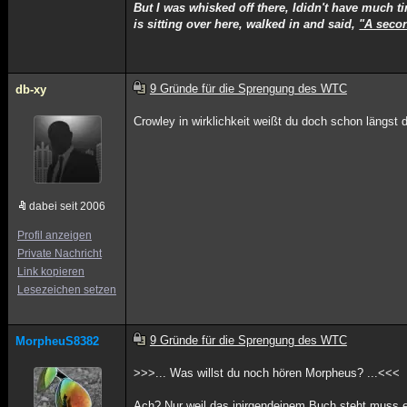
But I was whisked off there, Ididn't have much t
is sitting over here, walked in and said,
"A secon
9 Gründe für die Sprengung des WTC
db-xy
Crowley in wirklichkeit weißt du doch schon längst 
dabei seit 2006
Profil anzeigen
Private Nachricht
Link kopieren
Lesezeichen setzen
9 Gründe für die Sprengung des WTC
MorpheuS8382
>>>... Was willst du noch hören Morpheus? ...<<<
Ach? Nur weil das inirgendeinem Buch steht muss