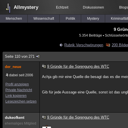
Allmystery
Echtzeit
Diskussionen
Blogs
Menschen
Wissenschaft
Politik
Mystery
Kriminalfäl
9 Grün
5.354 Beiträge
▪ Schlüsselwört
Rubrik Verschwörungen
200 Bilde
Seite 110 von 271
9 Gründe für die Sprengung des WTC
der_neue
dabei seit 2006
Achja gib mir eine Quelle die besagt das es die mei
Profil anzeigen
Private Nachricht
Gib für jede Aussage eine Quelle, sonst ist das un
Link kopieren
Lesezeichen setzen
9 Gründe für die Sprengung des WTC
dukeofkent
ehemaliges Mitglied