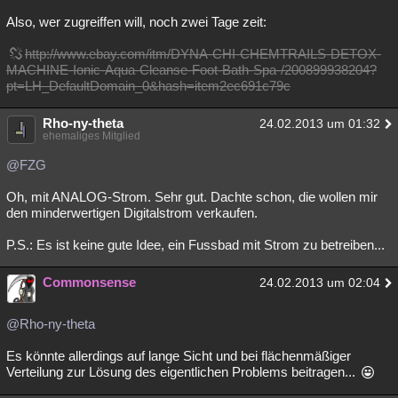
Also, wer zugreiffen will, noch zwei Tage zeit:
http://www.ebay.com/itm/DYNA-CHI-CHEMTRAILS-DETOX-
MACHINE-Ionic-Aqua-Cleanse-Foot-Bath-Spa-/200899938204?
pt=LH_DefaultDomain_0&hash=item2ec691c79c
Rho-ny-theta
24.02.2013 um 01:32
ehemaliges Mitglied
@FZG
Oh, mit ANALOG-Strom. Sehr gut. Dachte schon, die wollen mir
den minderwertigen Digitalstrom verkaufen.
P.S.: Es ist keine gute Idee, ein Fussbad mit Strom zu betreiben...
Commonsense
24.02.2013 um 02:04
@Rho-ny-theta
Es könnte allerdings auf lange Sicht und bei flächenmäßiger
Verteilung zur Lösung des eigentlichen Problems beitragen...