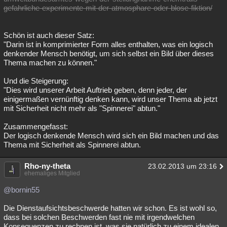
gefahrliche-experimente-mit-der-atmosphare-oder-blose-fiktion/
Schön ist auch dieser Satz:
"Darin ist in komprimierter Form alles enthalten, was ein logisch
denkender Mensch benötigt, um sich selbst ein Bild über dieses
Thema machen zu können."
Und die Steigerung:
"Dies wird unserer Arbeit Auftrieb geben, denn jeder, der
einigermaßen vernünftig denken kann, wird unser Thema ab jetzt
mit Sicherheit nicht mehr als "Spinnerei" abtun."
Zusammengefasst:
Der logisch denkende Mensch wird sich ein Bild machen und das
Thema mit Sicherheit als Spinnerei abtun.
Rho-ny-theta
23.02.2013 um 23:16
ehemaliges Mitglied
@bornin55
Die Dienstaufsichtsbeschwerde hatten wir schon. Es ist wohl so,
dass bei solchen Beschwerden fast nie mit irgendwelchen
Konsequenzen zu rechnen ist, was sie natürlich zu einem idealen