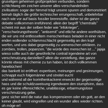
gruseligen geheimen großprojekten verbunden, sondern
Besucht
Teilgenommen
Alle
Neue
Geschlossen
schlichtweg ein zeichen unserer alles-verschandelnden
zivilisation: sogar der himmel trägt unsere spuren und demonstriert
beinah täglich die größe technischer errungenschaft, unbelehrbar
Lesenswert
Schlüsselwörter
nach wie vor auf basis fossiler brennstoffe. daher ist die ganze
debatte vollkommen irreführend. allein der begriff "chemtrails"
scheint mir aus der selben feder wie "infokrieger",
"verschwörungstheorie", "antisemit" und etliche andere worthülsen,
die wir uns mit entfesseltem menschenhass beladen in einer nicht
enden wollender schlammschlacht gegenseitig an den kopf
werfen, und uns dabei gegenseitig zu unmenschen erklären. zu
zombies, trollen, popanzen. "die würde des menschen ist ..." jajaja
wieso sollte auch der gewöhnliche contrail irgendeine art von
verschmutzung darstellen? allein die vorstellung, das ganze
könnte etwas mit chemie zu tun haben, ist doch vollkommen
hanebüchen!
das bankett ist eröffnet: expertisen, meinungen und gesinnungen,
schnappt euch folgemänner und streitet euch!
und während all der korinthenkackerei erweckt der gegenseitige
hass und die schuldzuweisung irgendwann den stumpfsinn, dass
es gar keine offensichtliche, unablässige, erbarmungslose
verschmutzung gebe.
ganz sicher wird die natur das kompensieren oder ein gott, an den
keiner glaubt, wird eingreifen und ein wunder alles wieder richten.
oh möge er!