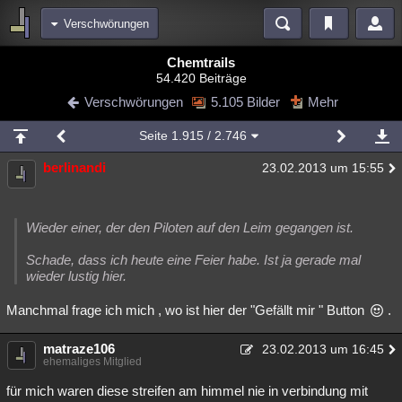
Verschwörungen
Bereiche
Chemtrails
54.420 Beiträge
Echtzeit
Diskussionen
Blogs
Videos
Statistiken
Verschwörungen
5.105 Bilder
Mehr
Chat
Wiki
Neuigkeiten
Seite
1.915
/ 2.746
meine Rubriken
berlinandi
23.02.2013 um 15:55
Menschen
Wissenschaft
Politik
Mystery
Kriminalfälle
Spiritualität
Verschwörungen
Technologie
Ufologie
Wieder einer, der den Piloten auf den Leim gegangen ist.
Natur
Umfragen
Unterhaltung
Schade, dass ich heute eine Feier habe. Ist ja gerade mal
weitere Rubriken
wieder lustig hier.
Philosophie
Träume
Orte
Esoterik
Literatur
Manchmal frage ich mich , wo ist hier der "Gefällt mir " Button
.
Astronomie
Helpdesk
Gruppen
Gaming
Filme
matraze106
23.02.2013 um 16:45
ehemaliges Mitglied
Musik
Clash
Verbesserungen
Allmystery
English
für mich waren diese streifen am himmel nie in verbindung mit
Übersichten