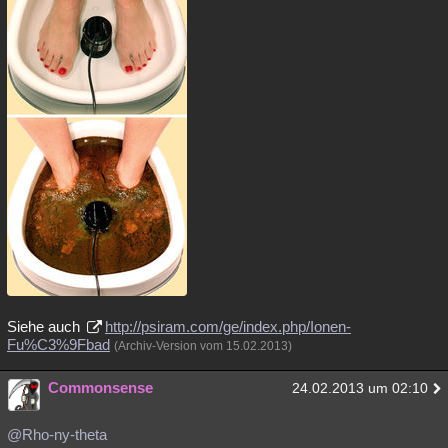
Siehe auch
http://psiram.com/ge/index.php/Ionen-
Fu%C3%9Fbad
(Archiv-Version vom 15.02.2013)
Commonsense
24.02.2013 um 02:10
@Rho-ny-theta