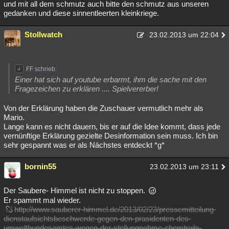
und mit all dem schmutz auch bitte den schmutz aus unseren
gedanken und diese sinnentleerten kleinkriege.
Stollwatch
23.02.2013 um 22:04
FF schrieb:
Einer hat sich auf youtube erbarmt, ihm die sache mit den
Fragezeichen zu erklären .... Spielvererber!
Von der Erklärung haben die Zuschauer vermutlich mehr als
Mario.
Lange kann es nicht dauern, bis er auf die Idee kommt, dass jede
vernünftige Erklärung gezielte Desinformation sein muss. Ich bin
sehr gespannt was er als Nächstes entdeckt *g*
bornin55
23.02.2013 um 23:11
Der Saubere- Himmel ist nicht zu stoppen.
Er spammt mal wieder.
http://www.sauberer-himmel.de/2013/02/23/pressemitteilung-
dienstaufsichtsbeschwerde-gegen-den-prasidenten-des-
umweltbundesamtes-wegen-der-stellungnahme-chemtrails-