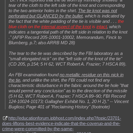
tear of the cloth to the left side of the knot and corresponding
to the two anterior holes in the shirt.
The tie knot was not
perforated but GLANCED by the bullet
, which is indicated by
the fact that the white padding of the tie is visible and . . .
the
blue cloth on the
internal aspect of the knot
is
intact
, which
indicates a tangential path of the left side in relation to the knot
." (AFIP Record 205-10001-10002, Memorandum, Finck to
Blumberg, p.7; also ARRB MD 28)
The tear to the tie was described by the FBI laboratory as a
"small elongated nick" on the "left side of the knot of the tie"
(CD 205, p.154; 5 H 62, WCT Robert A. Frazier; 7 HSCA 89).
An FBI examination found
no metallic residue on this nick in
the tie
, and unlike the shirt, the FBI could not find any
characteristic disturbance in the fabric around the tie hole "that
would permit any conclusion" as to the direction of the missile
(5 H 62, WCT Robert A. Frazier; 7 HSCA 89–90; FBI Record
124-10024-10173; Gallagher Exhibit No. 1, 20 H 2).” -- Vincent
Bugliosi; Page 401 of "Reclaiming History" (footnote)
http://educationforum.ipbhost.com/index.php?/topic/23701-
does-liftons-best-evidence-indicate-that-the-coverup-and-the-
crime-were-committed-by-the-same-