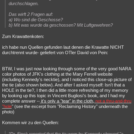
durchschlagen.
Das wirft 2 Fragen auf:
a) Wo sind die Geschosse?
b) Mit was wurde da geschossen? Mit Luftgewehren?
Zum Krawattenkoten:
ich habe nun Quellen gefunden laut denen die Krawatte NICHT
durchtrennt wurde- geliefert von OTler David von Pein:
BTW, I was just now looking through some of the very good NARA
color photos of JFK's clothing at the Mary Ferrell website
(including Kennedy's necktie), and I noticed this close-up picture of
the tie (also shown below). And after I asked myself: Isn't that a
HOLE in the tie?, I then did a little more refreshing of my memory
by looking up this topic in Vincent Bugliosi's book, and I had my
complete answer --
it's only a "tear" in the cloth,
not a thru-and-thru
"hole
" (see the excerpt from "Reclaiming History" underneath the
photo)
Kommen wir zu den Quellen:
“Dr. Finck reported that the tie worn by Kennedy showed "a