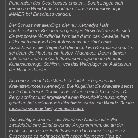
Penetration des Geschosses entsteht. Somit zeigen sich
temporäre Wundhöhlen und damit auch Kontusionsringe
IMMER bei Einschusswunden.
Der Schuss hat allerdings hier nur Kennedys Hals
durchschlagen. Bei einer so geringen Gewebstiefe zieht sich
die temporäre Wundhöhle komplett durch das Gewebe. Nun
bildet sich aufgrund des Aufreissens der Haut beim
Ausschuss in der Regel dort dennoch kein Kontusionsring. Es
sei denn, die Haut hat ein festes Widerlager. Dann nämlich
entstehen auch bei Austrittswunden sogenannte Pseudo-
Kontusionsringe. Schlicht, weil das Widerlager ein Aufreissen
der Haut verhindert.
And guess what? Die Wunde befindet sich genau am
Krawattenknoten Kennedys. Die Kugel hat die Krawatte selbst
noch durchtrennt. Damit ist die Wahrscheinlichkeit, dass Dr.
Perry schlicht und ergreifend einen Pseudo-Kontusionsring
gesehen hat und dadruch fälschlicherweise die Wunde für eine
Einschusswunde hielt, ziemlich hoch.
Viel wichtiger aber ist - die Wunde im Nacken ist völlig
zweifelsfrei eine Eintrittswunde. Angenommen, die an der
Kehle sei auch eine Eintrittswunde, dann müssten gleich 2
Geschosse es nicht geschafft haben Kennedys Hals zu