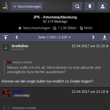
Verschwörungen
Bereiche
JFK - Attentataufdeckung
32.174 Beiträge
Echtzeit
Diskussionen
Blogs
Videos
Statistiken
Verschwörungen
7.136 Bilder
Mehr
Chat
Wiki
Neuigkeiten
2
Seite
1.010
/ 1.625
meine Rubriken
bredulino
22.04.2017 um 21:15
Menschen
Wissenschaft
Politik
Mystery
Kriminalfälle
versteckt
Spiritualität
Verschwörungen
Technologie
Ufologie
Aniara schrieb:
Natur
Umfragen
Unterhaltung
Warum sollte ich mir als Verschwörer so eine absurde und
unmögliche Geschichte ausdenken?
weitere Rubriken
Können wir die single bullet nun endlich zu Grabe tragen?
Philosophie
Träume
Orte
Esoterik
Literatur
Astronomie
Helpdesk
Gruppen
Gaming
Filme
Aniara
22.04.2017 um 21:18
beschäftigt
Musik
Clash
Verbesserungen
Allmystery
English
Übersichten
bredulino schrieb: