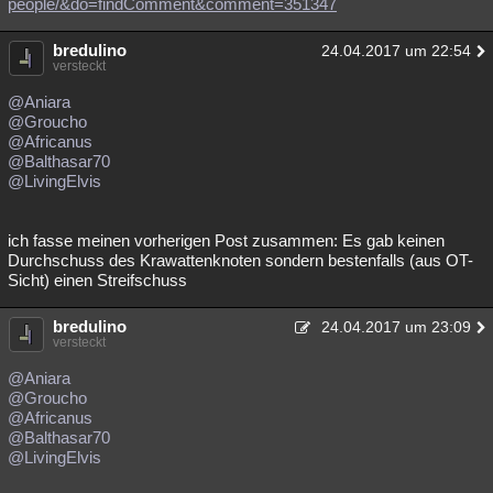
people/&do=findComment&comment=351347
bredulino
24.04.2017 um 22:54
versteckt
@Aniara
@Groucho
@Africanus
@Balthasar70
@LivingElvis
ich fasse meinen vorherigen Post zusammen: Es gab keinen
Durchschuss des Krawattenknoten sondern bestenfalls (aus OT-
Sicht) einen Streifschuss
bredulino
24.04.2017 um 23:09
versteckt
@Aniara
@Groucho
@Africanus
@Balthasar70
@LivingElvis