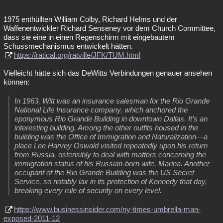
1975 enthüllten William Colby, Richard Helms und der
Waffenentwickler Richard Senseney vor dem Church Committee,
dass sie eine in einen Regenschirm mit eingebautem
Schussmechanismus entwickelt hätten.
https://ratical.org/ratville/JFK/TUM.html
Vielleicht hätte sich das DeWitts Verbindungen genauer ansehen
können:
In 1963, Witt was an insurance salesman for the Rio Grande
National Life Insurance company, which anchored the
eponymous Rio Grande Building in downtown Dallas. It’s an
interesting building. Among the other outfits housed in the
building was the Office of Immigration and Naturalization—a
place Lee Harvey Oswald visited repeatedly upon his return
from Russia, ostensibly to deal with matters concerning the
immigration status of his Russian-born wife, Marina. Another
occupant of the Rio Grande Building was the US Secret
Service, so notably lax in its protection of Kennedy that day,
breaking every rule of security on every level.
https://www.businessinsider.com/ny-times-umbrella-man-
exposed-2011-12