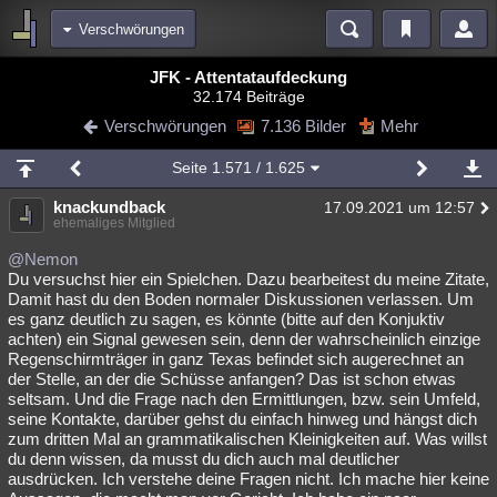
Verschwörungen
Bereiche
JFK - Attentataufdeckung
32.174 Beiträge
Echtzeit
Diskussionen
Blogs
Videos
Statistiken
Verschwörungen
7.136 Bilder
Mehr
Chat
Wiki
Neuigkeiten
Seite
1.571
/ 1.625
meine Rubriken
knackundback
17.09.2021 um 12:57
Menschen
Wissenschaft
Politik
Mystery
Kriminalfälle
ehemaliges Mitglied
Spiritualität
Verschwörungen
Technologie
Ufologie
@Nemon
Du versuchst hier ein Spielchen. Dazu bearbeitest du meine Zitate,
Damit hast du den Boden normaler Diskussionen verlassen. Um
Natur
Umfragen
Unterhaltung
es ganz deutlich zu sagen, es könnte (bitte auf den Konjuktiv
weitere Rubriken
achten) ein Signal gewesen sein, denn der wahrscheinlich einzige
Regenschirmträger in ganz Texas befindet sich augerechnet an
Philosophie
Träume
Orte
Esoterik
Literatur
der Stelle, an der die Schüsse anfangen? Das ist schon etwas
seltsam. Und die Frage nach den Ermittlungen, bzw. sein Umfeld,
Astronomie
Helpdesk
Gruppen
Gaming
Filme
seine Kontakte, darüber gehst du einfach hinweg und hängst dich
zum dritten Mal an grammatikalischen Kleinigkeiten auf. Was willst
Musik
Clash
Verbesserungen
Allmystery
English
du denn wissen, da musst du dich auch mal deutlicher
ausdrücken. Ich verstehe deine Fragen nicht. Ich mache hier keine
Übersichten