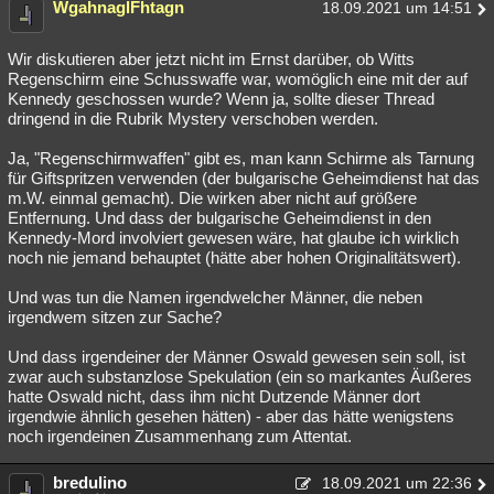
WgahnaglFhtagn
18.09.2021 um 14:51
Wir diskutieren aber jetzt nicht im Ernst darüber, ob Witts
Regenschirm eine Schusswaffe war, womöglich eine mit der auf
Kennedy geschossen wurde? Wenn ja, sollte dieser Thread
dringend in die Rubrik Mystery verschoben werden.
Ja, "Regenschirmwaffen" gibt es, man kann Schirme als Tarnung
für Giftspritzen verwenden (der bulgarische Geheimdienst hat das
m.W. einmal gemacht). Die wirken aber nicht auf größere
Entfernung. Und dass der bulgarische Geheimdienst in den
Kennedy-Mord involviert gewesen wäre, hat glaube ich wirklich
noch nie jemand behauptet (hätte aber hohen Originalitätswert).
Und was tun die Namen irgendwelcher Männer, die neben
irgendwem sitzen zur Sache?
Und dass irgendeiner der Männer Oswald gewesen sein soll, ist
zwar auch substanzlose Spekulation (ein so markantes Äußeres
hatte Oswald nicht, dass ihm nicht Dutzende Männer dort
irgendwie ähnlich gesehen hätten) - aber das hätte wenigstens
noch irgendeinen Zusammenhang zum Attentat.
bredulino
18.09.2021 um 22:36