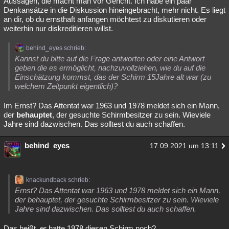
Aussagen, die macht man vor Gericht. Ich habe ein paar
Denkansätze in die Diskussion hineingebracht, mehr nicht. Es liegt
Besucht
Teilgenommen
Alle
Neue
Geschlossen
an dir, ob du ernsthaft anfangen möchtest zu diskutieren oder
weiterhin nur diskreditieren willst.
Lesenswert
Schlüsselwörter
behind_eyes schrieb:
Kannst du bitte auf die Frage antworten oder eine Antwort
geben die es ermöglicht, nachzuvollziehen, wie du auf die
Einschätzung kommst, das der Schirm 15Jahre alt war (zu
welchem Zeitpunkt eigentlich)?
Im Ernst? Das Attentat war 1963 und 1978 meldet sich ein Mann,
der
behauptet
, der gesuchte Schirmbesitzer zu sein. Wieviele
Jahre sind dazwischen. Das solltest du auch schaffen.
behind_eyes
17.09.2021 um 13:11
knackundback schrieb:
Ernst? Das Attentat war 1963 und 1978 meldet sich ein Mann,
der behauptet, der gesuchte Schirmbesitzer zu sein. Wieviele
Jahre sind dazwischen. Das solltest du auch schaffen.
Das heißt, er hatte 1978 diesen Schirm noch?