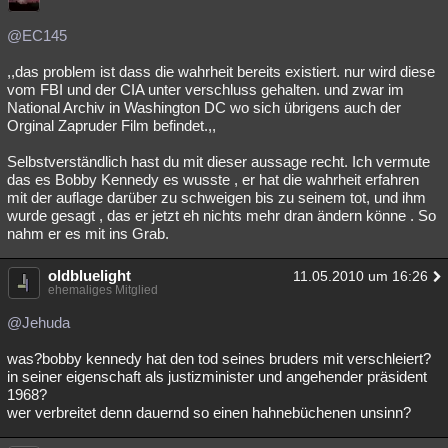
Besucht
Teilgenommen
Alle
Neue
Geschlossen
@EC145
Lesenswert
Schlüsselwörter
,,das problem ist dass die wahrheit bereits existiert. nur wird diese
vom FBI und der CIA unter verschluss gehalten. und zwar im
National Archiv in Washington DC wo sich übrigens auch der
Orginal Zapruder Film befindet.,,
Selbstverständlich hast du mit dieser aussage recht. Ich vermute
das es Bobby Kennedy es wusste , er hat die wahrheit erfahren
mit der auflage darüber zu schweigen bis zu seinem tot, und ihm
wurde gesagt , das er jetzt eh nichts mehr dran ändern könne . So
nahm er es mit ins Grab.
oldbluelight
11.05.2010 um 16:26
ehemaliges Mitglied
@Jehuda
was?bobby kennedy hat den tod seines bruders mit verschleiert?
in seiner eigenschaft als justizminister und angehender präsident
1968?
wer verbreitet denn dauernd so einen hahnebüchenen unsinn?