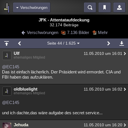
Verschwörungen
Bereiche
JFK - Attentataufdeckung
32.174 Beiträge
Echtzeit
Diskussionen
Blogs
Videos
Statistiken
Verschwörungen
7.136 Bilder
Mehr
Chat
Wiki
Neuigkeiten
2
Seite
44
/ 1.625
meine Rubriken
Ulf
11.05.2010 um 16:01
Menschen
Wissenschaft
Politik
Mystery
Kriminalfälle
ehemaliges Mitglied
Spiritualität
Verschwörungen
Technologie
Ufologie
@EC145
Das ist einfach lächerlich. Der Präsident wird ermordet. CIA und
FBI haben das aufzuklären.
Natur
Umfragen
Unterhaltung
weitere Rubriken
oldbluelight
11.05.2010 um 16:02
ehemaliges Mitglied
Philosophie
Träume
Orte
Esoterik
Literatur
@EC145
Astronomie
Helpdesk
Gruppen
Gaming
Filme
und ich dachte,das wäre aufgabe des secret service...
Musik
Clash
Verbesserungen
Allmystery
English
Jehuda
11.05.2010 um 16:20
Übersichten