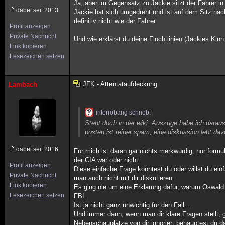
Ja, aber im Gegensatz zu Jackie sitzt der Fahrer in 
dabei seit 2013
Jackie hat sich umgedreht und ist auf dem Sitz nach
definitiv nicht wie der Fahrer.
Profil anzeigen
Private Nachricht
Und wie erklärst du deine Fluchtlinien (Jackies Ki
Link kopieren
Lesezeichen setzen
JFK - Attentataufdeckung
Lambach
interrobang schrieb:
Steht doch in der wiki. Auszüge habe ich darau
posten ist reiner spam, eine diskussion lebt d
dabei seit 2016
Für mich ist daran gar nichts merkwürdig, nur formu
der CIA war oder nicht.
Profil anzeigen
Diese einfache Frage konntest du oder willst du ei
Private Nachricht
man auch nicht mit dir diskutieren.
Link kopieren
Es ging nie um eine Erklärung dafür, warum Oswald
Lesezeichen setzen
FBI.
Ist ja nicht ganz unwichtig für den Fall ...
Und immer dann, wenn man dir klare Fragen stellt, 
Nebenschauplätze von dir ignoriert behauptest du da