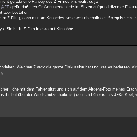
nicht gerade eine Fanboy des Z-Filmes bin, weißt du ja.
n
@FF
greift: daß sich Größenunterschiede im Sitzen aufgrund diverser Fakto
bt aber bestehen.
im Z-Film), dann müsste Kennedys Nase weit oberhalb des Spiegels sein. Ist 
s: Sie ist lt. Z-Film in etwa auf Kinnhöhe.
schrieben. Welchen Zweck die ganze Diskussion hat und was es bedeuten wür
ng.
eicher Höhe mit dem Fahrer sitzt und sich auf dem Altgens-Foto meines Erach
das ihr Hut über der Windschutzscheibe ist) deutlich höher ist als JFKs Kopf