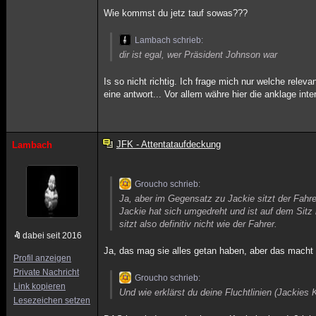
Wie kommst du jetz tauf sowas???
Lambach schrieb:
dir ist egal, wer Präsident Johnson war
Is so nicht richtig. Ich frage mich nur welche relev
eine antwort... Vor allem währe hier die anklage inte
JFK - Attentataufdeckung
Lambach
Groucho schrieb:
Ja, aber im Gegensatz zu Jackie sitzt der Fahrer
Jackie hat sich umgedreht und ist auf dem Sitz 
sitzt also definitiv nicht wie der Fahrer.
dabei seit 2016
Ja, das mag sie alles getan haben, aber das macht 
Profil anzeigen
Private Nachricht
Groucho schrieb:
Link kopieren
Und wie erklärst du deine Fluchtlinien (Jackies
Lesezeichen setzen