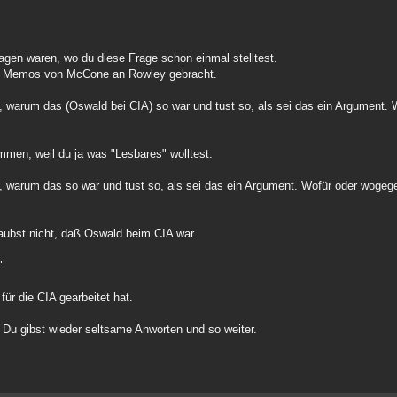
agen waren, wo du diese Frage schon einmal stelltest.
es Memos von McCone an Rowley gebracht.
n, warum das (Oswald bei CIA) so war und tust so, als sei das ein Argument.
men, weil du ja was "Lesbares" wolltest.
n, warum das so war und tust so, als sei das ein Argument. Wofür oder wogeg
glaubst nicht, daß Oswald beim CIA war.
"
ür die CIA gearbeitet hat.
. Du gibst wieder seltsame Anworten und so weiter.
.