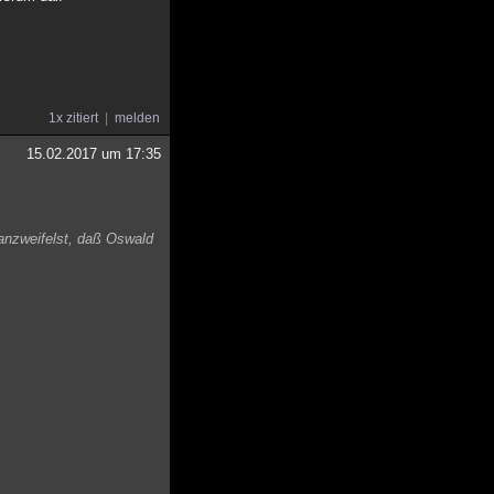
1x zitiert
melden
15.02.2017 um 17:35
 anzweifelst, daß Oswald