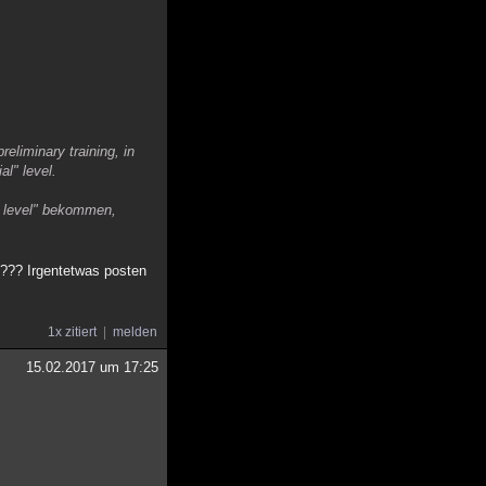
eliminary training, in
al" level.
l" level" bekommen,
g??? Irgentetwas posten
1x zitiert
melden
15.02.2017 um 17:25