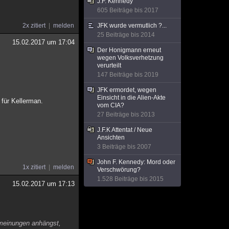
J.F. Kennedy
605 Beiträge bis 2017
2x zitiert
melden
JFK wurde vermutlich ?...
25 Beiträge bis 2014
15.02.2017 um 17:04
Der Honigmann erneut
wegen Volksverhetzung
verurteilt
147 Beiträge bis 2019
JFK ermordet, wegen
Einsicht in die Alien-Akte
 für Kellerman.
vom CIA?
27 Beiträge bis 2013
J.F.K Attentat / Neue
Ansichten
3 Beiträge bis 2007
John F. Kennedy: Mord oder
1x zitiert
melden
Verschwörung?
1.528 Beiträge bis 2015
15.02.2017 um 17:13
gsmeinungen anhängst,