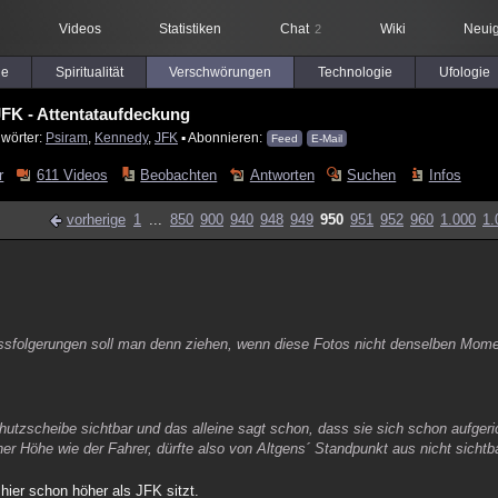
Videos
Statistiken
Chat
Wiki
Neuig
2
le
Spiritualität
Verschwörungen
Technologie
Ufologie
FK - Attentataufdeckung
lwörter:
Psiram
,
Kennedy
,
JFK
▪ Abonnieren:
Feed
E-Mail
r
611 Videos
Beobachten
Antworten
Suchen
Infos
vorherige
1
...
850
900
940
948
949
950
951
952
960
1.000
1.
ssfolgerungen soll man denn ziehen, wenn diese Fotos nicht denselben Mome
chutzscheibe sichtbar und das alleine sagt schon, dass sie sich schon aufge
her Höhe wie der Fahrer, dürfte also von Altgens´ Standpunkt aus nicht sichtba
hier schon höher als JFK sitzt.