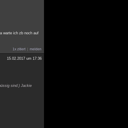
Da warte ich zb noch auf
1x zitiert
melden
15.02.2017 um 17:36
üssig sind.) Jackie