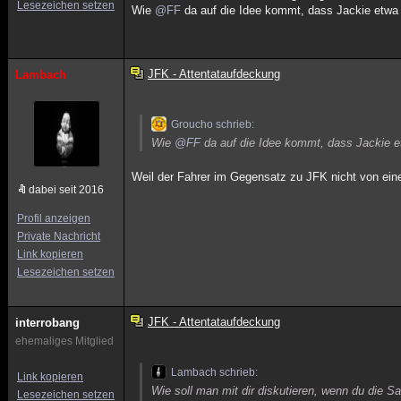
Lesezeichen setzen
Wie
@FF
da auf die Idee kommt, dass Jackie etwa au
JFK - Attentataufdeckung
Lambach
Groucho schrieb:
Wie
@FF
da auf die Idee kommt, dass Jackie etw
Weil der Fahrer im Gegensatz zu JFK nicht von eine
dabei seit 2016
Profil anzeigen
Private Nachricht
Link kopieren
Lesezeichen setzen
JFK - Attentataufdeckung
interrobang
ehemaliges Mitglied
Lambach schrieb:
Link kopieren
Wie soll man mit dir diskutieren, wenn du die S
Lesezeichen setzen