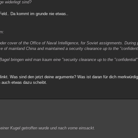
ge widerlegt sind?
Feld.. Da kommt im grunde nie etwas..
um:
 cover of the Office of Naval Intelligence, for Soviet assignments. During pr
e of mainland China and maintained a security clearance up to the "confidenti
 Bagel bringen wird man kaum eine "security clearance up to the "confidentia
rlinkt. Was sind den jetzt deine argumente? Was ist daran für dich merkwürdi
n auch etwas dazu scheibt.
einer Kugel getroffen wurde und nach vorne einsackt.