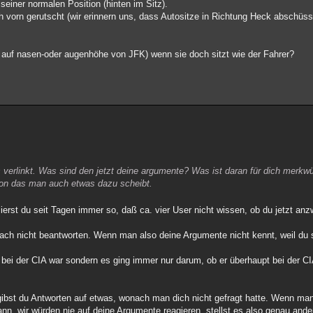
seiner normalen Position (hinten im Sitz).
 vorn gerutscht (wir erinnern uns, dass Autositze in Richtung Heck abschüssig
nn auf nasen-oder augenhöhe von JFK) wenn sie doch sitzt wie der Fahrer?
s verlinkt. Was sind den jetzt deine argumente? Was ist daran für dich merkw
avon das man auch etwas dazu scheibt.
lierst du seit Tagen immer so, daß ca. vier User nicht wissen, ob du jetzt anz
nfach nicht beantworten. Wenn man also deine Argumente nicht kennt, weil du 
 bei der CIA war sondern es ging immer nur darum, ob er überhaupt bei der C
gibst du Antworten auf etwas, wonach man dich nicht gefragt hatte. Wenn ma
nn, wir würden nie auf deine Argumente reagieren, stellst es also genau ande