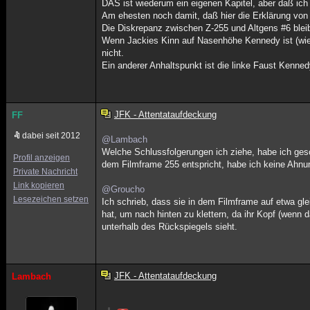
DAS ist wiederum ein eigenen Kapitel, aber daß ich 
Am ehesten noch damit, daß hier die Erklärung vo
Die Diskrepanz zwischen Z-255 und Altgens #6 blei
Wenn Jackies Kinn auf Nasenhöhe Kennedy ist (wie 
nicht.
Ein anderer Anhaltspunkt ist die linke Faust Kennedy
JFK - Attentataufdeckung
FF
dabei seit 2012
@Lambach
Welche Schlussfolgerungen ich ziehe, habe ich ge
Profil anzeigen
dem Filmframe 255 entspricht, habe ich keine Ahnu
Private Nachricht
Link kopieren
@Groucho
Lesezeichen setzen
Ich schrieb, dass sie in dem Filmframe auf etwa gl
hat, um nach hinten zu klettern, da ihr Kopf (wenn 
unterhalb des Rückspiegels sieht.
JFK - Attentataufdeckung
Lambach