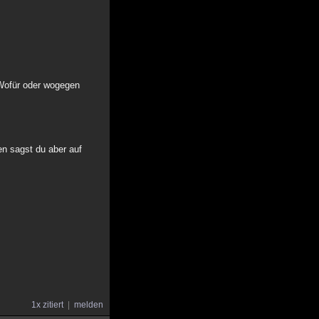
 Wofür oder wogegen
en sagst du aber auf
1x zitiert
melden