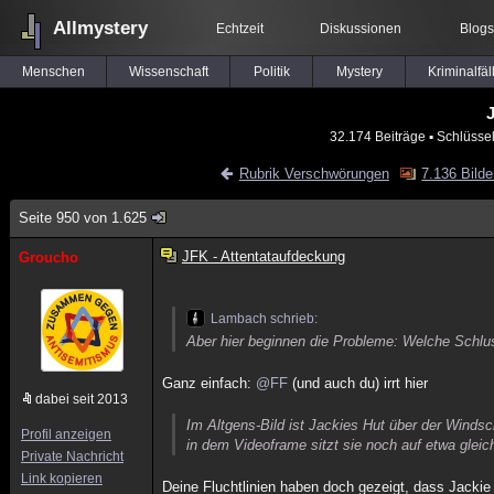
Allmystery
Echtzeit
Diskussionen
Blogs
Menschen
Wissenschaft
Politik
Mystery
Kriminalfäl
J
32.174 Beiträge
▪ Schlüsse
Rubrik Verschwörungen
7.136 Bilde
Seite 950 von 1.625
JFK - Attentataufdeckung
Groucho
Lambach schrieb:
Aber hier beginnen die Probleme: Welche Schlu
Ganz einfach:
@FF
(und auch du) irrt hier
dabei seit 2013
Im Altgens-Bild ist Jackies Hut über der Winds
Profil anzeigen
in dem Videoframe sitzt sie noch auf etwa gleic
Private Nachricht
Link kopieren
Deine Fluchtlinien haben doch gezeigt, dass Jackie 