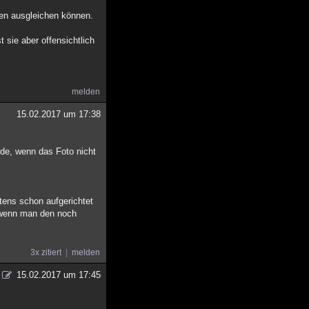
ren ausgleichen können.
sie aber offensichtlich
melden
15.02.2017 um 17:38
de, wenn das Foto nicht
tens schon aufgerichtet
, wenn man den noch
3x zitiert
melden
15.02.2017 um 17:45