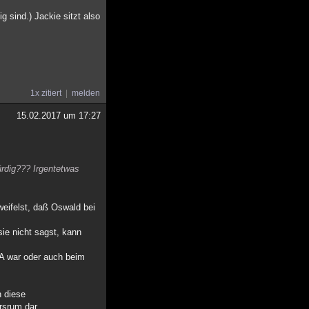
 sind.) Jackie sitzt also
1x zitiert
melden
15.02.2017 um 17:27
ürdig??? Irgentetwas
weifelst, daß Oswald bei
sie nicht sagst, kann
IA war oder auch beim
n diese
rsrum dar.