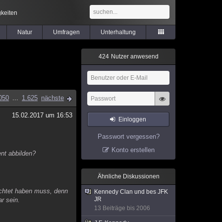
keiten
Natur
Umfragen
Unterhaltung
4
2
4
Nutzer anwesend
050
...
1.625
nächste
15.02.2017 um 16:53
Einloggen
Passwort vergessen?
Konto erstellen
nt abbilden?
Ähnliche Diskussionen
richtet haben muss, denn
Kennedy Clan und bes JFK
JR
r sein.
13 Beiträge bis 2006