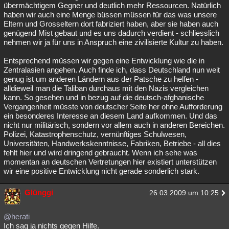
übermächtigem Gegner und deutlich mehr Ressourcen. Natürlich
haben wir auch eine Menge büssen müssen für das was unsere
Eltern und Grosseltern dort fabriziert haben, aber sie haben auch
genügend Mist gebaut und es uns dadurch verdient - schliesslich
nehmen wir ja für uns in Anspruch eine zivilisierte Kultur zu haben.
Entsprechend müssen wir gegen eine Entwicklung wie die in
Zentralasien angehen. Auch finde ich, dass Deutschland nun weit
genug ist um anderen Ländern aus der Patsche zu helfen -
alldieweil man die Taliban durchaus mit den Nazis vergleichen
kann. So gesehen und in bezug auf die deutsch-afghanische
Vergangenheit müsste von deutscher Seite her ohne Aufforderung
ein besonderes Interesse an diesem Land aufkommen. Und das
nicht nur militärisch, sondern vor allem auch in anderen Bereichen.
Polizei, Katastrophenschutz, vernünftiges Schulwesen,
Universitäten, Handwerkskenntnisse, Fabriken, Betriebe - all dies
fehlt hier und wird dringend gebraucht. Wenn ich sehe was
momentan an deutschen Vertretungen hier existiert unterstützen
wir eine positive Entwicklung nicht gerade sonderlich stark.
Glünggi
26.03.2009 um 10:25
@herati
Ich sag ja nichts gegen Hilfe.