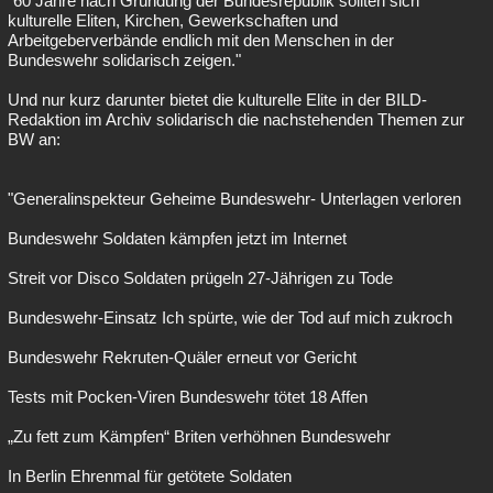
"60 Jahre nach Gründung der Bundesrepublik sollten sich
kulturelle Eliten, Kirchen, Gewerkschaften und
Besucht
Teilgenommen
Alle
Neue
Geschlossen
Arbeitgeberverbände endlich mit den Menschen in der
Bundeswehr solidarisch zeigen."
Lesenswert
Schlüsselwörter
Und nur kurz darunter bietet die kulturelle Elite in der BILD-
Redaktion im Archiv solidarisch die nachstehenden Themen zur
BW an:
"Generalinspekteur Geheime Bundeswehr- Unterlagen verloren
Bundeswehr Soldaten kämpfen jetzt im Internet
Streit vor Disco Soldaten prügeln 27-Jährigen zu Tode
Bundeswehr-Einsatz Ich spürte, wie der Tod auf mich zukroch
Bundeswehr Rekruten-Quäler erneut vor Gericht
Tests mit Pocken-Viren Bundeswehr tötet 18 Affen
„Zu fett zum Kämpfen“ Briten verhöhnen Bundeswehr
In Berlin Ehrenmal für getötete Soldaten