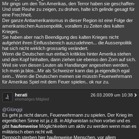
Mir gings um den Ton Amerikas, den Terror haben sie geschaffen-
Und statt Reuhe zu zeigen, zu drohen, halte ich gelinde gesagt für
eine Frechheit.
Der ganze Antiamerikanismus in dieser Region ist eine Folge der
amerikanischen Aussenpolitik, vorallem zu Zeiten des kalten
Krieges.
Sie haben aber nach Beendigung des kalten Krieges nicht
aufgehört ihren Einflussbereich auszudehnen... die Aussenpolitik
hat sich nicht wirklich grossartig verändert.
Wenn die Deutschen nun einfach kritiklos hinter Amerika stehen
und den Kopf hinhalten, dann ziehen sie ebenso den Zorn auf sich.
Weil sie von diesen Leuten als Handlanger angesehen werden.
Ich mein ja blos...Mir als Schweizer kann das ja eigendlich egal
sein... Wenn die Deutschen meinen sie müsstn Feuerwehrmann
für Amerikas Spiel mit dem Feuer spielen.. ok nur zu.
herati
26.03.2009 um 10:38
ehemaliges Mitglied
@Glünggi
Es geht ja nicht darum, Feuerwehrmann zu spielen. Der Krieg im
eigentlichen Sinne ist ja z.B. in Afghanistan schon vorbei und es
gibt
haufenweise
Möglichkeiten um aktiv zu werden wenn man es
militärisch eben nicht will.
Dennoch sterben hier haufenweise Menschen, vor allem