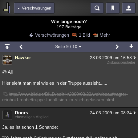
Verschwörungen
Bereiche
Wie lange noch?
197 Beiträge
Echtzeit
Diskussionen
Blogs
Videos
Statistiken
Verschwörungen
1 Bild
Mehr
Chat
Wiki
Neuigkeiten
Seite
9
/ 10
meine Rubriken
Hawker
23.03.2009 um 16:58
Menschen
Wissenschaft
Politik
Mystery
Kriminalfälle
Diskussionsleiter
Spiritualität
Verschwörungen
Technologie
Ufologie
@ All
Hier sieht man mal wie es in der Truppe aussieht......
Natur
Umfragen
Unterhaltung
weitere Rubriken
http://www.bild.de/BILD/politik/2009/03/23/wehrbeauftragter-
reinhold-robbe/truppe-fuehlt-sich-im-stich-gelassen.html
Philosophie
Träume
Orte
Esoterik
Literatur
Doors
24.03.2009 um 08:34
Astronomie
Helpdesk
Gruppen
Gaming
Filme
ehemaliges Mitglied
Musik
Clash
Verbesserungen
Allmystery
English
Ja, es ist schon 1 Schande:
Übersichten