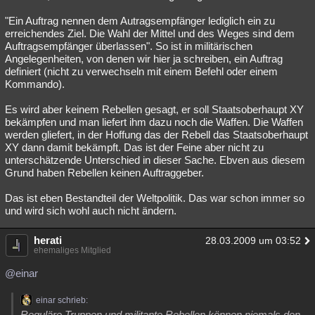
"Ein Auftrag nennen dem Autragsempfänger lediglich ein zu
erreichendes Ziel. Die Wahl der Mittel und des Weges sind dem
Auftragsempfänger überlassen". So ist in militärischen
Angelegenheiten, von denen wir hier ja schreiben, ein Auftrag
definiert (nicht zu verwechseln mit einem Befehl oder einem
Kommando).
Es wird aber keinem Rebellen gesagt, er soll Staatsoberhaupt XY
bekämpfen und man liefert ihm dazu noch die Waffen. Die Waffen
werden gliefert, in der Hoffung das der Rebell das Staatsoberhaupt
XY dann damit bekämpft. Das ist der Feine aber nicht zu
unterschätzende Unterschied in dieser Sache. Ebven aus diesem
Grund haben Rebellen keinen Auftraggeber.
Das ist eben Bestandteil der Weltpolitik. Das war schon immer so
und wird sich wohl auch nicht ändern.
herati
28.03.2009 um 03:52
ehemaliges Mitglied
@einar
einar schrieb:
Reguläre Truppen und militante Rebellen können niemals den