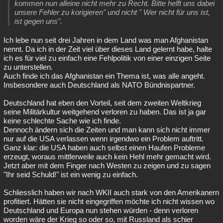
kommen nun alleine nicht mehr zu Recht. Bitte helft uns dabei
unsere Fehler zu korigieren" und nicht " Wer nicht für uns ist,
ist gegen uns".
Ich lebe nun seit drei Jahren in dem Land was man Afghanistan
nennt. Da ich in der Zeit viel über dieses Land gelernt habe, halte
ich es für viel zu einfach eine Fehlpolitik von einer einzigen Seite
zu unterstellen.
Auch finde ich das Afghanistan ein Thema ist, was alle angeht.
Insbesondere auch Deutschland als NATO Bündnispartner.
Deutschland hat eben den Vorteil, seit dem zweiten Weltkrieg
seine Militärkultur weitgehend verloren zu haben. Das ist ja gar
keine schlechte Sache wie ich finde.
Dennoch ändern sich die Zeiten und man kann sich nicht immer
nur auf die USA verlassen wenn irgendwo ein Problem auftritt.
Ganz klar: die USA haben auch selbst einen Haufen Probleme
erzeugt, woraus mittlerweile auch kein Hehl mehr gemacht wird.
Jetzt aber mit dem Finger nach Westen zu zeigen und zu sagen
"Ihr seid Schuld!" ist ein wenig zu einfach.
Schliesslich haben wir nach WKII auch stark von den Amerikanern
profitiert. Hätten sie nicht eingegriffen möchte ich nicht wissen wo
Deutschland und Europa nun stehen würden - denn verloren
worden wäre der Krieg so oder so, mit Russland als schier