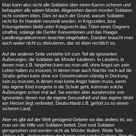
Man kann also nicht alle Soldaten über einen Kamm scheren und
behaupten alle wären Mörder. Abgesehen davon morden Soldaten
nicht sondern töten. Dies ist auch der Grund, warum Soldaten
nicht für ihr Handeln verurteilt werden. In Krigszeiten, bzw.
Krisengebieten bleibt unter Kriegsrecht das Töten eines Gegners
straffrei, solange die Genfer Konventionen und das Haager
Landkriegsabkommen beachtet eingehalten. Darüber braucht man
auch weiter nicht zu diskutieren, das ist eben rechtlich so.
Auf der anderen Seite verstehe ich zum Teil die ignoranten
Äußerungen, die Soldaten als Mörder tutulieren. In Ländern, in
denen man z.B. hingehen kann wo man will, ohne Angst um sein
Leben haben zu müssen, in denen man auch Nachts noch auf die
Straße gehen kann ohne vor Gewehrsalven ständig in Deckung
sein zu müssen, in denen man keine Angst haben muss, wenn
das eigene Kind morgens in die Schule geht, kommen solche
Äußerungen schon mal auf. Sie werden aber aunahmslos von
Ignoranten, denen nur die eigene Gesundheit und das eigene Wohl
am Herzen liegt verbreitet. Deutschland z.B. gehört zu so einem
sicheren Land.
Aber es gibt auf der Welt genügend Gebiete wo das anders ist, wo
man um die Hilfe von Soldaten bettelt. Dort sind Soldaten
gerngesehen und werden nicht als Mörder tituliert. Weite Teile
Afrikas z.B., insbesondere der Kongo sind solche Gebiete. Wer die