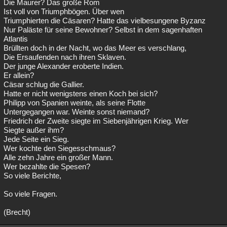
Die Maurer? Das große Rom
Ist voll von Triumphbögen. Über wen
Triumphierten die Cäsaren? Hatte das vielbesungene Byzanz
Nur Paläste für seine Bewohner? Selbst in dem sagenhaften
Atlantis
Brüllten doch in der Nacht, wo das Meer es verschlang,
Die Ersaufenden nach ihren Sklaven.
Der junge Alexander eroberte Indien.
Er allein?
Cäsar schlug die Gallier.
Hatte er nicht wenigstens einen Koch bei sich?
Philipp von Spanien weinte, als seine Flotte
Untergegangen war. Weinte sonst niemand?
Friedrich der Zweite siegte im Siebenjährigen Krieg. Wer
Siegte außer ihm?
Jede Seite ein Sieg.
Wer kochte den Siegesschmaus?
Alle zehn Jahre ein großer Mann.
Wer bezahlte die Spesen?
So viele Berichte,
So viele Fragen.
(Brecht)