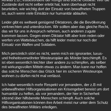
Zustände dort nicht selber erlebt hat, kann überhaupt nicht
beurteilen, wie wichtig dort der Einsatz von bewaffneten Truppen
ist, auch wenn viele Einsätze nur humanitär ablaufen.
Leider gibt es weltweit genügend Diktatoren, die die Bevölkerung
verknechten und unterdrücken. Wir sollten aber das gleiche Recht,
das wir für uns in Anspruch nehmen, auch anderen zugute
kommen lassen. Gegen einen Diktator hilft aber kein reden oder
werfen von Wattebäuchen, da hilft leider meist nur noch der
Einsatz von Waffen und Soldaten.
Mich persönlich stört es nicht, wenn mich ein ignoranter, luxus-
und freiheitsverwöhnter Westeuropäer als Mörder beschimpft. Es
ist eben wesentlich leichter über andere zu schimpfen, als selber
mit wirkungsvollen Mitteln etwas zu ändern. Man kann nur hoffen
das solche Menschen das Glück hier im sicheren Westeuropa
wohnen zu dürfen nicht mal verlässt.
Ich habe wesentlich mehr Respekt vor jemandem, der z.B mit
unbewaffneten Hilfsorganisationen ein Krisengebiet bereist um dort
humanitär zu helfen, als vor jemandem, der hier in Sicherheit
sitzend über hilfsbereite Menschen schimpft. Auch solche
Hilfsorganisationen können ihre Arbeit meist nur unter dem Schutz
des bewaffneten Militärs erledigen.