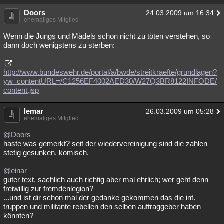
Doors
24.03.2009 um 16:34
ehemaliges Mitglied
Wenn die Jungs und Mädels schon nicht zu töten verstehen, so
dann doch wenigstens zu sterben:
http://www.bundeswehr.de/portal/a/bwde/streitkraefte/grundlagen?
yw_contentURL=/C1256EF4002AED30/W27Q3BR8122INFODE/
content.jsp
lemar
26.03.2009 um 05:28
ehemaliges Mitglied
@Doors
haste was gemerkt? seit der wiedervereinigung sind die zahlen
stetig gesunken. komisch.
@einar
guter text, sachlich auch richtig aber mal ehrlich; wer geht denn
freiwillig zur fremdenlegion?
...und ist dir schon mal der gedanke gekommen das die int.
truppen und militante rebellen den selben auftraggeber haben
könnten?