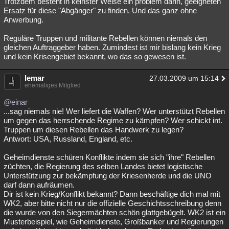
Trotzdem besteht in keinster Weise ein problem darin, geeigneten
Ersatz für diese "Abgänger" zu finden. Und das ganz ohne
Anwerbung.
Reguläre Truppen und militante Rebellen können niemals den
gleichen Auftraggeber haben. Zumindest ist mir bislang kein Krieg
und kein Krisengebiet bekannt, wo das so gewesen ist.
lemar
27.03.2009 um 15:14
ehemaliges Mitglied
@einar
...sag niemals nie! Wer liefert die Waffen? Wer unterstützt Rebellen
um gegen das herrschende Regime zu kämpfen? Wer schickt int.
Truppen um diesen Rebellen das Handwerk zu legen?
Antwort: USA, Russland, England, etc.
Geheimdienste schüren Konflikte indem sie sich "ihre" Rebellen
züchten, die Regierung des selben Landes bietet logistische
Unterstützung zur bekämpfung der Kriesenherde und die UNO
darf dann aufräumen.
Dir ist kein Krieg/Konflikt bekannt? Dann beschäftige dich mal mit
WK2, aber bitte nicht nur die offizielle Geschichtsschreibung denn
die wurde von den Siegermächten schön glattgebügelt. WK2 ist ein
Musterbeispiel, wie Geheimdienste, Großbanker und Regierungen