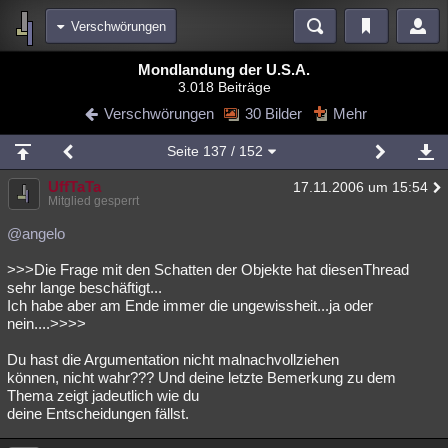
Verschwörungen
Bereiche
Mondlandung der U.S.A.
3.018 Beiträge
Echtzeit
Diskussionen
Blogs
Videos
Statistiken
Verschwörungen
30 Bilder
Mehr
Chat
Wiki
Neuigkeiten
Seite
137
/ 152
meine Rubriken
UffTaTa
17.11.2006 um 15:54
Menschen
Wissenschaft
Politik
Mystery
Kriminalfälle
Mitglied gesperrt
Spiritualität
Verschwörungen
Technologie
Ufologie
@angelo
>>>Die Frage mit den Schatten der Objekte hat diesenThread
Natur
Umfragen
Unterhaltung
sehr lange beschäftigt...
weitere Rubriken
Ich habe aber am Ende immer die ungewissheit...ja oder
nein....>>>>
Philosophie
Träume
Orte
Esoterik
Literatur
Du hast die Argumentation nicht malnachvollziehen
Astronomie
Helpdesk
Gruppen
Gaming
Filme
können, nicht wahr??? Und deine letzte Bemerkung zu dem
Thema zeigt jadeutlich wie du
Musik
Clash
Verbesserungen
Allmystery
English
deine Entscheidungen fällst.
Übersichten