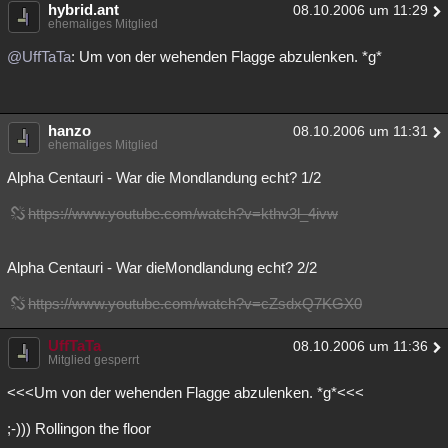
hybrid.ant
08.10.2006 um 11:29
ehemaliges Mitglied
@UffTaTa
: Um von der wehenden Flagge abzulenken. *g*
hanzo
08.10.2006 um 11:31
ehemaliges Mitglied
Alpha Centauri - War die Mondlandung echt? 1/2
https://www.youtube.com/watch?v=kthv3l_4ivw
Alpha Centauri - War dieMondlandung echt? 2/2
https://www.youtube.com/watch?v=cZsdxQ7KGX0
UffTaTa
08.10.2006 um 11:36
Mitglied gesperrt
<<<Um von der wehenden Flagge abzulenken. *g*<<<
;-))) Rollingon the floor