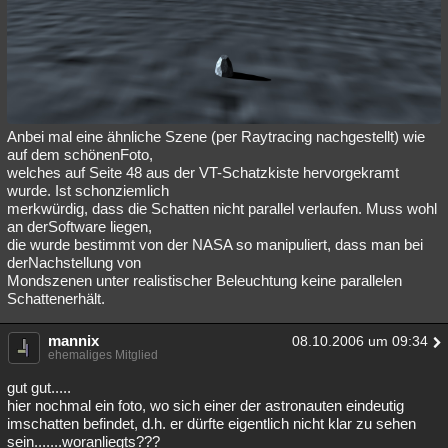
Besucht
Teilgenommen
Alle
Neue
Geschlossen
Lesenswert
Schlüsselwörter
Anbei mal eine ähnliche Szene (per Raytracing nachgestellt) wie
auf dem schönenFoto,
welches auf Seite 48 aus der VT-Schatzkiste hervorgekramt
wurde. Ist schonziemlich
merkwürdig, dass die Schatten nicht parallel verlaufen. Muss wohl
an derSoftware liegen,
die wurde bestimmt von der NASA so manipuliert, dass man bei
derNachstellung von
Mondszenen unter realistischer Beleuchtung keine parallelen
Schattenerhält.
mannix
08.10.2006 um 09:34
ehemaliges Mitglied
gut gut.....
hier nochmal ein foto, wo sich einer der astronauten eindeutig
imschatten befindet, d.h. er dürfte eigentlich nicht klar zu sehen
sein.......woranliegts???