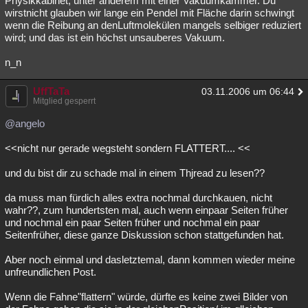
Physikkabinet, unter anderem mit einer Vakuumkammer. Du
wirstnicht glauben wir lange ein Pendel mit Fläche darin schwingt
wenn die Reibung an denLuftmolekülen mangels selbiger reduziert
wird; und das ist ein höchst unsauberes Vakuum.
n_n
UffTaTa
03.11.2006 um 06:44
Mitglied gesperrt
@angelo
<<nicht nur gerade wegsteht sondern FLATTERT.... <<
und du bist dir zu schade mal in einem Thjread zu lesen??
da muss man fürdich alles extra nochmal durchkauen, nicht
wahr??, zum hundertsten mal, auch wenn einpaar Seiten früher
und nochmal ein paar Seiten früher und nochmal ein paar
Seitenfrüher, diese ganze Diskussion schon stattgefunden hat.
Aber noch einmal und dasletztemal, dann kommen wieder meine
unfreundlichen Post.
Wenn die Fahne"flattern" würde, dürfte es keine zwei Bilder von