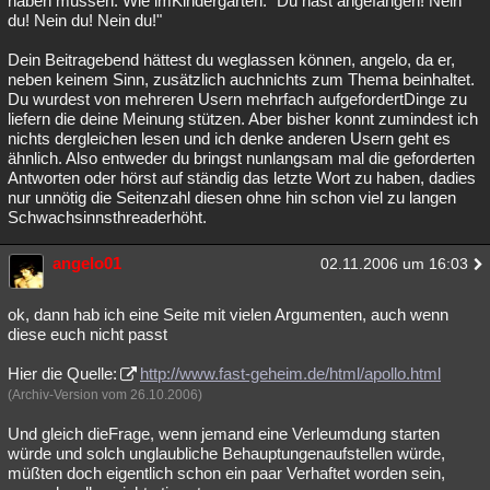
haben müssen. Wie imKindergarten: "Du hast angefangen! Nein
du! Nein du! Nein du!"
Besucht
Teilgenommen
Alle
Neue
Geschlossen
Dein Beitragebend hättest du weglassen können, angelo, da er,
Lesenswert
Schlüsselwörter
neben keinem Sinn, zusätzlich auchnichts zum Thema beinhaltet.
Du wurdest von mehreren Usern mehrfach aufgefordertDinge zu
liefern die deine Meinung stützen. Aber bisher konnt zumindest ich
nichts dergleichen lesen und ich denke anderen Usern geht es
ähnlich. Also entweder du bringst nunlangsam mal die geforderten
Antworten oder hörst auf ständig das letzte Wort zu haben, dadies
nur unnötig die Seitenzahl diesen ohne hin schon viel zu langen
Schwachsinnsthreaderhöht.
angelo01
02.11.2006 um 16:03
ok, dann hab ich eine Seite mit vielen Argumenten, auch wenn
diese euch nicht passt
Hier die Quelle:
http://www.fast-geheim.de/html/apollo.html
(Archiv-Version vom 26.10.2006)
Und gleich dieFrage, wenn jemand eine Verleumdung starten
würde und solch unglaubliche Behauptungenaufstellen würde,
müßten doch eigentlich schon ein paar Verhaftet worden sein,