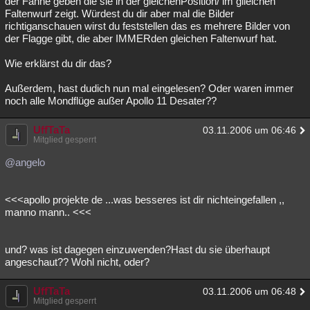
der Fahne geben die sie in der gleichenPosition/ im glleichen
Faltenwurf zeigt. Würdest du dir aber mal die Bilder
richtiganschauen wirst du feststellen das es mehrere Bilder von
der Flagge gibt, die aber IMMERden gleichen Faltenwurf hat.
Wie erklärst du dir das?
Außerdem, hast dudich nun mal eingelesen? Oder waren immer
noch alle Mondflüge außer Apollo 11 Desater??
UffTaTa
03.11.2006 um 06:46
Mitglied gesperrt
@angelo
<<<apollo projekte de ...was besseres ist dir nichteingefallen ,,
manno mann.. <<<
und? was ist dagegen einzuwenden?Hast du sie überhaupt
angeschaut?? Wohl nicht, oder?
UffTaTa
03.11.2006 um 06:48
Mitglied gesperrt