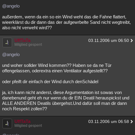
@angelo
außerdem, wenn da ein so ein Wind weht das die Fahne flattert,
wieerklärst du dir dann das der aufgewrbelte Sand nicht wegtreibt,
also nicht verweht wird??
UffTaTa
03.11.2006 um 06:50
Mitglied gesperrt
@angelo
und woher sollder Wind kommen?? Haben se da ne Tür
offengelassen, oderextra einen Ventilator aufgestellt??
oder pfeift dir einfach der Wind durch denSchädel
ja, ich kann nicht anderst, diese Argumentation ist sowas von
danebenund geht eh nur wenn du dir EIN Deatil herauspickst und
ALLE ANDEREN Deatils übergehst.Und dafür soll man dir dann
noch Respekt zollen??
UffTaTa
03.11.2006 um 06:58
Mitglied gesperrt