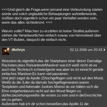
<<<Und gleich die Frage,wenn jemand eine Verleumdung starten
würde und solch unglaubliche Behauptungen aufstellenwürde,
müßten doch eigentlich schon ein paar Verhaftet worden sein,
wenn das alles nichtstimmt. <<<
Warum sollte? Märchen zu erzählen ist keine Straftat,außerem
stehen die Verantwortlichen einfach sowas von himmelweit über
den VT-Bubies, dasjuckt die einfach nicht.
dkchrys
02.11.2006 um 20:43
Wusstest du eigentlich,das die Startphase einer dieser Damalige
Racketen,dass RiskantesteManöver war.Ich weiß nicht ob es
auch das Technisch schwierigeste war,aber es ist einnicht gerade
einfaches Manöver.Es kann viel passieren.
Und jetzt sagst du Apollo 11hochgeflogen und nicht auf den Mond.
Weißt du die 3,der da damals hochgeflogenwaren,waren
Testpiloten und Adrenalin Junkies.Meinst du sie hätten sich die
Ehre entgehenlassen nicht auf den Mond fliegen zu
dürfen,beziehungsweiße die ersten zu sein und in dieGeschichte
ein zu gehen.
Außerdem hab ich dir schon bewießen,das Apollo 11 die