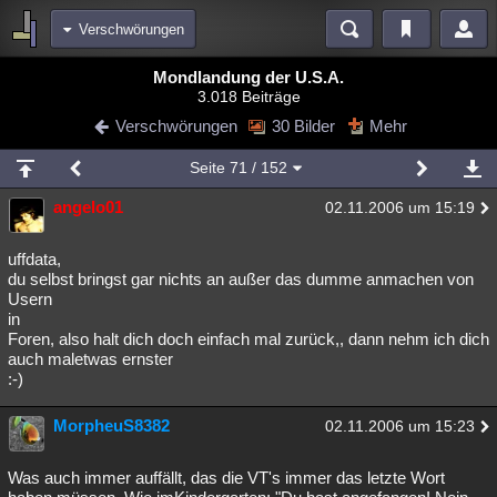
Verschwörungen
Bereiche
Mondlandung der U.S.A.
3.018 Beiträge
Echtzeit
Diskussionen
Blogs
Videos
Statistiken
Verschwörungen
30 Bilder
Mehr
Chat
Wiki
Neuigkeiten
2
Seite
71
/ 152
meine Rubriken
angelo01
02.11.2006 um 15:19
Menschen
Wissenschaft
Politik
Mystery
Kriminalfälle
Spiritualität
Verschwörungen
Technologie
Ufologie
uffdata,
du selbst bringst gar nichts an außer das dumme anmachen von
Usern
Natur
Umfragen
Unterhaltung
in
weitere Rubriken
Foren, also halt dich doch einfach mal zurück,, dann nehm ich dich
auch maletwas ernster
Philosophie
Träume
Orte
Esoterik
Literatur
:-)
Astronomie
Helpdesk
Gruppen
Gaming
Filme
MorpheuS8382
02.11.2006 um 15:23
Musik
Clash
Verbesserungen
Allmystery
English
Was auch immer auffällt, das die VT's immer das letzte Wort
Übersichten