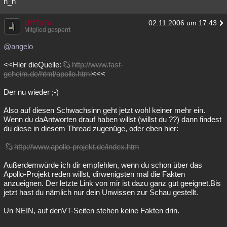
n_n
UffTaTa
02.11.2006 um 17:43
Mitglied gesperrt
@angelo
<<Hier dieQuelle:
http://www.fast-
geheim.de/html/apollo.html
<<<
Der nu wieder ;-)
Also auf diesen Schwachsinn geht jetzt wohl keiner mehr ein.
Wenn du daAntworten drauf haben willst (willst du ??) dann findest
du diese in diesem Thread zugenüge, oder eben hier:
http://www.apollo-projekt.de/index.htm
Außerdemwürde ich dir empfehlen, wenn du schon über das
Apollo-Projekt reden willst, dirwenigsten mal die Fakten
anzueignen. Der letzte Link von mir ist dazu ganz gut geeignet.Bis
jetzt hast du nämlich nur dein Unwissen zur Schau gestellt.
Un NEIN, auf denVT-Seiten stehen keine Fakten drin.