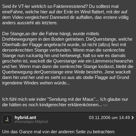
Seid ihr VT-ler wirklich so Faktenresistend? Du solltest mal
eineFahne, welche hier auf der Erde im Wind flattert, mit der auf
dem Video vergleichen! Dannwird dir auffallen, das erstere völlig
anders aussieht als letztere.
Die Stange,an der die Fahne hängt, wurde mittels
Drehbewegungen in den Boden getrieben. DieQuerstange, welche
Oberhalb der Flagge angebracht wurde, ist nicht (allzu) fest mit
dersenkrechten Stange verbunden. Wenn man die senkrechte
Stange nun ruckartig hin und herbewegt, halt so wie es damals
geschehn ist, wackelt die Querstange wie ein Lämmerschwanzhin
und her. Wenn man dann die senkrechte Stange loslässt, bleibt die
Querbewegung derQuerstange eine Weile bestehn. Jene wackelt
dann hin und her und es sieht so aus als obdie Flagge auf Grund
irgendeine Windes wehen würde...
Ich fühl mich wie inder "Sendung mit der Maus"... Ich glaube nur
die hätten es noch kindgerechter erklärenkönnen... -.-
hybrid.ant
03.11.2006 um 14:49
ehemaliges Mitglied
Um das Ganze mal von der anderen Seite zu betrachten: