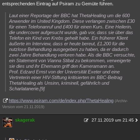
entsprechenden Eintrag auf Psiram zu Gemüte führen.
Laut einer Reportage der BBC hat ThetaHealing um die 600
Anwender im United Kingdom. Diese verlangen zwischen £30
für einen Telefonanruf und £400 für einen Kurs. Eine Heilerin,
die undercover aufgesucht wurde, gab vor, dass sie über das
Telefon ein Kind von Krebs geheilt habe. Ein früherer Klient
äußerte im Interview, dass er heute bereut, £1.200 für die
nutzlose Behandlung ausgegeben zu haben, da er dadurch
zwei Jahre Behandlung verloren habe. Als die BBC versuchte,
ein Statement von Vianna Stibal zu bekommen, verweigerte
sie dies und ihr Ehemann griff den Kameramann an.
Prof. Edzard Ernst von der Universität Exeter und eine
Vertreterin einer HIV-Stiftung kritisierten im BBC-Beitrag
ThetaHealing als Unsinn, kriminell, gefährlich und
Scharlatanerie.[9]
https://www.psiram.com/de/index.php/ThetaHealing
(Archiv-
Version vom 21.11.2019)
skagerak
27.11.2019 um 21:45