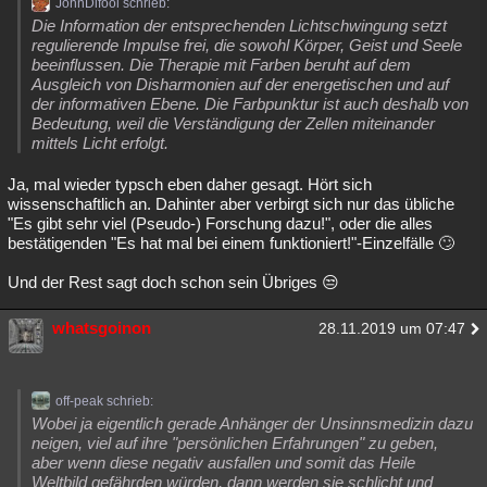
JohnDifool schrieb:
Die Information der entsprechenden Lichtschwingung setzt
regulierende Impulse frei, die sowohl Körper, Geist und Seele
beeinflussen. Die Therapie mit Farben beruht auf dem
Ausgleich von Disharmonien auf der energetischen und auf
der informativen Ebene. Die Farbpunktur ist auch deshalb von
Bedeutung, weil die Verständigung der Zellen miteinander
mittels Licht erfolgt.
Ja, mal wieder typsch eben daher gesagt. Hört sich
wissenschaftlich an. Dahinter aber verbirgt sich nur das übliche
"Es gibt sehr viel (Pseudo-) Forschung dazu!", oder die alles
bestätigenden "Es hat mal bei einem funktioniert!"-Einzelfälle 🙄
Und der Rest sagt doch schon sein Übriges 😒
whatsgoinon
28.11.2019 um 07:47
off-peak schrieb:
Wobei ja eigentlich gerade Anhänger der Unsinnsmedizin dazu
neigen, viel auf ihre "persönlichen Erfahrungen" zu geben,
aber wenn diese negativ ausfallen und somit das Heile
Weltbild gefährden würden, dann werden sie schlicht und