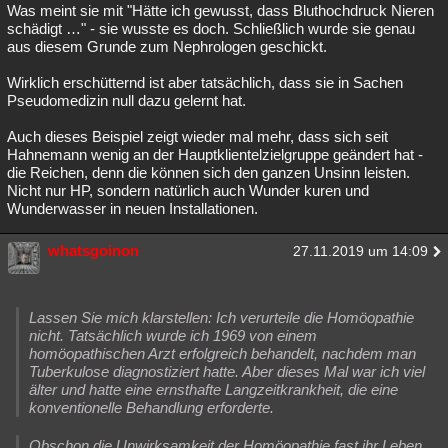
Was meint sie mit "Hätte ich gewusst, dass Bluthochdruck Nieren
Besucht
Teilgenommen
Alle
Neue
Geschlossen
schädigt …" - sie wusste es doch. Schließlich wurde sie genau
aus diesem Grunde zum Nephrologen geschickt.
Lesenswert
Schlüsselwörter
Wirklich erschütternd ist aber tatsächlich, dass sie in Sachen
Pseudomedizin null dazu gelernt hat.
Auch dieses Beispiel zeigt wieder mal mehr, dass sich seit
Hahnemann wenig an der Hauptklientelzielgruppe geändert hat -
die Reichen, denn die können sich den ganzen Unsinn leisten.
Nicht nur HP, sondern natürlich auch Wunder kuren und
Wunderwasser in neuen Installationen.
whatsgoinon
27.11.2019 um 14:09
Lassen Sie mich klarstellen: Ich verurteile die Homöopathie
nicht. Tatsächlich wurde ich 1969 von einem
homöopathischen Arzt erfolgreich behandelt, nachdem man
Tuberkulose diagnostiziert hatte. Aber dieses Mal war ich viel
älter und hatte eine ernsthafte Langzeitkrankheit, die eine
konventionelle Behandlung erforderte.
Obschon die Unwirksamkeit der Homöopathie fast ihr Leben