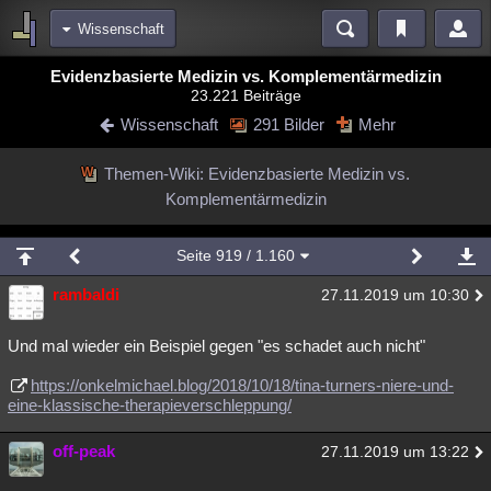
Wissenschaft
Bereiche
Evidenzbasierte Medizin vs. Komplementärmedizin
23.221 Beiträge
Echtzeit
Diskussionen
Blogs
Videos
Statistiken
Wissenschaft
291 Bilder
Mehr
Chat
Wiki
Neuigkeiten
2
Themen-Wiki: Evidenzbasierte Medizin vs.
meine Rubriken
Komplementärmedizin
Menschen
Wissenschaft
Politik
Mystery
Kriminalfälle
Spiritualität
Verschwörungen
Technologie
Ufologie
Seite
919
/ 1.160
rambaldi
Natur
Umfragen
Unterhaltung
27.11.2019 um 10:30
weitere Rubriken
Und mal wieder ein Beispiel gegen "es schadet auch nicht"
Philosophie
Träume
Orte
Esoterik
Literatur
https://onkelmichael.blog/2018/10/18/tina-turners-niere-und-
eine-klassische-therapieverschleppung/
Astronomie
Helpdesk
Gruppen
Gaming
Filme
Musik
Clash
Verbesserungen
Allmystery
English
off-peak
27.11.2019 um 13:22
Übersichten