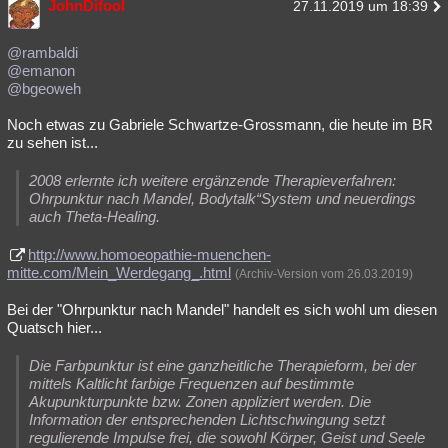
JohnDifool
27.11.2019 um 18:39
@rambaldi
@emanon
@bgeoweh
Noch etwas zu Gabriele Schwartze-Grossmann, die heute im BR
zu sehen ist...
2008 erlernte ich weitere ergänzende Therapieverfahren:
Ohrpunktur nach Mandel, Bodytalk“System und neuerdings
auch Theta-Healing.
http://www.homoeopathie-muenchen-
mitte.com/Mein_Werdegang_.html
(Archiv-Version vom 26.03.2019)
Bei der "Ohrpunktur nach Mandel" handelt es sich wohl um diesen
Quatsch hier...
Die Farbpunktur ist eine ganzheitliche Therapieform, bei der
mittels Kaltlicht farbige Frequenzen auf bestimmte
Akupunkturpunkte bzw. Zonen appliziert werden. Die
Information der entsprechenden Lichtschwingung setzt
regulierende Impulse frei, die sowohl Körper, Geist und Seele