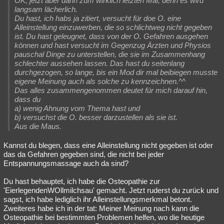
OK, jetzt aber dann zum wirklich letzten Mal, denn es wird
langsam lächerlich.
Du hast, ich habs ja zitiert, versucht für doe O. eine
Alleinstellung einzuwerben, die so schlichtweg nicht gegeben
ist. Du hast geleugnet, dass von der O. Gefahren ausgehen
können und hast versucht im Gegenzug Ärzten und Physios
pauschal Dinge zu unterstellen, die sie im Zusammenhang
schlechter aussehen lassen. Das hast du seitenlang
durchgezogen, so lange, bis ein Mod dir mal beibiegen musste
eigene Meinung auch als solche zu kennzeichnen.^^
Das alles zusammengenommen deutet für mich darauf hin,
dass du
a) wenig Ahnung vom Thema hast und
b) versuchst die O. besser darzustellen als sie ist.
Aus die Maus.
Kannst du blegen, dass eine Alleinstellung nicht gegeben ist oder
das da Gefahren gegeben sind, die nicht bei jeder
Entspannungsmassage auch da sind?
Du hast behauptet, ich habe die Osteopathie zur
'EierlegendenWOllmilchsau' gemacht. Jetzt ruderst du zurück und
sagst, ich habe lediglich ihr Alleinstellungsmerkmal betont.
Zweiteres habe ich in der tat: Meiner Meinung nach kann die
Osteopathie bei bestimmten Problemen helfen, wo die heutige