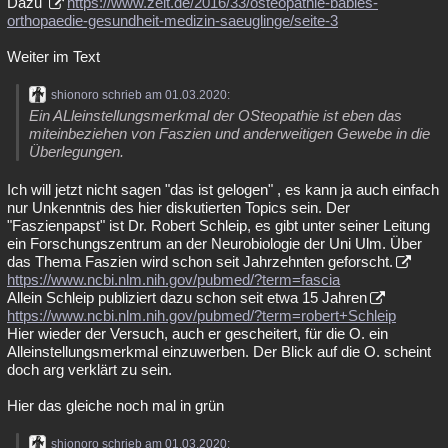
Dazu
https://www.zeit.de/2016/33/osteopathie-babies-
orthopaedie-gesundheit-medizin-saeuglinge/seite-3
Weiter im Text
shionoro schrieb am 01.03.2020:
Ein ALleinstellungsmerkmal der OSteopathie ist eben das
miteinbeziehen von Faszien und anderweitigen Gewebe in die
Überlegungen.
Ich will jetzt nicht sagen "das ist gelogen" , es kann ja auch einfach
nur Unkenntnis des hier diskutierten Topics sein. Der
"Faszienpapst" ist Dr. Robert Schleip, es gibt unter seiner Leitung
ein Forschungszentrum an der Neurobiologie der Uni Ulm. Über
das Thema Faszien wird schon seit Jahrzehnten geforscht.
https://www.ncbi.nlm.nih.gov/pubmed/?term=fascia
Allein Schleip publiziert dazu schon seit etwa 15 Jahren
https://www.ncbi.nlm.nih.gov/pubmed/?term=robert+Schleip
Hier wieder der Versuch, auch er gescheitert, für die O. ein
Alleinstellungsmerkmal einzuwerben. Der Blick auf die O. scheint
doch arg verklärt zu sein.
Hier das gleiche noch mal in grün
shionoro schrieb am 01.03.2020: