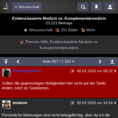
Wissenschaft
Bereiche
Evidenzbasierte Medizin vs. Komplementärmedizin
23.221 Beiträge
Echtzeit
Diskussionen
Blogs
Videos
Statistiken
Wissenschaft
291 Bilder
Mehr
Chat
Wiki
Neuigkeiten
2
Themen-Wiki: Evidenzbasierte Medizin vs.
meine Rubriken
Komplementärmedizin
Menschen
Wissenschaft
Politik
Mystery
Kriminalfälle
Spiritualität
Verschwörungen
Technologie
Ufologie
Seite
957
/ 1.160
Photographer73
Natur
Umfragen
Unterhaltung
08.03.2020 um 08:22
weitere Rubriken
Sollten die gegenseitigen Nettigkeiten hier nicht auf der Stelle
Philosophie
Träume
Orte
Esoterik
Literatur
enden, setzt es Sanktionen.
Astronomie
Helpdesk
Gruppen
Gaming
Filme
emanon
08.03.2020 um 10:54
Musik
Clash
Verbesserungen
Allmystery
English
Persönliche Meinungen sind nicht belegpflichtig, aber da ich die
Übersichten