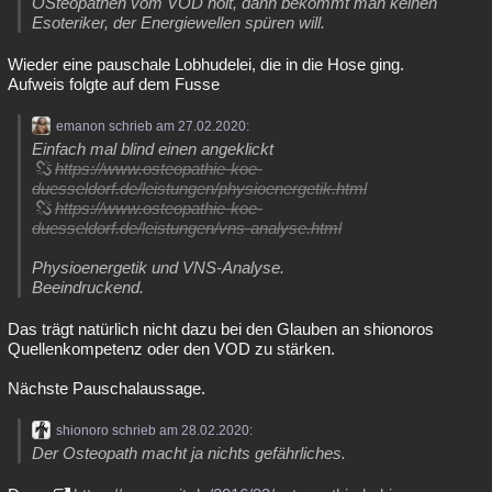
OSteopathen vom VOD holt, dann bekommt man keinen
Esoteriker, der Energiewellen spüren will.
Wieder eine pauschale Lobhudelei, die in die Hose ging.
Aufweis folgte auf dem Fusse
emanon schrieb am 27.02.2020:
Einfach mal blind einen angeklickt
https://www.osteopathie-koe-
duesseldorf.de/leistungen/physioenergetik.html
https://www.osteopathie-koe-
duesseldorf.de/leistungen/vns-analyse.html
Physioenergetik und VNS-Analyse.
Beeindruckend.
Das trägt natürlich nicht dazu bei den Glauben an shionoros
Quellenkompetenz oder den VOD zu stärken.
Nächste Pauschalaussage.
shionoro schrieb am 28.02.2020:
Der Osteopath macht ja nichts gefährliches.