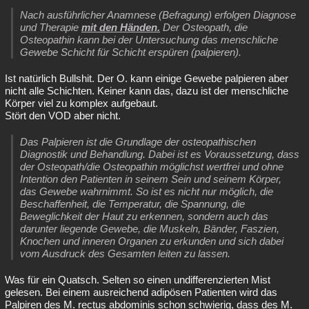
Nach ausführlicher Anamnese (Befragung) erfolgen Diagnose
und Therapie
mit den Händen.
Der Osteopath, die
Osteopathin kann bei der Untersuchung das menschliche
Gewebe Schicht für Schicht erspüren (palpieren).
Ist natürlich Bullshit. Der O. kann einige Gewebe palpieren aber
nicht alle Schichten. Keiner kann das, dazu ist der menschliche
Körper viel zu komplex aufgebaut.
Stört den VOD aber nicht.
Das Palpieren ist die Grundlage der osteopathischen
Diagnostik und Behandlung. Dabei ist es Voraussetzung, dass
der Osteopath/die Osteopathin möglichst wertfrei und ohne
Intention den Patienten in seinem Sein und seinem Körper,
das Gewebe wahrnimmt. So ist es nicht nur möglich, die
Beschaffenheit, die Temperatur, die Spannung, die
Beweglichkeit der Haut zu erkennen, sondern auch das
darunter liegende Gewebe, die Muskeln, Bänder, Faszien,
Knochen und inneren Organen zu erkunden und sich dabei
vom Ausdruck des Gesamten leiten zu lassen.
Was für ein Quatsch. Selten so einen undifferenzierten Mist
gelesen. Bei einem ausreichend adipösen Patienten wird das
Palpiren des M. rectus abdominis schon schwierig, dass des M.