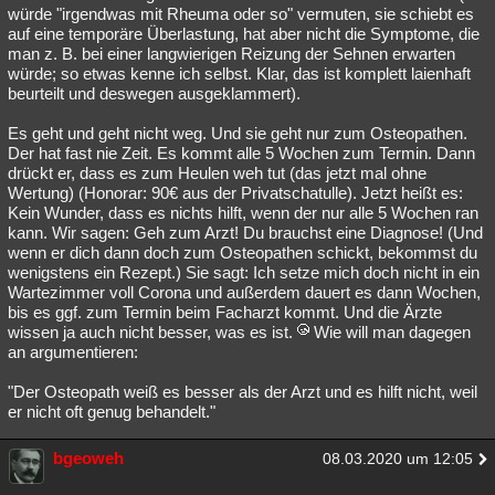
würde "irgendwas mit Rheuma oder so" vermuten, sie schiebt es
auf eine temporäre Überlastung, hat aber nicht die Symptome, die
man z. B. bei einer langwierigen Reizung der Sehnen erwarten
würde; so etwas kenne ich selbst. Klar, das ist komplett laienhaft
beurteilt und deswegen ausgeklammert).
Es geht und geht nicht weg. Und sie geht nur zum Osteopathen.
Der hat fast nie Zeit. Es kommt alle 5 Wochen zum Termin. Dann
drückt er, dass es zum Heulen weh tut (das jetzt mal ohne
Wertung) (Honorar: 90€ aus der Privatschatulle). Jetzt heißt es:
Kein Wunder, dass es nichts hilft, wenn der nur alle 5 Wochen ran
kann. Wir sagen: Geh zum Arzt! Du brauchst eine Diagnose! (Und
wenn er dich dann doch zum Osteopathen schickt, bekommst du
wenigstens ein Rezept.) Sie sagt: Ich setze mich doch nicht in ein
Wartezimmer voll Corona und außerdem dauert es dann Wochen,
bis es ggf. zum Termin beim Facharzt kommt. Und die Ärzte
wissen ja auch nicht besser, was es ist.
Wie will man dagegen
an argumentieren:
"Der Osteopath weiß es besser als der Arzt und es hilft nicht, weil
er nicht oft genug behandelt."
bgeoweh
08.03.2020 um 12:05