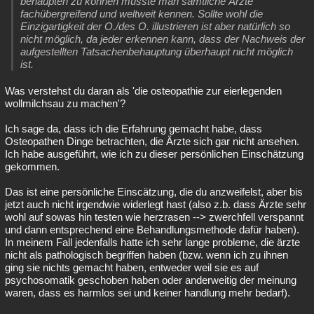
behaupten zu können müsste man sämtliche Ärzte
fachübergreifend und weltweit kennen. Sollte wohl die
Einzigartigkeit der O./des O. illustrieren ist aber natürlich so
nicht möglich, da jeder erkennen kann, dass der Nachweis der
aufgestellten Tatsachenbehauptung überhaupt nicht möglich
ist.
Was verstehst du daran als 'die osteopathie zur eierlegenden
wollmilchsau zu machen'?
Ich sage da, dass ich die Erfahrung gemacht habe, dass
Osteopathen Dinge betrachten, die Ärzte sich gar nicht ansehen.
Ich habe ausgeführt, wie ich zu dieser persönlichen Einschätzung
gekommen.
Das ist eine persönliche Einscätzung, die du anzweifelst, aber bis
jetzt auch nicht irgendwie widerlegt hast (also z.b. dass Ärzte sehr
wohl auf sowas hin testen wie herzrasen --> zwerchfell verspannt
und dann entsprechend eine Behandlungsmethode dafür haben).
In meinem Fall jedenfalls hatte ich sehr lange probleme, die ärzte
nicht als pathologisch begriffen haben (bzw. wenn ich zu ihnen
ging sie nichts gemacht haben, entweder weil sie es auf
psychosomatik geschoben haben oder anderweitig der meinung
waren, dass es harmlos sei und keiner handlung mehr bedarf).