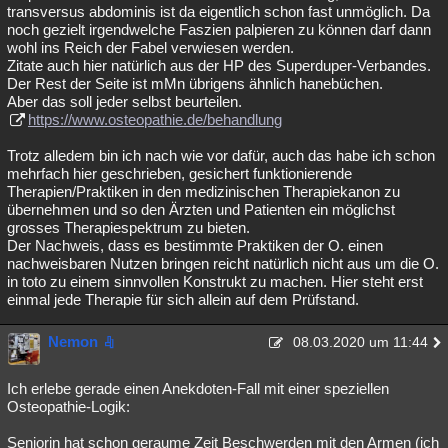
transversus abdominis ist da eigentlich schon fast unmöglich. Da
noch gezielt irgendwelche Faszien palpieren zu können darf dann
wohl ins Reich der Fabel verwiesen werden.
Zitate auch hier natürlich aus der HP des Superduper-Verbandes.
Der Rest der Seite ist mMn übrigens ähnlich hanebüchen.
Aber das soll jeder selbst beurteilen.
https://www.osteopathie.de/behandlung
Trotz alledem bin ich nach wie vor dafür, auch das habe ich schon
mehrfach hier geschrieben, gesichert funktionierende
Therapien/Praktiken in den medizinischen Therapiekanon zu
übernehmen und so den Ärzten und Patienten ein möglichst
grosses Therapiespektrum zu bieten.
Der Nachweis, dass es bestimmte Praktiken der O. einen
nachweisbaren Nutzen bringen reicht natürlich nicht aus um die O.
in toto zu einem sinnvollen Konstrukt zu machen. Hier steht erst
einmal jede Therapie für sich allein auf dem Prüfstand.
Nemon
08.03.2020 um 11:44
Ich erlebe gerade einen Anekdoten-Fall mit einer speziellen
Osteopathie-Logik:
Seniorin hat schon geraume Zeit Beschwerden mit den Armen (ich