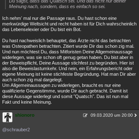
Du sagst, dass das Quatsch sei. Und das nicht nur deiner
Meinung nach, sondern, dass es einfach so sei.
Ich nehm' mal nur die Passage raus. Du hast schon eine
merkwürdige Weltsicht und recht haben ist für Dich wahrscheinlich
das Lebenselexier oder Du bist ein Bot.
Du hast nachweislich behauptet, das Ärzte nicht das betrachten
was Osteopathen betrachten. Zitiert wurde Dir das schon zig mal.
Und nun möchtest Du, dass Mitforisten Deine Allgemeinaussage
widerlegen, was sie schon oft genug getan haben. Du bist aber in
der Beweispflicht, Deine Aussage stichfest zu begründen. Hier ist
also die Beweislastumkehr. Und nein, ein Erfahrungsbericht oder
eigene Meinung ist keine stichfeste Begründung. Hat man Dir aber
auch schon zig mal dargelegt.
Um Allgemeinaussagen zu widerlegen, braucht es nur eine
qualifizierte Gegenstimme, wurde Dir auch gebracht. Damit ist
diese Aussage widerlegt und somit "Quatsch". Das ist nun mal
Fakt und keine Meinung.
shionoro
09.03.2020 um 20:00
@schrauber2