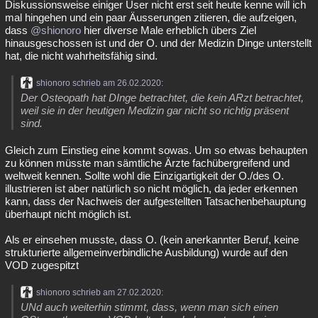
Diskussionsweise einiger User nicht erst seit heute kenne will ich
Besucht
Teilgenommen
Alle
Neue
Geschlossen
mal hingehen und ein paar Äusserungen zitieren, die aufzeigen,
dass
@shionoro
hier diverse Male erheblich übers Ziel
hinausgeschossen ist und der O. und der Medizin Dinge unterstellt
Lesenswert
Schlüsselwörter
hat, die nicht wahrheitsfähig sind.
shionoro schrieb am 26.02.2020:
Der Osteopath hat DInge betrachtet, die kein ARzt betrachtet,
weil sie in der heutigen Medizin gar nicht so richtig präsent
sind.
Gleich zum Einstieg eine kommt sowas. Um so etwas behaupten
zu können müsste man sämtliche Ärzte fachübergreifend und
weltweit kennen. Sollte wohl die Einzigartigkeit der O./des O.
illustrieren ist aber natürlich so nicht möglich, da jeder erkennen
kann, dass der Nachweis der aufgestellten Tatsachenbehauptung
überhaupt nicht möglich ist.
Als er einsehen musste, dass O. (kein anerkannter Beruf, keine
strukturierte allgemeinverbindliche Ausbildung) wurde auf den
VOD zugespitzt
shionoro schrieb am 27.02.2020:
UNd auch weiterhin stimmt, dass, wenn man sich einen