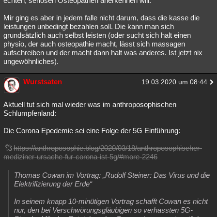
echten, seriösen Osteopathen anerkennen will.
Mir ging es aber in jedem falle nicht darum, dass die kasse die
leistungen unbedingt bezahlen soll. Die kann man sich
grundsätzlich auch selbst leisten (oder sucht sich halt einen
physio, der auch osteopathie macht, lässt sich massagen
aufschreiben und der macht dann halt was anderes. Ist jetzt nix
ungewöhnliches).
Wurstsaten
19.03.2020 um 08:44
Aktuell tut sich mal wieder was im anthroposophischen
Schlumpfenland:
Die Corona Epedemie sei eine Folge der 5G Einführung:
https://anthroposophie.blog/2020/03/18/anthroposophischer-
mediziner-ursache-fur-corona-ist-5g/#more-2246
Thomas Cowan im Vortrag: „Rudolf Steiner: Das Virus und die
Elektrifizierung der Erde“
In seinem knapp 10-minütigen Vortrag schafft Cowan es nicht
nur, den bei Verschwörungsgläubigen so verhassten 5G-