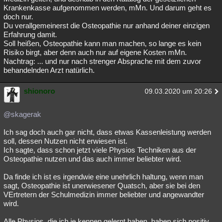
Krankenkasse aufgenommen werden, mMn. Und darum geht es
doch nur.
Du verallgemeinerst die Osteopathie nur anhand deiner einzigen
Erfahrung damit.
Soll heißen, Osteopathie kann man machen, so lange es kein
Risiko birgt, aber denn auch nur auf eigene Kosten mMn.
Nachtrag: ... und nur nach strenger Absprache mit dem zuvor
behandelnden Arzt natürlich.
shionoro
09.03.2020 um 20:26
@skagerak
Ich sag doch auch gar nicht, dass etwas Kassenleistung werden
soll, dessen Nutzen nicht erwiesen ist.
Ich sagte, dass schon jetzt viele Physios Techniken aus der
Osteopathie nutzen und das auch immer beliebter wird.
Da finde ich ist es irgendwie eine unehrlich haltung, wenn man
sagt, Osteopathie ist unerwiesener Quatsch, aber sie bei den
VErtretern der Schulmedizin immer beliebter und angewandter
wird.
Alle Physios, die ich je kennen gelernt haben, haben sich positiv