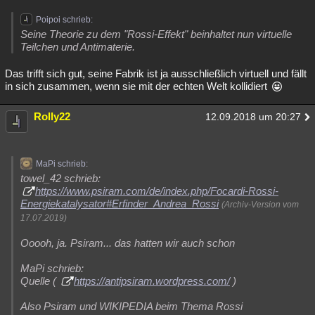
Besucht
Teilgenommen
Alle
Neue
Geschlossen
Poipoi schrieb:
Seine Theorie zu dem "Rossi-Effekt" beinhaltet nun virtuelle
Lesenswert
Schlüsselwörter
Teilchen und Antimaterie.
Das trifft sich gut, seine Fabrik ist ja ausschließlich virtuell und fällt
in sich zusammen, wenn sie mit der echten Welt kollidiert
Rolly22
12.09.2018 um 20:27
MaPi schrieb:
towel_42 schrieb:
https://www.psiram.com/de/index.php/Focardi-Rossi-
Energiekatalysator#Erfinder_Andrea_Rossi
(Archiv-Version vom
17.07.2019)
Ooooh, ja. Psiram... das hatten wir auch schon
MaPi schrieb:
Quelle (
https://antipsiram.wordpress.com/
)
Also Psiram und WIKIPEDIA beim Thema Rossi