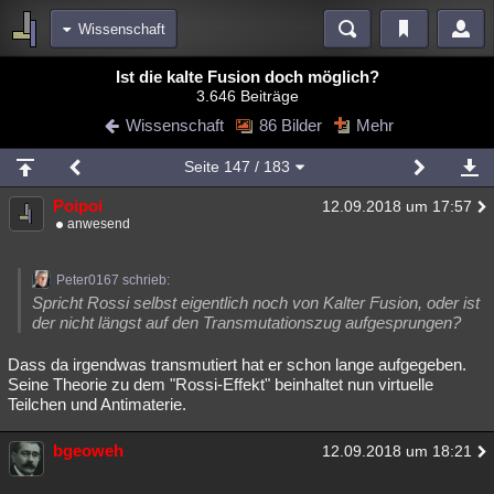
Wissenschaft
Bereiche
Ist die kalte Fusion doch möglich?
3.646 Beiträge
Echtzeit
Diskussionen
Blogs
Videos
Statistiken
Wissenschaft
86 Bilder
Mehr
Chat
Wiki
Neuigkeiten
Seite
147
/ 183
meine Rubriken
Poipoi
12.09.2018 um 17:57
Menschen
Wissenschaft
Politik
Mystery
Kriminalfälle
anwesend
Spiritualität
Verschwörungen
Technologie
Ufologie
Peter0167 schrieb:
Natur
Umfragen
Unterhaltung
Spricht Rossi selbst eigentlich noch von Kalter Fusion, oder ist
der nicht längst auf den Transmutationszug aufgesprungen?
weitere Rubriken
Dass da irgendwas transmutiert hat er schon lange aufgegeben.
Philosophie
Träume
Orte
Esoterik
Literatur
Seine Theorie zu dem "Rossi-Effekt" beinhaltet nun virtuelle
Teilchen und Antimaterie.
Astronomie
Helpdesk
Gruppen
Gaming
Filme
bgeoweh
Musik
Clash
Verbesserungen
Allmystery
English
12.09.2018 um 18:21
Übersichten