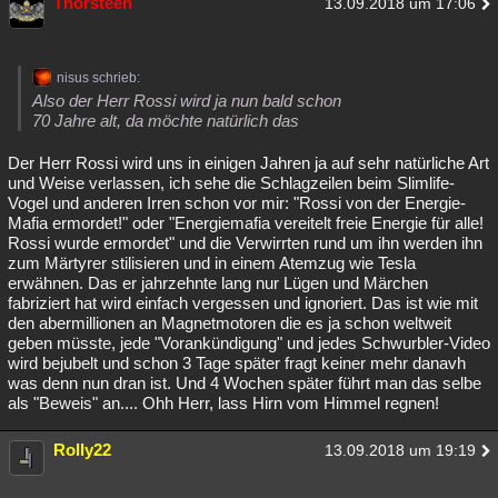
Thorsteen
13.09.2018 um 17:06
nisus schrieb:
Also der Herr Rossi wird ja nun bald schon
70 Jahre alt, da möchte natürlich das
Der Herr Rossi wird uns in einigen Jahren ja auf sehr natürliche Art
und Weise verlassen, ich sehe die Schlagzeilen beim Slimlife-
Vogel und anderen Irren schon vor mir: "Rossi von der Energie-
Mafia ermordet!" oder "Energiemafia vereitelt freie Energie für alle!
Rossi wurde ermordet" und die Verwirrten rund um ihn werden ihn
zum Märtyrer stilisieren und in einem Atemzug wie Tesla
erwähnen. Das er jahrzehnte lang nur Lügen und Märchen
fabriziert hat wird einfach vergessen und ignoriert. Das ist wie mit
den abermillionen an Magnetmotoren die es ja schon weltweit
geben müsste, jede "Vorankündigung" und jedes Schwurbler-Video
wird bejubelt und schon 3 Tage später fragt keiner mehr danavh
was denn nun dran ist. Und 4 Wochen später führt man das selbe
als "Beweis" an.... Ohh Herr, lass Hirn vom Himmel regnen!
Rolly22
13.09.2018 um 19:19