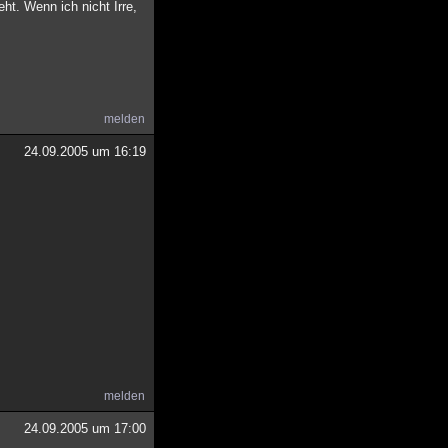
ht. Wenn ich nicht Irre,
melden
24.09.2005 um 16:19
melden
24.09.2005 um 17:00