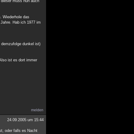
t, dieser muss nun auch
n. Wiederhole das
0 Jahre. Hab ich 1977 im
 demzufolge dunkel ist)
Also ist es dort immer
melden
24.09.2005 um 15:44
, oder falls es Nacht