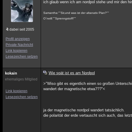
ich glaub wenn ich am nordpol stehe und mir den hin
Samantha:""Sir,und was ist der altanativ Plan?""
O`neill:""Sprenngstoff!""
dabei seit 2005
Profil anzeigen
Private Nachricht
Link kopieren
Lesezeichen setzen
Wie spät ist es am Nordpol
kokain
ehemaliges Mitglied
>"Wiso gibt es eigentlich einen so großen Unters
wandert der magnetische etwa???"<
Link kopieren
Lesezeichen setzen
ja der magnetische nordpol wandert tatsächlich.
die polarität der erde vertauscht sich auch, das letz