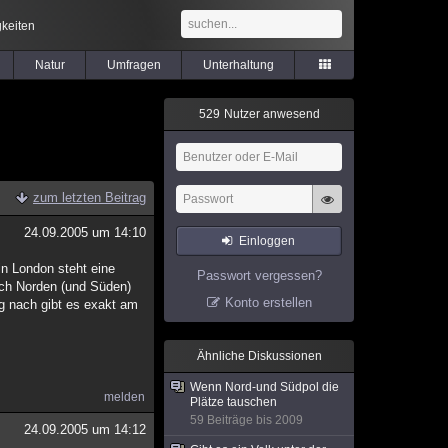
keiten
Natur
Umfragen
Unterhaltung
5
2
9
Nutzer anwesend
zum letzten Beitrag
24.09.2005 um 14:10
Einloggen
in London steht eine
Passwort vergessen?
ach Norden (und Süden)
Konto erstellen
ng nach gibt es exakt am
Ähnliche Diskussionen
Wenn Nord-und Südpol die
melden
Plätze tauschen
59 Beiträge bis 2009
24.09.2005 um 14:12