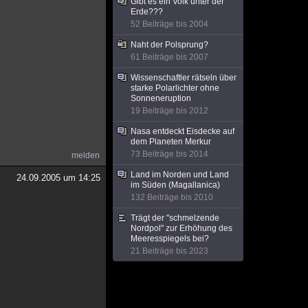
Gibt es ein Volk unter der
Erde???
52 Beiträge bis 2004
Naht der Polsprung?
61 Beiträge bis 2007
Wissenschaftler rätseln über
starke Polarlichter ohne
Sonneneruption
19 Beiträge bis 2012
Nasa entdeckt Eisdecke auf
dem Planeten Merkur
73 Beiträge bis 2014
melden
Land im Norden und Land
24.09.2005 um 14:25
im Süden (Magallanica)
132 Beiträge bis 2010
Trägt der "schmelzende
Nordpol" zur Erhöhung des
Meeresspiegels bei?
21 Beiträge bis 2023