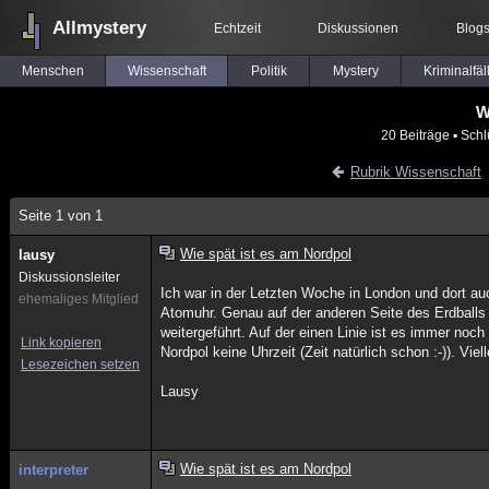
Allmystery
Echtzeit
Diskussionen
Blog
Menschen
Wissenschaft
Politik
Mystery
Kriminalfäl
W
20 Beiträge
▪ Schl
Rubrik Wissenschaft
Seite 1 von 1
Wie spät ist es am Nordpol
lausy
Diskussionsleiter
Ich war in der Letzten Woche in London und dort auc
ehemaliges Mitglied
Atomuhr. Genau auf der anderen Seite des Erdballs
weitergeführt. Auf der einen Linie ist es immer noc
Link kopieren
Nordpol keine Uhrzeit (Zeit natürlich schon :-)). Vielle
Lesezeichen setzen
Lausy
Wie spät ist es am Nordpol
interpreter