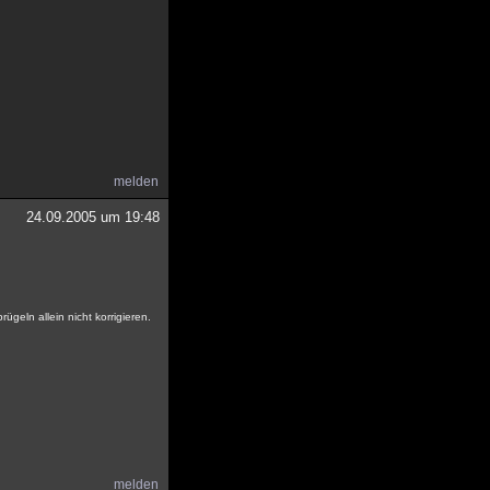
melden
24.09.2005 um 19:48
geln allein nicht korrigieren.
melden