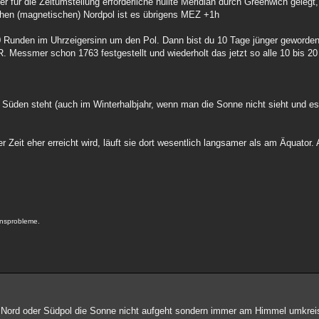
 für die Zeitumstellung erforderliche nullte Meridian durch Greenwich geleg
ichen (magnetischen) Nordpol ist es übrigens MEZ +1h
0 Runden im Uhrzeigersinn um den Pol. Dann bist du 10 Tage jünger geworde
R. Messmer schon 1763 festgestellt und wiederholt das jetzt so alle 10 bis 2
 Süden steht (auch im Winterhalbjahr, wenn man die Sonne nicht sieht und es
r Zeit eher erreicht wird, läuft sie dort wesentlich langsamer als am Äquator. 
ensprobleme.
.
Nord oder Südpol die Sonne nicht aufgeht sondern immer am Himmel umkreist