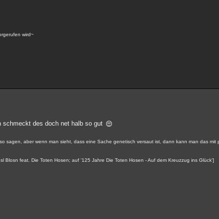
vorgerufen wird~
n schmeckt des doch net halb so gut
 so sagen, aber wenn man sieht, dass eine Sache genetisch versaut ist, dann kann man das mit prü
rmösl Blosn feat. Die Toten Hosen; auf '125 Jahre Die Toten Hosen - Auf dem Kreuzzug ins Glück']