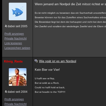
Wenn jemand am Nordpol die Zeit mitsst richtet er 
Es ist nicht möglich zu beweisen das ein Sachverhalt unzutreffend
Beweise können nur für das Zutreffen eines Sachverhaltes erbra
Die Beweislast liegt bei dem der behauptet und nicht bei dem der
dabei seit 2005
Der Zweifel und vorallem der wiederlegte Zweifel sind die Eltern 
Profil anzeigen
Private Nachricht
Link kopieren
Lesezeichen setzen
Wie spät ist es am Nordpol
König_Rasta
Kein Bier vor Vier!
U haffi see wi flop,
But wi solid as a Rock,
Could no haffi hold wi back,
dabei seit 2004
But wi headin to the TOP!!!!
Profil anzeigen
Private Nachricht