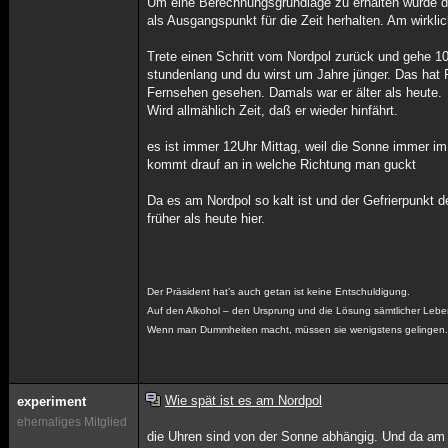
Um eine Berechnungsgrundlage zu erhalten wurde der
als Ausgangspunkt für die Zeit herhalten. Am wirkl
Trete einen Schritt vom Nordpol zurück und gehe 1
stundenlang und du wirst um Jahre jünger. Das hat 
Fernsehen gesehen. Damals war er älter als heute.
Wird allmählich Zeit, daß er wieder hinfährt.
es ist immer 12Uhr Mittag, weil die Sonne immer im
kommt drauf an in welche Richtung man guckt
Da es am Nordpol so kalt ist und der Gefrierpunkt de
früher als heute hier.
Der Präsident hat’s auch getan ist keine Entschuldigung.
Auf den Alkohol – den Ursprung und die Lösung sämtlicher Leb
Wenn man Dummheiten macht, müssen sie wenigstens gelingen
Wie spät ist es am Nordpol
experiment
ehemaliges Mitglied
die Uhren sind von der Sonne abhängig. Und da am 