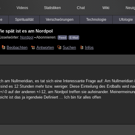
s
Videos
Statistiken
Chat
Wiki
Neuig
le
Spiritualität
Verschwörungen
Technologie
Ufologie
ie spät ist es am Nordpol
üsselwörter:
Nordpol
▪ Abonnieren:
Feed
E-Mail
Beobachten
Antworten
Suchen
Infos
h am Nullmeridian, es tat sich eine Interessante Frage auf: Am Nullmeridian 
 sind es 12 Stunden mehr bzw. weniger. Diese Einteilung des Erdballs wird n
h +/-0 auf der anderen +/-12, am Nordpol treffen sie aufeinander. Meinermeinu
icht ist das ja irgendwie Definiert ... Ich bin für alles offen