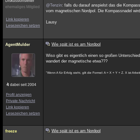
Diskussionsleiter
@Tenzin
: falls du darauf anspielst das die Kompass
ehemaliges Mitglied
vom magnetischen Nordpol. Die Kompassnadel wird 
Link kopieren
Lausy
Lesezeichen setzen
Wie spät ist es am Nordpol
AgentMulder
Wiso gibt es eigentlich einen so großen Untersch
wandert der magnetische etwa???
"Wenn A für Erfolg steht, gilt die Formel: A = X + Y + Z. X ist Arb
dabei seit 2004
Profil anzeigen
Private Nachricht
Link kopieren
Lesezeichen setzen
Wie spät ist es am Nordpol
freeze