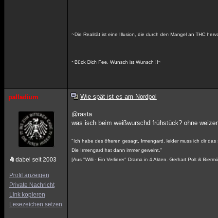
~Die Realität ist eine Illusion, die durch den Mangel an THC her
~Bück Dich Fee, Wunsch ist Wunsch !!~
Wie spät ist es am Nordpol
palladium
@rasta
was isch beim weißwurschd frühstück? ohne weize
"Ich habe des öfteren gesagt, Irmengard, leider muss ich dir das
Die Irmengard hat dann immer geweint."
dabei seit 2003
[Aus "Willi - Ein Verlierer" Drama in 4 Akten. Gerhart Polt & Bie
Profil anzeigen
Private Nachricht
Link kopieren
Lesezeichen setzen