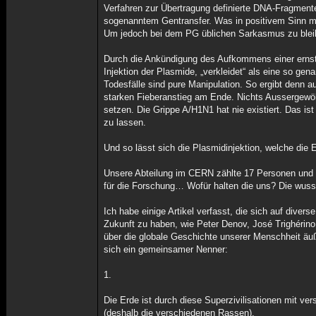
Verfahren zur Übertragung definierte DNA-Fragmente
sogenanntem Gentransfer. Was in positivem Sinn m
Um jedoch bei dem PG üblichen Sarkasmus zu bleiben
Durch die Ankündigung des Aufkommens einer ernsth
Injektion der Plasmide, „verkleidet“ als eine so ge
Todesfälle sind pure Manipulation. So ergibt denn 
starken Fieberanstieg am Ende. Nichts Aussergewöh
setzen. Die Grippe A/H1N1 hat nie existiert. Das is
zu lassen.
Und so lässt sich die Plasmidinjektion, welche die
Unsere Abteilung im CERN zählte 17 Personen und 
für die Forschung… Wofür halten die uns? Die w
Ich habe einige Artikel verfasst, die sich auf dive
Zukunft zu haben, wie Peter Denov, José Trighérino
über die globale Geschichte unserer Menschheit ä
sich ein gemeinsamer Nenner:
1.
Die Erde ist durch diese Superzivilisationen mit
(deshalb die verschiedenen Rassen).