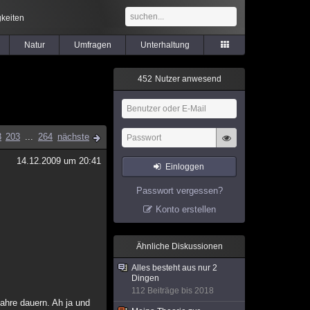
keiten
Natur
Umfragen
Unterhaltung
4
5
2
Nutzer anwesend
3
203
...
264
nächste
14.12.2009 um 20:41
Einloggen
Passwort vergessen?
Konto erstellen
Ähnliche Diskussionen
Alles besteht aus nur 2
Dingen
112 Beiträge bis 2018
hre dauern. Ah ja und