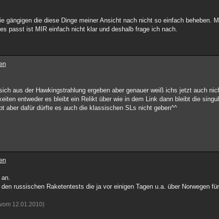
 gängigen die diese Dinge meiner Ansicht nach nicht so einfach beheben. Mir
s passt ist MIR einfach nicht klar und deshalb frage ich nach.
en
sich aus der Hawkingstrahlung ergeben aber genauer weiß ichs jetzt auch nic
ten entweder es bleibt ein Relikt über wie in dem Link dann bleibt die singul
ibt aber dafür dürfte es auch die klassischen SLs nicht geben^^
en
 an.
den russischen Raketentests die ja vor einigen Tagen u.a. über Norwegen für
 vom 12.01.2010)