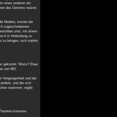
en eines anderen als
ionen des Genoms nutzen.
ie Medien, konnte die
pe A zugeschriebenen
gestorben sind, mit einem
pe A in Verbindung zu
u zu bringen, sich impfen
ros gekostet. Wozu? Etwa
tar von MD:
er Vergangenheit und der
andere, und die sich
ochen stammen, ergibt
n Planeten kommen