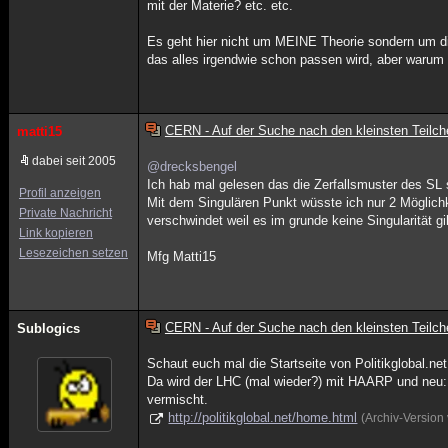
mit der Materie? etc. etc.
Es geht hier nicht um MEINE Theorie sondern um die
das alles irgendwie schon passen wird, aber warum e
CERN - Auf der Suche nach den kleinsten Teilch
matti15
dabei seit 2005
@drecksbengel
Ich hab mal gelesen das die Zerfallsmuster des SL 
Profil anzeigen
Mit dem Singulären Punkt wüsste ich nur 2 Möglichkei
Private Nachricht
verschwindet weil es im grunde keine Singularität g
Link kopieren
Lesezeichen setzen
Mfg Matti15
CERN - Auf der Suche nach den kleinsten Teilch
Sublogics
Schaut euch mal die Startseite von Politikglobal.net
Da wird der LHC (mal wieder?) mit HAARP und neu: 
vermischt.
http://politikglobal.net/home.html
(Archiv-Version