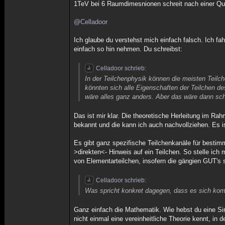
1TeV bei 6 Raumdimesnionen schreit nach einer Que
@Celladoor
Ich glaube du verstehst mich einfach falsch. Ich fa
einfach so hin nehmen. Du schreibst:
Celladoor schrieb:
In der Teilchenphysik können die meisten Teilc
könnten sich alle Eigenschaften der Teilchen de
wäre alles ganz anders. Aber das wäre dann schon
Das ist mir klar. Die theoretische Herleitung im R
bekannt und die kann ich auch nachvollziehen. Es i
Es gibt ganz spezifische Teilchenkanäle für bestimmt
>direkten<- Hinweis auf ein Teilchen. So stelle ich m
von Elementarteilchen, insofern die gängien GUT's
Celladoor schrieb:
Was spricht konkret dagegen, dass es sich komp
Ganz einfach die Mathematik. Wie hebst du eine Si
nicht einmal eine vereinheitliche Theorie kennt, in