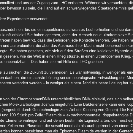
nulliert und uns der Zugang zum LHC verboten. Während wir versuchten, die
über bewusst zu sein, die Hand auf ein schwerwiegendes Staatsgeheimnis gel
dere Experimente verwendet:
 auszudehnen, bis sie ein superkleines schwarzes Loch erhielten und sie dam
ukunft erblickt! Sie haben gesehen, dass der Mensch neue ultrakomplexe Sin
ftreten haben bewirkt, dass die Behörden jede Kontrolle verloren. Sie haben
ten und ausprobierten, die aber das Ausmass ihrer Macht nicht beherrschen ko
egte. Sie haben gesehen, wie sich auf den Straßen eine kollektive Hysterie e
n gesehen, wie die Welt in einen Krieg stürzte, in einen ultramodernen Krieg,
so unbenutzbar. – Das haben sie mit Hilfe des LHC gesehen.
ttel zu suchen, die Zukunft zu vermeiden. Es war notwendig, in weniger als ei
en dachten, die einfachste Lösung sei die neurologische Entwicklung des M
neten verändert werden – in weniger als einem Jahr! Als beste Lösung bot si
 ein von der Chromosomen­DNA unterschiedliches DNA-Molekül, das sich selber
hen Molekularbiologen Joshua eingeführt. Eine Bakterienzelle kann eine Ko
 (hergestellt durch Gentechnologie zum Ziel der Klonung von Genen). Die Bak
0 und 100 Stück pro Zelle.*Plasmide = extrachromosomale, doppelstängige D
ete Elemente vorliegen und auf denen bestimmte Eigenschaften, die meist ein
eren Zellen vor. Plasmide, die sowohl innerhalb als auch getrennt von einem
 werden können bezeichnet man als Episomen.Plasmide werden in der Gentech