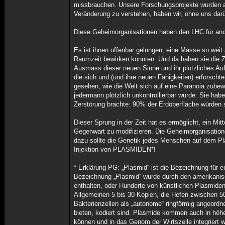
missbrauchen. Unsere Forschungsprojekte wurden an
Veränderung zu verstehen, haben wir, ohne uns dar
Diese Geheimorganisationen haben den LHC für an
Es ist ihnen offenbar gelungen, eine Masse so weit
Raumzeit bewirken konnten. Und da haben sie die Z
Ausmass dieser neuen Sinne und ihr plötzliches Au
die sich und (und ihre neuen Fähigkeiten) erforsch
gesehen, wie die Welt sich auf eine Paranoia zubew
jedermann plötzlich unkontrollierbar wurde. Sie habe
Zerstörung brachte: 90% der Erdoberfläche würden 
Dieser Sprung in der Zeit hat es ermöglicht, ein Mi
Gegenwart zu modifizieren. Die Geheimorganisation
dazu sollte die Genetik jedes Menschen auf dem Pla
Injektion von PLASMIDEN*!
* Erklärung PG: „Plasmid“ ist die Bezeichnung für
Bezeichnung „Plasmid“ wurde durch den amerikanisc
enthalten, oder Hunderte von künstlichen Plasmiden
Allgemeinen 5 bis 30 Kopien, die Hefen zwischen 5
Bakterienzellen als „autonome“ ringförmig angeordn
bieten, kodiert sind. Plasmide kommen auch in höh
können und in das Genom der Wirtszelle integriert