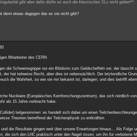
ingularität gibt aber dafür dürfte es auch die klassischen SLs nicht geben^^
icht denn etwas dagegen das es sie nicht gibt?
en
igen Mitarbeiter des CERN
 die Schweinegrippe nur ein Blödsinn zum Geldscheffeln sei, der täuscht si
der hat teilweise Recht, aber dies ist nebensächlich. Der letztendliche Grun
uch die Wahrheit, so wie sie mir bekannt ist, darlegen, und dies betrifft eben
che Nucléaire (Europäisches Kernforschungszentrum), das sich nördlich von
mehr als 15 Jahre verbracht habe.
ollider) teilgenommen: es handelt sich dabei um einen Teilchenbeschleunig
ewisse Theorien betreffend der Teilchenphysik zu entkräften.
, und die Resultate gingen weit über unsere Erwartungen hinaus… Als Folge 
in, die sich den LHC praktisch unter den Nagel rissen, um ihn für verbotene 