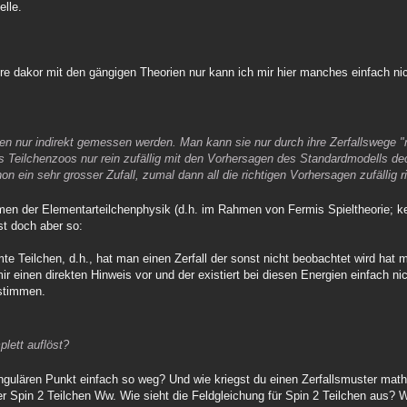
lle.
hre dakor mit den gängigen Theorien nur kann ich mir hier manches einfach nic
hen nur indirekt gemessen werden. Man kann sie nur durch ihre Zerfallswege "
s Teilchenzoos nur rein zufällig mit den Vorhersagen des Standardmodells dec
 ein sehr grosser Zufall, zumal dann all die richtigen Vorhersagen zufällig r
ahmen der Elementarteilchenphysik (d.h. im Rahmen von Fermis Spieltheorie; k
st doch aber so:
e Teilchen, d.h., hat man einen Zerfall der sonst nicht beobachtet wird hat m
ir einen direkten Hinweis vor und der existiert bei diesen Energien einfach nic
 stimmen.
lett auflöst?
ngulären Punkt einfach so weg? Und wie kriegst du einen Zerfallsmuster ma
 der Spin 2 Teilchen Ww. Wie sieht die Feldgleichung für Spin 2 Teilchen aus?