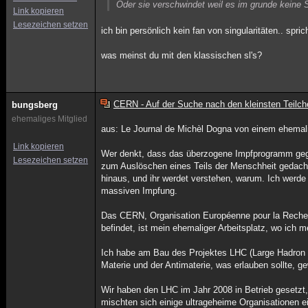
Oder sie verschwindet weil es im grunde keine S
Link kopieren
Lesezeichen setzen
ich bin persönlich kein fan von singularitäten.. spr
was meinst du mit den klassischen sl's?
CERN - Auf der Suche nach den kleinsten Teilch
bungsberg
ehemaliges Mitglied
aus: Le Journal de Michèl Dogna von einem ehemal
Link kopieren
Wer denkt, dass das überzogene Impfprogramm gegen
Lesezeichen setzen
zum Auslöschen eines Teils der Menschheit gedacht, 
hinaus, und ihr werdet verstehen, warum. Ich werde e
massiven Impfung.
Das CERN, Organisation Européenne pour la Recher
befindet, ist mein ehemaliger Arbeitsplatz, wo ich 
Ich habe am Bau des Projektes LHC (Large Hadron C
Materie und der Antimaterie, was erlauben sollte, g
Wir haben den LHC im Jahr 2008 in Betrieb gesetzt
mischten sich einige ultrageheime Organisationen e