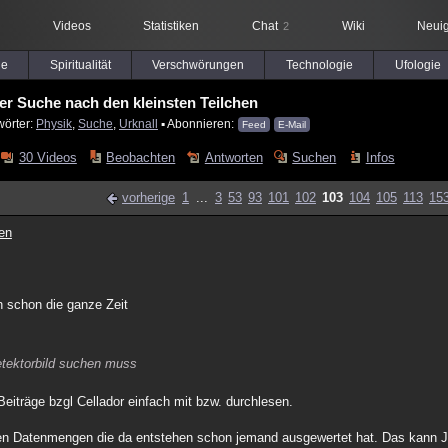
Videos
Statistiken
Chat
Wiki
Neuig
2
le
Spiritualität
Verschwörungen
Technologie
Ufologie
er Suche nach den kleinsten Teilchen
wörter:
Physik
,
Suche
,
Urknall
▪ Abonnieren:
Feed
E-Mail
30 Videos
Beobachten
Antworten
Suchen
Infos
vorherige
1
...
3
53
93
101
102
103
104
105
113
15
en
h schon die ganze Zeit
tektorbild suchen muss
träge bzgl Cellador einfach mit bzw. durchlesen.
n Datenmengen die da entstehen schon jemand ausgewertet hat. Das kann Ja