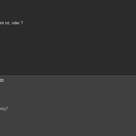
nt ist, oder ?
en
 weg?