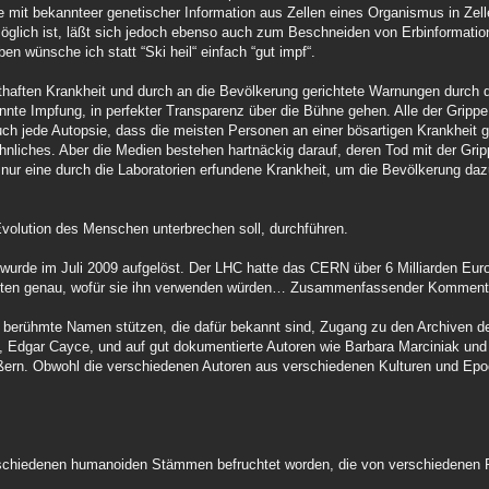
 mit bekannteer genetischer Information aus Zellen eines Organismus in Zell
öglich ist, läßt sich jedoch ebenso auch zum Beschneiden von Erbinformat
 wünsche ich statt “Ski heil“ einfach “gut impf“.
aften Krankheit und durch an die Bevölkerung gerichtete Warnungen durch d
nannte Impfung, in perfekter Transparenz über die Bühne gehen. Alle der Grip
auch jede Autopsie, dass die meisten Personen an einer bösartigen Krankheit 
nliches. Aber die Medien bestehen hartnäckig darauf, deren Tod mit der Grip
t nur eine durch die Laboratorien erfundene Krankheit, um die Bevölkerung daz
 Evolution des Menschen unterbrechen soll, durchführen.
wurde im Juli 2009 aufgelöst. Der LHC hatte das CERN über 6 Milliarden Eu
ussten genau, wofür sie ihn verwenden würden… Zusammenfassender Kommen
rse berühmte Namen stützen, die dafür bekannt sind, Zugang zu den Archiven d
, Edgar Cayce, und auf gut dokumentierte Autoren wie Barbara Marciniak und 
ußern. Obwohl die verschiedenen Autoren aus verschiedenen Kulturen und Ep
 verschiedenen humanoiden Stämmen befruchtet worden, die von verschiedene