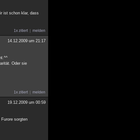
 ist schon klar, dass
1x zitiert
melden
14.12.2009 um 21:17
ht.^^
arität. Oder sie
1x zitiert
melden
19.12.2009 um 00:59
 Furore sorgten