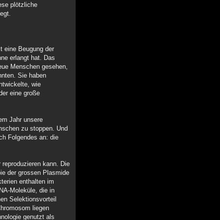
se plötzliche
egt.
it eine Beugung der
ne erlangt hat. Das
 neue Menschen gesehen,
nnten. Sie haben
ntwickelte, wie
 der eine große
nem Jahr unsere
enschen zu stoppen. Und
ch Folgendes an: die
 reproduzieren kann. Die
pie der grossen Plasmide
terien enthalten im
NA-Moleküle, die in
en Selektionsvorteil
 Chromosom liegen
nologie genutzt als