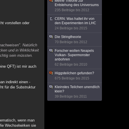
Meine Theorie zur
Entstehung des Universums
235 Beiträge bis 2012
CERN: Was haltet ihr von
ht vorstellen oder
den Experimenten im LHC
24 Beiträge bis 2015
Die Stringtheorie
70 Beiträge bis 2012
nachweisen". Natürlich
ken und in Wirklichkeit
Forscher wollen Neapels
Vulkan- Supermonster
ichtig sein müssten.
anbohren
62 Beiträge bis 2010
eine QFT) ist mir auch
Higgsteilchen gefunden?
675 Beiträge bis 2015
an indirekt einen -
ht für die Substruktur
Kleinstes Teilchen unendlich
klein?
39 Beiträge bis 2011
thematisch, wenn man
 Wie Wechselwirken sie