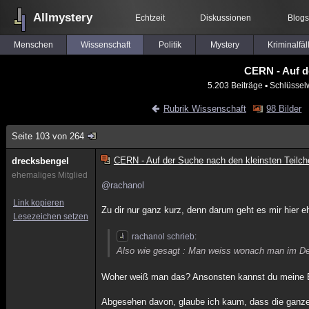
Allmystery
Echtzeit
Diskussionen
Blogs
Menschen
Wissenschaft
Politik
Mystery
Kriminalfäl
CERN - Auf d
5.203 Beiträge
▪ Schlüssel
Rubrik Wissenschaft
98 Bilder
Seite 103 von 264
CERN - Auf der Suche nach den kleinsten Teilch
drecksbengel
ehemaliges Mitglied
@rachanol
Link kopieren
Zu dir nur ganz kurz, denn darum geht es mir hier e
Lesezeichen setzen
rachanol schrieb:
Also wie gesagt : Man weiss wonach man im De
Woher weiß man das? Ansonsten kannst du meine Bei
Abgesehen davon, glaube ich kaum, dass die ganze