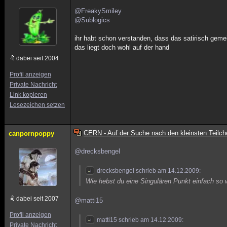
@FreakySmiley
@Sublogics
ihr habt schon verstanden, dass das satirisch gemei
das liegt doch wohl auf der hand
dabei seit 2004
Profil anzeigen
Private Nachricht
Link kopieren
Lesezeichen setzen
CERN - Auf der Suche nach den kleinsten Teilch
canpornpoppy
@drecksbengel
drecksbengel schrieb am 14.12.2009:
Wie hebst du eine Singulären Punkt einfach so
dabei seit 2007
@matti15
Profil anzeigen
matti15 schrieb am 14.12.2009:
Private Nachricht