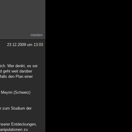
melden
23.12.2009 um 13:03
ch. Wer denkt, es sei
d geht weit darüber
falls den Plan einer
 Meyrin (Schweiz)
er zum Studium der
unserer Entdeckungen,
Manipulationen zu