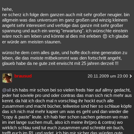
hehe,
ne scherz ich folge dem ganzen auch mit sehr großer neugier. bin
allgmein was das universum im ganz großen und winzig kleinem
angeht sehr interesiert und verfolge das ganze mit sehr großer
spannung und auch ein wenig "erwartung". ich wünschte einstein
wäre noch am leben und könnte al dies mit erleben
ich glaube
er würde am meisten staunen.
wünsche dem cern alles gute, und hoffe doch eine generation zu
leben, die das meiste mitbekommt was den fortschritt angeht,
glaueb habe da ne gute zeit erwischt mit 25 jahren derzeit !!!
brausud
20.11.2009 um 23:00
@all
ich habs mir schon bei so vielen freds hier auf allmy gedacht,
jeder hat soviele pro und oder contras das man sich nich mehr aus
kennt. da hät ich doch mal n vorschlag ihr hockt euch alle
zusammen und macht bücher, teilweise sind hier so schlaue köpfe
das ich nich mal mehr kapier um was es geht und dan wieder die
"copy & paste" leute. ich hab hier schon sachen gelesen wo man
im inet lange suchen muß, also ich meine ihr(pro & contra) wo
wirklich schlau seid tut euch zusammen und schreibt ein buch,
trefft euch im RL und redet. ich bin mir sicher das würden gute