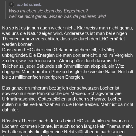
razorhd schrieb:
Wiso machen sie denn das Experimen?
weil sie nicht genau wissen was da pasieren wird
Na so ist es ja nun auch wieder nicht. Klar weiss man nicht genau,
was uns die Natur zeigen wird. Andererseits ist man bei einigen
Theorien sehr zuversichtlich, dass sie durch den LHC erhärtet
werden können.
Dass vom LHC aber eine Gefahr ausgehen soll, ist völlig
unbegründet. Die Energien die man dort erreicht, sind im Vergleich
zu dem, was sich in unserer Atmosphäre durch kosmische
Teilchen zu jeder Sekunde seit Jahrmillionen abspielt, ein Witz
dagegen. Man macht im Prinzip das gleiche wie die Natur. Nur halt
bis zu millionenfach niedrigeren Energien.
Das ganze drumherum bezüglich der schwarzen Löcher ist
sowieso nur eine Panikmache der Medien. Schlagwörter wie
Urknallmaschine, Gottesteilchen und eben schwarze Löcher
sollen nur die Verkaufszahlen in die Höhe treiben. Mehr ist da nicht
dahinter.
Rösslers Theorie, nach der es beim LHC zu stabilen schwarzen
Löchern kommen könnte, ist auch schon längst kein Thema mehr.
Er hatte damals die allgemeine Relativitätstheorie nach seinen