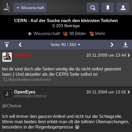
Wissenschaft
Bereiche
CERN - Auf der Suche nach den kleinsten Teilchen
5.203 Beiträge
Echtzeit
Diskussionen
Blogs
Videos
Statistiken
Wissenschaft
98 Bilder
Mehr
Chat
Wiki
Neuigkeiten
2
Seite
90
/ 264
meine Rubriken
Chesus
20.11.2009 um 13:44
Menschen
Wissenschaft
Politik
Mystery
Kriminalfälle
Spiritualität
Verschwörungen
Technologie
Ufologie
bei dir sind doch alle Seiten windig die du nicht selbst gepostet
hast;-) Und aktueller als die CERN Seite selbst ist
http://twitter.com/cern/
Natur
Umfragen
Unterhaltung
weitere Rubriken
OpenEyes
20.11.2009 um 13:55
ehemaliges Mitglied
Philosophie
Träume
Orte
Esoterik
Literatur
@Chesus
Astronomie
Helpdesk
Gruppen
Gaming
Filme
Ich will immer den ganzen Artikel und nicht nur die Schlagzeile.
Musik
Clash
Verbesserungen
Allmystery
English
Wenn man beides liest erlebt man oft die tollsten Überraschungen,
besonders in der Regenbogenpresse
Übersichten