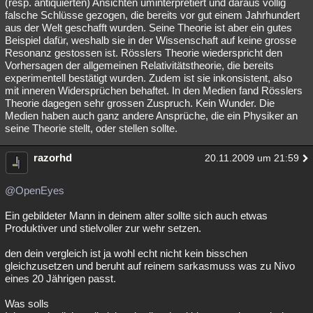
(resp. antiquierten) Ansichten uminterpretiert und daraus völlig
falsche Schlüsse gezogen, die bereits vor gut einem Jahrhundert
aus der Welt geschafft wurden. Seine Theorie ist aber ein gutes
Beispiel dafür, weshalb sie in der Wissenschaft auf keine grosse
Resonanz gestossen ist. Rösslers Theorie wiederspricht den
Vorhersagen der allgemeinen Relativitätstheorie, die bereits
experimentell bestätigt wurden. Zudem ist sie inkonsistent, also
mit inneren Widersprüchen behaftet. In den Medien fand Rösslers
Theorie dagegen sehr grossen Zuspruch. Kein Wunder. Die
Medien haben auch ganz andere Ansprüche, die ein Physiker an
seine Theorie stellt, oder stellen sollte.
razorhd
20.11.2009 um 21:59
@OpenEyes
Ein gebildeter Mann in deinem alter sollte sich auch etwas
Produktiver und stielvoller zur wehr setzen.
den dein vergleich ist ja wohl echt nicht kein bisschen
gleichzusetzen und beruht auf reinem sarkasmuss was zu Nivo
eines 20 Jährigen passt.
Was solls