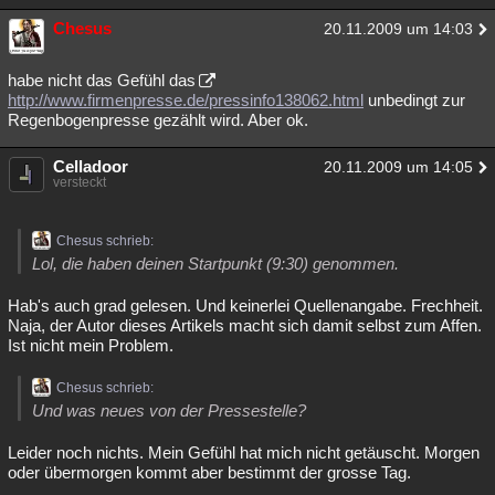
Besucht
Teilgenommen
Alle
Neue
Geschlossen
Chesus
20.11.2009 um 14:03
Lesenswert
Schlüsselwörter
habe nicht das Gefühl das
http://www.firmenpresse.de/pressinfo138062.html
unbedingt zur
Regenbogenpresse gezählt wird. Aber ok.
Celladoor
20.11.2009 um 14:05
versteckt
Chesus schrieb:
Lol, die haben deinen Startpunkt (9:30) genommen.
Hab's auch grad gelesen. Und keinerlei Quellenangabe. Frechheit.
Naja, der Autor dieses Artikels macht sich damit selbst zum Affen.
Ist nicht mein Problem.
Chesus schrieb:
Und was neues von der Pressestelle?
Leider noch nichts. Mein Gefühl hat mich nicht getäuscht. Morgen
oder übermorgen kommt aber bestimmt der grosse Tag.