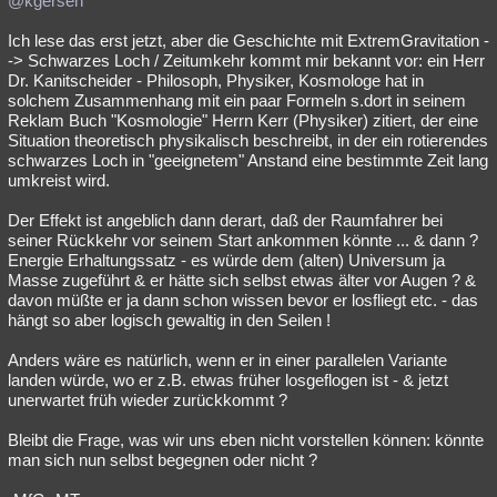
@kgersen
Ich lese das erst jetzt, aber die Geschichte mit ExtremGravitation -
-> Schwarzes Loch / Zeitumkehr kommt mir bekannt vor: ein Herr
Dr. Kanitscheider - Philosoph, Physiker, Kosmologe hat in
solchem Zusammenhang mit ein paar Formeln s.dort in seinem
Reklam Buch "Kosmologie" Herrn Kerr (Physiker) zitiert, der eine
Situation theoretisch physikalisch beschreibt, in der ein rotierendes
schwarzes Loch in "geeignetem" Anstand eine bestimmte Zeit lang
umkreist wird.
Der Effekt ist angeblich dann derart, daß der Raumfahrer bei
seiner Rückkehr vor seinem Start ankommen könnte ... & dann ?
Energie Erhaltungssatz - es würde dem (alten) Universum ja
Masse zugeführt & er hätte sich selbst etwas älter vor Augen ? &
davon müßte er ja dann schon wissen bevor er losfliegt etc. - das
hängt so aber logisch gewaltig in den Seilen !
Anders wäre es natürlich, wenn er in einer parallelen Variante
landen würde, wo er z.B. etwas früher losgeflogen ist - & jetzt
unerwartet früh wieder zurückkommt ?
Bleibt die Frage, was wir uns eben nicht vorstellen können: könnte
man sich nun selbst begegnen oder nicht ?