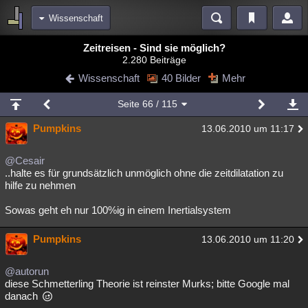
Wissenschaft
Bereiche
Zeitreisen - Sind sie möglich?
2.280 Beiträge
Echtzeit
Diskussionen
Blogs
Videos
Statistiken
Wissenschaft
40 Bilder
Mehr
Chat
Wiki
Neuigkeiten
2
Seite
66
/ 115
meine Rubriken
Pumpkins
13.06.2010 um 11:17
Menschen
Wissenschaft
Politik
Mystery
Kriminalfälle
Spiritualität
Verschwörungen
Technologie
Ufologie
@Cesair
..halte es für grundsätzlich unmöglich ohne die zeitdilatation zu
hilfe zu nehmen
Natur
Umfragen
Unterhaltung
weitere Rubriken
Sowas geht eh nur 100%ig in einem Inertialsystem
Philosophie
Träume
Orte
Esoterik
Literatur
Pumpkins
13.06.2010 um 11:20
Astronomie
Helpdesk
Gruppen
Gaming
Filme
@autorun
Musik
Clash
Verbesserungen
Allmystery
English
diese Schmetterling Theorie ist reinster Murks; bitte Google mal
danach
Übersichten