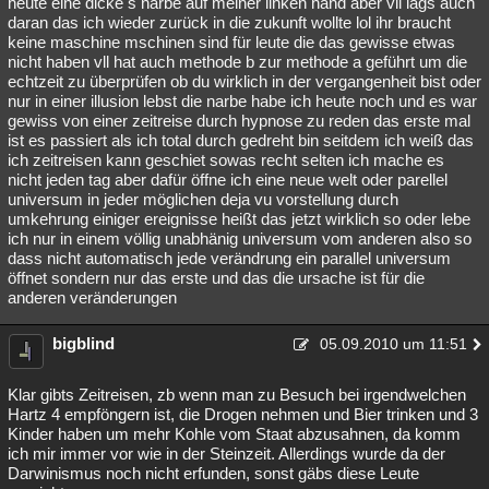
heute eine dicke s narbe auf meiner linken hand aber vll lags auch
daran das ich wieder zurück in die zukunft wollte lol ihr braucht
keine maschine mschinen sind für leute die das gewisse etwas
nicht haben vll hat auch methode b zur methode a geführt um die
echtzeit zu überprüfen ob du wirklich in der vergangenheit bist oder
nur in einer illusion lebst die narbe habe ich heute noch und es war
gewiss von einer zeitreise durch hypnose zu reden das erste mal
ist es passiert als ich total durch gedreht bin seitdem ich weiß das
ich zeitreisen kann geschiet sowas recht selten ich mache es
nicht jeden tag aber dafür öffne ich eine neue welt oder parellel
universum in jeder möglichen deja vu vorstellung durch
umkehrung einiger ereignisse heißt das jetzt wirklich so oder lebe
ich nur in einem völlig unabhänig universum vom anderen also so
dass nicht automatisch jede verändrung ein parallel universum
öffnet sondern nur das erste und das die ursache ist für die
anderen veränderungen
bigblind
05.09.2010 um 11:51
Klar gibts Zeitreisen, zb wenn man zu Besuch bei irgendwelchen
Hartz 4 empföngern ist, die Drogen nehmen und Bier trinken und 3
Kinder haben um mehr Kohle vom Staat abzusahnen, da komm
ich mir immer vor wie in der Steinzeit. Allerdings wurde da der
Darwinismus noch nicht erfunden, sonst gäbs diese Leute