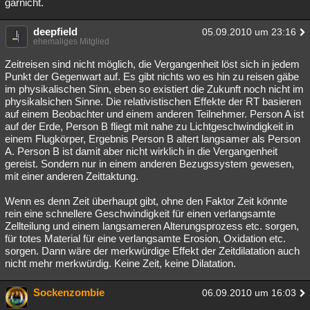
garnicht.
deepfield
05.09.2010 um 23:16
ehemaliges Mitglied
Zeitreisen sind nicht möglich, die Vergangenheit löst sich in jedem
Punkt der Gegenwart auf. Es gibt nichts wo es hin zu reisen gäbe
im physikalischen Sinn, eben so existiert die Zukunft noch nicht im
physikalsichen Sinne. Die relativistischen Effekte der RT basieren
auf einem Beobachter und einem anderen Teilnehmer. Person A ist
auf der Erde, Person B fliegt mit nahe zu Lichtgeschwindigkeit in
einem Flugkörper, Ergebnis Person B altert langsamer als Person
A. Person B ist damit aber nicht wirklich in die Vergangenheit
gereist. Sondern nur in einem anderen Bezugssystem gewesen,
mit einer anderen Zeittaktung.
Wenn es denn Zeit überhaupt gibt, ohne den Faktor Zeit könnte
rein eine schnellere Geschwindigkeit für einen verlangsamte
Zellteilung und einem langsameren Alterungsprozess etc. sorgen,
für totes Material für eine verlangsamte Erosion, Oxidation etc.
sorgen. Dann wäre der merkwürdige Effekt der Zeitdilatation auch
nicht mehr merkwürdig. Keine Zeit, keine Dilatation.
Sockenzombie
06.09.2010 um 16:03