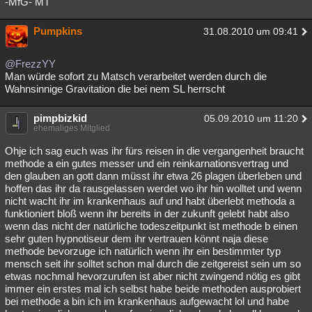
-MfG- MT
Pumpkins
31.08.2010 um 09:41
@FrezzYY
Man würde sofort zu Matsch verarbeitet werden durch die
Wahnsinnige Gravitation die bei nem SL herrscht
pimpbizkid
05.09.2010 um 11:20
ehemaliges Mitglied
Ohje ich sag euch was ihr fürs reisen in die vergangenheit braucht
methode a ein gutes messer und ein reinkarnationsvertrag und
den glauben an gott dann müsst ihr etwa 26 plagen überleben und
hoffen das ihr da rausgelassen werdet wo ihr hin wolltet und wenn
nicht wacht ihr im krankenhaus auf und habt überlebt methoda a
funktioniert bloß wenn ihr bereits in der zukunft gelebt habt also
wenn das nicht der natürliche todeszeitpunkt ist methode b einen
sehr guten hypnotiseur dem ihr vertrauen könnt naja diese
methode bevorzuge ich natürlich wenn ihr ein bestimmter typ
mensch seit ihr solltet schon mal durch die zeitgereist sein um so
etwas nochmal hevorzurufen ist aber nicht zwingend nötig es gibt
immer ein erstes mal ich selbst habe beide methoden ausprobiert
bei methode a bin ich im krankenhaus aufgewacht lol und habe