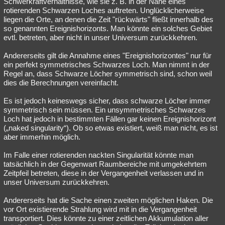
Schwerkraftverhältnisse, wie sie z. B. in der Nähe eines
rotierenden Schwarzen Loches auftreten. Unglücklicherweise
liegen die Orte, an denen die Zeit "rückwärts" fließt innerhalb des
so genannten Ereignishorizonts. Man könnte ein solches Gebiet
evtl. betreten, aber nicht in unser Universum zurückkehren.
Andererseits gilt die Annahme eines "Ereignishorizontes" nur für
ein perfekt symmetrisches Schwarzes Loch. Man nimmt in der
Regel an, dass Schwarze Löcher symmetrisch sind, schon weil
dies die Berechnungen vereinfacht.
Es ist jedoch keineswegs sicher, dass schwarze Löcher immer
symmetrisch sein müssen. Ein unsymmetrisches Schwarzes
Loch hat jedoch in bestimmten Fällen gar keinen Ereignishorizont
(„naked singularity“). Ob so etwas existiert, weiß man nicht, es ist
aber immerhin möglich.
Im Falle einer rotierenden nackten Singularität könnte man
tatsächlich in der Gegenwart Raumbereiche mit umgekehrtem
Zeitpfeil betreten, diese in der Vergangenheit verlassen und in
unser Universum zurückkehren.
Andererseits hat die Sache einen zweiten möglichen Haken. Die
vor Ort existierende Strahlung wird mit in die Vergangenheit
transportiert. Dies könnte zu einer zeitlichen Akkumulation aller