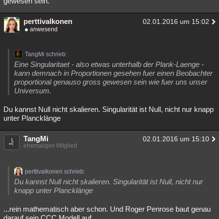
gewesen sein.
Besucht
Teilgenommen
Alle
Neue
Geschlossen
perttivalkonen
02.01.2016 um 15:02
Lesenswert
anwesend
Schlüsselwörter
TangMi schrieb:
Eine Singularitaet - also etwas unterhalb der Plank-Laenge -
kann demnach in Proportionen gesehen fuer einen Beobachter
proportional genauso gross gewesen sein wie fuer uns unser
Universum.
Du kannst Null nicht skalieren. Singularität ist Null, nicht nur knapp
unter Plancklänge
TangMi
02.01.2016 um 15:10
ehemaliges Mitglied
perttivalkonen schrieb:
Du kannst Null nicht skalieren. Singularität ist Null, nicht nur
knapp unter Plancklänge
...rein mathematisch aber schon. Und Roger Penrose baut genau
darauf sein CCC Modell auf.