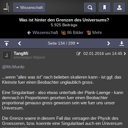
Wissenschaft
Bereiche
Was ist hinter den Grenzen des Universums?
5.925 Beiträge
Echtzeit
Diskussionen
Blogs
Videos
Statistiken
Wissenschaft
86 Bilder
Mehr
Chat
Wiki
Neuigkeiten
2
Seite
134
/ 299
meine Rubriken
TangMi
02.01.2016 um 14:45
Menschen
Wissenschaft
Politik
Mystery
Kriminalfälle
ehemaliges Mitglied
Spiritualität
Verschwörungen
Technologie
Ufologie
@McMurdo
...wenn "alles was ist" nach belieben skalieren kann - ist ggf. das
Natur
Umfragen
Unterhaltung
Kleinste fuer einen Beobachter unglaublich gross.
weitere Rubriken
Eine Singularitaet - also etwas unterhalb der Plank-Laenge - kann
Philosophie
Träume
Orte
Esoterik
Literatur
demnach in Proportionen gesehen fuer einen Beobachter
proportional genauso gross gewesen sein wie fuer uns unser
Astronomie
Helpdesk
Gruppen
Gaming
Filme
Universum.
Musik
Clash
Verbesserungen
Allmystery
English
Die Grenze waere in diesem Fall das versagen der Physik des
Groesseren, bzw. koennte eine Singularitaet auch ein Universum
Übersichten