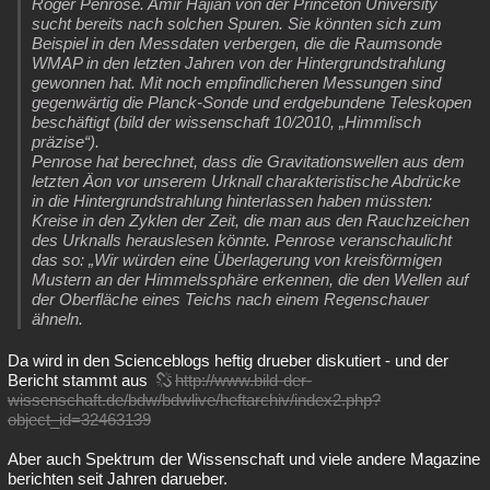
Roger Penrose. Amir Hajian von der Princeton University
sucht bereits nach solchen Spuren. Sie könnten sich zum
Beispiel in den Messdaten verbergen, die die Raumsonde
WMAP in den letzten Jahren von der Hintergrundstrahlung
gewonnen hat. Mit noch empfindlicheren Messungen sind
gegenwärtig die Planck-Sonde und erdgebundene Teleskopen
beschäftigt (bild der wissenschaft 10/2010, „Himmlisch
präzise“).
Penrose hat berechnet, dass die Gravitationswellen aus dem
letzten Äon vor unserem Urknall charakteristische Abdrücke
in die Hintergrundstrahlung hinterlassen haben müssten:
Kreise in den Zyklen der Zeit, die man aus den Rauchzeichen
des Urknalls herauslesen könnte. Penrose veranschaulicht
das so: „Wir würden eine Überlagerung von kreisförmigen
Mustern an der Himmelssphäre erkennen, die den Wellen auf
der Oberfläche eines Teichs nach einem Regenschauer
ähneln.
Da wird in den Scienceblogs heftig drueber diskutiert - und der
Bericht stammt aus
http://www.bild-der-
wissenschaft.de/bdw/bdwlive/heftarchiv/index2.php?
object_id=32463139
Aber auch Spektrum der Wissenschaft und viele andere Magazine
berichten seit Jahren darueber.