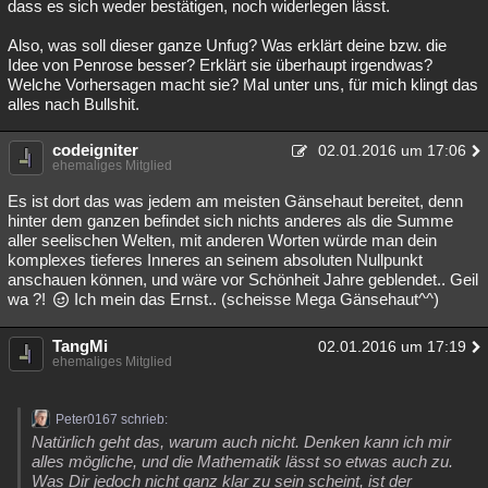
dass es sich weder bestätigen, noch widerlegen lässt.
Also, was soll dieser ganze Unfug? Was erklärt deine bzw. die
Idee von Penrose besser? Erklärt sie überhaupt irgendwas?
Welche Vorhersagen macht sie? Mal unter uns, für mich klingt das
alles nach Bullshit.
codeigniter
02.01.2016 um 17:06
ehemaliges Mitglied
Es ist dort das was jedem am meisten Gänsehaut bereitet, denn
hinter dem ganzen befindet sich nichts anderes als die Summe
aller seelischen Welten, mit anderen Worten würde man dein
komplexes tieferes Inneres an seinem absoluten Nullpunkt
anschauen können, und wäre vor Schönheit Jahre geblendet.. Geil
wa ?!
Ich mein das Ernst.. (scheisse Mega Gänsehaut^^)
TangMi
02.01.2016 um 17:19
ehemaliges Mitglied
Peter0167 schrieb:
Natürlich geht das, warum auch nicht. Denken kann ich mir
alles mögliche, und die Mathematik lässt so etwas auch zu.
Was Dir jedoch nicht ganz klar zu sein scheint, ist der