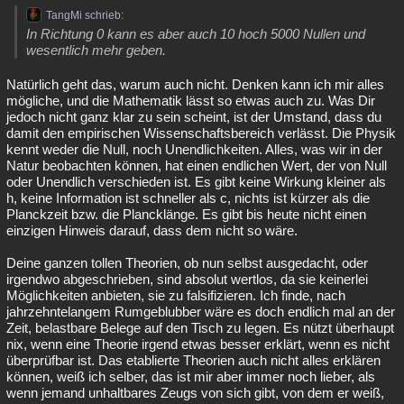
TangMi schrieb:
In Richtung 0 kann es aber auch 10 hoch 5000 Nullen und
wesentlich mehr geben.
Natürlich geht das, warum auch nicht. Denken kann ich mir alles
mögliche, und die Mathematik lässt so etwas auch zu. Was Dir
jedoch nicht ganz klar zu sein scheint, ist der Umstand, dass du
damit den empirischen Wissenschaftsbereich verlässt. Die Physik
kennt weder die Null, noch Unendlichkeiten. Alles, was wir in der
Natur beobachten können, hat einen endlichen Wert, der von Null
oder Unendlich verschieden ist. Es gibt keine Wirkung kleiner als
h, keine Information ist schneller als c, nichts ist kürzer als die
Planckzeit bzw. die Plancklänge. Es gibt bis heute nicht einen
einzigen Hinweis darauf, dass dem nicht so wäre.
Deine ganzen tollen Theorien, ob nun selbst ausgedacht, oder
irgendwo abgeschrieben, sind absolut wertlos, da sie keinerlei
Möglichkeiten anbieten, sie zu falsifizieren. Ich finde, nach
jahrzehntelangem Rumgeblubber wäre es doch endlich mal an der
Zeit, belastbare Belege auf den Tisch zu legen. Es nützt überhaupt
nix, wenn eine Theorie irgend etwas besser erklärt, wenn es nicht
überprüfbar ist. Das etablierte Theorien auch nicht alles erklären
können, weiß ich selber, das ist mir aber immer noch lieber, als
wenn jemand unhaltbares Zeugs von sich gibt, von dem er weiß,