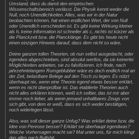
Umstand, dass du damit den empirischen
Wissenschaftsbereich verlässt. Die Physik kennt weder die
Null, noch Unendlichkeiten. Alles, was wir in der Natur
beobachten können, hat einen endlichen Wert, der von Null
oder Unendlich verschieden ist. Es gibt keine Wirkung kleiner
als h, keine Information ist schneller als c, nichts ist kürzer als
die Planckzeit bzw. die Plancklänge. Es gibt bis heute nicht
einen einzigen Hinweis darauf, dass dem nicht so wäre.
Deine ganzen tollen Theorien, ob nun selbst ausgedacht, oder
irgendwo abgeschrieben, sind absolut wertlos, da sie keinerlei
Möglichkeiten anbieten, sie zu falsifizieren. Ich finde, nach
jahrzehntelangem Rumgeblubber wäre es doch endlich mal an
der Zeit, belastbare Belege auf den Tisch zu legen. Es nützt
überhaupt nix, wenn eine Theorie irgend etwas besser erklärt,
wenn es nicht überprüfbar ist. Das etablierte Theorien auch
nicht alles erklären können, weiß ich selber, das ist mir aber
immer noch lieber, als wenn jemand unhaltbares Zeugs von
sich gibt, von dem er weiß, dass es sich weder bestätigen,
noch widerlegen lässt.
Also, was soll dieser ganze Unfug? Was erklärt deine bzw. die
Idee von Penrose besser? Erklärt sie überhaupt irgendwas?
Welche Vorhersagen macht sie? Mal unter uns, für mich klingt
das alles nach Bullshit.