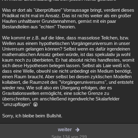
Was er dort als "überprüfbare" Vorraussage bringt, verdient dieses
Prädikat nicht mal im Ansatz. Das ist nichts weiter als ein großer
Haufen unhaltbarer Grundannahmen, gemixt mit ein paar
Bestandteilen aus "echten" Theorien.
Wie kommt er z.B. auf die Idee, dass masselose Teilchen, bzw.
Wellen aus einem hypothetischen Vorgängeruniversum in unser
Universum gelangen können? Selbst wenn es dafür irgendeinen
mathematischen Ansatz geben würde, ist das spekulativ ja wohl
kaum noch zu überbieten. Er hat absolut nichts handfestes, womit
sich diese Hypothesen belegen lassen. Selbst als Laie weiß ich,
dass eine Welle, obwohl sie nicht unbedingt ein Medium benötigt,
einen Raum braucht. Aber selbst bei diesen zyklischen Modellen
kollabiert, die Raumzeit des "Vorgängeruniversums", und entsteht
wieder neu. Wie soll also ein Übergang erfolgen, der es
Gravitationswellen ermöglicht, eine solche Grenze zu
überschreiten, um anschließend irgendwelche Skalarfelder
"umzupflügen"
Sorry, ich bleibe beim Bullshit.
weiter
Seite 134 von 299