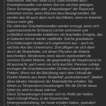
masselose Teilchen, etwa Licht. Dann könnten auch
Gravitationswellen von einem Äon ins nächste gelangen.
Diese Schwingungen oder „Kräuselungen“ der Raumzeit
entstehen immer, wenn Massen beschleunigt werden. Sie
werden das All auch dann noch durchfluten, wenn es keinerlei
Masse mehr gibt.
Die stärksten Gravitationswellen werden erzeugt, wenn sich
supermassereiche Schwarze Löcher umkreisen und
schließlich miteinander kollidieren: ein brachiales Ereignis, das
in Galaxien immer wieder stattfindet. Solche gravitativen
Erschütterungen breiten sich ungehemmt aus – auch ins
nächste Äon des Universums. Dort pflügen sie sich dann
durch die Skalarfelder, mit denen Physiker die Materie
beschreiben. Mindestens eines davon repräsentiert die
ominöse Dunkle Materie, die gegenwärtig die Hauptmasse im
All ausmacht, auch wenn sie nicht leuchtet. Penrose zufolge
erzeugen die Gravitationswellen Dichteschwankungen in den
Feldern. Wenn mit der Abkühlung nach dem Urknall die
Dunkle Materie aus ihrem Skalarfeld „auskondensiert“, bleiben
diese lokalen Variationen der Materiedichte erhalten. Sie
führen zu Temperaturschwankungen: Wo die Dichte etwas
höher ist, wird es etwas wärmer.
Diese Schwankungen könnten sich im Relikt der heißen
Nach-Urknall-Phase, in der Kosmischen
Hintergrundstrahlung, bis heute erhalten haben, spekuliert