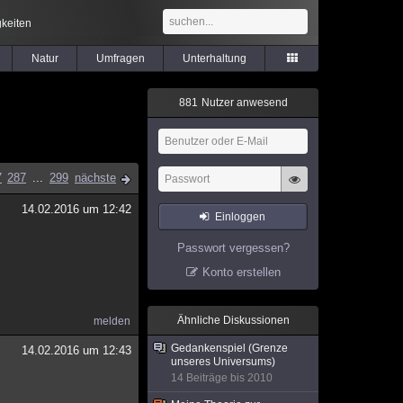
keiten
Natur
Umfragen
Unterhaltung
8
8
1
Nutzer anwesend
7
287
...
299
nächste
14.02.2016 um 12:42
Einloggen
Passwort vergessen?
Konto erstellen
Ähnliche Diskussionen
melden
Gedankenspiel (Grenze
14.02.2016 um 12:43
unseres Universums)
14 Beiträge bis 2010