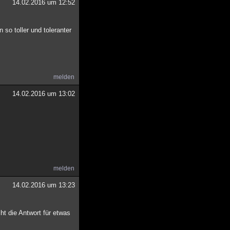
14.02.2016 um 12:52
 so toller und toleranter
melden
14.02.2016 um 13:02
melden
14.02.2016 um 13:23
ht die Antwort für etwas