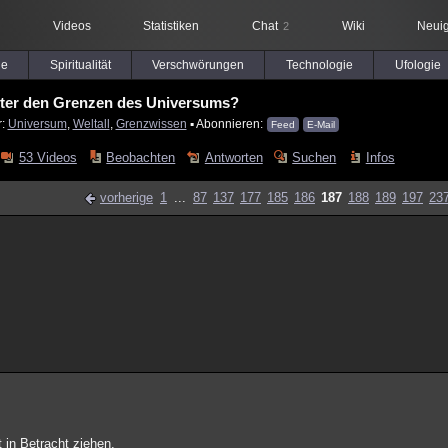
Videos
Statistiken
Chat
Wiki
Neuig
2
le
Spiritualität
Verschwörungen
Technologie
Ufologie
nter den Grenzen des Universums?
r:
Universum
,
Weltall
,
Grenzwissen
▪ Abonnieren:
Feed
E-Mail
53 Videos
Beobachten
Antworten
Suchen
Infos
vorherige
1
...
87
137
177
185
186
187
188
189
197
23
 in Betracht ziehen.