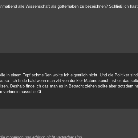
 anmaßend alle Wissenschaft als gotterhaben zu bezeichnen? Schließlich has
Alle in einem Topf schmeißen wollte ich eigentlich nicht. Und die Politiker sin
 das so. Ich finde hald wenn man zB von dunkler Materie spricht ist es das s
isen. Deshalb finde ich das man es in Betracht ziehen sollte aber trotzdem 
m vorhinein ausschließt.
ie moralisch und ethisch nicht vertretbar sind.