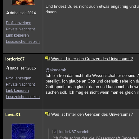
Und findest Du es nicht auch etwas engstirnig und
davon.
dabei seit 2014
Profil anzeigen
Private Nachricht
Link kopieren
Lesezeichen setzen
Was ist hinter den Grenzen des Universums?
lordcriz87
dabei seit 2015
@skagerak
Ich bin froh das nicht alle Wissenschaftler so sind. 
Profil anzeigen
beteiligt. Ich glaube an Gott und deshalb sehe ich
Private Nachricht
Gott spricht man glaubt daran und kann nichts bewe
Link kopieren
suchen soll. Ich mag es nicht wenn man es gleich i
Lesezeichen setzen
Was ist hinter den Grenzen des Universums?
LeviaX1
lordcriz87 schrieb:
Ich finde schon das die Wissenschaft Dinge tut d