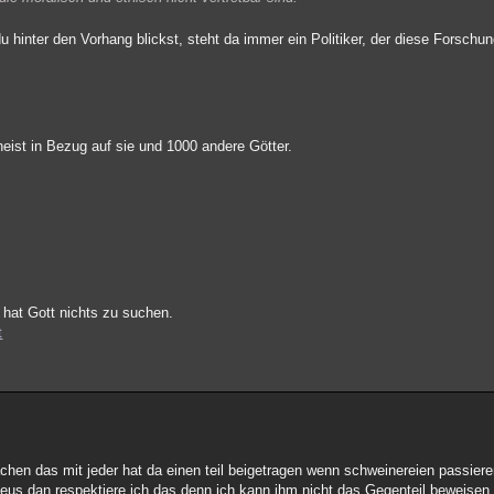
hinter den Vorhang blickst, steht da immer ein Politiker, der diese Forschung
heist in Bezug auf sie und 1000 andere Götter.
 hat Gott nichts zu suchen.
t
hen das mit jeder hat da einen teil beigetragen wenn schweinereien passiere
s dan respektiere ich das denn ich kann ihm nicht das Gegenteil beweisen un