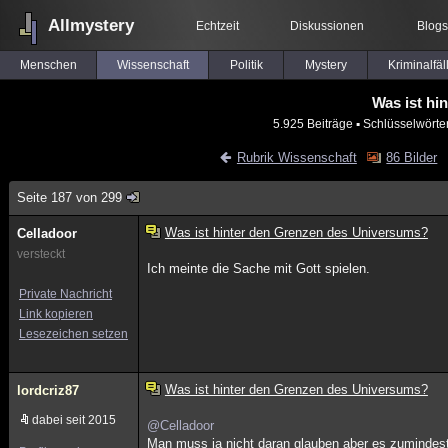
Allmystery
Echtzeit
Diskussionen
Blogs
Menschen
Wissenschaft
Politik
Mystery
Kriminalfäl
Was ist hi
5.925 Beiträge
▪ Schlüsselwörte
Rubrik Wissenschaft
86 Bilder
Seite 187 von 299
Was ist hinter den Grenzen des Universums?
Celladoor
versteckt
Ich meinte die Sache mit Gott spielen.
Private Nachricht
Link kopieren
Lesezeichen setzen
Was ist hinter den Grenzen des Universums?
lordcriz87
dabei seit 2015
@Celladoor
Man muss ja nicht daran glauben aber es zumindest