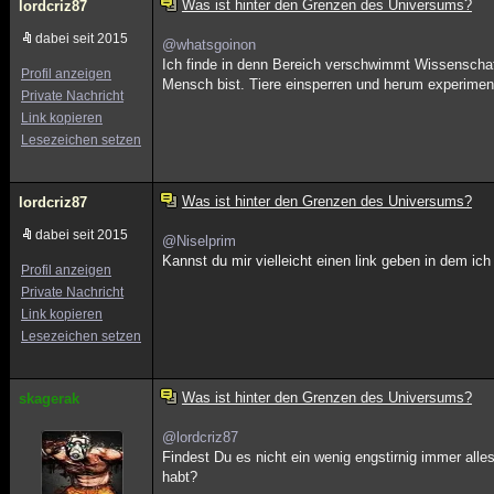
Was ist hinter den Grenzen des Universums?
lordcriz87
dabei seit 2015
@whatsgoinon
Ich finde in denn Bereich verschwimmt Wissenschaft 
Profil anzeigen
Mensch bist. Tiere einsperren und herum experimenti
Private Nachricht
Link kopieren
Lesezeichen setzen
Was ist hinter den Grenzen des Universums?
lordcriz87
dabei seit 2015
@Niselprim
Kannst du mir vielleicht einen link geben in dem ic
Profil anzeigen
Private Nachricht
Link kopieren
Lesezeichen setzen
Was ist hinter den Grenzen des Universums?
skagerak
@lordcriz87
Findest Du es nicht ein wenig engstirnig immer alles
habt?