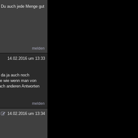
t Du auch jede Menge gut
melden
14.02.2016 um 13:33
d da ja auch noch
elbe wie wenn man von
nach anderen Antworten
melden
14.02.2016 um 13:34