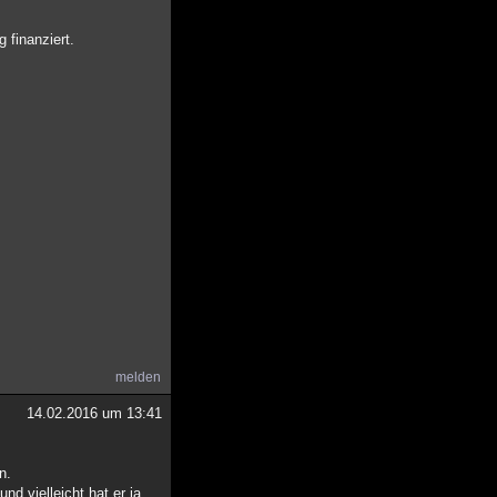
 finanziert.
melden
14.02.2016 um 13:41
n.
d vielleicht hat er ja