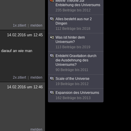
Meine Theorie zur
Entstehung des Universums
235 Beiträge bis 2012
Alles besteht aus nur 2
Dingen
1x zitiert
melden
112 Beiträge bis 2018
14.02.2016 um 12:45
Was ist hinter dem
Universum?
113 Beiträge bis 2019
h darauf an wie man
Entsteht Gravitation durch
die Ausdehnung des
Universums?
90 Beiträge bis 2011
2x zitiert
melden
Scale of the Universe
19 Beiträge bis 2012
14.02.2016 um 12:46
Expansion des Universums
162 Beiträge bis 2013
melden