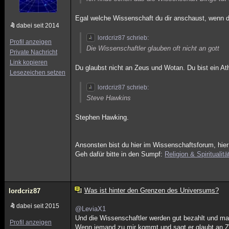
Egal welche Wissenschaft du dir anschaust, wenn du 
dabei seit 2014
lordcriz87 schrieb:
Profil anzeigen
Die Wissenschaftler glauben oft nicht an gott
Private Nachricht
Link kopieren
Du glaubst nicht an Zeus und Wotan. Du bist ein At
Lesezeichen setzen
lordcriz87 schrieb:
Steve Hawkins
Stephen Hawking.
Ansonsten bist du hier im Wissenschaftsforum, hier
Geh dafür bitte in den Sumpf:
Religion & Spiritualitä
Was ist hinter den Grenzen des Universums?
lordcriz87
dabei seit 2015
@LeviaX1
Und die Wissenschaftler werden gut bezahlt und mac
Profil anzeigen
Wenn jemand zu mir kommt und sagt er glaubt an Zeu