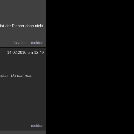
st der Richter dann nicht
1x zitiert
melden
14.02.2016 um 12:49
nders. Da darf man
melden