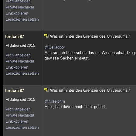
Profil anzeigen
Private Nachricht
Link kopieren
Lesezeichen setzen
Was ist hinter den Grenzen des Universums?
lordcriz87
dabei seit 2015
@Celladoor
Ach so. Ich finde schon das die Wissenschaft Dinge 
Profil anzeigen
gewisse Sachen einsetzt.
Private Nachricht
Link kopieren
Lesezeichen setzen
Was ist hinter den Grenzen des Universums?
lordcriz87
dabei seit 2015
@Niselprim
Echt, hab davon noch nicht gehört.
Profil anzeigen
Private Nachricht
Link kopieren
Lesezeichen setzen