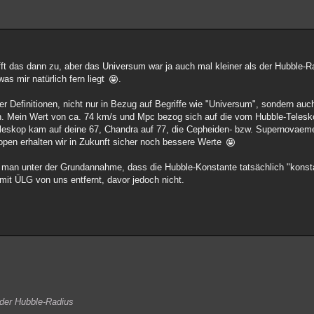
ft das dann zu, aber das Universum war ja auch mal kleiner als der Hubble-Ra
as mir natürlich fern liegt
.
r Definitionen, nicht nur in Bezug auf Begriffe wie "Universum", sondern auc
n. Mein Wert von ca. 74 km/s und Mpc bezog sich auf die vom Hubble-Telesk
teleskop kam auf deine 67, Chandra auf 77, die Cepheiden- bzw. Supernov
pen erhalten wir in Zukunft sicher noch bessere Werte
t man unter der Grundannahme, dass die Hubble-Konstante tatsächlich "konsta
mit ÜLG von uns entfernt, davor jedoch nicht.
 der Hubble-Radius