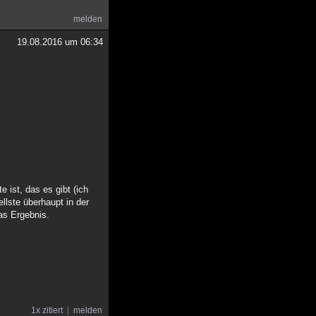
melden
19.08.2016 um 06:34
 ist, das es gibt (ich
llste überhaupt in der
as Ergebnis.
1x zitiert
melden