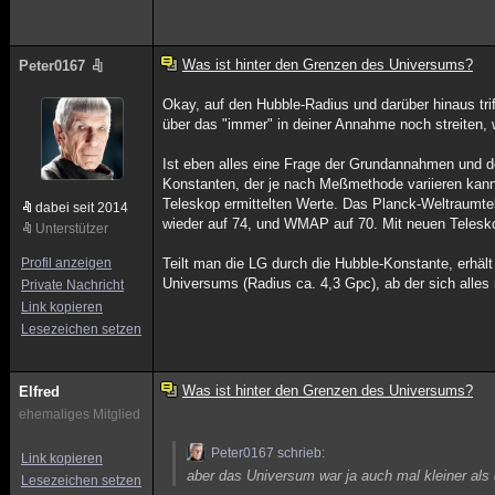
Was ist hinter den Grenzen des Universums?
Peter0167
Okay, auf den Hubble-Radius und darüber hinaus trif
über das "immer" in deiner Annahme noch streiten, w
Ist eben alles eine Frage der Grundannahmen und de
Konstanten, der je nach Meßmethode variieren kan
Teleskop ermittelten Werte. Das Planck-Weltraum
dabei seit 2014
wieder auf 74, und WMAP auf 70. Mit neuen Telesko
Unterstützer
Profil anzeigen
Teilt man die LG durch die Hubble-Konstante, erhäl
Universums (Radius ca. 4,3 Gpc), ab der sich alles 
Private Nachricht
Link kopieren
Lesezeichen setzen
Was ist hinter den Grenzen des Universums?
Elfred
ehemaliges Mitglied
Peter0167 schrieb:
Link kopieren
aber das Universum war ja auch mal kleiner als
Lesezeichen setzen