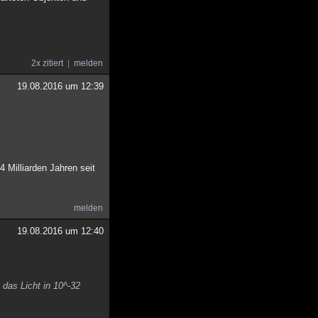
2x zitiert
melden
19.08.2016 um 12:39
 Milliarden Jahren seit
melden
19.08.2016 um 12:40
 das Licht in 10^-32