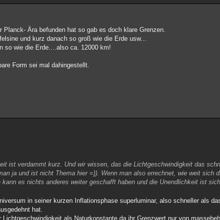
er Planck- Ära befunden hat so gab es doch klare Grenzen.
elsine und kurz danach so groß wie die Erde usw...
 so wie die Erde....also ca. 12000 km!
are Form sei mal dahingestellt.
eit ist verdammt kurz. Und wir wissen, das die Lichtgeschwindigkeit das schne
an ja und ist nicht Thema hier =)). Wenn man also errechnet, wie weit sich 
kann es nichts anderes weiter geschafft haben und die Unendlichkeit ist sich
versum in seiner kurzen Inflationsphase superluminar, also schneller als das
usgedehnt hat.
r Lichtgeschwindigkeit als Naturkonstante da ihr Grenzwert nur von massebe