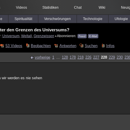
s
Videos
Statistiken
Chat
Wiki
Neuig
le
Spiritualität
Verschwörungen
Technologie
Ufologie
nter den Grenzen des Universums?
r:
Universum
,
Weltall
,
Grenzwissen
▪ Abonnieren:
Feed
E-Mail
53 Videos
Beobachten
Antworten
Suchen
Infos
vorherige
1
...
128
178
218
226
227
228
229
230
23
h wir werden es nie sehen