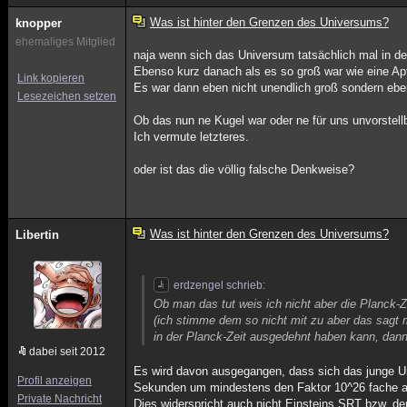
Was ist hinter den Grenzen des Universums?
knopper
ehemaliges Mitglied
naja wenn sich das Universum tatsächlich mal in d
Ebenso kurz danach als es so groß war wie eine Apf
Link kopieren
Es war dann eben nicht unendlich groß sondern eben
Lesezeichen setzen
Ob das nun ne Kugel war oder ne für uns unvorstellb
Ich vermute letzteres.
oder ist das die völlig falsche Denkweise?
Was ist hinter den Grenzen des Universums?
Libertin
erdzengel schrieb:
Ob man das tut weis ich nicht aber die Planck-Z
(ich stimme dem so nicht mit zu aber das sagt m
in der Planck-Zeit ausgedehnt haben kann, dann 
dabei seit 2012
Es wird davon ausgegangen, dass sich das junge Uni
Profil anzeigen
Sekunden um mindestens den Faktor 10^26 fache a
Private Nachricht
Dies widerspricht auch nicht Einsteins SRT bzw. de