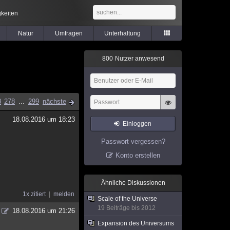
keiten
Natur
Umfragen
Unterhaltung
8
0
0
Nutzer anwesend
8
278
...
299
nächste
18.08.2016 um 18:23
Einloggen
Passwort vergessen?
Konto erstellen
Ähnliche Diskussionen
1x zitiert
melden
Scale of the Universe
19 Beiträge bis 2012
18.08.2016 um 21:26
Expansion des Universums