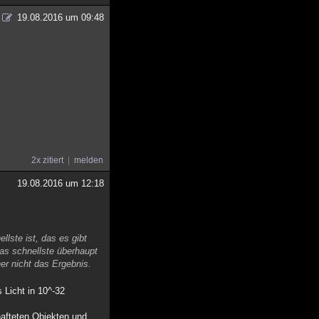
19.08.2016 um 09:48
2x zitiert
melden
19.08.2016 um 12:18
llste ist, das es gibt
das schnellste überhaupt
er nicht das Ergebnis.
 Licht in 10^-32
hafteten Objekten und