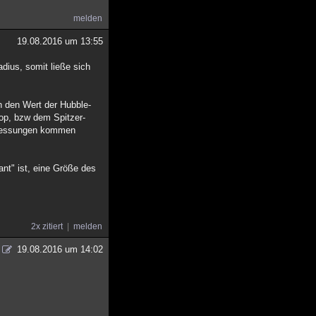
melden
19.08.2016 um 13:55
dius, somit ließe sich
h den Wert der Hubble-
op, bzw dem Spitzer-
aemessungen kommen
nt" ist, eine Größe des
2x zitiert
melden
19.08.2016 um 14:02