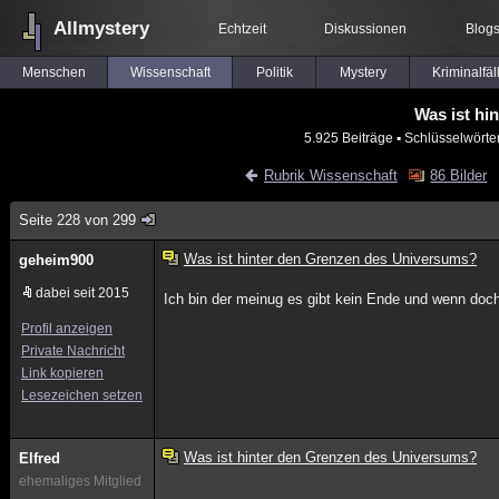
Allmystery
Echtzeit
Diskussionen
Blog
Menschen
Wissenschaft
Politik
Mystery
Kriminalfäl
Was ist hi
5.925 Beiträge
▪ Schlüsselwörte
Rubrik Wissenschaft
86 Bilder
Seite 228 von 299
Was ist hinter den Grenzen des Universums?
geheim900
dabei seit 2015
Ich bin der meinug es gibt kein Ende und wenn doc
Profil anzeigen
Private Nachricht
Link kopieren
Lesezeichen setzen
Was ist hinter den Grenzen des Universums?
Elfred
ehemaliges Mitglied