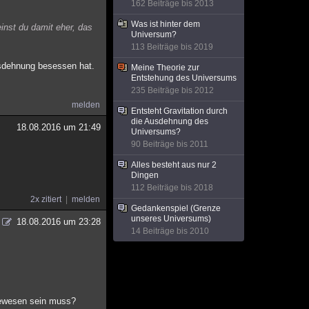
162 Beiträge bis 2013
Was ist hinter dem
inst du damit eher, das
Universum?
113 Beiträge bis 2019
usdehnung besessen hat.
Meine Theorie zur
Entstehung des Universums
235 Beiträge bis 2012
melden
Entsteht Gravitation durch
die Ausdehnung des
18.08.2016 um 21:49
Universums?
90 Beiträge bis 2011
Alles besteht aus nur 2
Dingen
112 Beiträge bis 2018
2x zitiert
melden
Gedankenspiel (Grenze
unseres Universums)
18.08.2016 um 23:28
14 Beiträge bis 2010
 gewesen sein muss?