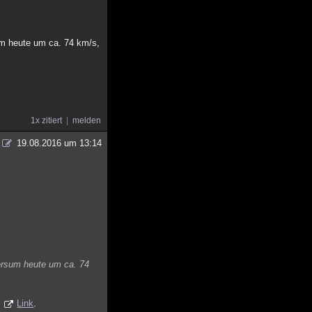
um heute um ca. 74 km/s,
1x zitiert
melden
19.08.2016 um 13:14
versum heute um ca. 74
e
Link
.