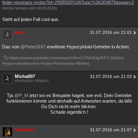
feder-resonanz-motor?id=2908565%3ATopic%3A304879&page=2
(Archiv-Version vom 19.09.2015)
Sieht auf jeden Fall cool aus.
uatu
31.07.2016 um 21:01
Das von
@Peter0167
erwähnte Hypozykloid-Getriebe in Action:
https://www.youtube.com/watch?v=C7NVXlgr8TY (Video:
Hypozykloidischer Feder-Resonanz-Motor)
Micha007
31.07.2016 um 21:03
ehemaliges Mitglied
Tja
@P_M
jetzt wo es Beispiele hagelt, wie evtl. Dein Getriebe
funktionieren könnte und deshalb auf Antworten warten, da läßt
Du Dich nicht mehr blicken.
Schade eigentlich !
Syndrom
31.07.2016 um 21:07