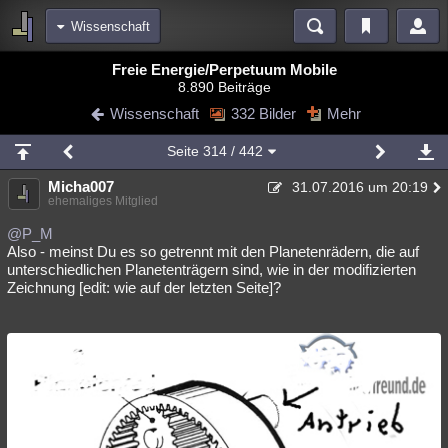
Wissenschaft
Bereiche
Freie Energie/Perpetuum Mobile
8.890 Beiträge
Echtzeit
Diskussionen
Blogs
Videos
Statistiken
Wissenschaft
332 Bilder
Mehr
Chat
Wiki
Neuigkeiten
Seite
314
/ 442
meine Rubriken
Micha007
31.07.2016 um 20:19
Menschen
Wissenschaft
Politik
Mystery
Kriminalfälle
ehemaliges Mitglied
Spiritualität
Verschwörungen
Technologie
Ufologie
@P_M
Also - meinst Du es so getrennt mit den Planetenrädern, die auf
unterschiedlichen Planetenträgern sind, wie in der modifizierten
Natur
Umfragen
Unterhaltung
Zeichnung [edit: wie auf der letzten Seite]?
weitere Rubriken
Philosophie
Träume
Orte
Esoterik
Literatur
Astronomie
Helpdesk
Gruppen
Gaming
Filme
Musik
Clash
Verbesserungen
Allmystery
English
Übersichten