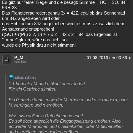
Es gibt nur "eine" Regel und die besagt: Summe = HO + SO, 84 =
56 + 28
Das Planetenrad rotiert genau 3x = 42Z, egal ob das Sonnenrad
um 84Z angetrieben wird oder
das Hohlrad um 84Z angetrieben wird, es muss zusätzlich dem
Achsabstand entsprechen!
r(SO) + r(PL) x 2, 14 + 7 x 2 = 42 x 2 = 84, das Ergebnis ist
"immer" gleich, wäre das nicht so,
würde die Physik dazu nicht stimmen!
P_M
01.08.2016 um 00:56
versteckt
pluss schrieb:
1:1 bedeutet M und n bleibt unverändert.
Für ein Getriebe sinnfrei.
Ein Getriebe kann entweder M erhöhen und n verringern, oder
M verringern und n erhöhen.
Was also soll dein Getriebe denn nun?
Es soll doch angeblich die Eingangsleistung erhöhen. Also
entweder M erhöhen und n beibehalten, oder M beibehalten
und n erhöhen, oder beides erhöhen.