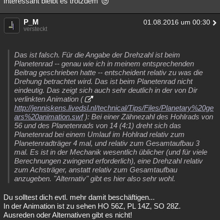
Interessant bleibt es trotzdem
P_M
01.08.2016 um 00:30
versteckt
Das ist falsch. Für die Angabe der Drehzahl ist beim
Planetenrad -- genau wie ich in meinem entsprechenden
Beitrag geschrieben hatte -- entscheident relativ zu was die
Drehung betrachtet wird. Das ist beim Planetenrad nicht
eindeutig. Das zeigt sich auch sehr deutlich in der von Dir
verlinkten Animation (
http://jenniskens.livedsl.nl/technical/Tips/Files/Planetary%20ge
ars%20animation.swf
): Bei einer Zähnezahl des Hohlrads von
56 und des Planetenrads von 14 (4:1) dreht sich das
Planetenrad bei einem Umlauf im Hohlrad relativ zum
Planetenradträger 4 mal, und relativ zum Gesamtaufbau 3
mal. Es ist in der Mechanik wesentlich üblicher (und für viele
Berechnungen zwingend erforderlich), eine Drehzahl relativ
zum Achsträger, anstatt relativ zum Gesamtaufbau
anzugeben. "Alternativ" gibt es hier also sehr wohl.
Du solltest dich evtl. mehr damit beschäftigen...
In der Animation ist zu sehen HO 56Z, PL 14Z, SO 28Z.
Ausreden oder Alternativen gibt es nicht!