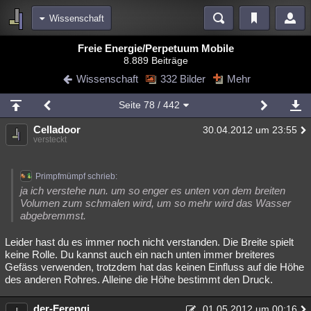
Wissenschaft
Bereiche
Freie Energie/Perpetuum Mobile
8.889 Beiträge
Echtzeit
Diskussionen
Blogs
Videos
Statistiken
Wissenschaft
332 Bilder
Mehr
Chat
Wiki
Neuigkeiten
2
Seite
78
/ 442
meine Rubriken
Celladoor
30.04.2012 um 23:55
Menschen
Wissenschaft
Politik
Mystery
Kriminalfälle
versteckt
Spiritualität
Verschwörungen
Technologie
Ufologie
Primpfmümpf schrieb:
Natur
Umfragen
Unterhaltung
ja ich verstehe nun. um so enger es unten von dem breiten
Volumen zum schmalen wird, um so mehr wird das Wasser
weitere Rubriken
abgebremmst.
Philosophie
Träume
Orte
Esoterik
Literatur
Leider hast du es immer noch nicht verstanden. Die Breite spielt
keine Rolle. Du kannst auch ein nach unten immer breiteres
Astronomie
Helpdesk
Gruppen
Gaming
Filme
Gefäss verwenden, trotzdem hat das keinen Einfluss auf die Höhe
des anderen Rohres. Alleine die Höhe bestimmt den Druck.
Musik
Clash
Verbesserungen
Allmystery
English
Übersichten
der-Ferengi
01.05.2012 um 00:16