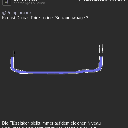
ehemaliges Mitglied
Besucht
Teilgenommen
Alle
Neue
Geschlossen
@Primpfmümpf
Kennst Du das Prinzip einer Schlauchwaage ?
Lesenswert
Schlüsselwörter
Die Flüssigkeit bleibt immer auf dem gleichen Niveau.