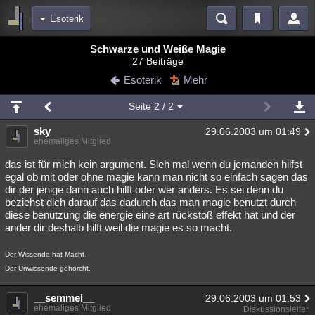
Esoterik
Bereiche
Schwarze und Weiße Magie
27 Beiträge
Echtzeit
Diskussionen
Blogs
Videos
Statistiken
Esoterik
Mehr
Chat
Wiki
Neuigkeiten
Seite
2
/ 2
meine Rubriken
sky
29.06.2003 um 01:49
Menschen
Wissenschaft
Politik
Mystery
Kriminalfälle
ehemaliges Mitglied
Spiritualität
Verschwörungen
Technologie
Ufologie
das ist für mich kein argument. Sieh mal wenn du jemanden hilfst
egal ob mit oder ohne magie kann man nicht so einfach sagen das
dir der jenige dann auch hilft oder wer anders. Es sei denn du
Natur
Umfragen
Unterhaltung
beziehst dich darauf das dadurch das man magie benutzt durch
weitere Rubriken
diese benutzung die energie eine art rückstoß effekt hat und der
ander dir deshalb hilft weil die magie es so macht.
Philosophie
Träume
Orte
Esoterik
Literatur
Der Wissende hat Macht.
Astronomie
Helpdesk
Gruppen
Gaming
Filme
Der Unwissende gehorcht.
Musik
Clash
Verbesserungen
Allmystery
English
__semmel__
29.06.2003 um 01:53
ehemaliges Mitglied
Übersichten
Diskussionsleiter