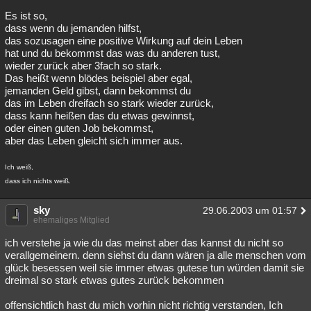
Es ist so,
Besucht
Teilgenommen
Alle
Neue
Geschlossen
dass wenn du jemanden hilfst,
das sozusagen eine positive Wirkung auf dein Leben
Lesenswert
Schlüsselwörter
hat und du bekommst das was du anderen tust,
wieder zurück aber 3fach so stark.
Das heißt wenn blödes beispiel aber egal,
jemanden Geld gibst, dann bekommst du
das im Leben dreifach so stark wieder zurück,
dass kann heißen das du etwas gewinnst,
oder einen guten Job bekommst,
aber das Leben gleicht sich immer aus.
Ich weiß,
dass ich nichts weiß.
sky
29.06.2003 um 01:57
ehemaliges Mitglied
ich verstehe ja wie du das meinst aber das kannst du nicht so
verallgemeinern. denn siehst du dann wären ja alle menschen vom
glück besessen weil sie immer etwas gutese tun würden damit sie
dreimal so stark etwas gutes zurück bekommen
offensichtlich hast du mich vorhin nicht richtig verstanden, Ich