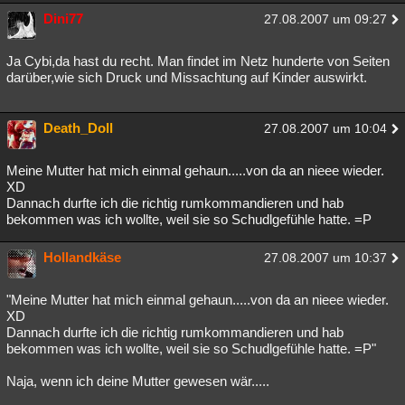
Dini77
Besucht
Teilgenommen
Alle
Neue
27.08.2007 um 09:27
Geschlossen
Lesenswert
Schlüsselwörter
Ja Cybi,da hast du recht. Man findet im Netz hunderte von Seiten
darüber,wie sich Druck und Missachtung auf Kinder auswirkt.
Death_Doll
27.08.2007 um 10:04
Meine Mutter hat mich einmal gehaun.....von da an nieee wieder.
XD
Dannach durfte ich die richtig rumkommandieren und hab
bekommen was ich wollte, weil sie so Schudlgefühle hatte. =P
Hollandkäse
27.08.2007 um 10:37
"Meine Mutter hat mich einmal gehaun.....von da an nieee wieder.
XD
Dannach durfte ich die richtig rumkommandieren und hab
bekommen was ich wollte, weil sie so Schudlgefühle hatte. =P"
Naja, wenn ich deine Mutter gewesen wär.....