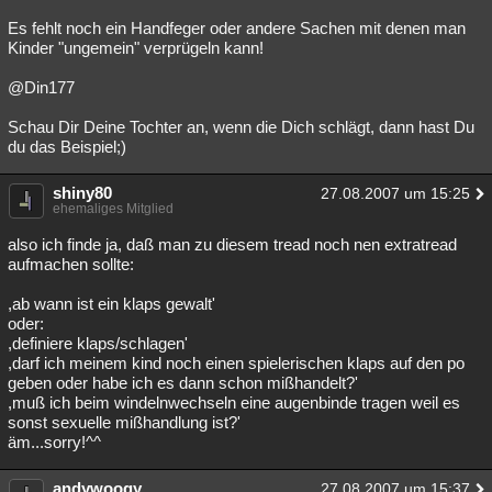
Es fehlt noch ein Handfeger oder andere Sachen mit denen man
Kinder "ungemein" verprügeln kann!
@Din177
Schau Dir Deine Tochter an, wenn die Dich schlägt, dann hast Du
du das Beispiel;)
shiny80
27.08.2007 um 15:25
ehemaliges Mitglied
also ich finde ja, daß man zu diesem tread noch nen extratread
aufmachen sollte:
,ab wann ist ein klaps gewalt'
oder:
,definiere klaps/schlagen'
,darf ich meinem kind noch einen spielerischen klaps auf den po
geben oder habe ich es dann schon mißhandelt?'
,muß ich beim windelnwechseln eine augenbinde tragen weil es
sonst sexuelle mißhandlung ist?'
äm...sorry!^^
andywoogy
27.08.2007 um 15:37