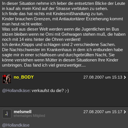
In dieser Situation nehme ich lieber die entsetzten Blicke der Leute
in kauf als mein Kind auf der Strasse verbluten zu sehen.
Ich finde das hat nichts mit Kindesmißhandlung zu tun.
Kinder brauchen Grenzen, mit Antiautoritärer Erzieherung kommt
man heut nicht weiter.
Was soll aus dieser Welt werden wenn die Jugentlichen im Bus
sitzen bleiben wenn ne Omi mit Gehwagen stehen muß, die haben
noch mit 14 eins hinter die Ohren verdient!
Ich denke,Klapps und schlagen sind 2 verschiedene Sachen.
Die Nachtschwester im Krankenhaus in dem ich entbunden habe
sagte mir in einer schlaflosen und durchgebrüllten Nacht, Sie
könne verstehen wenn Mütter in diesen Situationen Ihre Kinder
umbringen. Das fand ich viel grenzwertiger....
no_BODY
27.08.2007 um 15:13
@Hollandkäse
: verkaufst du die? ;-)
melsmell
27.08.2007 um 15:17
ehemaliges Mitglied
@Hollandkäse