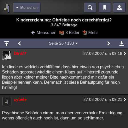
Menschen
Bereiche
Kindererziehung: Ohrfeige noch gerechtfertigt?
3.847 Beiträge
Echtzeit
Diskussionen
Blogs
Videos
Statistiken
Menschen
8 Bilder
Mehr
Chat
Wiki
Neuigkeiten
Seite
26
/ 193
meine Rubriken
Dini77
27.08.2007 um 09:18
Menschen
Wissenschaft
Politik
Mystery
Kriminalfälle
Spiritualität
Verschwörungen
Technologie
Ufologie
Ich finde es wirklich verblüffend,dass hier etwas von psychischen
Schäden gepostet wird,die einem Klaps auf Hinterteil zugrunde
liegen aber keiner meiner Bitte nachkommt und mir dafür ein
Natur
Umfragen
Unterhaltung
Beispiel nennen kann. Demnach ist diese Behautptung für mich
weitere Rubriken
hinfällig!
Philosophie
Träume
Orte
Esoterik
Literatur
cybele
27.08.2007 um 09:21
Astronomie
Helpdesk
Gruppen
Gaming
Filme
Psychische Schäden nimmt man eher von verbaler Erniedrigung...
Musik
Clash
Verbesserungen
Allmystery
English
wenns öffentlich auch noch ist, dann um so schlimmer.
Übersichten