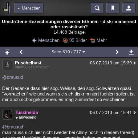
Menschen
Bereiche
Umstrittene Bezeichnungen diverser Ethnien - diskriminierend
oder rassistisch?
Echtzeit
Diskussionen
Blogs
Videos
Statistiken
14.468 Beiträge
Menschen
95 Bilder
Mehr
Chat
Wiki
Neuigkeiten
meine Rubriken
Seite
610
/ 717
Menschen
Wissenschaft
Politik
Mystery
Kriminalfälle
Puschelhasi
06.07.2013 um 15:39
ehemaliges Mitglied
Spiritualität
Verschwörungen
Technologie
Ufologie
@brausud
Natur
Umfragen
Unterhaltung
Der Gedanke dass hier sog. Weisse, den sog. Schwarzen quasi
weitere Rubriken
"vormachen" wie und wann sie sich diskriminiert fuehlen sollen, ist
mir auch schongekommen, es mag zumindest so erscheinen.
Philosophie
Träume
Orte
Esoterik
Literatur
Tussinelda
06.07.2013 um 15:41
Astronomie
Helpdesk
Gruppen
Gaming
Filme
anwesend
Musik
Clash
Verbesserungen
Allmystery
English
@brausud
man muss sich hier nicht (weder bei Allmy noch in diesem thread)
Übersichten
zu seiner Hautfarbe äussern.....manche haben es gemacht,