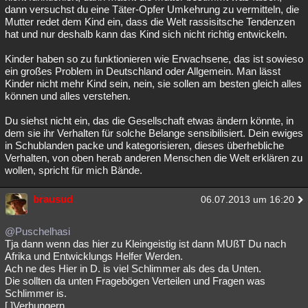
dann versuchst du eine Täter-Opfer Umkehrung zu vermitteln, die
Mutter redet dem Kind ein, dass die Welt rassisitsche Tendenzen
hat und nur deshalb kann das Kind sich nicht richtig entwickeln.
Kinder haben so zu funktionieren wie Erwachsene, das ist sowieso
ein großes Problem in Deutschland oder Allgemein. Man lässt
Kinder nicht mehr Kind sein, nein, sie sollen am besten gleich alles
können und alles verstehen.
Du siehst nicht ein, das die Gesellschaft etwas ändern könnte, in
dem sie ihr Verhalten für solche Belange sensibilisiert. Dein ewiges
in Schublanden packe und kategorisieren, dieses überhebliche
Verhalten, von oben herab anderen Menschen die Welt erklären zu
wollen, spricht für mich Bände.
brausud
06.07.2013 um 16:20
@Puschelhasi
Tja dann wenn das hier zu Kleingeistig ist dann MUßT Du nach
Afrika und Entwicklungs Helfer Werden.
Ach ne des Hier in D. is viel Schlimmer als des da Unten.
Die sollten da unten Fragebögen Verteilen und Fragen was
Schlimmer is.
[ ]Verhungern