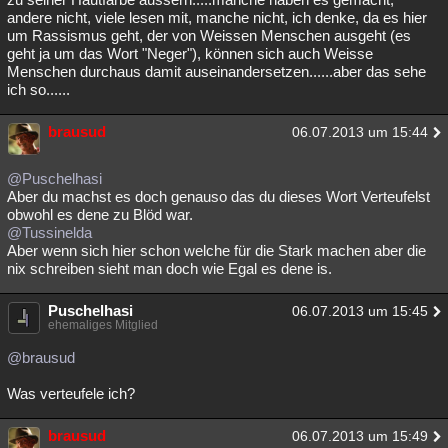
andere nicht, viele lesen mit, manche nicht, ich denke, da es hier
Besucht
Teilgenommen
Alle
Neue
Geschlossen
um Rassismus geht, der von Weissen Menschen ausgeht (es
geht ja um das Wort "Neger"), können sich auch Weisse
Lesenswert
Schlüsselwörter
Menschen durchaus damit auseinandersetzen......aber das sehe
ich so......
brausud
06.07.2013 um 15:44
@Puschelhasi
Aber du machst es doch genauso das du dieses Wort Verteufelst
obwohl es dene zu Blöd war.
@Tussinelda
Aber wenn sich hier schon welche für die Stark machen aber die
nix schreiben sieht man doch wie Egal es dene is.
Puschelhasi
06.07.2013 um 15:45
ehemaliges Mitglied
@brausud
Was verteufele ich?
brausud
06.07.2013 um 15:49