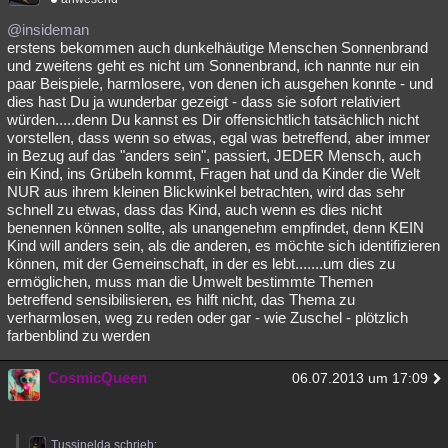
@insideman
erstens bekommen auch dunkelhäutige Menschen Sonnenbrand
und zweitens geht es nicht um Sonnenbrand, ich nannte nur ein
paar Beispiele, harmlosere, von denen ich ausgehen konnte - und
dies hast Du ja wunderbar gezeigt - dass sie sofort relativiert
würden.....denn Du kannst es Dir offensichtlich tatsächlich nicht
vorstellen, dass wenn so etwas, egal was betreffend, aber immer
in Bezug auf das "anders sein", passiert, JEDER Mensch, auch
ein Kind, ins Grübeln kommt, Fragen hat und da Kinder die Welt
NUR aus ihrem kleinen Blickwinkel betrachten, wird das sehr
schnell zu etwas, dass das Kind, auch wenn es dies nicht
benennen können sollte, als unangenehm empfindet, denn KEIN
Kind will anders sein, als die anderen, es möchte sich identifizieren
können, mit der Gemeinschaft, in der es lebt.......um dies zu
ermöglichen, muss man die Umwelt bestimmte Themen
betreffend sensibilisieren, es hilft nicht, das Thema zu
verharmlosen, weg zu reden oder gar - wie Zuschel - plötzlich
farbenblind zu werden
CosmicQueen
06.07.2013 um 17:09
Tussinelda schrieb: