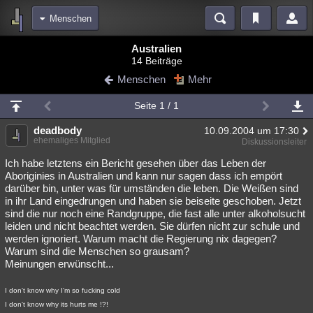
Menschen
Bereiche
Australien
14 Beiträge
Echtzeit
Diskussionen
Blogs
Videos
Statistiken
Menschen
Mehr
Chat
Wiki
Neuigkeiten
2
Seite 1 / 1
meine Rubriken
deadbody
10.09.2004 um 17:30
Menschen
Wissenschaft
Politik
Mystery
Kriminalfälle
ehemaliges Mitglied
Diskussionsleiter
Spiritualität
Verschwörungen
Technologie
Ufologie
Ich habe letztens ein Bericht gesehen über das Leben der
Aboriginies in Australien und kann nur sagen dass ich empört
darüber bin, unter was für umständen die leben. Die Weißen sind
Natur
Umfragen
Unterhaltung
in ihr Land eingedrungen und haben sie beiseite geschoben. Jetzt
weitere Rubriken
sind die nur noch eine Randgruppe, die fast alle unter alkoholsucht
leiden und nicht beachtet werden. Sie dürfen nicht zur schule und
Philosophie
Träume
Orte
Esoterik
Literatur
werden ignoriert. Warum macht die Regierung nix dagegen?
Warum sind die Menschen so grausam?
Astronomie
Helpdesk
Gruppen
Gaming
Filme
Meinungen erwünscht...
Musik
Clash
Verbesserungen
Allmystery
English
I don't know why I'm so fucking cold
I don't know why its hurts me !?!
Übersichten