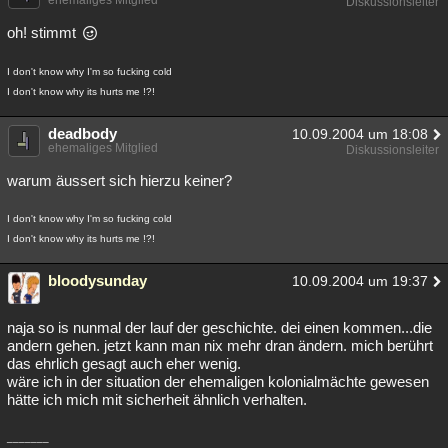
ehemaliges Mitglied
Diskussionsleiter
oh! stimmt
I don't know why I'm so fucking cold
I don't know why its hurts me !?!
deadbody
10.09.2004 um 18:08
ehemaliges Mitglied
Diskussionsleiter
warum äussert sich hierzu keiner?
I don't know why I'm so fucking cold
I don't know why its hurts me !?!
bloodysunday
10.09.2004 um 19:37
naja so is nunmal der lauf der geschichte. dei einen kommen...die
andern gehen. jetzt kann man nix mehr dran ändern. mich berührt
das ehrlich gesagt auch eher wenig.
wäre ich in der situation der ehemaligen kolonialmächte gewesen
hätte ich mich mit sicherheit ähnlich verhalten.
_______