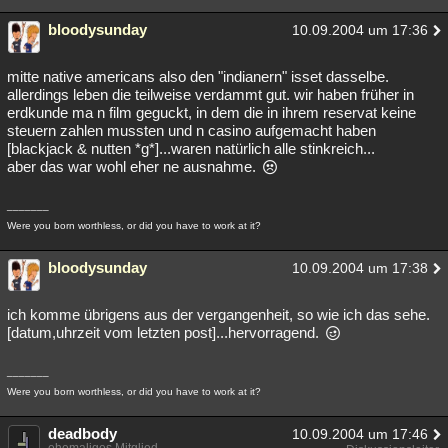
Besucht
Teilgenommen
Alle
Neue
Geschlossen
bloodysunday
10.09.2004 um 17:36
Lesenswert
Schlüsselwörter
mitte native americans also den "indianern" isset dasselbe.
allerdings leben die teilweise verdammt gut. wir haben früher in
erdkunde ma n film geguckt, in dem die in ihrem reservat keine
steuern zahlen mussten und n casino aufgemacht haben
[blackjack & nutten *g*]...waren natürlich alle stinkreich...
aber das war wohl eher ne ausnahme.
_______
Were you born worthless, or did you have to work at it?
bloodysunday
10.09.2004 um 17:38
ich komme übrigens aus der vergangenheit, so wie ich das sehe.
[datum,uhrzeit vom letzten post]...hervorragend.
_______
Were you born worthless, or did you have to work at it?
deadbody
10.09.2004 um 17:46