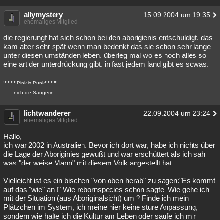
allymystery
15.09.2004 um 19:35
ehemaliges Mitglied
die regierungf hat sich schon bei den aborigienis entschuldigt. das
kam aber sehr spät wenn man bedenkt das sie schon sehr lange
unter diesen umständen leben. überleg mal wo es noch alles so
eine art der unterdrückung gibt. in fast jedem land gibt es sowas.
!!!!!!!!!Pink is Punk!!!!!!!!!
.......nich die Sängerin
lichtwanderer
22.09.2004 um 23:24
ehemaliges Mitglied
Hallo,
ich war 2002 in Australien. Bevor ich dort war, habe ich nichts über
die Lage der Aboriginies gewußt und war erschüttert als ich sah
was "der weise Mann" mit diesem Volk angestellt hat.
Vielleicht ist es ein bischen "von oben herab" zu sagen:"Es kommt
auf das "wie" an !" Wie rebornspecies schon sagte. Wie gehe ich
mit der Situation (aus Aboriginalsicht) um ? Finde ich mein
Plätzchen im System, ich meine hier keine sture Anpassung,
sondern wie halte ich die Kultur am Leben oder saufe ich mir