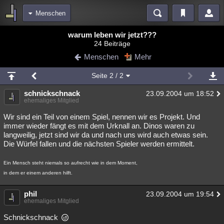
Menschen
Bereiche
warum leben wir jetzt???
24 Beiträge
Echtzeit
Diskussionen
Blogs
Videos
Statistiken
Menschen
Mehr
Chat
Wiki
Neuigkeiten
2
Seite
2
/ 2
meine Rubriken
schnickschnack
23.09.2004 um 18:52
Menschen
Wissenschaft
Politik
Mystery
Kriminalfälle
ehemaliges Mitglied
Spiritualität
Verschwörungen
Technologie
Ufologie
Wir sind ein Teil von einem Spiel, nennen wir es Projekt. Und
immer wieder fängt es mit dem Urknall an. Dinos waren zu
langweilig, jetzt sind wir da und nach uns wird auch etwas sein.
Natur
Umfragen
Unterhaltung
Die Würfel fallen und die nächsten Spieler werden ermittelt.
weitere Rubriken
Ein Mensch steht niemals so aufrecht wie in dem Moment,
Philosophie
Träume
Orte
Esoterik
Literatur
in dem er einem anderen hilft.
Astronomie
Helpdesk
Gruppen
Gaming
Filme
phil
23.09.2004 um 19:54
ehemaliges Mitglied
Musik
Clash
Verbesserungen
Allmystery
English
Schnickschnack
Übersichten