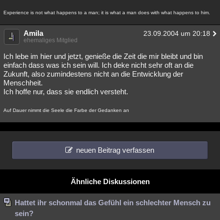
Besucht
Teilgenommen
Alle
Neue
Geschlossen
Experience is not what happens to a man; it is what a man does with what happens to him.
Lesenswert
Schlüsselwörter
Amila
23.09.2004 um 20:18
ehemaliges Mitglied
Ich lebe im hier und jetzt, genieße die Zeit die mir bleibt und bin
einfach dass was ich sein will. Ich deke nicht sehr oft an die
Zukunft, also zumindestens nicht an die Entwicklung der
Menschheit.
Ich hoffe nur, dass sie endlich versteht.
Auf Dauer nimmt die Seele die Farbe der Gedanken an
neuen Beitrag verfassen
Ähnliche Diskussionen
Hattet ihr schonmal das Gefühl ein schlechter Mensch zu
sein?