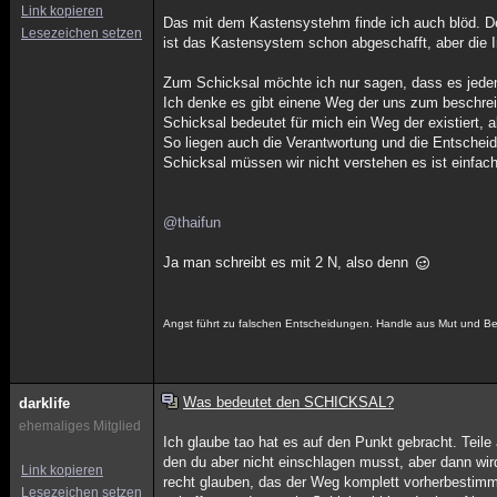
Link kopieren
Das mit dem Kastensystehm finde ich auch blöd. De
Lesezeichen setzen
ist das Kastensystem schon abgeschafft, aber die In
Zum Schicksal möchte ich nur sagen, dass es jedem
Ich denke es gibt einene Weg der uns zum beschreit
Schicksal bedeutet für mich ein Weg der existiert,
So liegen auch die Verantwortung und die Entscheidu
Schicksal müssen wir nicht verstehen es ist einfach
@thaifun
Ja man schreibt es mit 2 N, also denn
Angst führt zu falschen Entscheidungen. Handle aus Mut und Bew
Was bedeutet den SCHICKSAL?
darklife
ehemaliges Mitglied
Ich glaube tao hat es auf den Punkt gebracht. Teile
den du aber nicht einschlagen musst, aber dann wird
Link kopieren
recht glauben, das der Weg komplett vorherbestimmt
Lesezeichen setzen