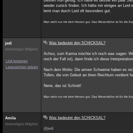
Besten früh genug. Ich hätte es besser ein paar Ja
wieder zurück finden. Ich hätte mir einiges an Lei
lernt man durch Leid oft besonders gut.
Man sieht nur mit dem Herzen gut. Das Wesentliche ist für die Aug
Was bedeutet den SCHICKSAL?
jedi
ehemaliges Mitglied
Achso, zum Karma möchte ich noch was sagen: Wenn 
noch der Fall ist), dann finde ich diese Interpretat
Link kopieren
Lesezeichen setzen
Nach dem Motto: Die armen Schweine haben es nicht 
Tollen, die von Geburt an ihren Reichtum verdient
Nene, das ist Schrott!
Man sieht nur mit dem Herzen gut. Das Wesentliche ist für die Aug
Was bedeutet den SCHICKSAL?
Amila
ehemaliges Mitglied
@jedi