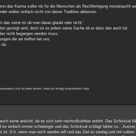
nn das Karma sollte nie für die Menschen als Rechtfertigung missbraucht wer
der wollen einfach nicht von dieser Tradition ablassen.
 das seine ist ob man daran glaubt oder nicht.´
en gezeigt wrid, doch ist es jedem seine Sache ob er dass dan auch tut.
 aber nicht begangen werden muss.
ngen die wir treffen bei uns.
 da.
usstsein und du wirst sehen, dass du richtig entschieden hast.
 auch seine ansicht, da es sich sehr nachvollziehbar anhört. Das Schicksal fü
 es einfach immer schwieriger und das Schicksal schlägt härter zu... Ausser,
 ist. D.h. wenn man reich werden will und das Ziel so strebig und mit vollem