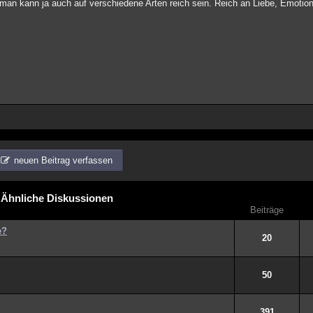
 man kann ja auch auf verschiedene Arten reich sein. Reich an Liebe, Emotio
neuen Beitrag verfassen
Ähnliche Diskussionen
Beiträge
e?
20
50
391