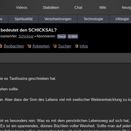
s
Videos
Statistiken
Chat
Wiki
Neuig
le
Spiritualität
Verschwörungen
Technologie
Ufologie
 bedeutet den SCHICKSAL?
sselwörter:
Schicksal
▪ Abonnieren:
Feed
E-Mail
Beobachten
Antworten
Suchen
Infos
ie es Taothustra geschrieben hat.
ehen sollte
r. Aber dass der Sinn des Lebens viel mit seelischer Weiterentwicklung zu tu
ört es besonders rein: Was es mit dem persönlichen Lebensweg auf sich hat,
Es ist ein spannendes, dünnes Büchlein voller Weisheit. Sollte man auf jede