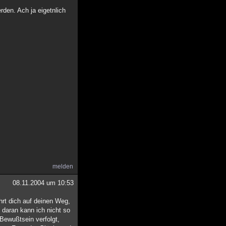
den. Ach ja eigetnlich
melden
08.11.2004 um 10:53
hrt dich auf deinen Weg,
 daran kann ich nicht so
 Bewußtsein verfolgt,