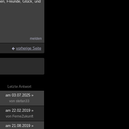
nen, Freunde, Glück, und
melden
vorherige Seite
Letzte Antwort
am 03.07.2025 »
von
stefan33
am 22.02.2019 »
von
FerneZukunft
am 21.08.2019 »