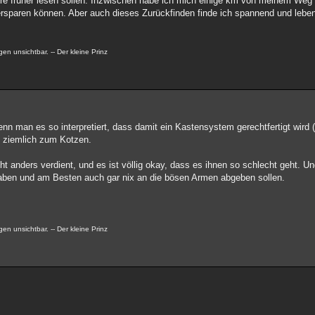
hre früher lesen sollen. Inzwischen habe ich mich einige km von meinem Weg 
d ersparen können. Aber auch dieses Zurückfinden finde ich spannend und leb
en unsichtbar. -- Der kleine Prinz
man es so interpretiert, dass damit ein Kastensystem gerechtfertigt wird (
ion ziemlich zum Kotzen.
anders verdient, und es ist völlig okay, dass es ihnen so schlecht geht. Un
 haben und am Besten auch gar nix an die bösen Armen abgeben sollen.
en unsichtbar. -- Der kleine Prinz