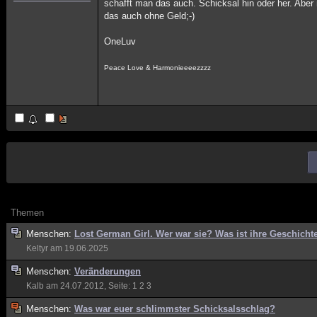
schafft man das auch. Schicksal hin oder her. Aber
das auch ohne Geld;-)
OneLuv
Peace Love & Harmonieeeezzzz
Themen
Menschen:
Lost German Girl. Wer war sie? Was ist ihre Geschicht
Keltyr
am 19.06.2025
Menschen:
Veränderungen
Kalb
am 24.07.2012, Seite:
1
2
3
Menschen:
Was war euer schlimmster Schicksalsschlag?