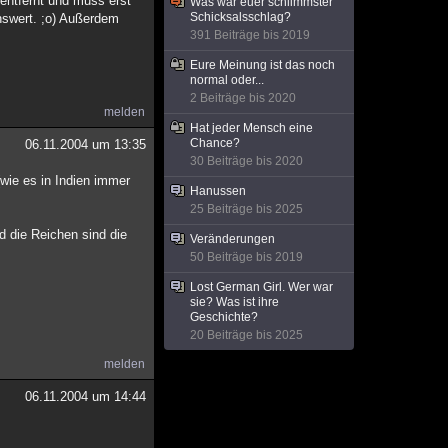
entfernt und muss erst
Was war euer schlimmster
Schicksalsschlag?
enswert. ;o) Außerdem
391 Beiträge bis 2019
Eure Meinung ist das noch
normal oder...
2 Beiträge bis 2020
melden
Hat jeder Mensch eine
Chance?
06.11.2004 um 13:35
30 Beiträge bis 2020
wie es in Indien immer
Hanussen
25 Beiträge bis 2025
d die Reichen sind die
Veränderungen
50 Beiträge bis 2019
Lost German Girl. Wer war
sie? Was ist ihre
Geschichte?
20 Beiträge bis 2025
melden
06.11.2004 um 14:44