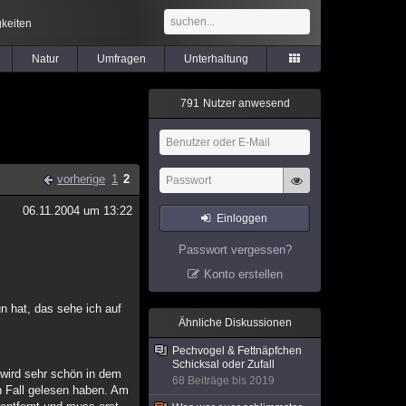
keiten
Natur
Umfragen
Unterhaltung
7
9
1
Nutzer anwesend
vorherige
1
2
06.11.2004 um 13:22
Einloggen
Passwort vergessen?
Konto erstellen
n hat, das sehe ich auf
Ähnliche Diskussionen
Pechvogel & Fettnäpfchen
Schicksal oder Zufall
 wird sehr schön in dem
68 Beiträge bis 2019
n Fall gelesen haben. Am