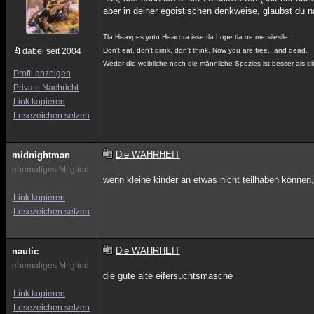
aber in deiner egoistischen denkweise, glaubst du n
Tla Heavpes yotu Heacora isse tla Lope tla oe me silesile...
dabei seit 2004
Don't eat, don't drink, don't think. Now you are free...and dead.
Weder die weibliche noch die männliche Spezies ist besser als di
Profil anzeigen
Private Nachricht
Link kopieren
Lesezeichen setzen
Die WAHRHEIT
midnightman
ehemaliges Mitglied
wenn kleine kinder an etwas nicht teilhaben könne
Link kopieren
Lesezeichen setzen
Die WAHRHEIT
nautic
ehemaliges Mitglied
die gute alte eifersuchtsmasche
Link kopieren
Lesezeichen setzen