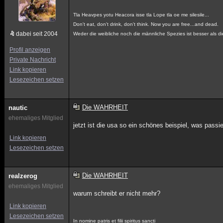
Tla Heavpes yotu Heacora isse tla Lope tla oe me silesile...
Don't eat, don't drink, don't think. Now you are free...and dead.
dabei seit 2004
Weder die weibliche noch die männliche Spezies ist besser als di
Profil anzeigen
Private Nachricht
Link kopieren
Lesezeichen setzen
Die WAHRHEIT
nautic
ehemaliges Mitglied
jetzt ist die usa so ein schönes beispiel, was pass
Link kopieren
Lesezeichen setzen
Die WAHRHEIT
realzerog
ehemaliges Mitglied
warum schreibt er nicht mehr?
Link kopieren
Lesezeichen setzen
In nomine patris et filii spiritus sancti