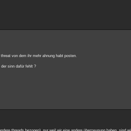
en threat von dem ihr mehr ahnung habt posten.
 der sinn dafür fehlt ?
 andere threads bezogen). nur weil wir eine andere überzeugung haben, sind wir