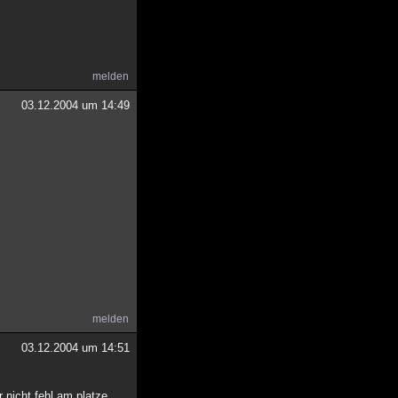
melden
03.12.2004 um 14:49
melden
03.12.2004 um 14:51
 nicht fehl am platze.