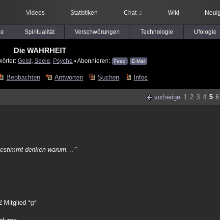
Videos
Statistiken
Chat
Wiki
Neuig
2
le
Spiritualität
Verschwörungen
Technologie
Ufologie
Die WAHRHEIT
wörter:
Geist
,
Seele
,
Psyche
▪ Abonnieren:
Feed
E-Mail
Beobachten
Antworten
Suchen
Infos
vorherige
1
2
3
4
5
6
a bestimmt denken warum. .."
 Mitglied *g*