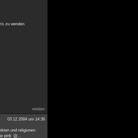
pn's zu wenden.
melden
03.12.2004 um 14:36
sekten und religionen.
bar pink
...