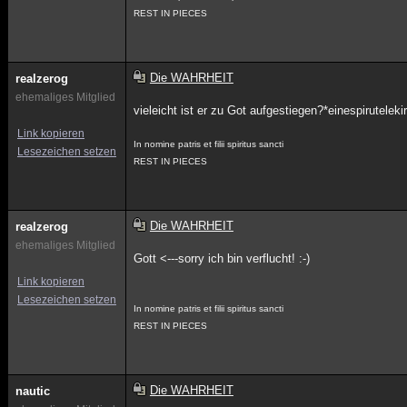
REST IN PIECES
Die WAHRHEIT
realzerog
ehemaliges Mitglied
vieleicht ist er zu Got aufgestiegen?*einespirutele
Link kopieren
In nomine patris et filii spiritus sancti
Lesezeichen setzen
REST IN PIECES
Die WAHRHEIT
realzerog
ehemaliges Mitglied
Gott <---sorry ich bin verflucht! :-)
Link kopieren
Lesezeichen setzen
In nomine patris et filii spiritus sancti
REST IN PIECES
Die WAHRHEIT
nautic