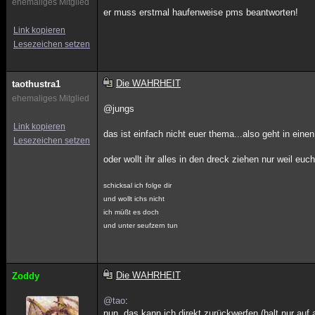
ehemaliges Mitglied
er muss erstmal haufenweise pms beantworten!
Link kopieren
Lesezeichen setzen
Die WAHRHEIT
taothustra1
ehemaliges Mitglied
@jungs
Link kopieren
das ist einfach nicht euer thema...also geht in ein
Lesezeichen setzen
oder wollt ihr alles in den dreck ziehen nur weil euch
schicksal ich folge dir
und wollt ichs nicht
ich müßt es doch
und unter seufzern tun
Die WAHRHEIT
Zoddy
@tao
:
nun, das kann ich direkt zurückwerfen (halt nur auf