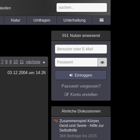
keiten
Natur
Umfragen
Unterhaltung
5
5
1
Nutzer anwesend
7
8
9
10
11
nächste
03.12.2004 um 14:26
Einloggen
Passwort vergessen?
Konto erstellen
Ähnliche Diskussionen
Zusammenspiel Körper,
Geist und Seele - Hilfe zur
Selbsthilfe
368 Beiträge bis 2015