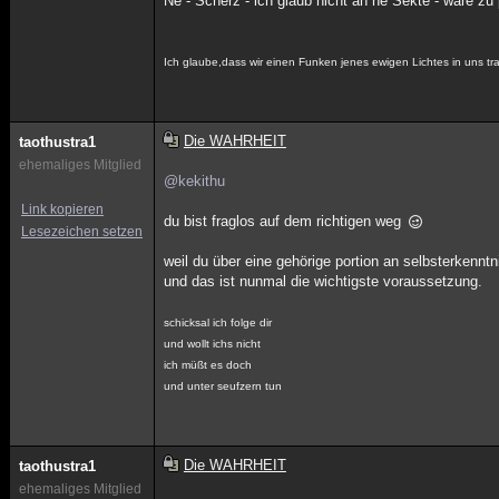
Ne - Scherz - ich glaub nicht an ne Sekte - wäre zu
Ich glaube,dass wir einen Funken jenes ewigen Lichtes in uns
Die WAHRHEIT
taothustra1
ehemaliges Mitglied
@kekithu
Link kopieren
du bist fraglos auf dem richtigen weg
Lesezeichen setzen
weil du über eine gehörige portion an selbsterkenntn
und das ist nunmal die wichtigste voraussetzung.
schicksal ich folge dir
und wollt ichs nicht
ich müßt es doch
und unter seufzern tun
Die WAHRHEIT
taothustra1
ehemaliges Mitglied