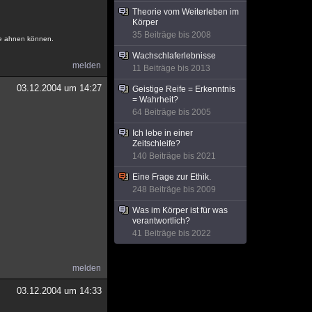
Theorie vom Weiterleben im
Körper
35 Beiträge bis 2008
ne ahnen können.
Wachschlaferlebnisse
melden
11 Beiträge bis 2013
03.12.2004 um 14:27
Geistige Reife = Erkenntnis
= Wahrheit?
64 Beiträge bis 2005
Ich lebe in einer
Zeitschleife?
140 Beiträge bis 2021
Eine Frage zur Ethik.
248 Beiträge bis 2009
Was im Körper ist für was
verantwortlich?
41 Beiträge bis 2022
melden
03.12.2004 um 14:33