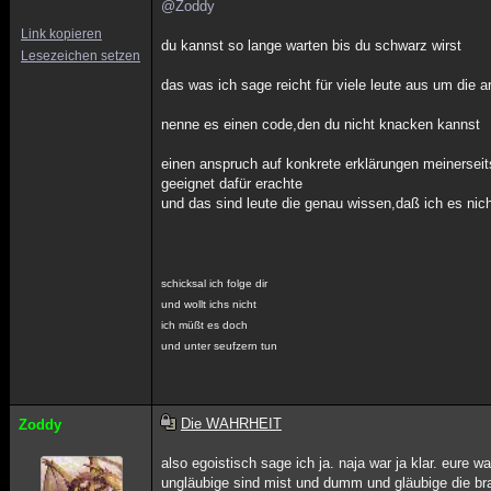
@Zoddy
Link kopieren
du kannst so lange warten bis du schwarz wirst
Lesezeichen setzen
das was ich sage reicht für viele leute aus um die 
nenne es einen code,den du nicht knacken kannst
einen anspruch auf konkrete erklärungen meinerseits
geeignet dafür erachte
und das sind leute die genau wissen,daß ich es nic
schicksal ich folge dir
und wollt ichs nicht
ich müßt es doch
und unter seufzern tun
Die WAHRHEIT
Zoddy
also egoistisch sage ich ja. naja war ja klar. eure w
ungläubige sind mist und dumm und gläubige die bra