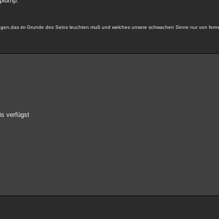
 plump.
 tragen,das im Grunde des Seins leuchten muß und welches unsere schwachen Sinne nur von fer
is verfügst