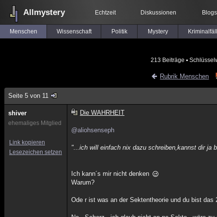
Allmystery
Echtzeit
Diskussionen
Blogs
Menschen
Wissenschaft
Politik
Mystery
Kriminalfäl
213 Beiträge
▪ Schlüssel
Rubrik Menschen
Seite 5 von 11
Die WAHRHEIT
shiver
ehemaliges Mitglied
@aliohsenseph
Link kopieren
"...ich will einfach nix dazu schreiben,kannst dir j
Lesezeichen setzen
Ich kann´s mir nicht denken
Warum?
Ode r ist was an der Sektentheorie und du bist das 2