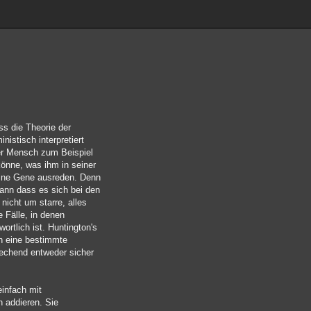
ss die Theorie der
istisch interpretiert
er Mensch zum Beispiel
könne, was ihm in seiner
seine Gene ausreden. Denn
dann dass es sich bei den
icht um starre, alles
 Fälle, in denen
ortlich ist. Huntington's
an eine bestimmte
rechend entweder sicher
einfach mit
 addieren. Sie