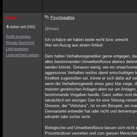
Psychopathie
AcidU
dabei seit 2002
@kitara
Profil anzeigen
Ich schätze wir haben beide recht bzw. unrecht.
Private Nachricht
Hier ein Auzug aus einem Artikel:
Link kopieren
Lesezeichen setzen
Dem halten Verhaltensgenetiker gerne entgegen, da
alles bestimmenden Umwelteinflüsse ebenso determin
werden könnte. Genauso wenig, wie ein erwachsen
aggressives Verhalten restlos damit entschuldigen 
Kindheit zugestoßen sei, könne er sich dafür auf 
wenn die Verhaltensgenetik eines ganz klar zeige, 
meisten genetischen Anlagen eben nur um Anlagen, n
bestimmende Vorgaben handle. Ganz selten sind die
tatsächlich ein einziges Gen für eine Störung verantw
Disease, der "Veitstanz", ist so ein Beispiel, wo m
Genvariante entweder hat oder nicht und dementsp
erkrankt oder sicher nicht.
Biologische und Umwelteinflüsse lassen sich nicht 
Prozentsätzen versehen und zum ganzen Menschen