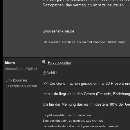
Soziopathen, das vermag ich nicht zu beurteilen.
www.serienkiller.de
Life is a bitch: it´s cheap, it´s fun and makes you fuckin´ crazy...
Psychopathie
kitara
ehemaliges Mitglied
@AcidU
Link kopieren
>>>Die Gene machen gerade einmal 20 Prozent un
Lesezeichen setzen
selbst da liegt es in den Genen (Freunde, Erziehung
Ich bin der Meinung das es mindestens 80% der Ge
Es gibt zwei Arten, sich zu täuschen:
Eine besteht darin, zu glauben, was nicht ist;
die andere besteht drin, nicht glauben zu wollen, was ist.