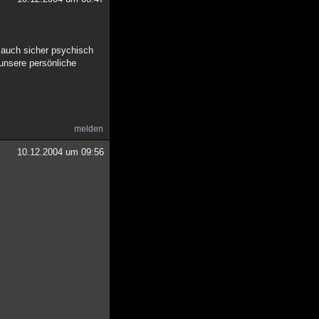
t auch sicher psychisch
unsere persönliche
melden
10.12.2004 um 09:56