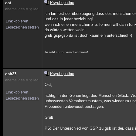
Psychopathie
ost
ehemaliges Mitglied
ich bin fest der überzeugung dass des menschen eig
und das in jeder beziehung!
Link kopieren
wenn ich einen menschen z.b. formen will dann funk
Lesezeichen setzen
da würtch wetten wolln!
gruß gsp/gsb da ist doch kaum ein unterschied!;-)
ihr seht nur zu verschwommen!
Psychopathie
gsb23
ehemaliges Mitglied
Ost,
Link kopieren
richtig, in den Genen liegt des Menschen Glück. W
Lesezeichen setzen
unbewussten Verhaltensmustern, was wiederum ung
Probanden unbewusst bestätigen.
Gruß
PS: Der Unterschied von GSP zu gsb ist der, dass 