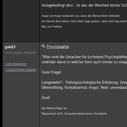
Anlagebedingt also.. ist das der Weisheit letzter 
Auge um Auge bedeutet nur, dass die Menschheit erblindet.
du kannst dem leben nicht mehr tage geben, aber dem tag mehr
Mut zur Freiheit
Psychopathie
gsb23
ehemaliges Mitglied
"Was sind die Ursachen für (schwere) Psychopathie
und/oder davor in welcher form auch immer zu verg
Link kopieren
Lesezeichen setzen
Gute Frage!
Langeweile? - Tiefenpsychologische Erklärung: Unau
Übermittlung, Kontaktarmut, Angst, Neid, unverdaut
Gruß
Die Reihenfolge ist:
Regnerisch kühl, Schaufensterbummel, Hundekot.