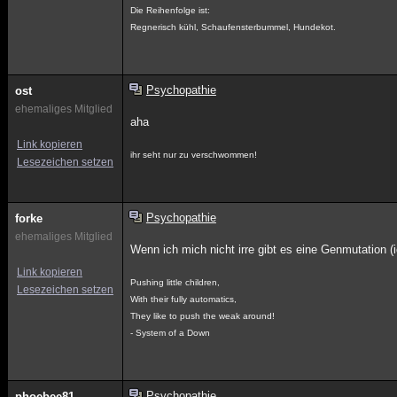
Die Reihenfolge ist:
Regnerisch kühl, Schaufensterbummel, Hundekot.
Psychopathie
ost
ehemaliges Mitglied
aha
Link kopieren
ihr seht nur zu verschwommen!
Lesezeichen setzen
Psychopathie
forke
ehemaliges Mitglied
Wenn ich mich nicht irre gibt es eine Genmutation (i
Link kopieren
Pushing little children,
Lesezeichen setzen
With their fully automatics,
They like to push the weak around!
- System of a Down
Psychopathie
phoebee81