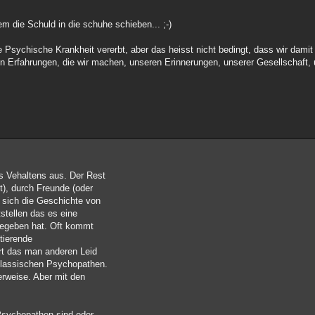
em die Schuld in die schuhe schieben... ;-)
 Psychische Krankheit vererbt, aber das heisst nicht bedingt, dass wir dami
n Erfahrungen, die wir machen, unseren Erinnerungen, unserer Gesellschaft, 
s Vehaltens aus. Der Rest
t), durch Freunde (oder
 sich die Geschichte von
stellen das es eine
gegeben hat. Oft kommt
tierende
ert das man anderen Leid
 klassischen Psychopathen.
herweise. Aber mit den
 Psychopathen sind oder