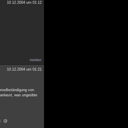
10.12.2004 um 01:12
melden
10.12.2004 um 01:21
erselbständigung von
anlasst, was ungeübte
t.