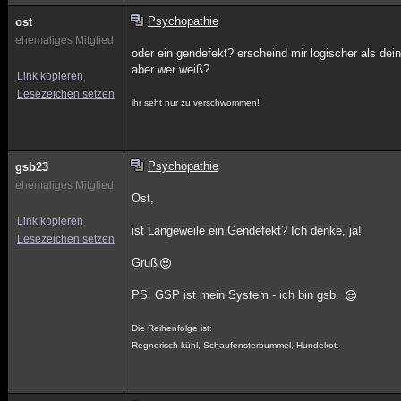
Psychopathie
ost
ehemaliges Mitglied
oder ein gendefekt? erscheind mir logischer als de
aber wer weiß?
Link kopieren
Lesezeichen setzen
ihr seht nur zu verschwommen!
Psychopathie
gsb23
ehemaliges Mitglied
Ost,
Link kopieren
ist Langeweile ein Gendefekt? Ich denke, ja!
Lesezeichen setzen
Gruß
PS: GSP ist mein System - ich bin gsb.
Die Reihenfolge ist:
Regnerisch kühl, Schaufensterbummel, Hundekot.