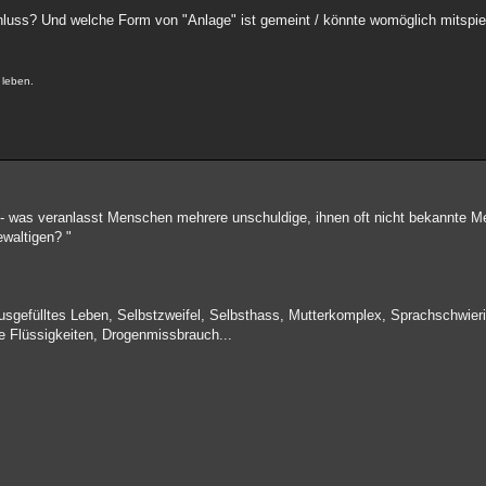
Schluss? Und welche Form von "Anlage" ist gemeint / könnte womöglich mitspi
 leben.
- was veranlasst Menschen mehrere unschuldige, ihnen oft nicht bekannte M
ewaltigen? "
sgefülltes Leben, Selbstzweifel, Selbsthass, Mutterkomplex, Sprachschwierig
e Flüssigkeiten, Drogenmissbrauch...