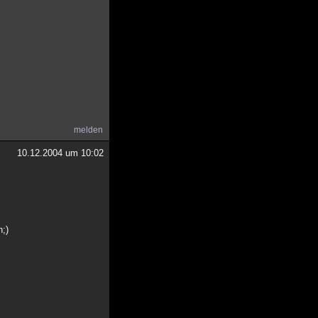
melden
10.12.2004 um 10:02
n;)