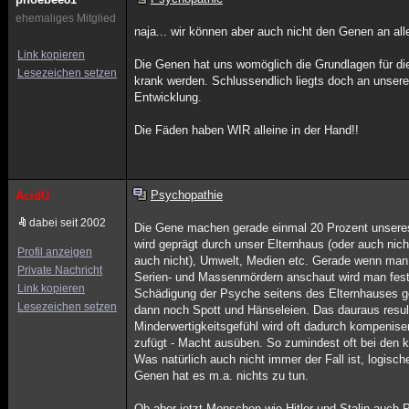
ehemaliges Mitglied
naja... wir können aber auch nicht den Genen an all
Link kopieren
Die Genen hat uns womöglich die Grundlagen für die
Lesezeichen setzen
krank werden. Schlussendlich liegts doch an unsere
Entwicklung.
Die Fäden haben WIR alleine in der Hand!!
Psychopathie
AcidU
dabei seit 2002
Die Gene machen gerade einmal 20 Prozent unsere
wird geprägt durch unser Elternhaus (oder auch nich
Profil anzeigen
auch nicht), Umwelt, Medien etc. Gerade wenn man
Private Nachricht
Serien- und Massenmördern anschaut wird man fest
Link kopieren
Schädigung der Psyche seitens des Elternhauses 
Lesezeichen setzen
dann noch Spott und Hänseleien. Das dauraus resul
Minderwertigkeitsgefühl wird oft dadurch kompenis
zufügt - Macht ausüben. So zumindest oft bei den
Was natürlich auch nicht immer der Fall ist, logisc
Genen hat es m.a. nichts zu tun.
Ob aber jetzt Menschen wie Hitler und Stalin auch