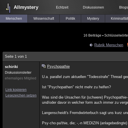
Allmystery
Echtzeit
Diskussionen
Blogs
Menschen
Wissenschaft
Politik
Mystery
Kriminalfäl
16 Beiträge
▪ Schlüsselwörte
Rubrik Menschen
Seite 1 von 1
Psychopathie
schiriki
Diskussionsleiter
U.a. parallel zum aktuellen "Todesstrafe" Thread ge
ehemaliges Mitglied
Ist "Psychopathen" nicht mehr zu helfen?
Link kopieren
Lesezeichen setzen
Was sind die Ursachen für (schwere) Psychopathie-
und/oder davor in welcher form auch immer zu verg
Langenscheidt's Fremdwörterbuch sagt uns kurz un
Psy·cho·pa'thie, die; -,-n MEDIZIN (anlagebedingte