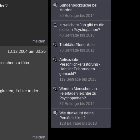
Sündenbocksuche bei
elen?
Morden
20 Beiträge bis 2014
In welchem Job gibt es die
meisten Psychopathen?
40 Beiträge bis 2018
melden
Triebtäter/Serienkiller
78 Beiträge bis 2011
10.12.2004 um 00:26
Antisoziale
enschen zu töten,
Persönlichkeitsstörung -
Habt ihr Erfahrungen
gemacht?
119 Beiträge bis 2013
Werden Menschen an
keiten, Fehler in der
Feiertagen leichter zu
Psychopathen?
37 Beiträge bis 2012
Wie dunkel ist deine
Persönlichkeit?
128 Beiträge bis 2018
melden