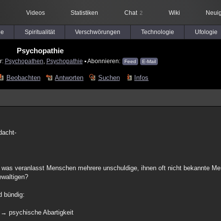
Videos
Statistiken
Chat
Wiki
Neuig
2
le
Spiritualität
Verschwörungen
Technologie
Ufologie
Psychopathie
r:
Psychopathen
,
Psychopathie
▪ Abonnieren:
Feed
E-Mail
Beobachten
Antworten
Suchen
Infos
dacht-
 was veranlasst Menschen mehrere unschuldige, ihnen oft nicht bekannte Me
ewaltigen?
d bündig:
) → psychische Abartigkeit