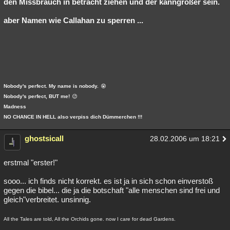
den Missbrauch in betracht ziehen und der kanngrößer sein.
aber Namen wie Callahan zu sperren ...
Nobody's perfect. My name is nobody.
Nobody's perfect, BUT me!
Madness
NO CHANCE IN HELL also verpiss dich Dümmerchen !!!
ghostsicall
28.02.2006 um 18:21
erstmal "erster!"
sooo... ich finds nicht korrekt. es ist ja in sich schon einverstoß
gegen die bibel... die ja die botschaft "alle menschen sind frei und
gleich"verbreitet. unsinnig.
All the Tales are told, All the Orchids gone. now I care for dead Gardens.
____________________________________________________________