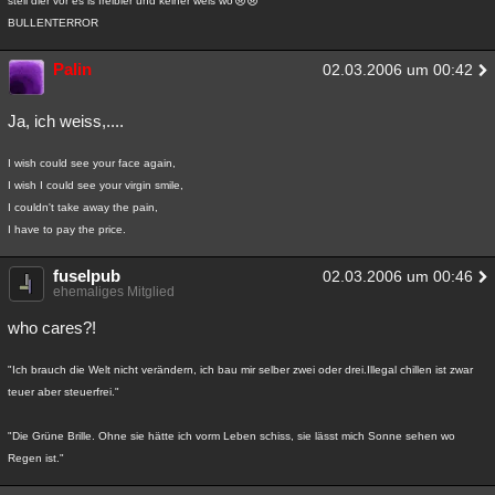
stell dier vor es is freibier und keiner weis wo
BULLENTERROR
Palin
02.03.2006 um 00:42
Ja, ich weiss,....
I wish could see your face again,
I wish I could see your virgin smile,
I couldn't take away the pain,
I have to pay the price.
fuselpub
02.03.2006 um 00:46
ehemaliges Mitglied
who cares?!
"Ich brauch die Welt nicht verändern, ich bau mir selber zwei oder drei.Illegal chillen ist zwar
teuer aber steuerfrei."
"Die Grüne Brille. Ohne sie hätte ich vorm Leben schiss, sie lässt mich Sonne sehen wo
Regen ist."