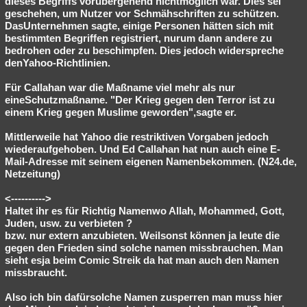
dieses Begriffs vorübergehend nichtmöglich war. Dies sei
geschehen, um Nutzer vor Schmähschriften zu schützen.
Besucht
Teilgenommen
Alle
Neue
Geschlossen
DasUnternehmen sagte, einige Personen hätten sich mit
bestimmten Begriffen registriert, nurum dann andere zu
Lesenswert
Schlüsselwörter
bedrohen oder zu beschimpfen. Dies jedoch widerspreche
denYahoo-Richtlinien.
Für Callahan war die Maßname viel mehr als nur
eineSchutzmaßname. "Der Krieg gegen den Terror ist zu
einem Krieg gegen Muslime geworden",sagte er.
Mittlerweile hat Yahoo die restriktiven Vorgaben jedoch
wiederaufgehoben. Und Ed Callahan hat nun auch eine E-
Mail-Adresse mit seinem eigenen Namenbekommen. (N24.de,
Netzeitung)
<---------->
Haltet ihr es für Richtig Namenwo Allah, Mohammed, Gott,
Juden, usw. zu verbieten ?
bzw. nur extern anzubieten. Weilsonst können ja leute die
gegen den Frieden sind solche namen missbrauchen. Man
sieht esja beim Comic Streik da hat man auch den Namen
missbraucht.
Also ich bin dafürsolche Namen zusperren man muss hier