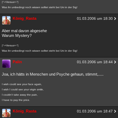
|°-=Versus=-°|
Was ihr umbedingt noch wissen solltet steht bei Uni in der Sig!
König_Rasta
01.03.2006 um 18:30
Aber mal davon abgesehe
Warum Mystery?
|°-=Versus=-°|
Was ihr umbedingt noch wissen solltet steht bei Uni in der Sig!
Palin
01.03.2006 um 18:44
Joa, ich hätts in Menschen und Psyche gehaun, stimmt,.....
I wish could see your face again,
I wish I could see your virgin smile,
I couldn't take away the pain,
I have to pay the price.
König_Rasta
01.03.2006 um 18:47