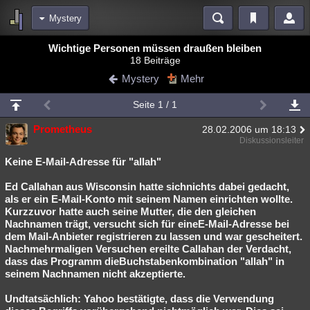
Mystery
Bereiche
Wichtige Personen müssen draußen bleiben
18 Beiträge
Echtzeit
Diskussionen
Blogs
Videos
Statistiken
Mystery
Mehr
Chat
Wiki
Neuigkeiten
2
Seite 1 / 1
meine Rubriken
Prometheus
28.02.2006 um 18:13
Menschen
Wissenschaft
Politik
Mystery
Kriminalfälle
Diskussionsleiter
Spiritualität
Verschwörungen
Technologie
Ufologie
Keine E-Mail-Adresse für "allah"
Ed Callahan aus Wisconsin hatte sichnichts dabei gedacht,
Natur
Umfragen
Unterhaltung
als er ein E-Mail-Konto mit seinem Namen einrichten wollte.
weitere Rubriken
Kurzzuvor hatte auch seine Mutter, die den gleichen
Nachnamen trägt, versucht sich für eineE-Mail-Adresse bei
Philosophie
Träume
Orte
Esoterik
Literatur
dem Mail-Anbieter registrieren zu lassen und war gescheitert.
Nachmehrmaligen Versuchen ereilte Callahan der Verdacht,
Astronomie
Helpdesk
Gruppen
Gaming
Filme
dass das Programm dieBuchstabenkombination "allah" in
seinem Nachnamen nicht akzeptierte.
Musik
Clash
Verbesserungen
Allmystery
English
Undtatsächlich: Yahoo bestätigte, dass die Verwendung
Übersichten