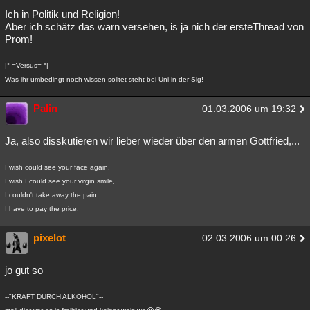
Ich in Politik und Religion!
Aber ich schätz das warn versehen, is ja nich der ersteThread von
Prom!
|°-=Versus=-°|
Was ihr umbedingt noch wissen solltet steht bei Uni in der Sig!
Palin
01.03.2006 um 19:32
Ja, also disskutieren wir lieber wieder über den armen Gottfried,...
I wish could see your face again,
I wish I could see your virgin smile,
I couldn't take away the pain,
I have to pay the price.
pixelot
02.03.2006 um 00:26
jo gut so
--"KRAFT DURCH ALKOHOL"--