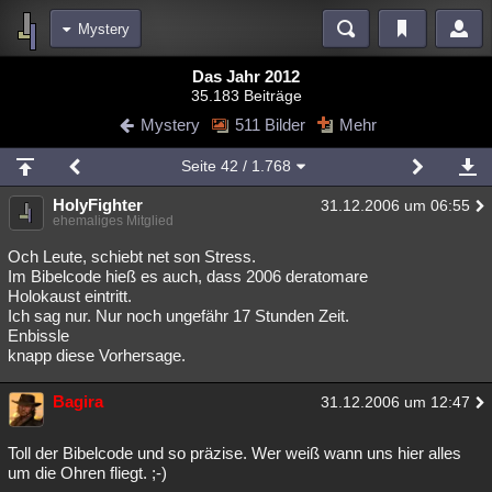
Mystery
Bereiche
Das Jahr 2012
35.183 Beiträge
Echtzeit
Diskussionen
Blogs
Videos
Statistiken
Mystery
511 Bilder
Mehr
Chat
Wiki
Neuigkeiten
2
Seite
42
/ 1.768
meine Rubriken
HolyFighter
31.12.2006 um 06:55
Menschen
Wissenschaft
Politik
Mystery
Kriminalfälle
ehemaliges Mitglied
Spiritualität
Verschwörungen
Technologie
Ufologie
Och Leute, schiebt net son Stress.
Im Bibelcode hieß es auch, dass 2006 deratomare
Holokaust eintritt.
Natur
Umfragen
Unterhaltung
Ich sag nur. Nur noch ungefähr 17 Stunden Zeit.
weitere Rubriken
Enbissle
knapp diese Vorhersage.
Philosophie
Träume
Orte
Esoterik
Literatur
Bagira
31.12.2006 um 12:47
Astronomie
Helpdesk
Gruppen
Gaming
Filme
Musik
Clash
Verbesserungen
Allmystery
English
Toll der Bibelcode und so präzise. Wer weiß wann uns hier alles
um die Ohren fliegt. ;-)
Übersichten