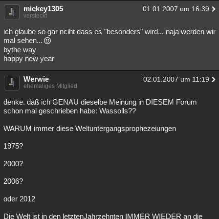
mickey1305
01.01.2007 um 16:39
versteckt
ich glaube so gar nciht dass es "besonders" wird... naja werden wir
mal sehen...
bythe way
happy new year
Werwie
02.01.2007 um 11:19
ehemaliges Mitglied
denke. daß ich GENAU dieselbe Meinung in DIESEM Forum
schon mal geschrieben habe: Wassolls??
WARUM immer diese Weltuntergangsprophezeiungen
1975?
2000?
2006?
oder 2012
Die Welt ist in den letztenJahrzehnten IMMER WIEDER an die