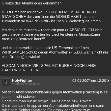
Grenze des Atomkrieges gekommen!!
ICH für meinenTeil denke ES GIBT IM MOMENT KEINEN
STAATSCHEF der zum 1nen die MÖGLICHKEIT hat und
zumandern so WAHNSINNIG ist 1nen 3. Weltkrieg lozutreten.
Ich denke da müssen wirnoch ein paar (= ABSICHTLICH klein
geschrieben) Jahre warten bis Liechtenstein vs Monaco1nen
Atomkrieg lostreten kann!!!
und bis es soweit ist haben die US-Firmensicher 1nen
WIRKSAMEN Schutz gegen Atomwaffen (= S.D.I. war ja nicht nur
eine Drohung)entwickelt.
ALSDANN NOCH VIEL SPAß MIT EUREM NOCH LANG
DAUERNDEN LEBEN!!
HolyFighter
02.01.2007 um 12:20
ehemaliges Mitglied
Mit dem Abwehrmechanismus gegen Atomwaffen (Raketen) is es
ja auch nicht schwer.
Dabrauch man nur ne simple EMP-Bombe bzw. Rakete.
Die muss dann knapp an der Atomraketevorbeifliegen und dann
mit einem Schlag sämtliche Elektronik der Rakete zum