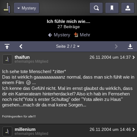
Mystery
Bereiche
Ich fühle mich wie....
27 Beiträge
Echtzeit
Diskussionen
Blogs
Videos
Statistiken
Mystery
Mehr
Chat
Wiki
Neuigkeiten
Seite
2
/ 2
meine Rubriken
thaifun
26.11.2004 um 14:37
Menschen
Wissenschaft
Politik
Mystery
Kriminalfälle
ehemaliges Mitglied
Spiritualität
Verschwörungen
Technologie
Ufologie
Ich sehe tote Menschen! *zitter*
Das ist wirklich gaaaaaaaaaanz normal, dass man sich fühlt wie in
einem Film
...
Natur
Umfragen
Unterhaltung
Ich kenne das Gefühl nicht. Mal im ernst glaubst du wirklich, dass
weitere Rubriken
dir ein Kamerateam hinterherdackel? Also ich hab im Fernsehen
noch nicht"Yota´s erster Schultag" oder "Yota allein zu Haus"
Philosophie
Träume
Orte
Esoterik
Literatur
gesehen...mach dir da mal keine Sorgen...
Astronomie
Helpdesk
Gruppen
Gaming
Filme
Frühlingsrollen für alle!!!
Musik
Clash
Verbesserungen
Allmystery
English
millenium
26.11.2004 um 14:46
ehemaliges Mitglied
Übersichten