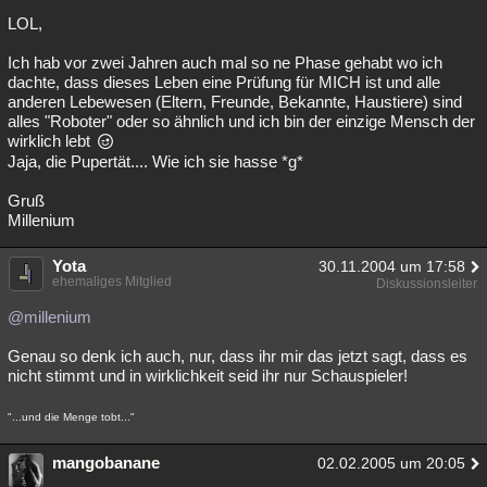
LOL,
Besucht
Teilgenommen
Alle
Neue
Geschlossen
Ich hab vor zwei Jahren auch mal so ne Phase gehabt wo ich
Lesenswert
Schlüsselwörter
dachte, dass dieses Leben eine Prüfung für MICH ist und alle
anderen Lebewesen (Eltern, Freunde, Bekannte, Haustiere) sind
alles "Roboter" oder so ähnlich und ich bin der einzige Mensch der
wirklich lebt
Jaja, die Pupertät.... Wie ich sie hasse *g*
Gruß
Millenium
Yota
30.11.2004 um 17:58
ehemaliges Mitglied
Diskussionsleiter
@millenium
Genau so denk ich auch, nur, dass ihr mir das jetzt sagt, dass es
nicht stimmt und in wirklichkeit seid ihr nur Schauspieler!
"...und die Menge tobt..."
mangobanane
02.02.2005 um 20:05