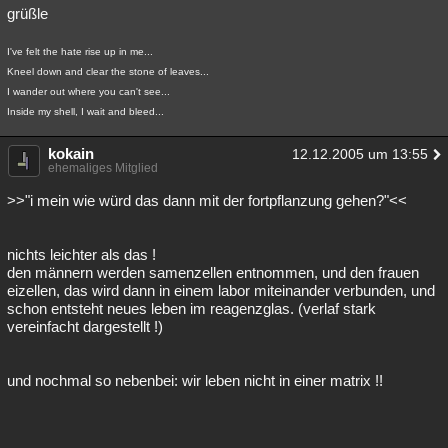
grüßle
I've felt the hate rise up in me...
Kneel down and clear the stone of leaves...
I wander out where you can't see...
Inside my shell, I wait and bleed...
kokain
12.12.2005 um 13:55
ehemaliges Mitglied
>>"i mein wie würd das dann mit der fortpflanzung gehen?"<<
nichts leichter als das !
den männern werden samenzellen entnommen, und den frauen
eizellen, das wird dann in einem labor miteinander verbunden, und
schon entsteht neues leben im reagenzglas. (verlaf stark
vereinfacht dargestellt !)
und nochmal so nebenbei: wir leben nicht in einer matrix !!