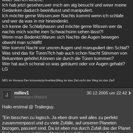
Ich hab jetzt gesehen,wer mich am atg besucht und wewr meine
Gedanken dadurch beeinflusst und manipuliert.
Ich möchte gerne Wissen,wer Nachts kommt wenn ich schlafe
und wer da was in mir hineindenkt.
Ich kenne die Schlafphasen und möchte gerne Wissen wer da
nachts mich soclhe inen Schwachsinn sehen lässt?!
Wenn man Bedenkt:Warum sich Nachts die Augen bewegen
obwohl man schläfft!
Wer kommt Nacht vor unsren Augen und manupuliert den Schlaf?
Was sind das für Türen?Ich hab auch schon Nacht Stimmen von
Bekannten gehöhrt.Können sie durch die Türen kommen?
Wer hat auch schonal so was geträumt oder vor Augen gehabt?
LG
NR1 im Vorraus:Der kürzeste(schnellste)Weg ist das Ziel,nicht der Weg ist das Ziel!
millev1
30.12.2005 um 22:42
ehemaliges Mitglied
Hallo erstmal @ Trailerguy.
"Ein bisschen zu logisch. Ja eben drum weil alles zu perfekt
zusammenpasst und zu viele Zufälle, auf unseren Planeten
bezogen, passiert sind. Da ist eben ma durch Zufall das der Planet