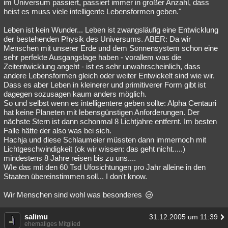
im Universum passiert, passiert immer in großer Anzahl, dass
heist es muss viele intelligente Lebensformen geben."
Leben ist kein Wunder... Leben ist zwangsläufig eine Entwicklung
der bestehenden Physik des Universums. ABER: Da wir
Menschen mit unserer Erde und dem Sonnensystem schon eine
sehr perfekte Ausgangslage haben - vorallem was die
Zeitentwicklung angeht - ist es sehr unwahrscheinlich, dass
andere Lebensformen gleich oder weiter Entwickelt sind wie wir.
Dass es aber Leben in kleinerer und primitiverer Form gibt ist
dagegen sozusagen kaum anders möglich.
So und selbst wenn es intelligentere geben sollte: Alpha Centauri
hat keine Planeten mit lebensgünstigen Anforderungen. Der
nächste Stern ist dann schonmal 8 Lichtjahre entfernt. Im besten
Falle hätte der also was bei sich.
Hachja und diese Schlaumeier müssten dann immernoch mit
Lichtgeschwindigkeit (ok wir wissen: das geht nicht.....)
mindestens 8 Jahre reisen bis zu uns....
WIe das mit den 60 Tsd Ufosichtungen pro Jahr alleine in den
Staaten übereinstimmen soll... I don't know.
Wir Menschen sind wohl was besonderes
salimu
31.12.2005 um 11:39
ehemaliges Mitglied