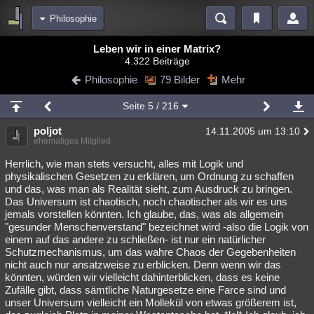
Philosophie
Bereiche
Leben wir in einer Matrix?
4.322 Beiträge
Echtzeit
Diskussionen
Blogs
Videos
Statistiken
Philosophie
79 Bilder
Mehr
Chat
Wiki
Neuigkeiten
Seite
5
/ 216
meine Rubriken
poljot
14.11.2005 um 13:10
Menschen
Wissenschaft
Politik
Mystery
Kriminalfälle
ehemaliges Mitglied
Spiritualität
Verschwörungen
Technologie
Ufologie
Herrlich, wie man stets versucht, alles mit Logik und
physikalischen Gesetzen zu erklären, um Ordnung zu schaffen
und das, was man als Realität sieht, zum Ausdruck zu bringen.
Natur
Umfragen
Unterhaltung
Das Universum ist chaotisch, noch chaotischer als wir es uns
weitere Rubriken
jemals vorstellen könnten. Ich glaube, das, was als allgemein
"gesunder Menschenverstand" bezeichnet wird -also die Logik von
Philosophie
Träume
Orte
Esoterik
Literatur
einem auf das andere zu schließen- ist nur ein natürlicher
Schutzmechanismus, um das wahre Chaos der Gegebenheiten
Astronomie
Helpdesk
Gruppen
Gaming
Filme
nicht auch nur ansatzweise zu erblicken. Denn wenn wir das
könnten, würden wir vielleicht dahinterblicken, dass es keine
Musik
Clash
Verbesserungen
Allmystery
English
Zufälle gibt, dass sämtliche Naturgesetze eine Farce sind und
unser Universum vielleicht ein Mollekül von etwas größerem ist,
Übersichten