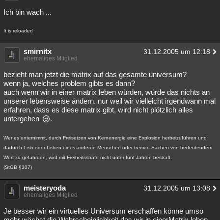
Ich bin wach ...
It is reloaded
smirnitx
31.12.2005 um 12:18
ehemaliges Mitglied
bezieht man jetzt die matrix auf das gesamte universum?
wenn ja, welches problem gibts es dann?
auch wenn wir in einer matrix leben würden, würde das nichts an
unserer lebensweise ändern. nur weil wir vielleicht irgendwann mal
erfahren, dass es diese matrix gibt, wird nicht plötzlich alles
untergehen
.
Wer es unternimmt, durch Freisetzen von Kernenergie eine Explosion herbeizuführen und
dadurch Leib oder Leben eines anderen Menschen oder fremde Sachen von bedeutendem
Wert zu gefährden, wird mit Freiheitsstrafe nicht unter fünf Jahren bestraft.
(StGB §307)
meisteryoda
31.12.2005 um 13:08
ehemaliges Mitglied
Je besser wir ein virtuelles Universum erschaffen könne umso
mehr wächst die Wahrscheinlichkeit das wir in einerMatrix leben.