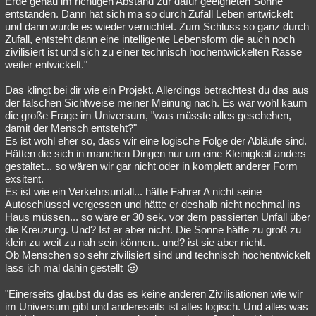
Erde genau im richtigen Abstand zur dafür geeigneten Sonne
entstanden. Dann hat sich ma so durch Zufall Leben entwickelt
und dann wurde es wieder vernichtet. Zum Schluss so ganz durch
Zufall, entsteht dann eine intelligente Lebensform die auch noch
zivilisiert ist und sich zu einer technisch hochentwickelten Rasse
weiter entwickelt."
Das klingt bei dir wie ein Projekt. Allerdings betrachtest du das aus
der falschen Sichtweise meiner Meinung nach. Es war wohl kaum
die große Frage im Universum, "was müsste alles geschehen,
damit der Mensch entsteht?"
Es ist wohl eher so, dass wir eine logische Folge der Abläufe sind.
Hätten die sich in manchen Dingen nur um eine Kleinigkeit anders
gestaltet... so wären wir gar nicht oder in komplett anderer Form
exsitent.
Es ist wie ein Verkehrsunfall... hätte Fahrer A nicht seine
Autoschlüssel vergessen und hätte er deshalb nicht nochmal ins
Haus müssen... so wäre er 30 sek. vor dem passierten Unfall über
die Kreuzung. Und? Ist er aber nicht. Die Sonne hätte zu groß zu
klein zu weit zu nah sein können.. und? ist sie aber nicht.
Ob Menschen so sehr zivilisiert sind und technisch hochentwickelt
lass ich mal dahin gestellt
"Einerseits glaubst du das es keine anderen Zivilisationen wie wir
im Universum gibt und andereseits ist alles logisch. Und alles was