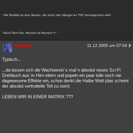
~Die Realität ist eine Illusion, die durch den Mangel an THC hervorgerufen wird~
~Bück Dich Fee, Wunsch ist Wunsch !!~
nachbar
11.12.2005 um 07:04
Typisch...
...da lassen sich die Wachowski´s mal´n absolut neues Sci-Fi
Drehbuch aus´m Hirn eitern und popeln ein paar tolle noch nie
dagewesene Effekte ein, schon denkt die Halbe Welt (das scheint
der absolut vertrottelte Teil zu sein):
LEBEN WIR IN EINER MATRIX ???