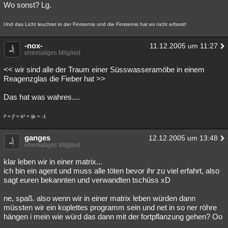
Wo sonst? Lg.
Und das Licht leuchtet in der Finsternis und die Finsternis hat es nicht erfasst!
-nox-
11.12.2005 um 11:27
ehemaliges Mitglied
<< wir sind alle der Traum einer Süsswasseramöbe in einem
Reagenzglas die Fieber hat >>
Das hat was wahres....
i² = j² = k² = ijk = -1
ganges
12.12.2005 um 13:48
ehemaliges Mitglied
klar leben wir in einer matrix...
ich bin ein agent und muss alle töten bevor ihr zu viel erfahrt, also
sagt euren bekannten und verwandten tschüss xD
ne, spaß. also wenn wir in einer matrix leben würden dann
müssten wir ein koplettes programm sein und net in so ner röhre
hängen i mein wie würd das dann mit der fortpflanzung gehen? Oo