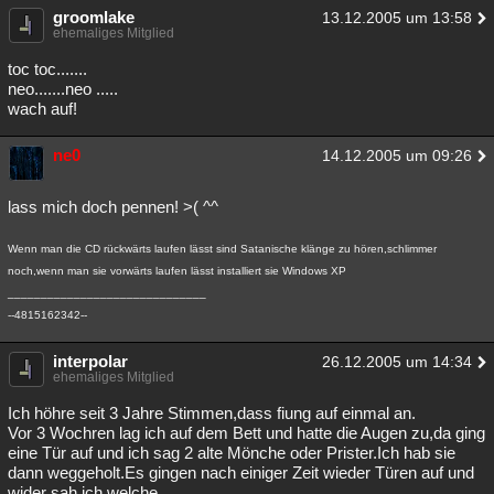
groomlake
13.12.2005 um 13:58
ehemaliges Mitglied
toc toc.......
neo.......neo .....
wach auf!
ne0
14.12.2005 um 09:26
lass mich doch pennen! >( ^^
Wenn man die CD rückwärts laufen lässt sind Satanische klänge zu hören,schlimmer
noch,wenn man sie vorwärts laufen lässt installiert sie Windows XP
______________________________
--4815162342--
interpolar
26.12.2005 um 14:34
ehemaliges Mitglied
Ich höhre seit 3 Jahre Stimmen,dass fiung auf einmal an.
Vor 3 Wochren lag ich auf dem Bett und hatte die Augen zu,da ging
eine Tür auf und ich sag 2 alte Mönche oder Prister.Ich hab sie
dann weggeholt.Es gingen nach einiger Zeit wieder Türen auf und
wider sah ich welche.