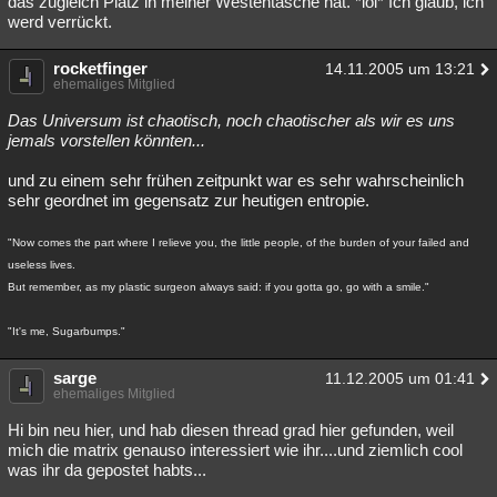
das zugleich Platz in meiner Westentasche hat. *lol* Ich glaub, ich
werd verrückt.
Besucht
Teilgenommen
Alle
Neue
Geschlossen
Lesenswert
rocketfinger
Schlüsselwörter
14.11.2005 um 13:21
ehemaliges Mitglied
Das Universum ist chaotisch, noch chaotischer als wir es uns
jemals vorstellen könnten...
und zu einem sehr frühen zeitpunkt war es sehr wahrscheinlich
sehr geordnet im gegensatz zur heutigen entropie.
"Now comes the part where I relieve you, the little people, of the burden of your failed and
useless lives.
But remember, as my plastic surgeon always said: if you gotta go, go with a smile."
"It's me, Sugarbumps."
sarge
11.12.2005 um 01:41
ehemaliges Mitglied
Hi bin neu hier, und hab diesen thread grad hier gefunden, weil
mich die matrix genauso interessiert wie ihr....und ziemlich cool
was ihr da gepostet habts...