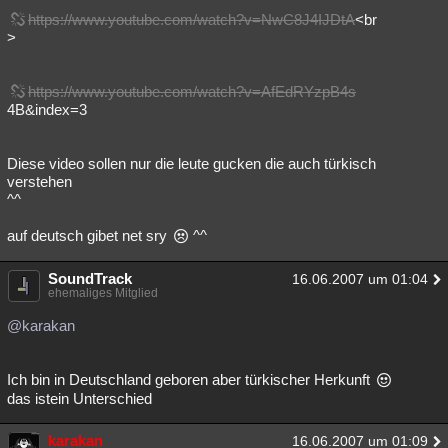
https://www.youtube.com/watch?v=NwC8J4IJDtA
<br
Besucht
Teilgenommen
Alle
Neue
Geschlossen
>
Lesenswert
Schlüsselwörter
https://www.youtube.com/watch?v=AfEdRYzpB4s
4B&index=3
Diese video sollen nur die leute gucken die auch türkisch
verstehen
^^
auf deutsch gibet net sry
^^
SoundTrack
16.06.2007 um 01:04
ehemaliges Mitglied
@karakan
Ich bin in Deutschland geboren aber türkischer Herkunft
das istein Unterschied
karakan
16.06.2007 um 01:09