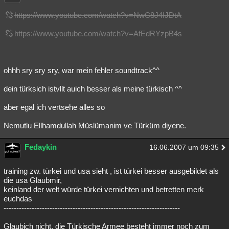
https://www.youtube.com/watch?v=NwC8J4IJDtA
https://www.youtube.com/watch?v=AfEdRYzpB4s
ohhh sry sry sry, war mein fehler soundtrack^^
dein türksich istvllt auich besser als meine türkisch ^^
aber egal ich vertsehe alles so
Nemutlu Ellhamdullah Müslümanim ve Türküm diyene.
Fedaykin
16.06.2007 um 09:35
training zw. türkei und usa sieht , ist türkei besser ausgebildet als
die usa Glaubmir,
keinland der welt würde türkei vernichten und betretten merk
euchdas
---------------------------------------------------------------------
Glaubich nicht, die Türkische Armee besteht immer noch zum