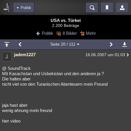
Politik
Bereiche
USA vs. Türkei
2.200 Beiträge
Echtzeit
Diskussionen
Blogs
Videos
Statistiken
Politik
8 Bilder
Mehr
Chat
Wiki
Neuigkeiten
2
Seite
20
/ 111
meine Rubriken
jadem1227
16.06.2007 um 01:03
Menschen
Wissenschaft
Politik
Mystery
Kriminalfälle
Spiritualität
Verschwörungen
Technologie
Ufologie
@ SoundTrack
Mit Kasachstan und Usbekistan und den anderen ja ?
Die halten aber
Natur
Umfragen
Unterhaltung
nicht viel von den Turanischen Abenteuern mein Freund
weitere Rubriken
Philosophie
Träume
Orte
Esoterik
Literatur
jaja hast aber
Astronomie
Helpdesk
Gruppen
Gaming
Filme
wenig ahnung mein freund
Musik
Clash
Verbesserungen
Allmystery
English
hier video
Übersichten