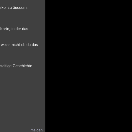
rkei zu äussern.
karte, in der das
h weiss nicht ob du das
nseitige Geschichte.
melden