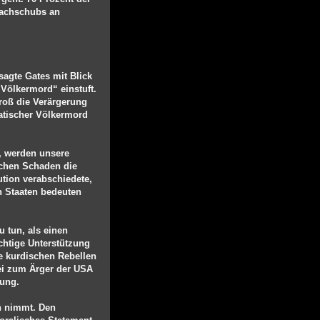
 Nachschubs an
sagte Gates mit Blick
Völkermord“ einstuft.
roß die Verärgerung
matischer Völkermord
, werden unsere
lchen Schaden die
ution verabschiedete,
en Staaten bedeuten
 tun, als einen
chtige Unterstützung
ie kurdischen Rebellen
kei zum Ärger der USA
rung.
en nimmt. Den