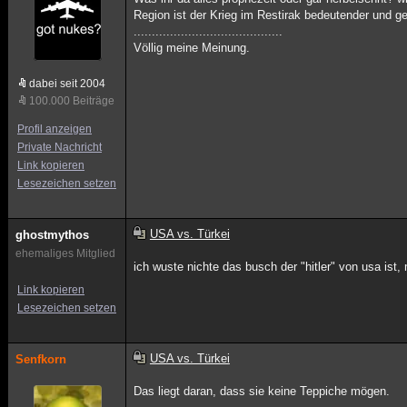
Region ist der Krieg im Restirak bedeutender und ge
.........................................
Völlig meine Meinung.
dabei seit 2004
100.000 Beiträge
Profil anzeigen
Private Nachricht
Link kopieren
Lesezeichen setzen
USA vs. Türkei
ghostmythos
ehemaliges Mitglied
ich wuste nichte das busch der "hitler" von usa ist,
Link kopieren
Lesezeichen setzen
USA vs. Türkei
Senfkorn
Das liegt daran, dass sie keine Teppiche mögen.