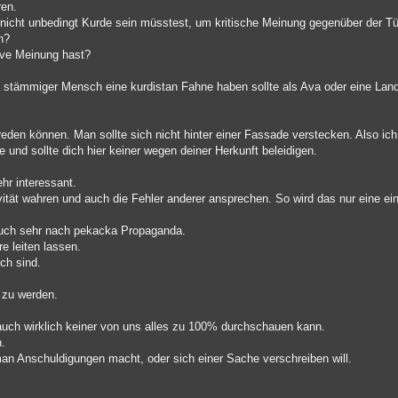
ren.
 nicht unbedingt Kurde sein müsstest, um kritische Meinung gegenüber der Tü
n?
tive Meinung hast?
h stämmiger Mensch eine kurdistan Fahne haben sollte als Ava oder eine Land
reden können. Man sollte sich nicht hinter einer Fassade verstecken. Also ic
de und sollte dich hier keiner wegen deiner Herkunft beleidigen.
hr interessant.
tivität wahren und auch die Fehler anderer ansprechen. So wird das nur eine ei
 auch sehr nach pekacka Propaganda.
e leiten lassen.
ch sind.
t zu werden.
r auch wirklich keiner von uns alles zu 100% durchschauen kann.
n.
n Anschuldigungen macht, oder sich einer Sache verschreiben will.