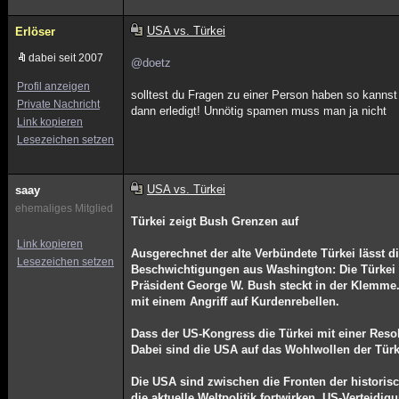
USA vs. Türkei
Erlöser
dabei seit 2007
@doetz
Profil anzeigen
solltest du Fragen zu einer Person haben so kannst
Private Nachricht
dann erledigt! Unnötig spamen muss man ja nicht
Link kopieren
Lesezeichen setzen
USA vs. Türkei
saay
ehemaliges Mitglied
Türkei zeigt Bush Grenzen auf
Link kopieren
Ausgerechnet der alte Verbündete Türkei lässt 
Lesezeichen setzen
Beschwichtigungen aus Washington: Die Türkei ko
Präsident George W. Bush steckt in der Klemme.
mit einem Angriff auf Kurdenrebellen.
Dass der US-Kongress die Türkei mit einer Reso
Dabei sind die USA auf das Wohlwollen der Türke
Die USA sind zwischen die Fronten der historisc
die aktuelle Weltpolitik fortwirken. US-Verteid