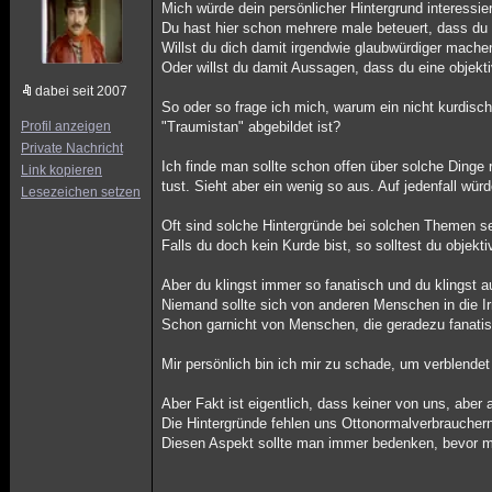
Mich würde dein persönlicher Hintergrund interessie
Du hast hier schon mehrere male beteuert, dass du
Willst du dich damit irgendwie glaubwürdiger mache
Oder willst du damit Aussagen, dass du eine objek
dabei seit 2007
So oder so frage ich mich, warum ein nicht kurdisc
Profil anzeigen
"Traumistan" abgebildet ist?
Private Nachricht
Ich finde man sollte schon offen über solche Dinge 
Link kopieren
tust. Sieht aber ein wenig so aus. Auf jedenfall wür
Lesezeichen setzen
Oft sind solche Hintergründe bei solchen Themen se
Falls du doch kein Kurde bist, so solltest du objek
Aber du klingst immer so fanatisch und du klingst
Niemand sollte sich von anderen Menschen in die Irr
Schon garnicht von Menschen, die geradezu fanatis
Mir persönlich bin ich mir zu schade, um verblende
Aber Fakt ist eigentlich, dass keiner von uns, abe
Die Hintergründe fehlen uns Ottonormalverbraucher
Diesen Aspekt sollte man immer bedenken, bevor ma