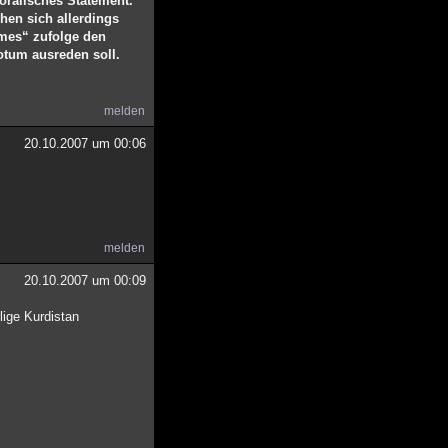
oralisches Statement.
hen sich allerdings
imes“ zufolge den
otum ausreden soll.
melden
20.10.2007 um 00:06
melden
20.10.2007 um 00:09
lige Kurdistan