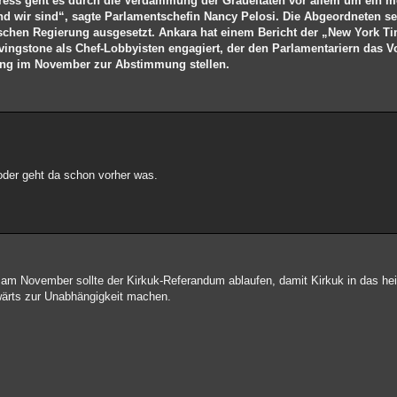
ress geht es durch die Verdammung der Gräueltaten vor allem um ein m
nd wir sind“, sagte Parlamentschefin Nancy Pelosi. Die Abgeordneten se
chen Regierung ausgesetzt. Ankara hat einem Bericht der „New York T
ingstone als Chef-Lobbyisten engagiert, der den Parlamentariern das V
nung im November zur Abstimmung stellen.
 oder geht da schon vorher was.
n am November sollte der Kirkuk-Referandum ablaufen, damit Kirkuk in das hei
rwärts zur Unabhängigkeit machen.