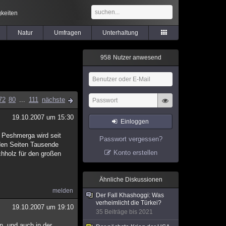
keiten
Natur
Umfragen
Unterhaltung
9
5
8
Nutzer anwesend
72
80
...
111
nächste
19.10.2007 um 15:30
Einloggen
e Peshmerga wird seit
Passwort vergessen?
iden Seiten Tausende
Konto erstellen
chholz für den großen
Ähnliche Diskussionen
melden
Der Fall Khashoggi: Was
verheimlicht die Türkei?
19.10.2007 um 19:10
35 Beiträge bis 2021
n, und auch in der