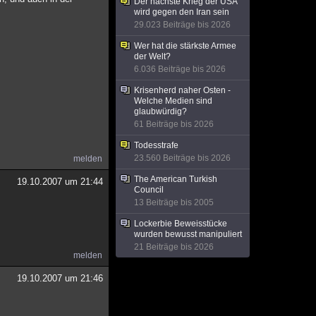
Der nächste Krieg der USA
wird gegen den Iran sein
29.023 Beiträge bis 2026
Wer hat die stärkste Armee
der Welt?
6.036 Beiträge bis 2026
Krisenherd naher Osten -
Welche Medien sind
glaubwürdig?
61 Beiträge bis 2026
Todesstrafe
23.560 Beiträge bis 2026
melden
The American Turkish
19.10.2007 um 21:44
Council
13 Beiträge bis 2005
Lockerbie Beweisstücke
wurden bewusst manipuliert
21 Beiträge bis 2026
melden
19.10.2007 um 21:46