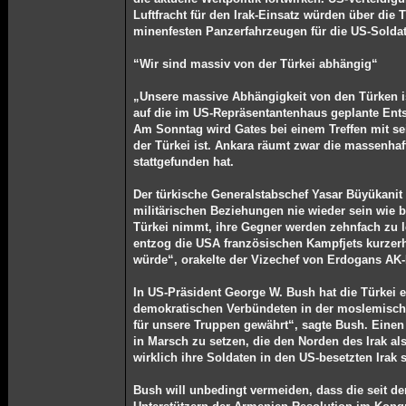
Luftfracht für den Irak-Einsatz würden über die
minenfesten Panzerfahrzeugen für die US-Soldat
“Wir sind massiv von der Türkei abhängig“
„Unsere massive Abhängigkeit von den Türken is
auf die im US-Repräsentantenhaus geplante Ent
Am Sonntag wird Gates bei einem Treffen mit s
der Türkei ist. Ankara räumt zwar die massenha
stattgefunden hat.
Der türkische Generalstabschef Yasar Büyükani
militärischen Beziehungen nie wieder sein wie 
Türkei nimmt, ihre Gegner werden zehnfach zu l
entzog die USA französischen Kampfjets kurzerha
würde“, orakelte der Vizechef von Erdogans AK
In US-Präsident George W. Bush hat die Türkei 
demokratischen Verbündeten in der moslemische
für unsere Truppen gewährt“, sagte Bush. Einen 
in Marsch zu setzen, die den Norden des Irak al
wirklich ihre Soldaten in den US-besetzten Irak
Bush will unbedingt vermeiden, dass die seit d