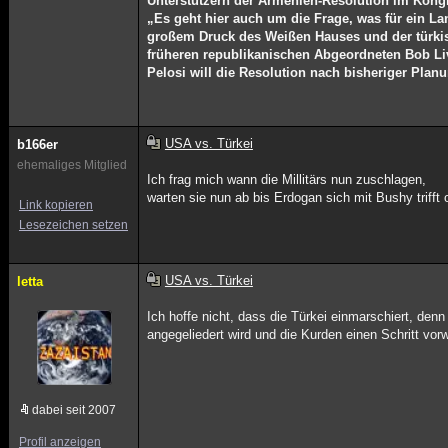
Unterstützern der Armenien-Resolution im Kong
„Es geht hier auch um die Frage, was für ein La
großem Druck des Weißen Hauses und der türkis
früheren republikanischen Abgeordneten Bob Liv
Pelosi will die Resolution nach bisheriger Pla
USA vs. Türkei
b166er
ehemaliges Mitglied
Ich frag mich wann die Millitärs nun zuschlagen,
warten sie nun ab bis Erdogan sich mit Bushy trifft
Link kopieren
Lesezeichen setzen
USA vs. Türkei
letta
Ich hoffe nicht, dass die Türkei einmarschiert, den
angegeliedert wird und die Kurden einen Schritt vo
dabei seit 2007
Profil anzeigen