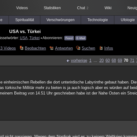
Videos
Statistiken
Chat
Wiki
Neuig
2
le
Spiritualität
Verschwörungen
Technologie
Ufologie
USA vs. Türkei
üsselwörter:
USA
,
Türkei
▪ Abonnieren:
Feed
E-Mail
13 Videos
Beobachten
Antworten
Suchen
Infos
vorherige
1
...
20
60
68
69
70
71
die einheimischen Rebellen die dort unterirdische Labyrinthe gebaut haben. Di
s türkische Millitär mehr zu bieten is ja auch logisch aber es würden auf be
meinem Beitrag von 14.51 Uhr geschrieben habe ist der Nahe Osten ein Strei
wird nicht passieren. Wegen dem Nordirak wird es zu keinem Weltkrieg komme