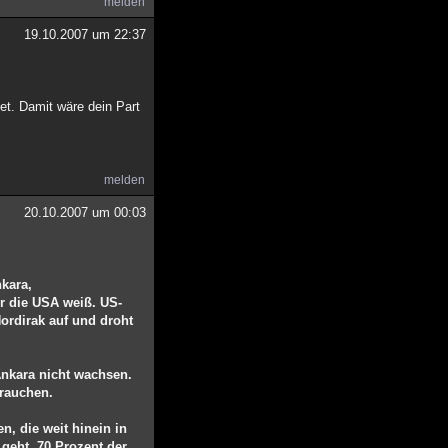
melden
19.10.2007 um 22:37
et. Damit wäre dein Part
melden
20.10.2007 um 00:03
kara,
ür die USA weiß. US-
ordirak auf und droht
Ankara nicht wachsen.
brauchen.
n, die weit hinein in
 geht. 70 Prozent der