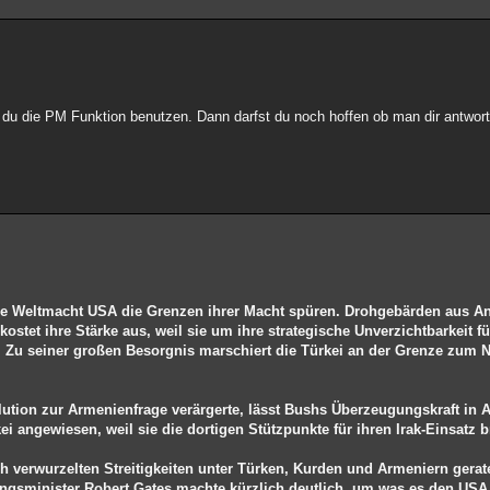
 du die PM Funktion benutzen. Dann darfst du noch hoffen ob man dir antwort
die Weltmacht USA die Grenzen ihrer Macht spüren. Drohgebärden aus An
stet ihre Stärke aus, weil sie um ihre strategische Unverzichtbarkeit f
 Zu seiner großen Besorgnis marschiert die Türkei an der Grenze zum N
lution zur Armenienfrage verärgerte, lässt Bushs Überzeugungskraft in 
i angewiesen, weil sie die dortigen Stützpunkte für ihren Irak-Einsatz 
h verwurzelten Streitigkeiten unter Türken, Kurden und Armeniern gerate
igungsminister Robert Gates machte kürzlich deutlich, um was es den USA