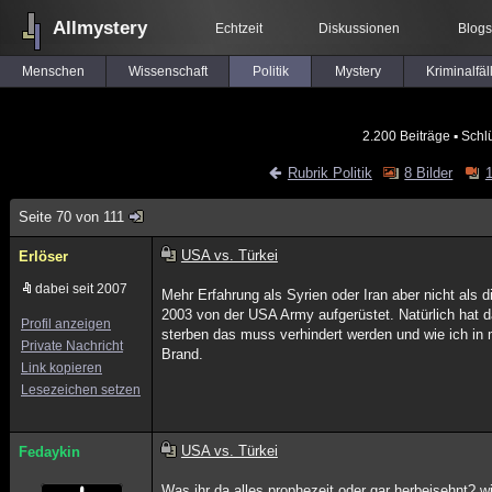
Allmystery
Echtzeit
Diskussionen
Blogs
Menschen
Wissenschaft
Politik
Mystery
Kriminalfäl
2.200 Beiträge
▪ Schl
Rubrik Politik
8 Bilder
Seite 70 von 111
USA vs. Türkei
Erlöser
dabei seit 2007
Mehr Erfahrung als Syrien oder Iran aber nicht als 
2003 von der USA Army aufgerüstet. Natürlich hat da
Profil anzeigen
sterben das muss verhindert werden und wie ich in 
Private Nachricht
Brand.
Link kopieren
Lesezeichen setzen
USA vs. Türkei
Fedaykin
Was ihr da alles prophezeit oder gar herbeisehnt? 