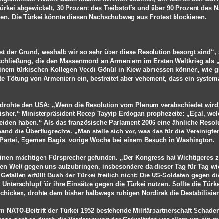
 Türkei abgewickelt, 30 Prozent des Treibstoffs und über 90 Prozent des
en. Die Türkei könnte diesen Nachschubweg aus Protest blockieren.
t der Grund, weshalb wir so sehr über diese Resolution besorgt sind“, 
schließung, die den Massenmord an Armeniern im Ersten Weltkrieg als „
einem türkischen Kollegen Vecdi Gönül in Kiew abmessen können, wie g
fte Tötung von Armeniern ein, bestreitet aber vehement, dass ein syste
t drohte den USA: „Wenn die Resolution vom Plenum verabschiedet wird
bisher.“ Ministerpräsident Recep Tayyip Erdogan prophezeite: „Egal, we
eiden haben.“ Als das französische Parlament 2006 eine ähnliche Resol
nd die Überflugrechte. „Man stelle sich vor, was das für die Vereinigt
-Partei, Egemen Bagis, vorige Woche bei einem Besuch in Washington.
einen mächtigen Fürsprecher gefunden. „Der Kongress hat Wichtigeres zu
n Welt gegen uns aufzubringen, insbesondere da dieser Tag für Tag wi
Gefallen erfüllt Bush der Türkei freilich nicht: Die US-Soldaten gegen d
s Unterschlupf für ihre Einsätze gegen die Türkei nutzen. Sollte die Tür
 schicken, drohte dem bisher halbwegs ruhigen Nordirak die Destabilisie
em NATO-Beitritt der Türkei 1952 bestehende Militärpartnerschaft Schad