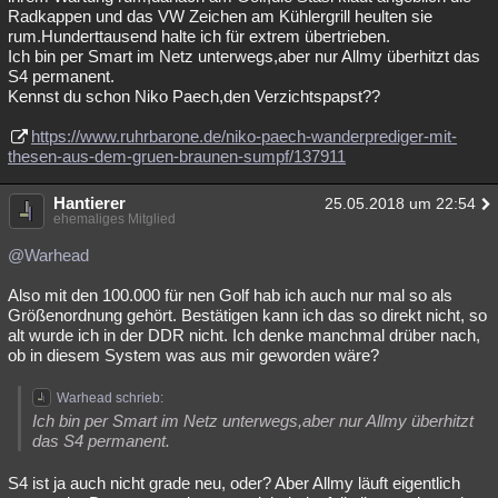
Radkappen und das VW Zeichen am Kühlergrill heulten sie
rum.Hunderttausend halte ich für extrem übertrieben.
Ich bin per Smart im Netz unterwegs,aber nur Allmy überhitzt das
S4 permanent.
Kennst du schon Niko Paech,den Verzichtspapst??
https://www.ruhrbarone.de/niko-paech-wanderprediger-mit-
thesen-aus-dem-gruen-braunen-sumpf/137911
Hantierer
25.05.2018 um 22:54
ehemaliges Mitglied
@Warhead
Also mit den 100.000 für nen Golf hab ich auch nur mal so als
Größenordnung gehört. Bestätigen kann ich das so direkt nicht, so
alt wurde ich in der DDR nicht. Ich denke manchmal drüber nach,
ob in diesem System was aus mir geworden wäre?
Warhead schrieb:
Ich bin per Smart im Netz unterwegs,aber nur Allmy überhitzt
das S4 permanent.
S4 ist ja auch nicht grade neu, oder? Aber Allmy läuft eigentlich