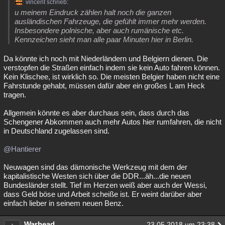
vincent schrieb:
Besucht
Teilgenommen
Alle
Neue
Geschlossen
u meinem Eindruck zählen halt noch die ganzen
ausländischen Fahrzeuge, die gefühlt immer mehr werden.
Insbesondere polnische, aber auch rumänische etc.
Lesenswert
Schlüsselwörter
Kennzeichen sieht man alle paar Minuten hier in Berlin.
Da könnte ich noch mit Niederländern und Belgiern dienen. Die
verstopfen die Straßen einfach indem sie kein Auto fahren können.
Kein Klischee, ist wirklich so. Die meisten Belgier haben nicht eine
Fahrstunde gehabt, müssen dafür aber ein großes L am Heck
tragen.
Allgemein könnte es aber durchaus sein, dass durch das
Schengener Abkommen auch mehr Autos hier rumfahren, die nicht
in Deutschland zugelassen sind.
@Hantierer
Neuwagen sind das dämonische Werkzeug mit dem der
kapitalistische Westen sich über die DDR...äh...die neuen
Bundesländer stellt. Tief im Herzen weiß aber auch der Wessi,
dass Geld böse und Arbeit scheiße ist. Er weint darüber aber
einfach lieber in seinem neuen Benz.
Warhead
23.05.2018 um 23:38