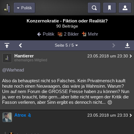
Politik
Bereiche
Konzernokratie - Fiktion oder Realität?
90 Beiträge
Echtzeit
Diskussionen
Blogs
Videos
Statistiken
Politik
2 Bilder
Mehr
Chat
Wiki
Neuigkeiten
2
Seite
5
/ 5
meine Rubriken
Hantierer
23.05.2018 um 23:30
Menschen
Wissenschaft
Politik
Mystery
Kriminalfälle
ehemaliges Mitglied
Spiritualität
Verschwörungen
Technologie
Ufologie
@Warhead
Also da behauptest nicht so Falsches. Kein Privatmensch kauft
Natur
Umfragen
Unterhaltung
heute noch einen Neuwaagen, das wäre ja Wahnsinn. Warum?
weitere Rubriken
Um auf nem Forum die GROSSE Fresse haben zu können? Nun
ja, wer es braucht, bitte gern...aber bitte nicht wegen der Kritik die
Philosophie
Träume
Orte
Esoterik
Literatur
Fasson verlieren, aber Sinn ergibt es dennoch nicht...
Astronomie
Helpdesk
Gruppen
Gaming
Filme
Atrox
23.05.2018 um 23:33
Musik
Clash
Verbesserungen
Allmystery
English
Übersichten