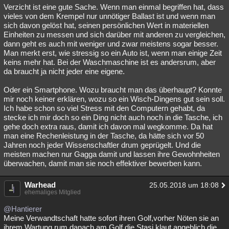
Verzicht ist eine gute Sache. Wenn man einmal begriffen hat, dass
vieles von dem Krempel nur unnötiger Ballast ist und wenn man
sich davon gelöst hat, seinen persönlichen Wert in materiellen
Einheiten zu messen und sich darüber mit anderen zu vergleichen,
dann geht es auch mit weniger und zwar meistens sogar besser.
Man merkt erst, wie stressig so ein Auto ist, wenn man einige Zeit
keins mehr hat. Bei der Waschmaschine ist es andersrum, aber
da braucht ja nicht jeder eine eigene.
Oder ein Smartphone. Wozu braucht man das überhaupt? Konnte
mir noch keiner erklären, wozu so ein Wisch-Dingens gut sein soll.
Ich habe schon so viel Stress mit den Computern gehabt, da
stecke ich mir doch so ein Ding nicht auch noch in die Tasche, ich
gehe doch extra raus, damit ich davon mal wegkomme. Da hat
man eine Rechenleistung in der Tasche, da hätte sich vor 50
Jahren noch jeder Wissenschaftler drum geprügelt. Und die
meisten machen nur Gagga damit und lassen ihre Gewohnheiten
überwachen, damit man sie noch effektiver bewerben kann.
Warhead
25.05.2018 um 18:08
ehemaliges Mitglied
@Hantierer
Meine Verwandtschaft hatte sofort ihren Golf,vorher Nöten sie an
ihrem Wartung rum,danach am Golf,die Stasi klaut angeblich die