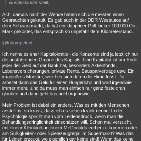
Bundesländer stellt.
Ach, damals nach der Wende haben sich die meisten einen
Gebrauchten gekauft. Es gab auch in der DDR Westautos auf
dem Schwarzmarkt, da hat ein klappriger Golf locker 100.000 Ost-
Mark gekostet, das entsprach so ungefähr dem Kilometerstand.
@Inkompetent
Ich nenne es eher Kapitalokratie - die Konzerne sind ja letztlich nur
die ausführenden Organe des Kapitals. Und Kapitalist ist am Ende
jeder der Geld auf der Bank hat, besonders Aktienfonds,
Lebensversicherungen, private Rente, Bausparverträge usw. Ein
imaginäres Monster, welches sich durch die Hirne frisst. Da
arbeitet dann das Geld für einen Hungerlohn und wird irgendwie
immer mehr...und da muss man einfach nur ganz feste dran
glauben und dann geht das auch irgendwie.
Mein Problem ist dabei ein anders. Was es mit den Menschen
anstellt ist so krass, dass ich es schon krank nenne. In der
Psychologie spricht man vom Leidensdruck, wenn man die
Behandlungsdringlichkeit einschätzen will. Schon mal versucht,
mit einem Kleinkind an einem McDonalds vorbei zu kommen oder
am Süßigkeiten- oder Spielezeugregal im Supermarkt? Was das
für Leiden erzeugt, wo eigentlich gar keine sind! Wenn das keine