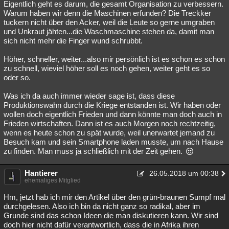
Eigentlich geht es darum, die gesamt Organisation zu verbessern.
Warum haben wir denn die Maschinen erfunden? Die Treckker
tuckern nicht über den Acker, weil die Leute so gerne umgraben
und Unkraut jähten...die Waschmaschine stehen da, damit man
sich nicht mehr die Finger wund schrubbt.
Höher, schneller, weiter...also mir persönlich ist es schon es schon
zu schnell, wieviel höher soll es noch gehen, weiter geht es so
oder so.
Was ich da auch immer wieder sage ist, dass diese
Produktionswahn durch die Kriege entstanden ist. Wir haben oder
wollen doch eigentlich Frieden und dann könnte man doch auch in
Frieden wirtschaften. Dann ist es auch Morgen noch rechtzeitig,
wenn es heute schon zu spät wurde, weil unerwartet jemand zu
Besuch kam und sein Smartphone laden musste, um nach Hause
zu finden. Man muss ja schließlich mit der Zeit gehen.
Hantierer
26.05.2018 um 00:38
ehemaliges Mitglied
Hm, jetzt hab ich mir den Artikel über den grün-braunen Sumpf mal
durchgelesen. Also ich bin da nicht ganz so radikal, aber im
Grunde sind das schon Ideen die man diskutieren kann. Wir sind
doch hier nicht dafür verantwortlich, dass die in Afrika ihren