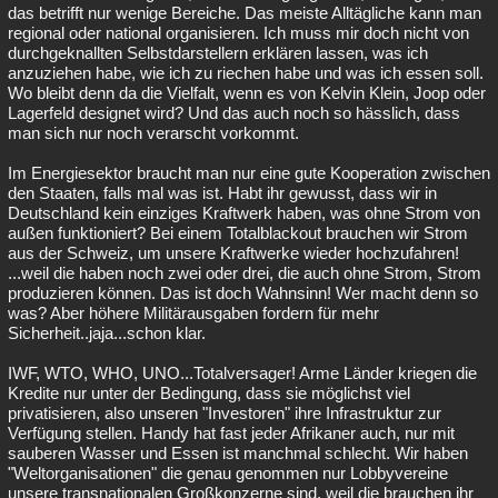
das betrifft nur wenige Bereiche. Das meiste Alltägliche kann man
regional oder national organisieren. Ich muss mir doch nicht von
durchgeknallten Selbstdarstellern erklären lassen, was ich
anzuziehen habe, wie ich zu riechen habe und was ich essen soll.
Wo bleibt denn da die Vielfalt, wenn es von Kelvin Klein, Joop oder
Lagerfeld designet wird? Und das auch noch so hässlich, dass
man sich nur noch verarscht vorkommt.
Im Energiesektor braucht man nur eine gute Kooperation zwischen
den Staaten, falls mal was ist. Habt ihr gewusst, dass wir in
Deutschland kein einziges Kraftwerk haben, was ohne Strom von
außen funktioniert? Bei einem Totalblackout brauchen wir Strom
aus der Schweiz, um unsere Kraftwerke wieder hochzufahren!
...weil die haben noch zwei oder drei, die auch ohne Strom, Strom
produzieren können. Das ist doch Wahnsinn! Wer macht denn so
was? Aber höhere Militärausgaben fordern für mehr
Sicherheit..jaja...schon klar.
IWF, WTO, WHO, UNO...Totalversager! Arme Länder kriegen die
Kredite nur unter der Bedingung, dass sie möglichst viel
privatisieren, also unseren "Investoren" ihre Infrastruktur zur
Verfügung stellen. Handy hat fast jeder Afrikaner auch, nur mit
sauberen Wasser und Essen ist manchmal schlecht. Wir haben
"Weltorganisationen" die genau genommen nur Lobbyvereine
unsere transnationalen Großkonzerne sind, weil die brauchen ihr