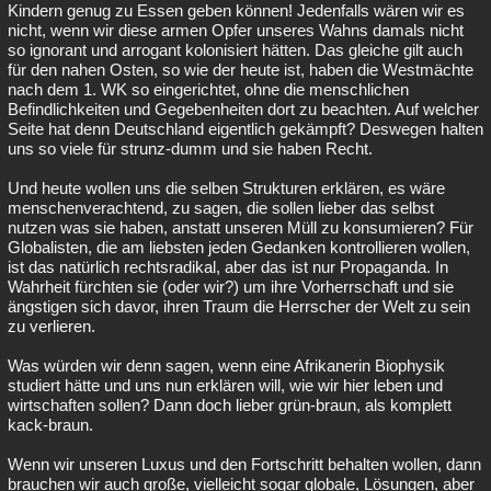
Kindern genug zu Essen geben können! Jedenfalls wären wir es
nicht, wenn wir diese armen Opfer unseres Wahns damals nicht
so ignorant und arrogant kolonisiert hätten. Das gleiche gilt auch
für den nahen Osten, so wie der heute ist, haben die Westmächte
nach dem 1. WK so eingerichtet, ohne die menschlichen
Befindlichkeiten und Gegebenheiten dort zu beachten. Auf welcher
Seite hat denn Deutschland eigentlich gekämpft? Deswegen halten
uns so viele für strunz-dumm und sie haben Recht.
Und heute wollen uns die selben Strukturen erklären, es wäre
menschenverachtend, zu sagen, die sollen lieber das selbst
nutzen was sie haben, anstatt unseren Müll zu konsumieren? Für
Globalisten, die am liebsten jeden Gedanken kontrollieren wollen,
ist das natürlich rechtsradikal, aber das ist nur Propaganda. In
Wahrheit fürchten sie (oder wir?) um ihre Vorherrschaft und sie
ängstigen sich davor, ihren Traum die Herrscher der Welt zu sein
zu verlieren.
Was würden wir denn sagen, wenn eine Afrikanerin Biophysik
studiert hätte und uns nun erklären will, wie wir hier leben und
wirtschaften sollen? Dann doch lieber grün-braun, als komplett
kack-braun.
Wenn wir unseren Luxus und den Fortschritt behalten wollen, dann
brauchen wir auch große, vielleicht sogar globale, Lösungen, aber