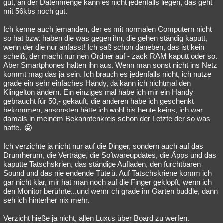
gut, an der Datenmenge kann es nicht jedenfalls liegen, das geht
mit 56kbs noch gut.
Ich kenne auch jemanden, der es mit normalen Computern nicht
so hat bzw. haben die was gegen ihn, die gehen ständig kaputt,
wenn der die nur anfasst! Ich saß schon daneben, das ist kein
scheiß, der macht nur nen Ordner auf - zack RAM kaputt oder so.
Aber Smartphones halten ihn aus. Wenn man sonst nicht ins Netz
kommt mag das ja sein. Ich brauch es jedenfalls nicht, ich nutze
grade ein sehr einfaches Handy, da kann ich nichtmal den
Klingelton ändern. Ein einziges mal habe ich mir ein Handy
gebraucht für 50,- gekauft, die anderen habe ich geschenkt
bekommen, ansonsten hätte ich wohl bis heute keins, ich war
damals in meinem Bekanntenkreis schon der Letzte der so was
hatte.
Ich verzichte ja nicht nur auf die Dinger, sondern auch auf das
Drumherum, die Verträge, die Softwareupdates, die Äpps und das
kaputte Tatschskrien, das ständige Aufladen, den furchtbaren
Sound und das nie endende Tütelü. Auf Tatschskriene komm ich
gar nicht klar, mir hat man noch auf die Finger geklopft, wenn ich
den Monitor berührte...und wenn ich grade im Garten buddle, dann
seh ich hinterher nix mehr.
Verzicht hieße ja nicht, allen Luxus über Board zu werfen.