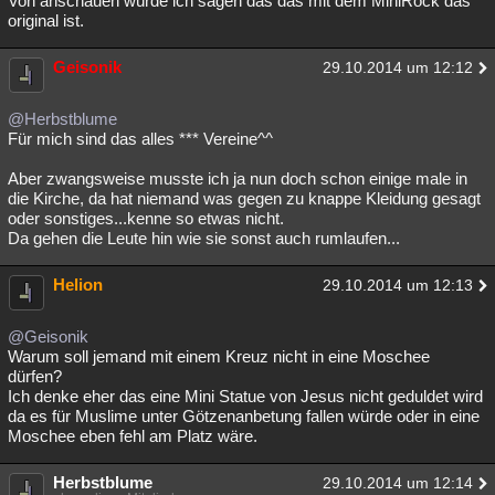
Von anschauen würde ich sagen das das mit dem MiniRock das
original ist.
Besucht
Teilgenommen
Alle
Neue
Geschlossen
Geisonik
Lesenswert
Schlüsselwörter
29.10.2014 um 12:12
@Herbstblume
Für mich sind das alles *** Vereine^^
Aber zwangsweise musste ich ja nun doch schon einige male in
die Kirche, da hat niemand was gegen zu knappe Kleidung gesagt
oder sonstiges...kenne so etwas nicht.
Da gehen die Leute hin wie sie sonst auch rumlaufen...
Helion
29.10.2014 um 12:13
@Geisonik
Warum soll jemand mit einem Kreuz nicht in eine Moschee
dürfen?
Ich denke eher das eine Mini Statue von Jesus nicht geduldet wird
da es für Muslime unter Götzenanbetung fallen würde oder in eine
Moschee eben fehl am Platz wäre.
Herbstblume
29.10.2014 um 12:14