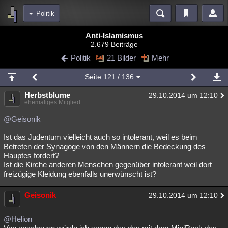
Politik
Bereiche
Anti-Islamismus
2.679 Beiträge
Echtzeit
Diskussionen
Blogs
Videos
Statistiken
Politik
21 Bilder
Mehr
Chat
Wiki
Neuigkeiten
2
Seite
121
/ 136
meine Rubriken
Herbstblume
29.10.2014 um 12:10
Menschen
Wissenschaft
Politik
Mystery
Kriminalfälle
ehemaliges Mitglied
Spiritualität
Verschwörungen
Technologie
Ufologie
@Geisonik
Ist das Judentum vielleicht auch so intolerant, weil es beim
Natur
Umfragen
Unterhaltung
Betreten der Synagoge von den Männern die Bedeckung des
weitere Rubriken
Hauptes fordert?
Ist die Kirche anderen Menschen gegenüber intolerant weil dort
Philosophie
Träume
Orte
Esoterik
Literatur
freizügige Kleidung ebenfalls unerwünscht ist?
Astronomie
Helpdesk
Gruppen
Gaming
Filme
Geisonik
29.10.2014 um 12:10
Musik
Clash
Verbesserungen
Allmystery
English
@Helion
Übersichten