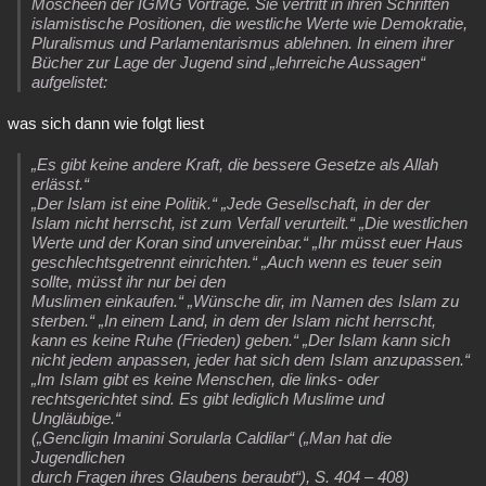
Moscheen der IGMG Vorträge. Sie vertritt in ihren Schriften
islamistische Positionen, die westliche Werte wie Demokratie,
Pluralismus und Parlamentarismus ablehnen. In einem ihrer
Bücher zur Lage der Jugend sind „lehrreiche Aussagen“
aufgelistet:
was sich dann wie folgt liest
„Es gibt keine andere Kraft, die bessere Gesetze als Allah
erlässt.“
„Der Islam ist eine Politik.“ „Jede Gesellschaft, in der der
Islam nicht herrscht, ist zum Verfall verurteilt.“ „Die westlichen
Werte und der Koran sind unvereinbar.“ „Ihr müsst euer Haus
geschlechtsgetrennt einrichten.“ „Auch wenn es teuer sein
sollte, müsst ihr nur bei den
Muslimen einkaufen.“ „Wünsche dir, im Namen des Islam zu
sterben.“ „In einem Land, in dem der Islam nicht herrscht,
kann es keine Ruhe (Frieden) geben.“ „Der Islam kann sich
nicht jedem anpassen, jeder hat sich dem Islam anzupassen.“
„Im Islam gibt es keine Menschen, die links- oder
rechtsgerichtet sind. Es gibt lediglich Muslime und
Ungläubige.“
(„Gencligin Imanini Sorularla Caldilar“ („Man hat die
Jugendlichen
durch Fragen ihres Glaubens beraubt“), S. 404 – 408)