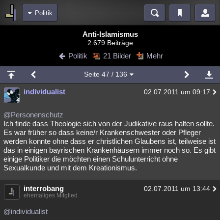
Politik
Bereiche
Anti-Islamismus
2.679 Beiträge
Echtzeit
Diskussionen
Blogs
Videos
Statistiken
Politik
21 Bilder
Mehr
Chat
Wiki
Neuigkeiten
Seite
47
/ 136
meine Rubriken
individualist
02.07.2011 um 09:17
Menschen
Wissenschaft
Politik
Mystery
Kriminalfälle
Spiritualität
Verschwörungen
Technologie
Ufologie
@Personenschutz
Ich finde dass Theologie sich von der Judikative raus halten sollte.
Es war früher so dass keine/r Krankenschwester oder Pfleger
Natur
Umfragen
Unterhaltung
werden konnte ohne dass er christlichen Glaubens ist, teilweise ist
weitere Rubriken
das in einigen bayrischen Krankenhäusern immer noch so. Es gibt
einige Politiker die möchten einen Schulunterricht ohne
Philosophie
Träume
Orte
Esoterik
Literatur
Sexualkunde und mit dem Kreationismus.
Astronomie
Helpdesk
Gruppen
Gaming
Filme
interrobang
02.07.2011 um 13:44
ehemaliges Mitglied
Musik
Clash
Verbesserungen
Allmystery
English
@individualist
Übersichten