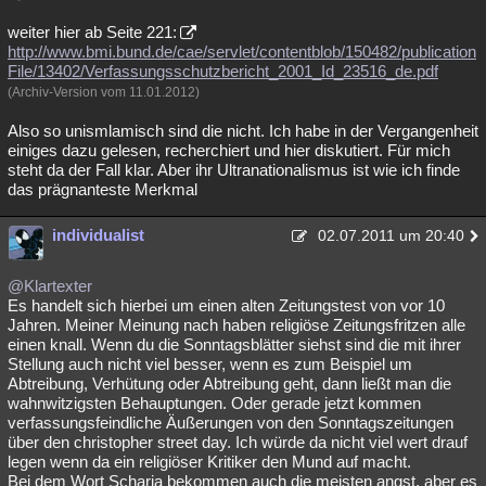
weiter hier ab Seite 221:
http://www.bmi.bund.de/cae/servlet/contentblob/150482/publication
File/13402/Verfassungsschutzbericht_2001_Id_23516_de.pdf
(Archiv-Version vom 11.01.2012)
Also so unismlamisch sind die nicht. Ich habe in der Vergangenheit
einiges dazu gelesen, recherchiert und hier diskutiert. Für mich
steht da der Fall klar. Aber ihr Ultranationalismus ist wie ich finde
das prägnanteste Merkmal
individualist
02.07.2011 um 20:40
@Klartexter
Es handelt sich hierbei um einen alten Zeitungstest von vor 10
Jahren. Meiner Meinung nach haben religiöse Zeitungsfritzen alle
einen knall. Wenn du die Sonntagsblätter siehst sind die mit ihrer
Stellung auch nicht viel besser, wenn es zum Beispiel um
Abtreibung, Verhütung oder Abtreibung geht, dann ließt man die
wahnwitzigsten Behauptungen. Oder gerade jetzt kommen
verfassungsfeindliche Äußerungen von den Sonntagszeitungen
über den christopher street day. Ich würde da nicht viel wert drauf
legen wenn da ein religiöser Kritiker den Mund auf macht.
Bei dem Wort Scharia bekommen auch die meisten angst, aber es