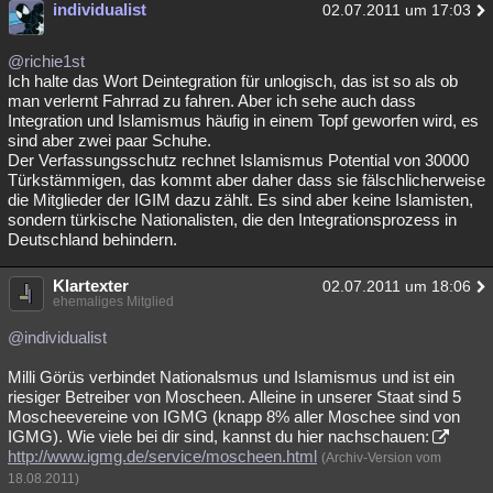
individualist
02.07.2011 um 17:03
@richie1st
Ich halte das Wort Deintegration für unlogisch, das ist so als ob
man verlernt Fahrrad zu fahren. Aber ich sehe auch dass
Integration und Islamismus häufig in einem Topf geworfen wird, es
sind aber zwei paar Schuhe.
Der Verfassungsschutz rechnet Islamismus Potential von 30000
Türkstämmigen, das kommt aber daher dass sie fälschlicherweise
die Mitglieder der IGIM dazu zählt. Es sind aber keine Islamisten,
sondern türkische Nationalisten, die den Integrationsprozess in
Deutschland behindern.
Klartexter
02.07.2011 um 18:06
ehemaliges Mitglied
@individualist
Milli Görüs verbindet Nationalsmus und Islamismus und ist ein
riesiger Betreiber von Moscheen. Alleine in unserer Staat sind 5
Moscheevereine von IGMG (knapp 8% aller Moschee sind von
IGMG). Wie viele bei dir sind, kannst du hier nachschauen:
http://www.igmg.de/service/moscheen.html
(Archiv-Version vom
18.08.2011)