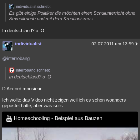
Besucht
individualist schrieb:
Teilgenommen
Alle
Neue
Geschlossen
Es gibt einige Politiker die möchten einen Schulunterricht ohne
Sexualkunde und mit dem Kreationismus
Lesenswert
Schlüsselwörter
In deutschland? o_O
individualist
02.07.2011 um 13:59
@interrobang
interrobang schrieb:
In deutschland? o_O
D'Accord monsieur
Ich wollte das Video nicht zeigen weil ich es schon woanders
gepostet hatte, aber was solls
Homeschooling - Beispiel aus Bauzen