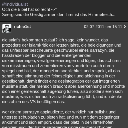
@individualist
Och die Bibel hat so recht -.-*
Seelig sind die Geistig armen den ihrer ist das Himmelreich...
richie1st
02.07.2011 um 15:11
die salafis bekommen zulauf? ich sage, kein wunder. das
prozedere der islamkritik der letzten jahre, die beleidigungen und
das unfassbar bescheuerte geschwurbel eines sarrazyn, die
hasstiraden der blogger und die einhergehenden
diskriminierungen, verallgemeinerungen und lügen, das schüren
von misstrauen und zementieren von vorurteilen auch durch
spiegel und bild, der mangel an sachlichkeit und respekt, all das
schafft eine stimmung der feindseligkeit und ablehnung in der
gesellschaft. damit findet eine desintegration der gut integrierten
muslime statt. der mensch braucht aber anerkennung und möchte
sich einer gemeinschaft zugehörig fühlen, also solidarisieren sich
muslime, was sicher auch zu radikalisierung führt, und ich denke
die zahlen des VS bestätigen das.
wer einem sarrazyn applaudierte, der wirklich nur bullshit und
unterste schubladen zu bieten hat, und nun mit dem zeigefinger
ankommt und sich empört, dass der platz in den hinterhöfen
weniger wird, der hat grundlegende dinge der menschlichen