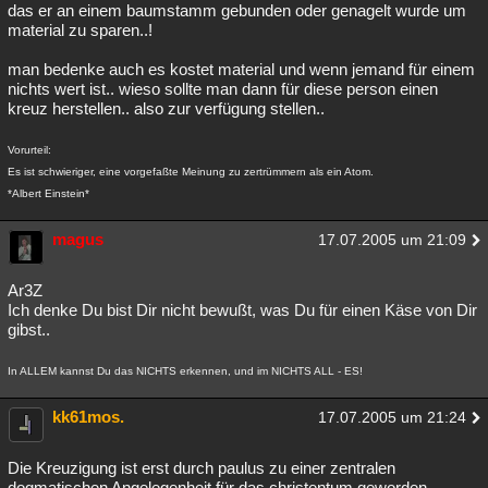
das er an einem baumstamm gebunden oder genagelt wurde um
material zu sparen..!
man bedenke auch es kostet material und wenn jemand für einem
nichts wert ist.. wieso sollte man dann für diese person einen
kreuz herstellen.. also zur verfügung stellen..
Vorurteil:
Es ist schwieriger, eine vorgefaßte Meinung zu zertrümmern als ein Atom.
*Albert Einstein*
magus
17.07.2005 um 21:09
Ar3Z
Ich denke Du bist Dir nicht bewußt, was Du für einen Käse von Dir
gibst..
In ALLEM kannst Du das NICHTS erkennen, und im NICHTS ALL - ES!
kk61mos.
17.07.2005 um 21:24
Die Kreuzigung ist erst durch paulus zu einer zentralen
dogmatischen Angelegenheit für das christentum geworden,