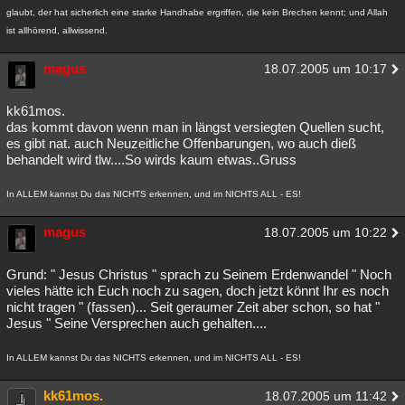
glaubt, der hat sicherlich eine starke Handhabe ergriffen, die kein Brechen kennt; und Allah
ist allhörend, allwissend.
magus
18.07.2005 um 10:17
kk61mos.
das kommt davon wenn man in längst versiegten Quellen sucht,
es gibt nat. auch Neuzeitliche Offenbarungen, wo auch dieß
behandelt wird tlw....So wirds kaum etwas..Gruss
In ALLEM kannst Du das NICHTS erkennen, und im NICHTS ALL - ES!
magus
18.07.2005 um 10:22
Grund: " Jesus Christus " sprach zu Seinem Erdenwandel " Noch
vieles hätte ich Euch noch zu sagen, doch jetzt könnt Ihr es noch
nicht tragen " (fassen)... Seit geraumer Zeit aber schon, so hat "
Jesus " Seine Versprechen auch gehalten....
In ALLEM kannst Du das NICHTS erkennen, und im NICHTS ALL - ES!
kk61mos.
18.07.2005 um 11:42