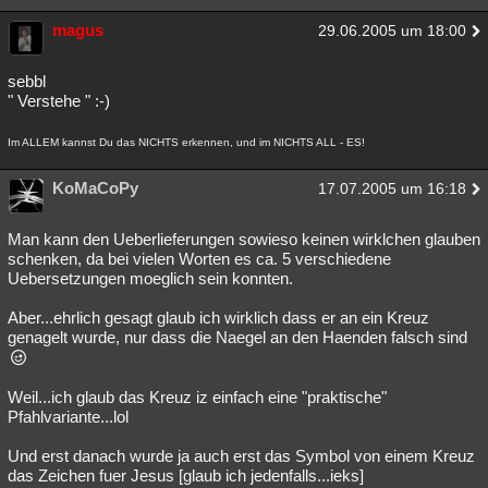
Besucht
Teilgenommen
Alle
Neue
Geschlossen
magus
29.06.2005 um 18:00
Lesenswert
Schlüsselwörter
sebbl
" Verstehe " :-)
Im ALLEM kannst Du das NICHTS erkennen, und im NICHTS ALL - ES!
KoMaCoPy
17.07.2005 um 16:18
Man kann den Ueberlieferungen sowieso keinen wirklchen glauben
schenken, da bei vielen Worten es ca. 5 verschiedene
Uebersetzungen moeglich sein konnten.
Aber...ehrlich gesagt glaub ich wirklich dass er an ein Kreuz
genagelt wurde, nur dass die Naegel an den Haenden falsch sind
Weil...ich glaub das Kreuz iz einfach eine "praktische"
Pfahlvariante...lol
Und erst danach wurde ja auch erst das Symbol von einem Kreuz
das Zeichen fuer Jesus [glaub ich jedenfalls...ieks]