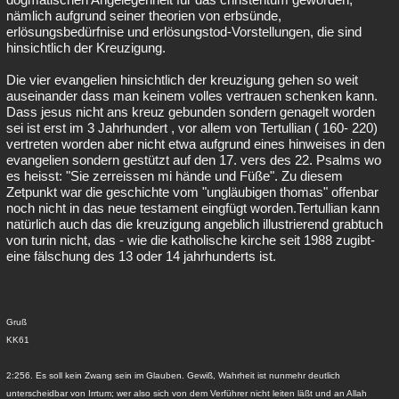
nämlich aufgrund seiner theorien von erbsünde,
erlösungsbedürfnise und erlösungstod-Vorstellungen, die sind
hinsichtlich der Kreuzigung.
Die vier evangelien hinsichtlich der kreuzigung gehen so weit
auseinander dass man keinem volles vertrauen schenken kann.
Dass jesus nicht ans kreuz gebunden sondern genagelt worden
sei ist erst im 3 Jahrhundert , vor allem von Tertullian ( 160- 220)
vertreten worden aber nicht etwa aufgrund eines hinweises in den
evangelien sondern gestützt auf den 17. vers des 22. Psalms wo
es heisst: "Sie zerreissen mi hände und Füße". Zu diesem
Zetpunkt war die geschichte vom "ungläubigen thomas" offenbar
noch nicht in das neue testament eingfügt worden.Tertullian kann
natürlich auch das die kreuzigung angeblich illustrierend grabtuch
von turin nicht, das - wie die katholische kirche seit 1988 zugibt-
eine fälschung des 13 oder 14 jahrhunderts ist.
Gruß
KK61
2:256. Es soll kein Zwang sein im Glauben. Gewiß, Wahrheit ist nunmehr deutlich
unterscheidbar von Irrtum; wer also sich von dem Verführer nicht leiten läßt und an Allah