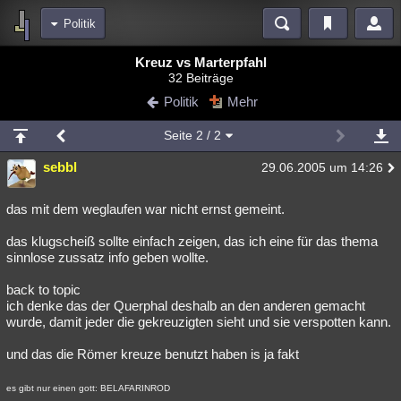
Politik
Bereiche
Kreuz vs Marterpfahl
32 Beiträge
Echtzeit
Diskussionen
Blogs
Videos
Statistiken
Politik
Mehr
Chat
Wiki
Neuigkeiten
2
Seite
2
/ 2
meine Rubriken
sebbl
29.06.2005 um 14:26
Menschen
Wissenschaft
Politik
Mystery
Kriminalfälle
Spiritualität
Verschwörungen
Technologie
Ufologie
das mit dem weglaufen war nicht ernst gemeint.
das klugscheiß sollte einfach zeigen, das ich eine für das thema
Natur
Umfragen
Unterhaltung
sinnlose zussatz info geben wollte.
weitere Rubriken
back to topic
Philosophie
Träume
Orte
Esoterik
Literatur
ich denke das der Querphal deshalb an den anderen gemacht
wurde, damit jeder die gekreuzigten sieht und sie verspotten kann.
Astronomie
Helpdesk
Gruppen
Gaming
Filme
und das die Römer kreuze benutzt haben is ja fakt
Musik
Clash
Verbesserungen
Allmystery
English
es gibt nur einen gott: BELAFARINROD
Übersichten