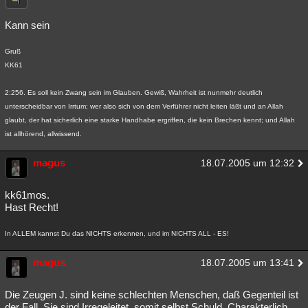
Kann sein
Gruß
KK61
2:256. Es soll kein Zwang sein im Glauben. Gewiß, Wahrheit ist nunmehr deutlich
unterscheidbar von Irrtum; wer also sich von dem Verführer nicht leiten läßt und an Allah
glaubt, der hat sicherlich eine starke Handhabe ergriffen, die kein Brechen kennt; und Allah
ist allhörend, allwissend.
magus
18.07.2005 um 12:32
kk61mos.
Hast Recht!
In ALLEM kannst Du das NICHTS erkennen, und im NICHTS ALL - ES!
magus
18.07.2005 um 13:41
Die Zeugen J. sind keine schlechten Menschen, daß Gegenteil ist
der Fall. Sie sind Irregeleitet, somit selbst Schuld. Charakterlich,