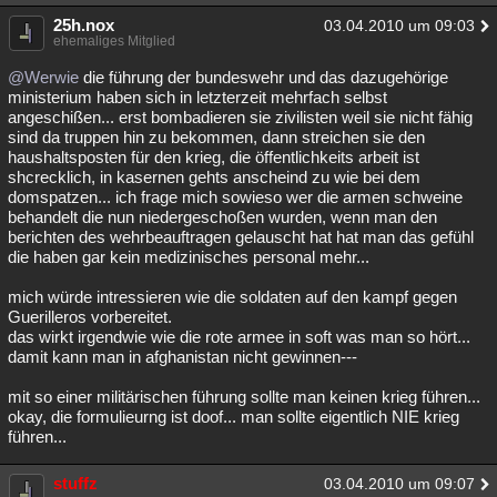
25h.nox
03.04.2010 um 09:03
ehemaliges Mitglied
@Werwie
die führung der bundeswehr und das dazugehörige
ministerium haben sich in letzterzeit mehrfach selbst
angeschißen... erst bombadieren sie zivilisten weil sie nicht fähig
sind da truppen hin zu bekommen, dann streichen sie den
haushaltsposten für den krieg, die öffentlichkeits arbeit ist
shcrecklich, in kasernen gehts anscheind zu wie bei dem
domspatzen... ich frage mich sowieso wer die armen schweine
behandelt die nun niedergeschoßen wurden, wenn man den
berichten des wehrbeauftragen gelauscht hat hat man das gefühl
die haben gar kein medizinisches personal mehr...
mich würde intressieren wie die soldaten auf den kampf gegen
Guerilleros vorbereitet.
das wirkt irgendwie wie die rote armee in soft was man so hört...
damit kann man in afghanistan nicht gewinnen---
mit so einer militärischen führung sollte man keinen krieg führen...
okay, die formulieurng ist doof... man sollte eigentlich NIE krieg
führen...
stuffz
03.04.2010 um 09:07