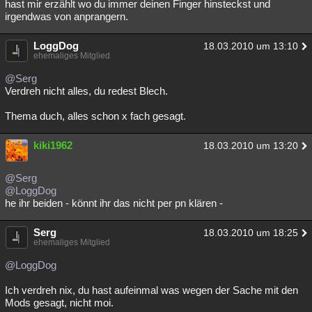
hast mir erzählt wo du immer deinen Finger hinsteckst und
Besucht
Teilgenommen
Alle
Neue
Geschlossen
irgendwas von anprangern.
Lesenswert
Schlüsselwörter
LoggDog
18.03.2010 um 13:10
ehemaliges Mitglied
@Serg
Verdreh nicht alles, du redest Blech.
Thema duch, alles schon x fach gesagt.
kiki1962
18.03.2010 um 13:20
@Serg
@LoggDog
he ihr beiden - könnt ihr das nicht per pn klären -
Serg
18.03.2010 um 18:25
ehemaliges Mitglied
@LoggDog
Ich verdreh nix, du hast aufeinmal was wegen der Sache mit den
Mods gesagt, nicht moi.