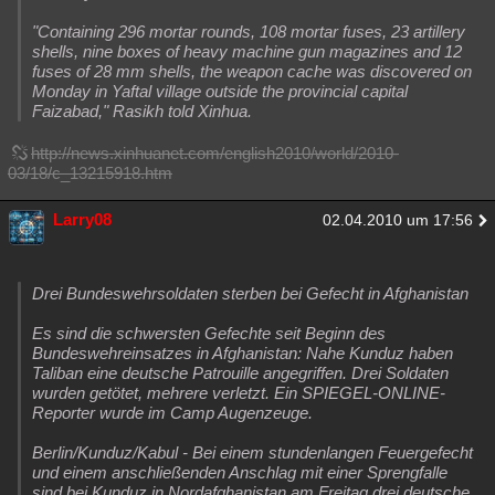
"Containing 296 mortar rounds, 108 mortar fuses, 23 artillery
shells, nine boxes of heavy machine gun magazines and 12
fuses of 28 mm shells, the weapon cache was discovered on
Monday in Yaftal village outside the provincial capital
Faizabad," Rasikh told Xinhua.
http://news.xinhuanet.com/english2010/world/2010-
03/18/c_13215918.htm
Larry08
02.04.2010 um 17:56
Drei Bundeswehrsoldaten sterben bei Gefecht in Afghanistan
Es sind die schwersten Gefechte seit Beginn des
Bundeswehreinsatzes in Afghanistan: Nahe Kunduz haben
Taliban eine deutsche Patrouille angegriffen. Drei Soldaten
wurden getötet, mehrere verletzt. Ein SPIEGEL-ONLINE-
Reporter wurde im Camp Augenzeuge.
Berlin/Kunduz/Kabul - Bei einem stundenlangen Feuergefecht
und einem anschließenden Anschlag mit einer Sprengfalle
sind bei Kunduz in Nordafghanistan am Freitag drei deutsche