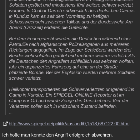
Soldaten getötet und mindestens fünf weitere schwer verletzt
worden. In Chahar Darreh südwestlich des deutschen Camps
in Kunduz kam es seit dem Vormittag zu heftigen
Schusswechseln zwischen Taliban und der Bundeswehr. Am
Abend (Ortszeit) endeten die Gefechte.
Bei dem Feuergefecht wurden die Deutschen während einer
Patrouille nach afghanischen Polizeiangaben aus mehreren
Richtungen angegriffen. Im Zuge der Schießerei wurden drei
Bundeswehrsoldaten getötet und mehrere weitere verletzt. Als
die Deutschen den Angreifern schließlich ausweichen wollten,
fuhr ein gepanzertes Fahrzeug auf eine an der Straße
platzierte Bombe. Bei der Explosion wurden mehrere Soldaten
schwer verletzt.
Helikopter transportierten die Schwerverletzten umgehend ins
Camp in Kunduz. Ein SPIEGEL-ONLINE-Reporter ist im
Camp vor Ort und wurde Zeuge des Geschehens. Vier der
Verletzten sollen sich in kritischem Zustand befinden.
...
http://www.spiegel.de/politik/ausland/0,1518,687122,00.html
Ich hoffe man konnte den Angriff erfolgreich abwehren.