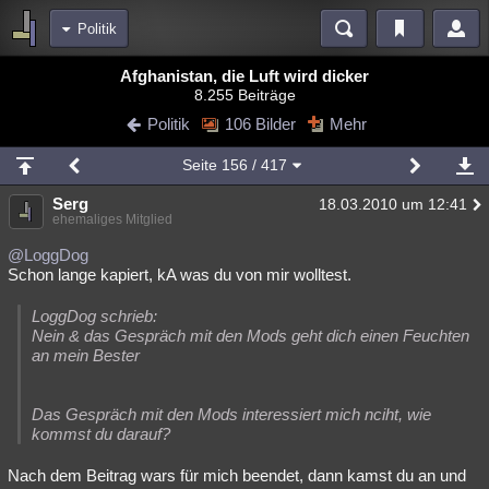
Politik
Bereiche
Afghanistan, die Luft wird dicker
8.255 Beiträge
Echtzeit
Diskussionen
Blogs
Videos
Statistiken
Politik
106 Bilder
Mehr
Chat
Wiki
Neuigkeiten
Seite
156
/ 417
meine Rubriken
Serg
18.03.2010 um 12:41
Menschen
Wissenschaft
Politik
Mystery
Kriminalfälle
ehemaliges Mitglied
Spiritualität
Verschwörungen
Technologie
Ufologie
@LoggDog
Schon lange kapiert, kA was du von mir wolltest.
Natur
Umfragen
Unterhaltung
LoggDog schrieb:
weitere Rubriken
Nein & das Gespräch mit den Mods geht dich einen Feuchten
an mein Bester
Philosophie
Träume
Orte
Esoterik
Literatur
Astronomie
Helpdesk
Gruppen
Gaming
Filme
Das Gespräch mit den Mods interessiert mich nciht, wie
kommst du darauf?
Musik
Clash
Verbesserungen
Allmystery
English
Nach dem Beitrag wars für mich beendet, dann kamst du an und
Übersichten