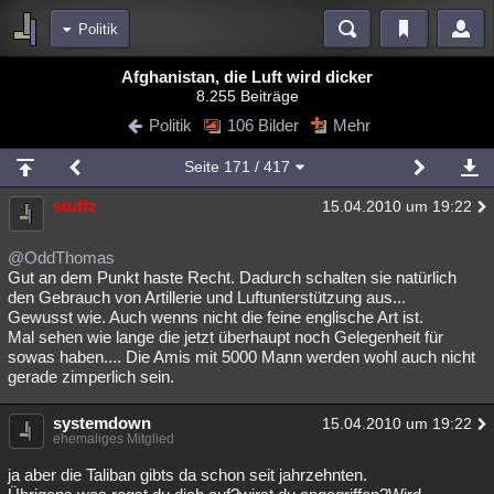
Politik
Bereiche
Afghanistan, die Luft wird dicker
8.255 Beiträge
Echtzeit
Diskussionen
Blogs
Videos
Statistiken
Politik
106 Bilder
Mehr
Chat
Wiki
Neuigkeiten
2
Seite
171
/ 417
meine Rubriken
stuffz
15.04.2010 um 19:22
Menschen
Wissenschaft
Politik
Mystery
Kriminalfälle
Spiritualität
Verschwörungen
Technologie
Ufologie
@OddThomas
Gut an dem Punkt haste Recht. Dadurch schalten sie natürlich
den Gebrauch von Artillerie und Luftunterstützung aus...
Natur
Umfragen
Unterhaltung
Gewusst wie. Auch wenns nicht die feine englische Art ist.
weitere Rubriken
Mal sehen wie lange die jetzt überhaupt noch Gelegenheit für
sowas haben.... Die Amis mit 5000 Mann werden wohl auch nicht
Philosophie
Träume
Orte
Esoterik
Literatur
gerade zimperlich sein.
Astronomie
Helpdesk
Gruppen
Gaming
Filme
systemdown
15.04.2010 um 19:22
ehemaliges Mitglied
Musik
Clash
Verbesserungen
Allmystery
English
ja aber die Taliban gibts da schon seit jahrzehnten.
Übersichten