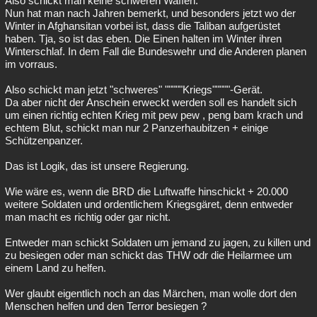
Also schickt man keine schweren Waffen.
Nun hat man nach Jahren bemerkt, und besonders jetzt wo der
Winter in Afghansitan vorbei ist, dass die Taliban aufgerüstet
haben. Tja, so ist das eben. Die Einen halten im Winter ihren
Winterschlaf. In dem Fall die Bundeswehr und die Anderen planen
im vorraus.
Also schickt man jetzt "schweres" """""Kriegs"""""-Gerät.
Da aber nicht der Anschein erweckt werden soll es handelt sich
um einen richtig echten Krieg mit pew pew , peng bam krach und
echtem Blut, schickt man nur 2 Panzerhaubitzen + einige
Schützenpanzer.
Das ist Logik, das ist unsere Regierung.
Wie wäre es, wenn die BRD die Luftwaffe hinschickt + 20.000
weitere Soldaten und ordentlichem Kriegsgäret, denn entweder
man macht es richtig oder gar nicht.
Entweder man schickt Soldaten um jemand zu jagen, zu killen und
zu besiegen oder man schickt das THW odr die Heilarmee um
einem Land zu helfen.
Wer glaubt eigentlich noch an das Märchen, man wolle dort den
Menschen helfen und den Terror besiegen ?