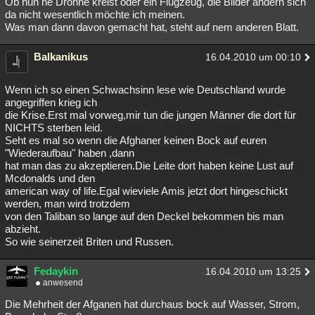
Ob nun ne Drohne kreist oder ein Flugzeug, die Bilder ändern sich
da nicht wesentlich möchte ich meinen.
Was man dann davon gemacht hat, steht auf nem anderen Blatt.
Balkanikus
16.04.2010 um 00:10
Wenn ich so einen Schwachsinn lese wie Deutschland wurde
angegriffen krieg ich
die Krise.Erst mal vorweg,mir tun die jungen Männer die dort für
NICHTS sterben leid.
Seht es mal so wenn die Afghaner keinen Bock auf euren
"Wiederaufbau" haben ,dann
hat man das zu akzeptieren.Die Leite dort haben keine Lust auf
Mcdonalds und den
american way of life.Egal wieviele Amis jetzt dort hingeschickt
werden, man wird trotzdem
von den Taliban so lange auf den Deckel bekommen bis man
abzieht.
So wie seinerzeit Briten und Russen.
Fedaykin
16.04.2010 um 13:25
anwesend
Die Mehrheit der Afganen hat durchaus bock auf Wasser, Strom,