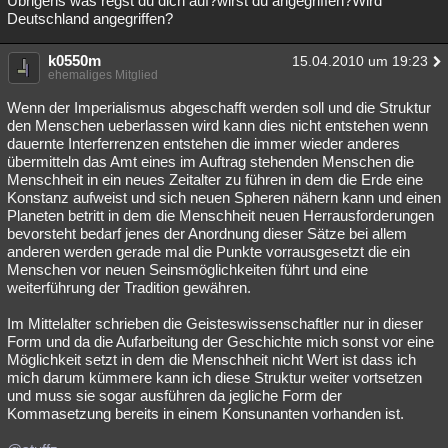
Übrigens was regst du dich auf?wirst du angegriffen?Wird
Deutschland angegriffen?
Besucht
Teilgenommen
Alle
Neue
Geschlossen
k0550m
Lesenswert
Schlüsselwörter
15.04.2010 um 19:23
ehemaliges Mitglied
Wenn der Imperialismus abgeschafft werden soll und die Struktur
den Menschen ueberlassen wird kann dies nicht entstehen wenn
dauernte Interferrenzen entstehen die immer wieder anderes
übermitteln das Amt eines im Auftrag stehenden Menschen die
Menschheit in ein neues Zeitalter zu führen in dem die Erde eine
Konstanz aufweist und sich neuen Spheren nähern kann und einen
Planeten betritt in dem die Menschheit neuen Herrausforderungen
bevorsteht bedarf jenes der Anordnung dieser Sätze bei allem
anderen werden gerade mal die Punkte vorrausgesetzt die ein
Menschen vor neuen Seinsmöglichkeiten führt und eine
weiterführung der Tradition gewähren.
Im Mittelalter schrieben die Geisteswissenschaftler nur in dieser
Form und da die Aufarbeitung der Geschichte mich sonst vor eine
Möglichkeit setzt in dem die Menschheit nicht Wert ist dass ich
mich darum kümmere kann ich diese Struktur weiter vortsetzen
und muss sie sogar ausführen da jegliche Form der
Kommasetzung bereits in einem Konsunanten vorhanden ist.