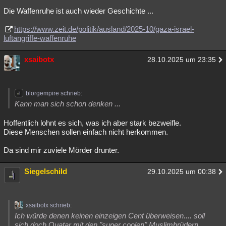
Die Waffenruhe ist auch wieder Geschichte ...
https://www.zeit.de/politik/ausland/2025-10/gaza-israel-
luftangriffe-waffenruhe
xsaibotx
28.10.2025 um 23:35
blorgempire schrieb:
Kann man sich schon denken ...
Hoffentlich lohnt es sich, was ich aber stark bezweifle.
Diese Menschen sollen einfach nicht herkommen.
Da sind mir zuviele Mörder drunter.
Siegelschild
29.10.2025 um 00:38
xsaibotx schrieb:
Ich würde denen keinen einzeigen Cent überweisen.... soll
sich doch Quatar mit den "super coolen" Muslimbrüdern