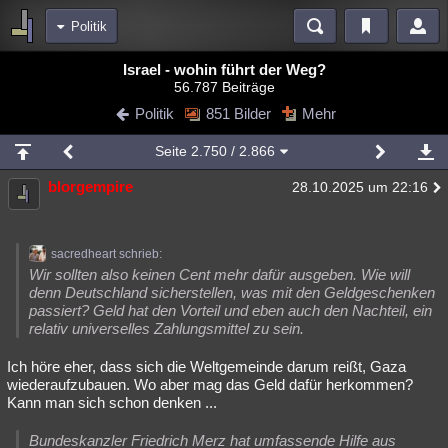
Politik
Bereiche
Israel - wohin führt der Weg?
56.787 Beiträge
Echtzeit
Diskussionen
Blogs
Videos
Statistiken
Politik
851 Bilder
Mehr
Chat
Wiki
Neuigkeiten
2
Seite
2.750
/ 2.866
meine Rubriken
blorgempire
28.10.2025 um 22:16
Menschen
Wissenschaft
Politik
Mystery
Kriminalfälle
Spiritualität
Verschwörungen
Technologie
Ufologie
sacredheart schrieb:
Natur
Umfragen
Unterhaltung
Wir sollten also keinen Cent mehr dafür ausgeben. Wie will
denn Deutschland sicherstellen, was mit den Geldgeschenken
weitere Rubriken
passiert? Geld hat den Vorteil und eben auch den Nachteil, ein
relativ universelles Zahlungsmittel zu sein.
Philosophie
Träume
Orte
Esoterik
Literatur
Ich höre eher, dass sich die Weltgemeinde darum reißt, Gaza
Astronomie
Helpdesk
Gruppen
Gaming
Filme
wiederaufzubauen. Wo aber mag das Geld dafür herkommen?
Kann man sich schon denken ...
Musik
Clash
Verbesserungen
Allmystery
English
Übersichten
Bundeskanzler Friedrich Merz hat umfassende Hilfe aus