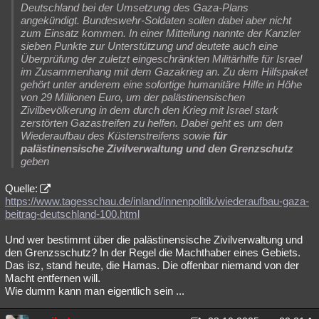
Deutschland bei der Umsetzung des Gaza-Plans
Besucht
Teilgenommen
Alle
Neue
Geschlossen
angekündigt. Bundeswehr-Soldaten sollen dabei aber nicht
zum Einsatz kommen. In einer Mitteilung nannte der Kanzler
Lesenswert
Schlüsselwörter
sieben Punkte zur Unterstützung und deutete auch eine
Überprüfung der zuletzt eingeschränkten Militärhilfe für Israel
im Zusammenhang mit dem Gazakrieg an. Zu dem Hilfspaket
gehört unter anderem eine sofortige humanitäre Hilfe in Höhe
von 29 Millionen Euro, um der palästinensischen
Zivilbevölkerung in dem durch den Krieg mit Israel stark
zerstörten Gazastreifen zu helfen. Dabei geht es um den
Wiederaufbau des Küstenstreifens sowie
für
palästinensische Zivilverwaltung und den Grenzschutz
geben
Quelle:
https://www.tagesschau.de/inland/innenpolitik/wiederaufbau-gaza-
beitrag-deutschland-100.html
Und wer bestimmt über die palästinensische Zivilverwaltung und
den Grenzsschutz? In der Regel die Machthaber eines Gebiets.
Das isz, stand heute, die Hamas. Die offenbar niemand von der
Macht entfernen will.
Wie dumm kann man eigentlich sein ...