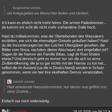
Siegelschild schrieb:
ein Kriegsgebiet wo Menschen leiden und sterben.
Ich kann es ehrlich nicht mehr hören. Die armen Palästinenser...
da kommt mir echt die nicht mehr vorhandene Galle hoch.
Hast du mitbekommen, was die Überlebenden des Massakers
erzählten, wie sich die ehemaligen Geiseln geäußert haben? Hast
du die Inszenierungen bei den Leichen Übergaben gesehen, die
Bilder vom Nova, nachdem dieser Abschaum dort eingefallen ist?
Sagen dir die Namen der Familie Bibas, sagt dir Roei Shalev
etwas? Und dennoch geht es immer nur um die ach so arme
Zivilbevölkerung, die ja so gar nichts mit der Hamas zu tun hat...
selbst die im Ausland (ua die in Deutschland) werden in Schutz
genommen, wenn sie hier ihre ekelhaften Demos veranstalten.
JoschiX schrieb:
Hart arbeitende Hamasterroristen, nur dieses mal gefilmt von
einer Drohne...
Einfach nur noch widerwärtig.
xsaibotx
29.10.2025 um 06:12