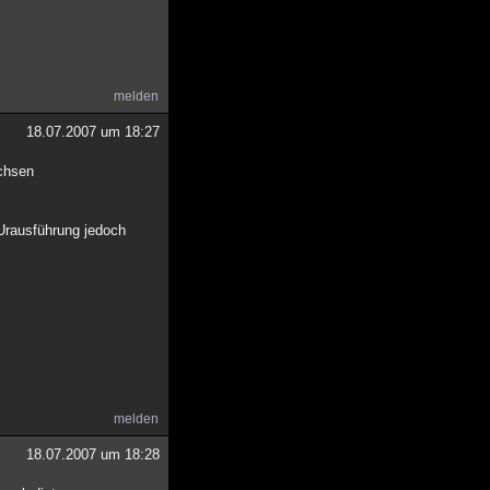
melden
18.07.2007 um 18:27
achsen
 Urausführung jedoch
melden
18.07.2007 um 18:28