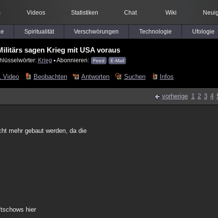
s
Videos
Statistiken
Chat
Wiki
Neuig
le
Spiritualität
Verschwörungen
Technologie
Ufologie
ilitärs sagen Krieg mit USA voraus
hlüsselwörter:
Krieg
▪ Abonnieren:
Feed
E-Mail
1 Video
Beobachten
Antworten
Suchen
Infos
vorherige
1
2
3
4
cht mehr gebaut werden, da die
ftschows hier