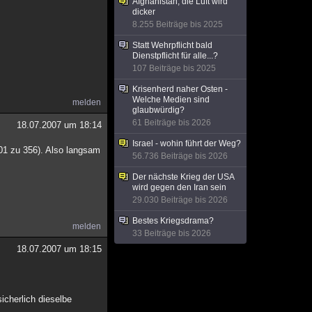
Afghanistan, die Luft wird
dicker
8.255 Beiträge bis 2025
Statt Wehrpflicht bald
Dienstpflicht für alle...?
107 Beiträge bis 2025
Krisenherd naher Osten -
Welche Medien sind
melden
glaubwürdig?
61 Beiträge bis 2026
18.07.2007 um 18:14
Israel - wohin führt der Weg?
301 zu 356). Also langsam
56.736 Beiträge bis 2026
Der nächste Krieg der USA
wird gegen den Iran sein
29.030 Beiträge bis 2026
Bestes Kriegsdrama?
melden
33 Beiträge bis 2026
18.07.2007 um 18:15
icherlich dieselbe