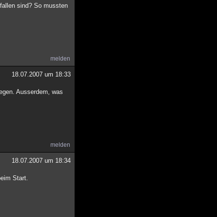
efallen sind? So mussten
melden
18.07.2007 um 18:33
rlegen. Ausserdem, was
melden
18.07.2007 um 18:34
eim Start.