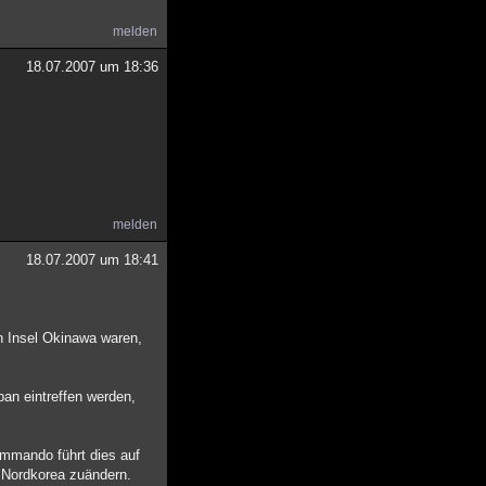
melden
18.07.2007 um 18:36
melden
18.07.2007 um 18:41
n Insel Okinawa waren,
pan eintreffen werden,
ommando führt dies auf
 Nordkorea zuändern.