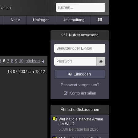
keiten
Natur
Umfragen
Unterhaltung
9
5
1
Nutzer anwesend
5
6
7
8
9
10
nächste
18.07.2007 um 18:12
Einloggen
Passwort vergessen?
Konto erstellen
Ähnliche Diskussionen
Wer hat die stärkste Armee
der Welt?
6.036 Beiträge bis 2026