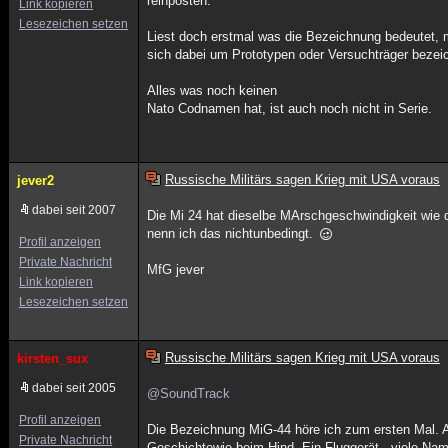
reinposten.
Link kopieren
Lesezeichen setzen
Liest doch erstmal was die Bezeichnung bedeutet, 
sich dabei um Prototypen oder Versuchträger beze
Alles was noch keinen
Nato Codnamen hat, ist auch noch nicht in Serie.
Russische Militärs sagen Krieg mit USA voraus
jever2
dabei seit 2007
Die Mi 24 hat dieselbe MArschgeschwindigkeit wie d
nenn ich das nichtunbedingt.
Profil anzeigen
Private Nachricht
MfG jever
Link kopieren
Lesezeichen setzen
Russische Militärs sagen Krieg mit USA voraus
kirsten_sux
dabei seit 2005
@SoundTrack
Profil anzeigen
Die Bezeichnung MiG-44 höre ich zum ersten Mal. A
Private Nachricht
Geschichtewie beim Hind. Ein Fluggerät - viele Na