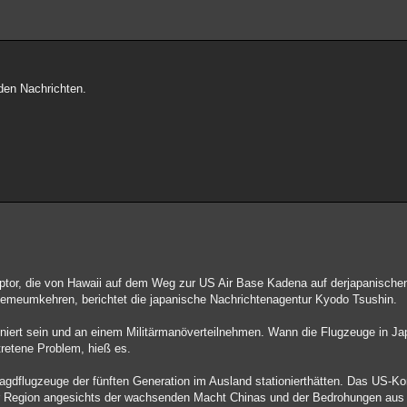
 den Nachrichten.
ptor, die von Hawaii auf dem Weg zur US Air Base Kadena auf derjapanische
lemeumkehren, berichtet die japanische Nachrichtenagentur Kyodo Tsushin.
ioniert sein und an einem Militärmanöverteilnehmen. Wann die Flugzeuge in Ja
tretene Problem, hieß es.
gdflugzeuge der fünften Generation im Ausland stationierthätten. Das US-K
der Region angesichts der wachsenden Macht Chinas und der Bedrohungen aus