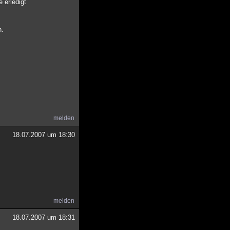
 erledigt
n.
melden
18.07.2007 um 18:30
melden
18.07.2007 um 18:31