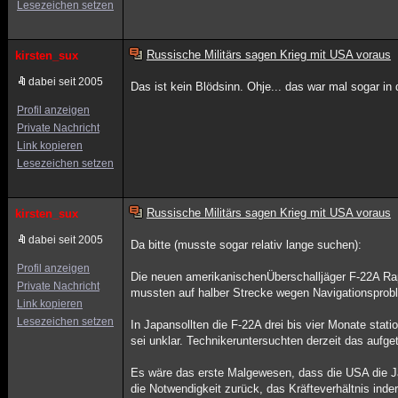
Lesezeichen setzen
Russische Militärs sagen Krieg mit USA voraus
kirsten_sux
dabei seit 2005
Das ist kein Blödsinn. Ohje... das war mal sogar in
Profil anzeigen
Private Nachricht
Link kopieren
Lesezeichen setzen
Russische Militärs sagen Krieg mit USA voraus
kirsten_sux
dabei seit 2005
Da bitte (musste sogar relativ lange suchen):
Profil anzeigen
Die neuen amerikanischenÜberschalljäger F-22A Ra
Private Nachricht
mussten auf halber Strecke wegen Navigationsprob
Link kopieren
Lesezeichen setzen
In Japansollten die F-22A drei bis vier Monate stat
sei unklar. Technikeruntersuchten derzeit das aufge
Es wäre das erste Malgewesen, dass die USA die Ja
die Notwendigkeit zurück, das Kräfteverhältnis in