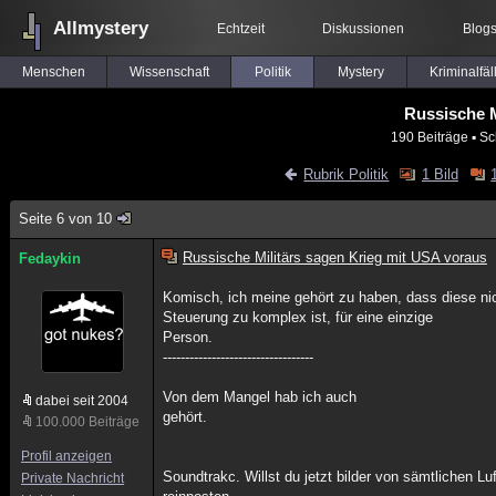
Allmystery
Echtzeit
Diskussionen
Blog
Menschen
Wissenschaft
Politik
Mystery
Kriminalfäl
Russische M
190 Beiträge
▪ Sc
Rubrik Politik
1 Bild
Seite 6 von 10
Russische Militärs sagen Krieg mit USA voraus
Fedaykin
Komisch, ich meine gehört zu haben, dass diese ni
Steuerung zu komplex ist, für eine einzige
Person.
----------------------------------
Von dem Mangel hab ich auch
dabei seit 2004
gehört.
100.000 Beiträge
Profil anzeigen
Soundtrakc. Willst du jetzt bilder von sämtlichen Lu
Private Nachricht