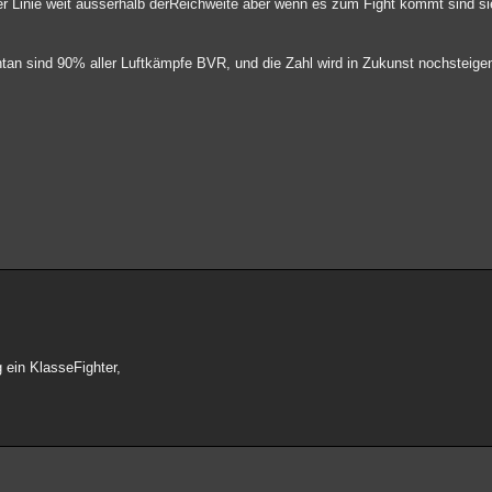
er Linie weit ausserhalb derReichweite aber wenn es zum Fight kommt sind sie
an sind 90% aller Luftkämpfe BVR, und die Zahl wird in Zukunst nochsteige
 ein KlasseFighter,