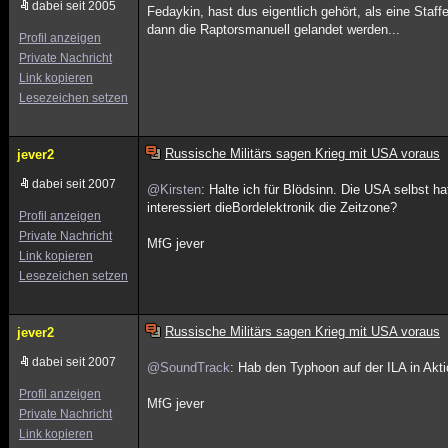
dabei seit 2005
Fedaykin, hast dus eigentlich gehört, als eine Sta
dann die Raptorsmanuell gelandet werden...
Profil anzeigen
Private Nachricht
Link kopieren
Lesezeichen setzen
Russische Militärs sagen Krieg mit USA voraus
jever2
dabei seit 2007
@Kirsten
: Halte ich für Blödsinn. Die USA selbst 
interessiert dieBordelektronik die Zeitzone?
Profil anzeigen
Private Nachricht
MfG jever
Link kopieren
Lesezeichen setzen
Russische Militärs sagen Krieg mit USA voraus
jever2
dabei seit 2007
@SoundTrack
: Hab den Typhoon auf der ILA in Akt
Profil anzeigen
MfG jever
Private Nachricht
Link kopieren