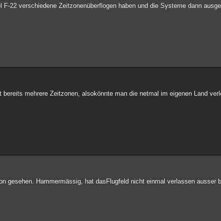
ffel F-22 verschiedene Zeitzonenüberflogen haben und die Systeme dann ausg
hat bereits mehrere Zeitzonen, alsokönnte man die netmal im eigenen Land ve
ion gesehen. Hammermässig, hat dasFlugfeld nicht einmal verlassen ausser b