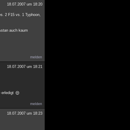
18.07.2007 um 18:20
es. 2 F15 vs. 1 Typhoon,
n Astan auch kaum
melden
18.07.2007 um 18:21
 erledigt
melden
18.07.2007 um 18:23