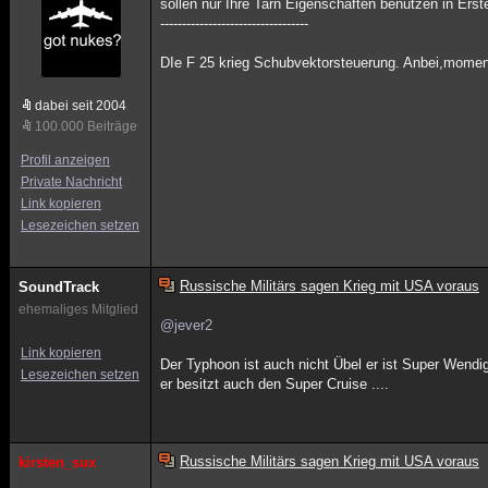
sollen nur Ihre Tarn Eigenschaften benutzen in Erst
----------------------------------
DIe F 25 krieg Schubvektorsteuerung. Anbei,moment
dabei seit 2004
100.000 Beiträge
Profil anzeigen
Private Nachricht
Link kopieren
Lesezeichen setzen
Russische Militärs sagen Krieg mit USA voraus
SoundTrack
ehemaliges Mitglied
@jever2
Link kopieren
Der Typhoon ist auch nicht Übel er ist Super Wendig
Lesezeichen setzen
er besitzt auch den Super Cruise ....
Russische Militärs sagen Krieg mit USA voraus
kirsten_sux