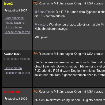
Russische Militärs sagen Krieg mit USA voraus
jever2
dabei seit 2007
@SoundTrack
: Die F15 ist auch dem Typhoon nicht
die F15 hattenverloren.
Profil anzeigen
Private Nachricht
@Kirsten
: Wendiger durchaus, allerdings hat die M
Link kopieren
Hubschrauberunterwegs.
Lesezeichen setzen
MfG jever
Russische Militärs sagen Krieg mit USA voraus
SoundTrack
ehemaliges Mitglied
Die Schubvektorsteuerung ist auch nicht Neu und d
obwohl siemehr Gewicht mit sich Führen sind viel W
Link kopieren
F-22 oder die F-35 diezum Dogfight eh nichts Taug
Lesezeichen setzen
sollen nur Ihre Tarn Eigenschaftenbenutzen in Erst
Russische Militärs sagen Krieg mit USA voraus
kirsten_sux
dabei seit 2005
3D-Schubvektrosteuerung ist neu. 2D gibts schon rela